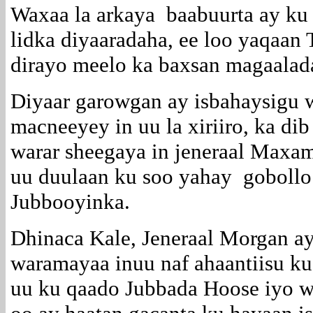
Waxaa la arkaya baabuurta ay ku 
lidka diyaaradaha, ee loo yaqaan 
dirayo meelo ka baxsan magaala
Diyaar garowgan ay isbahaysigu 
macneeyey in uu la xiriiro, ka di
warar sheegaya in jeneraal Maxam
uu duulaan ku soo yahay gobollo 
Jubbooyinka.
Dhinaca Kale, Jeneraal Morgan ay
waramayaa inuu naf ahaantiisu k
uu ku qaado Jubbada Hoose iyo w