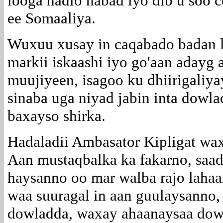
looga hadlo nabad iyo dib u soo c
ee Somaaliya.
Wuxuu xusay in caqabado badan 
markii iskaashi iyo go'aan adayg
muujiyeen, isagoo ku dhiirigaliy
sinaba uga niyad jabin inta dowla
baxayso shirka.
Hadaladii Ambasator Kipligat wa
Aan mustaqbalka ka fakarno, saad
haysanno oo mar walba rajo lahaa
waa suuragal in aan guulaysanno
dowladda, waxay ahaanaysaa dow