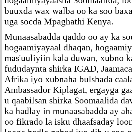
hogaamiyayaasha Soomaalida, loo
buuxda wax walba oo ka soo baxa
uga socda Mpaghathi Kenya.
Munaasabadda qaddo oo ay ka so
hogaamiyayaal dhaqan, hogaamiy
mas'uuliyiin kala duwan, xubno k
fududaynta shirka IGAD, Jaamac
Afrika iyo xubnaha bulshada caa
Ambassador Kiplagat, ergayga ga
u qaabilsan shirka Soomaalida da
ka hadlay in munaasabadda ay ah
oo fikrado la isku dhaafsaday loo