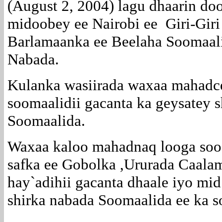
(August 2, 2004) lagu dhaarin do
midoobey ee Nairobi ee Giri-Giri
Barlamaanka ee Beelaha Soomaali
Nabada.
Kulanka wasiirada waxaa mahadce
soomaalidii gacanta ka geysatey 
Soomaalida.
Waxaa kaloo mahadnaq looga soo
safka ee Gobolka ,Ururada Caala
hay`adihii gacanta dhaale iyo mid
shirka nabada Soomaalida ee ka 