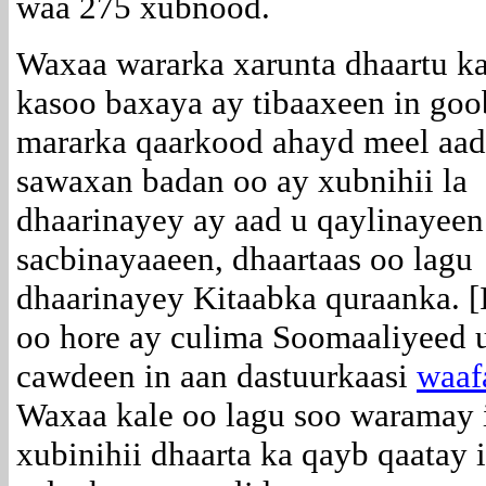
waa 275 xubnood.
Waxaa wararka xarunta dhaartu k
kasoo baxaya ay tibaaxeen in goo
mararka qaarkood ahayd meel aad
sawaxan badan oo ay xubnihii la
dhaarinayey ay aad u qaylinayeen
sacbinayaaeen, dhaartaas oo lagu
dhaarinayey Kitaabka quraanka. [
oo hore ay culima Soomaaliyeed 
cawdeen in aan dastuurkaasi
waaf
Waxaa kale oo lagu soo waramay 
xubinihii dhaarta ka qayb qaatay 