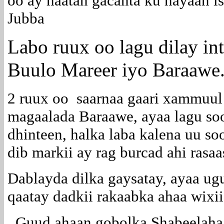
oo ay haatan gacanta ku hayaan 
Jubba
Labo ruux oo lagu dilay in
Buulo Mareer iyo Baraawe
2 ruux oo saarnaa gaari xammuul 
magaalada Baraawe, ayaa lagu so
dhinteen, halka laba kalena uu so
dib markii ay rag burcad ahi ras
Dablayda dilka gaysatay, ayaa ug
qaatay dadkii rakaabka ahaa wixii
Guud ahaan gobolka Shabeelaha