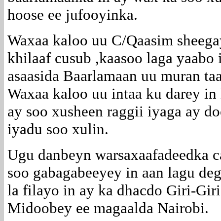
hoose ee jufooyinka.
Waxaa kaloo uu C/Qaasim sheegay
khilaaf cusub ,kaasoo laga yaabo 
asaasida Baarlamaan uu muran taa
Waxaa kaloo uu intaa ku darey i
ay soo xusheen raggii iyaga ay d
iyadu soo xulin.
Ugu danbeyn warsaxaafadeedka c
soo gabagabeeyey in aan lagu de
la filayo in ay ka dhacdo Giri-Gi
Midoobey ee magaalda Nairobi.