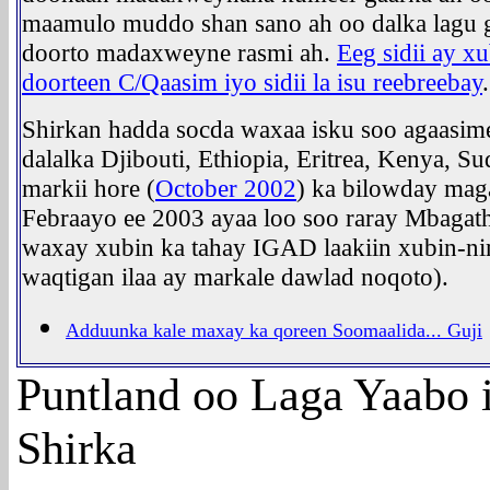
maamulo muddo shan sano ah oo dalka lagu g
doorto madaxweyne rasmi ah.
Eeg sidii ay x
doorteen C/Qaasim iyo sidii la isu reebreebay
.
Shirkan hadda socda waxaa isku soo agaasi
dalalka Djibouti, Ethiopia, Eritrea, Kenya,
markii hore (
October 2002
) ka bilowday maga
Febraayo ee 2003 ayaa loo soo raray Mbagath
waxay xubin ka tahay IGAD laakiin xubin-n
waqtigan ilaa ay markale dawlad noqoto).
Adduunka kale maxay ka qoreen Soomaalida... Guji
Puntland oo Laga Yaabo 
Shirka