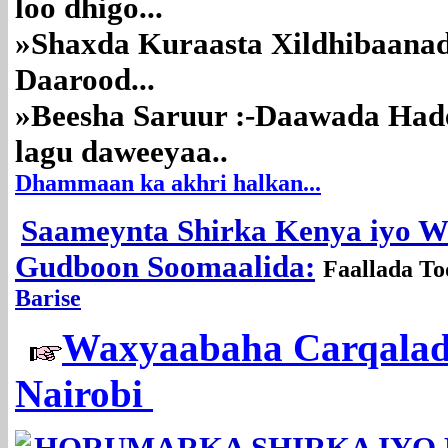
loo dhigo...
»Shaxda Kuraasta Xildhibaanad
Daarood...
»Beesha Saruur :-Daawada Ha
lagu daweeyaa.
.
Dhammaan ka akhri halkan...
Saameynta Shirka Kenya iyo W
Gudboon Soomaalida:
Faallada T
Barise
Waxyaabaha Carqalad
Nairobi
HORUMARKA SHIRKA IYO