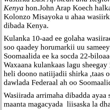
Kenya
hon.John Arap Koech halk
Kolonzo Misayoka u ahaa wasiirki
dibada Kenya.
Kulanka 10-aad ee golaha wasiira
soo qaadey horumarkii uu sameey
Soomaalida ee ka socda 22-biloaa
Waxaana kulankaas lagu sheegay i
heli doono natiijadii shirka ,taas
dawlada Federaal ah oo Soomaal
Wasiirada arrimaha dibadda ayaa s
maanta magacyada liisaska la dha