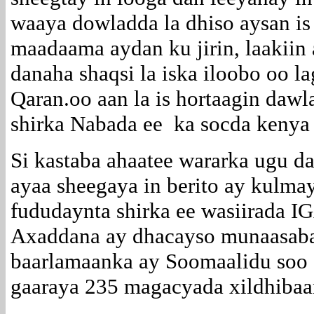
waaya dowladda la dhiso aysan is 
maadaama aydan ku jirin, laakiin
danaha shaqsi la iska iloobo oo 
Qaran.oo aan la is hortaagin dawl
shirka Nabada ee ka socda kenya
Si kastaba ahaatee wararka ugu d
ayaa sheegaya in berito ay kulm
fududaynta shirka ee wasiirada I
Axaddana ay dhacayso munaasaba
baarlamaanka ay Soomaalidu soo 
gaaraya 235 magacyada xildhiba