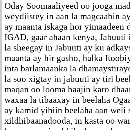
Oday Soomaaliyeed oo jooga mad
weydiistey in aan la magcaabin a
ay maanta iskaga hor yimaadeen d
IGAD, gaar ahaan kenya, Jabuuti 
la sheegay in Jabuuti ay ku adkays
maanta ay hir gasho, halka Itoobiy
inta barlamaanka la dhamaystiray
la soo xigtay in jabuuti ay tiri be
maqan oo looma baajin karo dhaar
waxaa la tibaaxay in beelaha Og
ay kamid yihiin beelaha aan weli
xildhibaanadooda, in kasta oo war