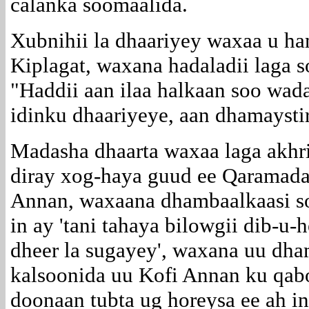
calanka soomaalida.
Xubnihii la dhaariyey waxaa u h
Kiplagat, waxana hadaladii laga 
"Haddii aan ilaa halkaan soo wad
idinku dhaariyeye, aan dhamaystir
Madasha dhaarta waxaa laga akhr
diray xog-haya guud ee Qaramad
Annan, waxaana dhambaalkaasi s
in ay 'tani tahaya bilowgii dib-u-
dheer la sugayey', waxana uu dh
kalsoonida uu Kofi Annan ku qabo
doonaan tubta ug horeysa ee ah in