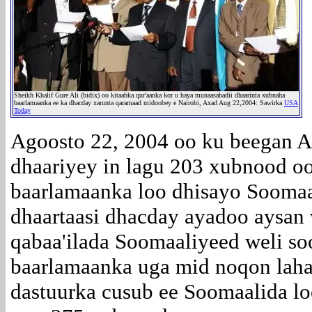
Sheikh Khalif Gure Ali (bidix) oo kitaabka qur'aanka kor u haya munaasabadii dhaarinta xubnaha
baarlamaanka ee ka dhacday xarunta qaramaad midoobey e Nairobi, Axad Aug 22,2004: Sawirka
USA
Today
Agoosto 22, 2004 oo ku beegan A
dhaariyey in lagu 203 xubnood o
baarlamaanka loo dhisayo Sooma
dhaartaasi dhacday ayadoo aysan 
qabaa'ilada Soomaaliyeed weli so
baarlamaanka uga mid noqon laha
dastuurka cusub ee Soomaalida l