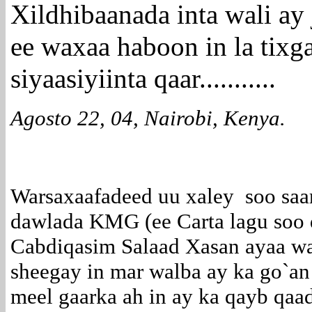
Xildhibaanada inta wali ay 
ee waxaa haboon in la tixg
siyaasiyiinta qaar...........
Agosto 22, 04, Nairobi, Kenya.
Warsaxaafadeed uu xaley soo s
dawlada KMG (ee Carta lagu soo
Cabdiqasim Salaad Xasan ayaa w
sheegay in mar walba ay ka go`an
meel gaarka ah in ay ka qayb qaa