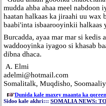
mudda ahba ahaa meel nabdoon 
haatan halkaas ka jiraahi uu wax 
baabi'inta isbaarooyinkii halkaas 
Burcadda, ayaa mar mar si kedis a
waddooyinka iyagoo si khasab baa
dibna dhaca.
A. Elmi
adelmi@hotmail.com
Somalitalk, Muqdisho, Soomaali
Dunida kale maxey maanta ka qoreen
Sidoo kale akhri:::
SOMALIA NEWS: T