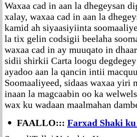
Waxaa cad in aan la dhegeysan di
xalay, waxaa cad in aan la dhegey
kamid ah siyaasiyiinta soomaaliy
la tix gelin codsigii beelaha soo
waxaa cad in ay muuqato in dhaa
sidii shirkii Carta loogu degdegey
ayadoo aan la qancin intii macqu
Soomaaliyeed, sidaas waxaa yiri
inaan la magcaabin oo ka welwel
wax ku wadaan maalmahan damb
FAALLO:::
Farxad Shaki ku