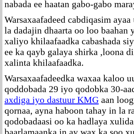
nabada ee haatan gabo-gabo mara
Warsaxaafadeed cabdiqasim ayaa 
la dadajin dhaarta oo loo baahan 
xaliyo khilaafaadka cabashada siy
ee ka qayb galaya shirka ,loona d
xalinta khilaafaadka.
Warsaxaafadeedka waxaa kaloo uu
qoddobada 29 iyo qodobka 30-aa
axdiga iyo dastuur KMG
aan loog
qornaa, ayna haboon tahay in la r
qodobadaasi oo ka hadlaya xulid
baarlamaanka in ay wax ka soo xul