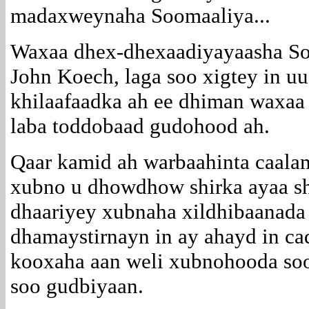
madaxweynaha Soomaaliya...
Waxaa dhex-dhexaadiyayaasha So
John Koech, laga soo xigtey in u
khilaafaadka ah ee dhiman waxaa
laba toddobaad gudohood ah.
Qaar kamid ah warbaahinta caala
xubno u dhowdhow shirka ayaa sh
dhaariyey xubnaha xildhibaanada
dhamaystirnayn in ay ahayd in cad
kooxaha aan weli xubnohooda soo
soo gudbiyaan.