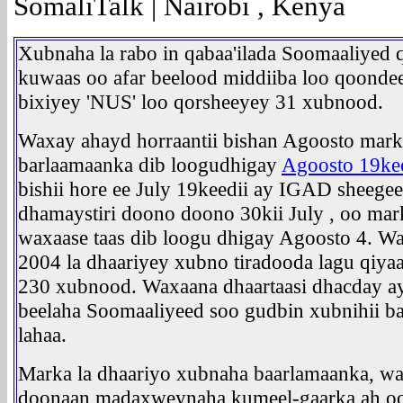
SomaliTalk | Nairobi , Kenya
Xubnaha la rabo in qabaa'ilada Soomaaliye
kuwaas oo afar beelood middiiba loo qoondee
bixiyey 'NUS' loo qorsheeyey 31 xubnood.
Waxay ahayd horraantii bishan Agoosto mark
barlaamaanka dib loogudhigay
Agoosto 19ke
bishii hore ee July 19keedii ay IGAD sheege
dhamaystiri doono doono 30kii July , oo mar
waxaase taas dib loogu dhigay Agoosto 4. W
2004 la dhaariyey xubno tiradooda lagu qiyaa
230 xubnood. Waxaana dhaartaasi dhacday ay
beelaha Soomaaliyeed soo gudbin xubnihii b
lahaa.
Marka la dhaariyo xubnaha baarlamaanka, wa
doonaan madaxweynaha kumeel-gaarka ah oo 