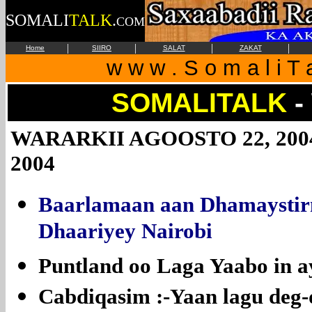
SOMALI
TALK
.
COM
|
|
|
|
Home
SIIRO
SALAT
ZAKAT
w w w . S o m a l i T a
SOMALITALK
-
WARARKII AGOOSTO 22, 2004 |
2004
Baarlamaan aan Dhamaystir
Dhaariyey Nairobi
Puntland oo Laga Yaabo in 
Cabdiqasim :-Yaan lagu deg-