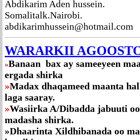
Abdikarim Aden hussein.
Somalitalk.Nairobi.
abdikarimhussein@hotmail.com
WARARKII AGOOSTO
Banaan bax ay sameeyeen maa
»
ergada shirka
»
Madax dhaqameed maanta halk
laga saaray.
»
Wasiirka A/Dibadda jabuuti o
madasha shirka.
»Dhaarinta Xildhibanada oo mark