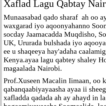
Xaflad Lagu Qabtay Nair
Munaasabad qado sharaf ah oo a
waxgarad iyo aqoonyahanno Soom
socday Jaamacadda Muqdisho, So
UK, Ururada bulshada iyo aqooy
ee u shaqeeya hay'adaha caalamig
Kenya.ayaa lagu qabtey shaley H
magaalada Nairobi.
Prof.Xuseen Macalin Iimaan, oo 
qabanqaabiyayaasha ayaa ii sheeg
xafladda qadada ah ay ahayd in la