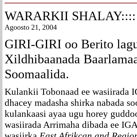
WARARKII SHALAY::::
Agoosto 21, 2004
GIRI-GIRI oo Berito lag
Xildhibaanada Baarlama
Soomaalida.
Kulankii Tobonaad ee wasiirada 
dhacey madasha shirka nabada so
kulankaasi ayaa ugu horey gudd
wasiirada Arrimaha dibada ee IG
wasiirka
East Afrikcan and Regio