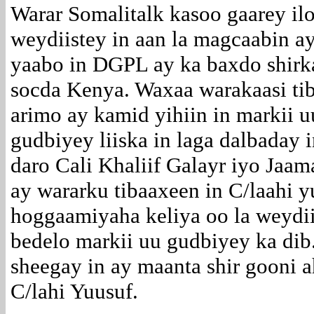
Warar Somalitalk kasoo gaarey il
weydiistey in aan la magcaabin ay
yaabo in DGPL ay ka baxdo shirk
socda Kenya. Waxaa warakaasi tib
arimo ay kamid yihiin in markii u
gudbiyey liiska in laga dalbaday i
daro Cali Khaliif Galayr iyo Jaam
ay wararku tibaaxeen in C/laahi 
hoggaamiyaha keliya oo la weydiis
bedelo markii uu gudbiyey ka di
sheegay in ay maanta shir gooni a
C/lahi Yuusuf.