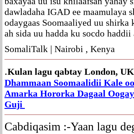
baxayaa uu isu khilaafsan yahay s
dawladaha IGAD ee maamulaya s
odaygaas Soomaaliyed uu shirka 
ah sida uu hadda ku socdo haddii 
SomaliTalk | Nairobi , Kenya
.
Kulan lagu qabtay London, U
Dhammaan Soomaalidii Kale oo
Amarka Hororka Dagaal Oogaya
Guji
Cabdiqasim :-Yaan lagu de