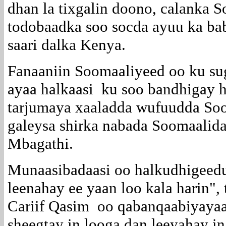
dhan la tixgalin doono, calanka 
todobaadka soo socda ayuu ka ba
saari dalka Kenya.
Fanaaniin Soomaaliyeed oo ku su
ayaa halkaasi ku soo bandhigay h
tarjumaya xaaladda wufuudda Soo
galeysa shirka nabada Soomaalida
Mbagathi.
Munaasibadaasi oo halkudhigeed
leenahay ee yaan loo kala harin",
Cariif Qasim oo qabanqaabiyayaa
sheegtay in looga dan leeyahay in