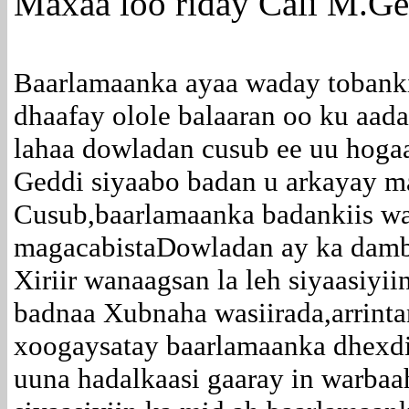
Maxaa loo riday Cali M.Ge
Baarlamaanka ayaa waday tobanki
dhaafay olole balaaran oo ku aada
lahaa dowladan cusub ee uu hog
Geddi siyaabo badan u arkayay ma
Cusub,baarlamaanka badankiis wa
magacabistaDowladan ay ka damb
Xiriir wanaagsan la leh siyaasiyi
badnaa Xubnaha wasiirada,arrinta
xoogaysatay baarlamaanka dhexdi
uuna hadalkaasi gaaray in warbaa