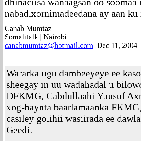
dhinaciisa wanaagsan oo soomaali
nabad,xornimadeedana ay aan ku
Canab Mumtaz
Somalitalk | Nairobi
canabmumtaz@hotmail.com
Dec 11, 2004
Wararka ugu dambeeyeye ee kaso
sheegay in uu wadahadal u bil
DFKMG, Cabdullaahi Yuusuf Axm
xog-haynta baarlamaanka FKMG, 
casiley golihii wasiirada ee dawla
Geedi.