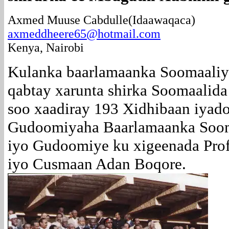
Axmed Muuse Cabdulle(Idaawaqaca)
axmeddheere65@hotmail.com
Kenya, Nairobi
Kulanka baarlamaanka Soomaaliy
qabtay xarunta shirka Soomaalid
soo xaadiray 193 Xidhibaan iya
Gudoomiyaha Baarlamaanka Soom
iyo Gudoomiye ku xigeenada Pr
iyo Cusmaan Adan Boqore.