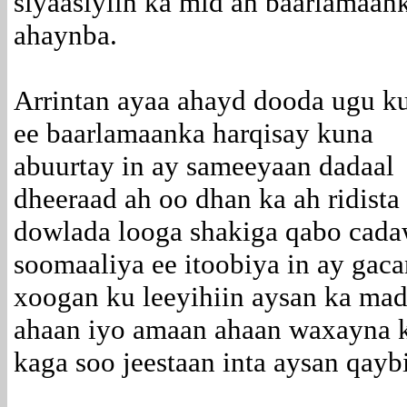
siyaasiyiin ka mid ah baarlamaa
ahaynba.
Arrintan ayaa ahayd dooda ugu ku
ee baarlamaanka harqisay kuna
abuurtay in ay sameeyaan dadaal
dheeraad ah oo dhan ka ah ridista
dowlada looga shakiga qabo cad
soomaaliya ee itoobiya in ay gaca
xoogan ku leeyihiin aysan ka ma
ahaan iyo amaan ahaan waxayna k
kaga soo jeestaan inta aysan qa