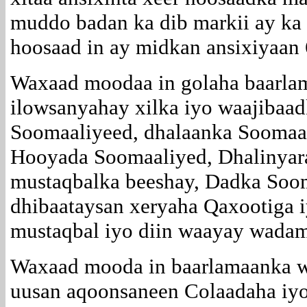
muddo badan ka dib markii ay ka
hoosaad in ay midkan ansixiyaan 
Waxaad moodaa in golaha baarla
ilowsanyahay xilka iyo waajibaad
Soomaaliyeed, dhalaanka Soomaal
Hooyada Soomaaliyed, Dhalinyar
mustaqbalka beeshay, Dadka Soo
dhibaataysan xeryaha Qaxootiga i
mustaqbal iyo diin waayay wadam
Waxaad mooda in baarlamaanka w
uusan aqoonsaneen Colaadaha iy