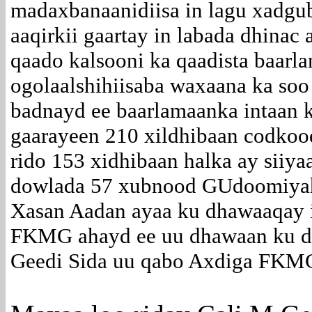
madaxbanaanidiisa in lagu xadgu
aaqirkii gaartay in labada dhinac
qaado kalsooni ka qaadista baarl
ogolaalshihiisaba waxaana ka soo 
badnayd ee baarlamaanka intaan 
gaarayeen 210 xildhibaan codkood
rido 153 xidhibaan halka ay siiy
dowlada 57 xubnood GUdoomiyaha
Xasan Aadan ayaa ku dhawaaqay i
FKMG ahayd ee uu dhawaan ku 
Geedi Sida uu qabo Axdiga FKMG