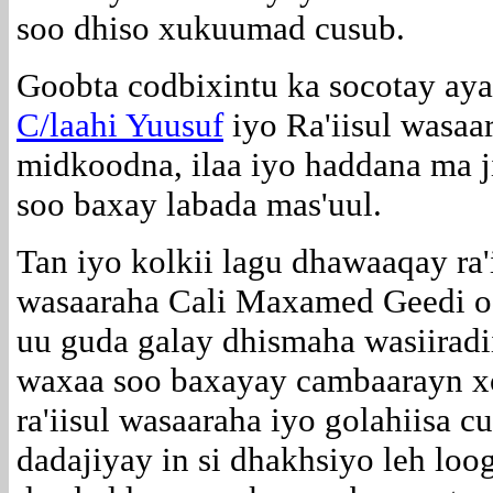
soo dhiso xukuumad cusub.
Goobta codbixintu ka socotay ay
C/laahi Yuusuf
iyo Ra'iisul wasa
midkoodna, ilaa iyo haddana ma j
soo baxay labada mas'uul.
Tan iyo kolkii lagu dhawaaqay ra'
wasaaraha Cali Maxamed Geedi o
uu guda galay dhismaha wasiiradi
waxaa soo baxayay cambaarayn x
ra'iisul wasaaraha iyo golahiisa 
dadajiyay in si dhakhsiyo leh loog