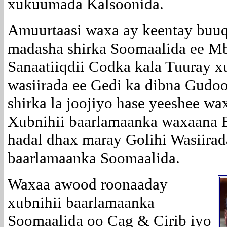
xukuumada Kalsoonida.
Amuurtaasi waxa ay keentay buu
madasha shirka Soomaalida ee M
Sanaatiiqdii Codka kala Tuuray xu
wasiirada ee Gedi ka dibna Gudo
shirka la joojiyo hase yeeshee wa
Xubnihii baarlamaanka waxaana 
hadal dhax maray Golihi Wasiirad
baarlamaanka Soomaalida.
Waxaa awood roonaaday
xubnihii baarlamaanka
Soomaalida oo Cag & Cirib iyo