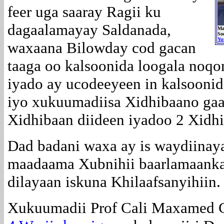
feer uga saaray Ragii ku
dagaalamayay Saldanada,
Ma
So
Yu
waxaana Bilowday cod gacan
taaga oo kalsoonida loogala noqo
iyado ay ucodeeyeen in kalsoonid
iyo xukuumadiisa Xidhibaano gaa
Xidhibaan diideen iyadoo 2 Xidh
Dad badani waxa ay is waydiina
maadaama Xubnihii baarlamaanka
dilayaan iskuna Khilaafsanyihiin.
Xukuumadii Prof Cali Maxamed G