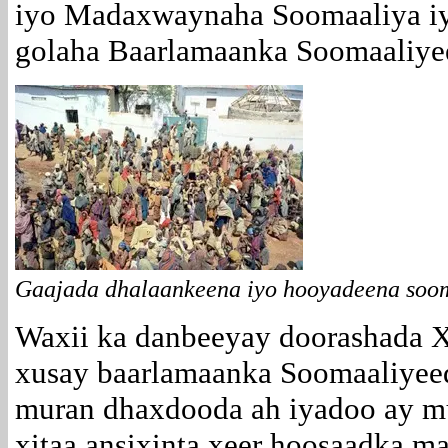
iyo Madaxwaynaha Soomaaliya i
golaha Baarlamaanka Soomaaliye
Gaajada dhalaankeena iyo hooyadeena soo
Waxii ka danbeeyay doorashada X
xusay baarlamaanka Soomaaliyee
muran dhaxdooda ah iyadoo ay m
xitaa ansixinta xeer hoosaadka m