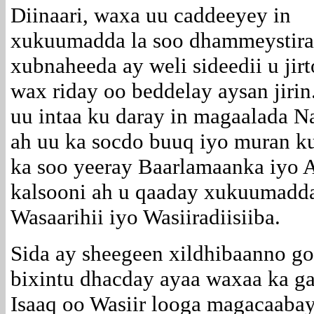
Diinaari, waxa uu caddeeyey in
xukuumadda la soo dhammeystir
xubnaheeda ay weli sideedii u jir
wax riday oo beddelay aysan jiri
uu intaa ku daray in magaalada N
ah uu ka socdo buuq iyo muran ku
ka soo yeeray Baarlamaanka iyo 
kalsooni ah u qaaday xukuumadda,
Wasaarihii iyo Wasiiradiisiiba.
Sida ay sheegeen xildhibaanno go
bixintu dhacday ayaa waxaa ka 
Isaaq oo Wasiir looga magacaaba