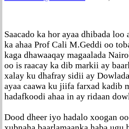
Saacado ka hor ayaa dhibada loo
ka ahaa Prof Cali M.Geddi oo to
kaga dhawaaqay magaalada Nairob
oo is raacay ka dib markii ay baa
xalay ku dhafray sidii ay Dowlada
ayaa caawa ku jiifa farxad kadib 
hadafkoodi ahaa in ay ridaan dow
Dood dheer iyo hadalo xoogan oo
xubnaha baarlamaanka haba ugu 