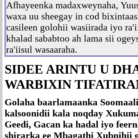
Afhayeenka madaxweynaha, Yuus
waxa uu sheegay in cod bixintaas
casileen golohii wasiirada iyo ra'
khalad sababtoo ah lama sii oge
ra'iisul wasaaraha.
SIDEE ARINTU U DHA
WARBIXIN TIFATIRA
Golaha baarlamaanka Soomaali
kalsoonidii kala noqday Xukum
Geedi, Gacan ka hadal iyo feer
shirarka ee Mbagathi Xubnihii 