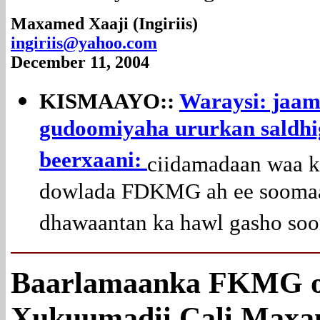
Maxamed
Xaaji (Ingiriis)
ingiriis@yahoo.com
December 11, 2004
KISMAAYO::
Waraysi: jaam
gudoomiyaha ururkan saldhi
beerxaani:
ciidamadaan waa k
dowlada FDKMG ah ee soomaali
dhawaantan ka hawl gasho soo
Baarlamaanka FKMG oo
Xukuumadii Cali Maxa