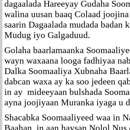
dagaalada Hareeyay Gudaha Soom
walina uusan baaq Colaad joojina
saarin Dagaalada mudada badan k
Mudug iyo Galgaduud.
Golaha baarlamaanka Soomaaliye
wayn waxaana looga fadhiyaa nab
Dalka Soomaaliya Xubnaha Baar
dabcan waxa ay ka soo jedeen qa
in ay mideeyaan bulshada Sooma
ayna joojiyaan Muranka iyaga u 
Shacabka Soomaaliyeed waa in Naa
Baahan, in aan haysan Nolol Nus 