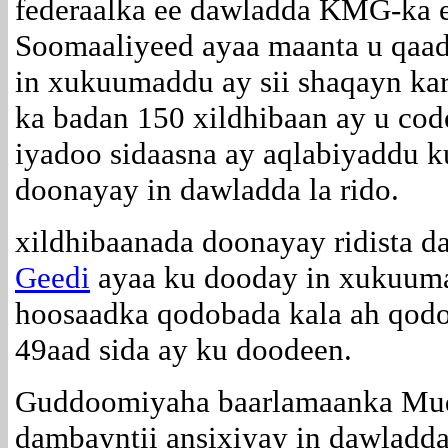
federaalka ee dawladda KMG-ka 
Soomaaliyeed ayaa maanta u qaad
in xukuumaddu ay sii shaqayn kart
ka badan 150 xildhibaan ay u cod
iyadoo sidaasna ay aqlabiyaddu k
doonayay in dawladda la rido.
xildhibaanada doonayay ridista 
Geedi
ayaa ku dooday in xukuuma
hoosaadka qodobada kala ah qodo
49aad sida ay ku doodeen.
Guddoomiyaha baarlamaanka M
dambayntii ansixiyay in dawladda