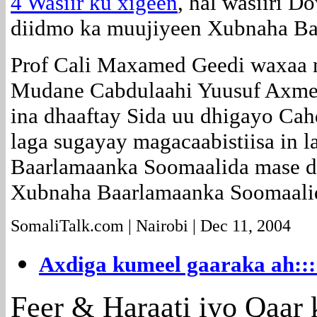
4 Wasiir ku xigeen
, hal wasiiri D
diidmo ka muujiyeen Xubnaha Ba
Prof Cali Maxamed Geedi waxaa
Mudane Cabdulaahi Yuusuf Axmed
ina dhaaftay Sida uu dhigayo Ca
laga sugayay magacaabistiisa in 
Baarlamaanka Soomaalida mase dh
Xubnaha Baarlamaanka Soomaali
SomaliTalk.com | Nairobi | Dec 11, 2004
Axdiga kumeel gaaraka ah:
Feer & Haraati iyo Qaar