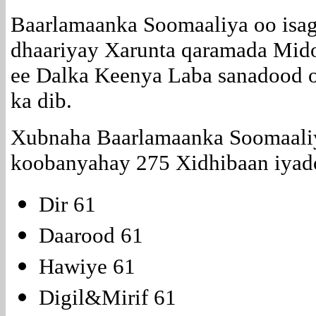
Baarlamaanka Soomaaliya oo isaga
dhaariyay Xarunta qaramada Mid
ee Dalka Keenya Laba sanadood o
ka dib.
Xubnaha Baarlamaanka Soomaali
koobanyahay 275 Xidhibaan iyado
Dir 61
Daarood 61
Hawiye 61
Digil&Mirif 61