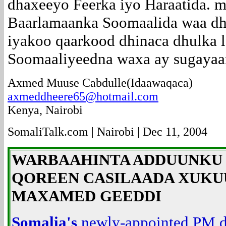
dhaxeeyo Feerka iyo Haraatida. 
Baarlamaanka Soomaalida waa dh
iyakoo qaarkood dhinaca dhulka l
Soomaaliyeedna waxa ay sugayaa
Axmed Muuse Cabdulle(Idaawaqaca)
axmeddheere65@hotmail.com
Kenya, Nairobi
SomaliTalk.com | Nairobi | Dec 11, 2004
WARBAAHINTA ADDUUNKU 
QOREEN CASILAADA XUKUUM
MAXAMED GEEDDI
Somalia's
newly-appointed PM di