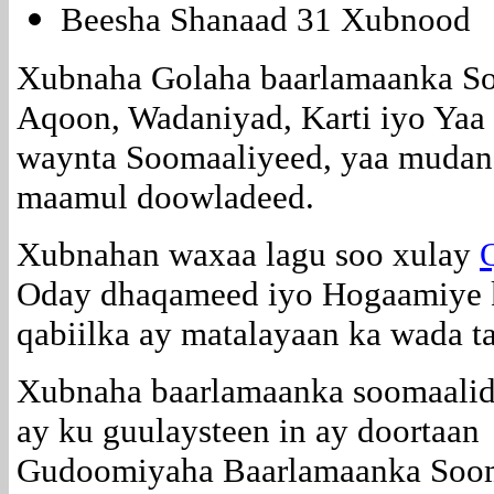
Beesha Shanaad 31 Xubnood
Xubnaha Golaha baarlamaanka So
Aqoon, Wadaniyad, Karti iyo Yaa 
waynta Soomaaliyeed, yaa mudan,
maamul doowladeed.
Xubnahan waxaa lagu soo xulay
Oday dhaqameed iyo Hogaamiye k
qabiilka ay matalayaan ka wada t
Xubnaha baarlamaanka soomaali
ay ku guulaysteen in ay doortaan
Gudoomiyaha Baarlamaanka Soo