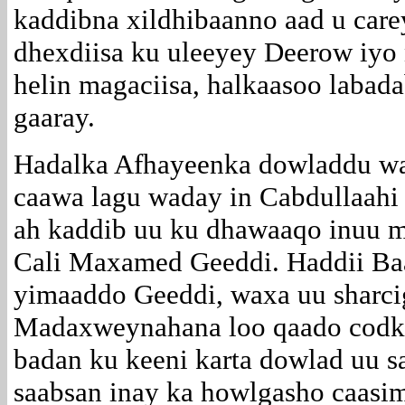
kaddibna xildhibaanno aad u car
dhexdiisa ku uleeyey Deerow iyo 
helin magaciisa, halkaasoo laba
gaaray.
Hadalka Afhayeenka dowladdu wa
caawa lagu waday in Cabdullaahi
ah kaddib uu ku dhawaaqo inuu m
Cali Maxamed Geeddi. Haddii Ba
yimaaddo Geeddi, waxa uu sharci
Madaxweynahana loo qaado codka 
badan ku keeni karta dowlad uu s
saabsan inay ka howlgasho caas