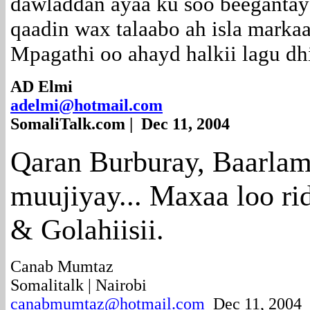
dawladdan ayaa ku soo beegantay 
qaadin wax talaabo ah isla marka
Mpagathi oo ahayd halkii lagu dh
AD Elmi
adelmi@hotmail.com
SomaliTalk.com | Dec 11, 2004
Qaran Burburay, Baarlam
muujiyay... Maxaa loo ri
& Golahiisii.
Canab Mumtaz
Somalitalk | Nairobi
canabmumtaz@hotmail.com
Dec 11, 2004