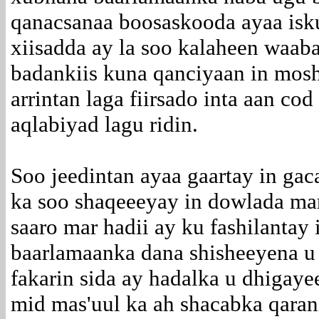
qanacsanaa boosaskooda ayaa isk
xiisadda ay la soo kalaheen waab
badankiis kuna qanciyaan in mosh
arrintan laga fiirsado inta aan co
aqlabiyad lagu ridin.
Soo jeedintan ayaa gaartay in gac
ka soo shaqeeeyay in dowlada ma
saaro mar hadii ay ku fashilantay 
baarlamaanka dana shisheeyena u
fakarin sida ay hadalka u dhigay
mid mas'uul ka ah shacabka qaran