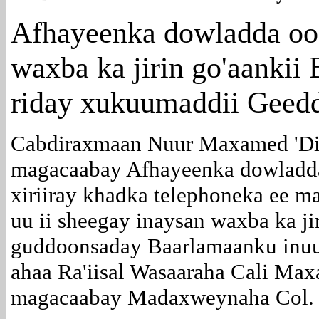
Afhayeenka dowladda oo
waxba ka jirin go'aankii
riday xukuumaddii Geed
Cabdiraxmaan Nuur Maxamed 'Dii
magacaabay Afhayeenka dowladd
xiriiray khadka telephoneka ee m
uu ii sheegay inaysan waxba ka ji
guddoonsaday Baarlamaanku inuu
ahaa Ra'iisal Wasaaraha Cali Ma
magacaabay Madaxweynaha Col. 