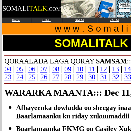
SOMALI
TALK
.
COM
|
|
|
Home
SIIRO
SALAT
ZAKAT
w w w . S o m a l i 
SOMALITALK
QORAALADA LAGA QORAY
SAMSAM
:
04
|
05
|
06
|
07
|
08
|
09
|
10
|
11
|
12
|
13
|
14
23
|
24
|
25
|
26
|
27
|
28
|
29
|
30
|
31
|
32
|
3
WARARKA MAANTA::: Dec 11,
Afhayeenka dowladda oo sheegay inaan
Baarlamaanku ku riday xukuumaddii
Baarlamaanka FKMG oo Casiley Xuk