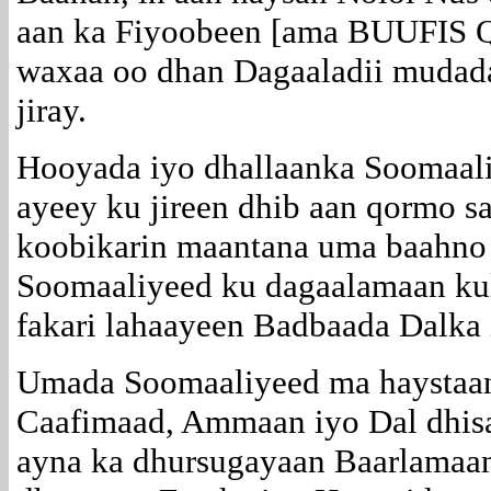
aan ka Fiyoobeen [ama BUUFIS 
waxaa oo dhan Dagaaladii mudad
jiray.
Hooyada iyo dhallaanka Soomaal
ayeey ku jireen dhib aan qormo s
koobikarin maantana uma baahno 
Soomaaliyeed ku dagaalamaan ku
fakari lahaayeen Badbaada Dalka
Umada Soomaaliyeed ma haystaan
Caafimaad, Ammaan iyo Dal dhis
ayna ka dhursugayaan Baarlamaa