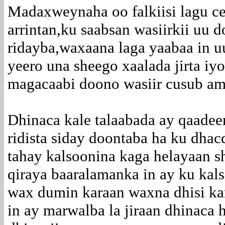
Madaxweynaha oo falkiisi lagu ce
arrintan,ku saabsan wasiirkii uu d
ridayba,waxaana laga yaabaa in u
yeero una sheego xaalada jirta iy
magacaabi doono wasiir cusub ama
Dhinaca kale talaabada ay qaade
ridista siday doontaba ha ku dhac
tahay kalsoonina kaga helayaan 
qiraya baaralamanka in ay ku kal
wax dumin karaan waxna dhisi ka
in ay marwalba la jiraan dhinaca 