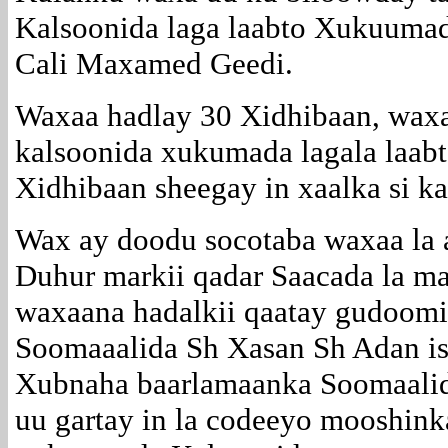
Kalsoonida laga laabto Xukuumadi
Cali Maxamed Geedi.
Waxaa hadlay 30 Xidhibaan, waxaa
kalsoonida xukumada lagala laab
Xidhibaan sheegay in xaalka si ka
Wax ay doodu socotaba waxaa la 
Duhur markii qadar Saacada la ma
waxaana hadalkii qaatay gudoom
Soomaaalida Sh Xasan Sh Adan is
Xubnaha baarlamaanka Soomaalid
uu gartay in la codeeyo mooshinka