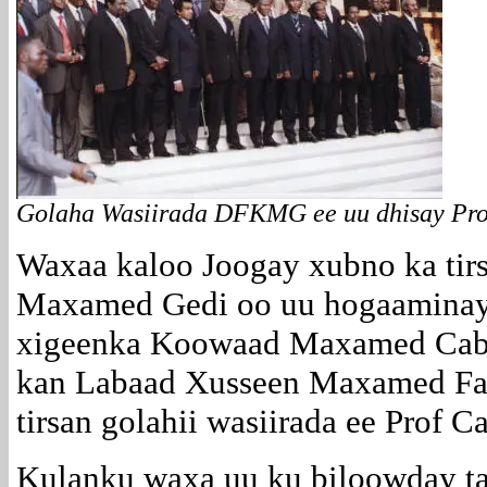
Golaha Wasiirada DFKMG ee uu dhisay Prof
Waxaa kaloo Joogay xubno ka tir
Maxamed Gedi oo uu hogaaminay
xigeenka Koowaad Maxamed Cabdu
kan Labaad Xusseen Maxamed Faa
tirsan golahii wasiirada ee Prof 
Kulanku waxa uu ku biloowday tal