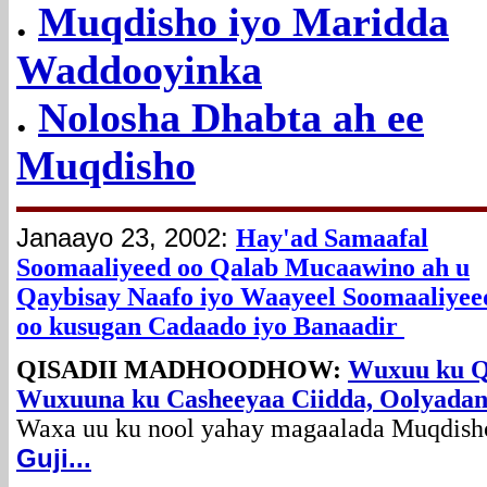
.
Muqdisho iyo Maridda
Waddooyinka
.
Nolosha Dhabta ah ee
Muqdisho
Janaayo 23, 2002:
Hay'ad Samaafal
Soomaaliyeed oo Qalab Mucaawino ah u
Qaybisay Naafo iyo Waayeel Soomaaliyee
oo kusugan Cadaado iyo Banaadir
QISADII MADHOODHOW:
Wuxuu ku Q
Wuxuuna ku Casheeyaa Ciidda, Oolyadan
Waxa uu ku nool yahay magaalada Muqdisho
Guji...