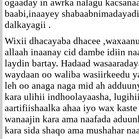
ogaaday in awrka nalagu kacsana
baabi,inaayey shabaabnimadayadii
dalkayagii .
Wixii dhacayaba dhacee ,waxaanu
allaah inaanay cid dambe idiin n
laydin bartay. Hadaad wasaarada
waydaan oo waliba wasiirkeedu y
leh oo anaga naga mid ah adduun
kara ulihii indhoolayaasha, lugih
aartifiishaalka ahaa iyo wax kast
wanaajin kara ama naafada aduun
kara sida shaqo ama mushahar naa