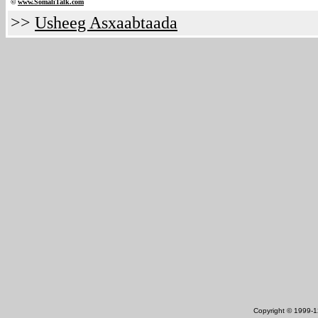
©
www.Somali
Talk.com
>>
Usheeg Asxaabtaada
Copyright © 1999-12