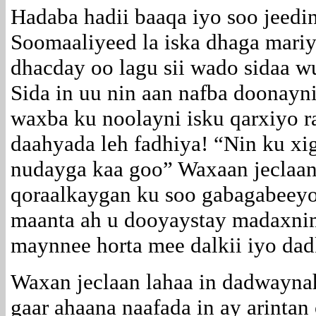
Hadaba hadii baaqa iyo soo jeedi
Soomaaliyeed la iska dhaga mariy
dhacday oo lagu sii wado sidaa 
Sida in uu nin aan nafba doonayn
waxba ku noolayni isku qarxiyo r
daahyada leh fadhiya! “Nin ku xi
nudayga kaa goo” Waxaan jeclaan
qoraalkaygan ku soo gabagabeeyo
maanta ah u dooyaystay madaxnim
maynnee horta mee dalkii iyo dad
Waxan jeclaan lahaa in dadwayn
gaar ahaana naafada in ay arinta