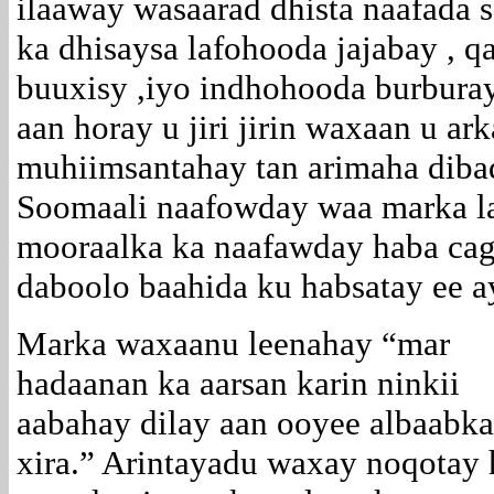
ilaaway wasaarad dhista naafada 
ka dhisaysa lafohooda jajabay , 
buuxisy ,iyo indhohooda burbura
aan horay u jiri jirin waxaan u ar
muhiimsantahay tan arimaha di
Soomaali naafowday waa marka la
mooraalka ka naafawday haba caga
daboolo baahida ku habsatay ee a
Marka waxaanu leenahay “mar
hadaanan ka aarsan karin ninkii
aabahay dilay aan ooyee albaabka 
xira.” Arintayadu waxay noqotay