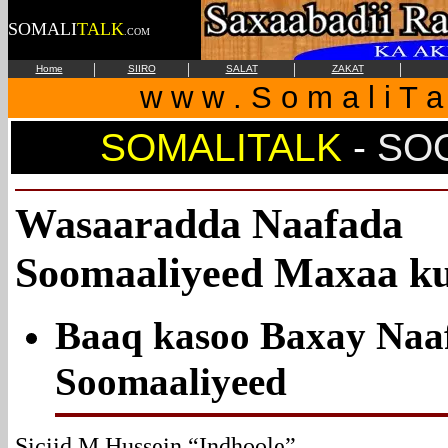
SOMALI
TALK
.COM
|
|
|
|
Home
SIIRO
SALAT
ZAKAT
w w w . S o m a l i T a 
SOMALITALK
-
SO
Wasaaradda Naafada
Soomaaliyeed Maxaa k
Baaq kasoo Baxay Naa
Soomaaliyeed
Siciid M Hussein “Indhoole”