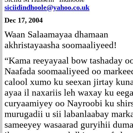
siciidindhoole@yahoo.co.uk
Dec 17, 2004
Waan Salaamayaa dhamaan
akhristayaasha soomaaliyeed!
“Kama reeyayaal bow tashaday oo
Naafada soomaaliyeed oo markeed
calool xumo ku seexan jirtay kuna 
ayaa il naxariis leh waxay ku eeg
curyaamiyey oo Nayroobi ku shir
murugadii u sii labanlaabay mark
sameeyey wasaarad guryihii duma