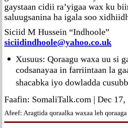
gaystaan cidii ra’yigaa wax ku bi
saluugsanina ha igala soo xidhiid
Siciid M Hussein “Indhoole”
siciidindhoole@yahoo.co.uk
Xusuus: Qoraagu waxa uu si g
codsanayaa in farriintaan la 
shacabka iyo dowladda cusubb
Faafin: SomaliTalk.com | Dec 17,
Afeef: Aragtida qoraalka waxaa leh qoraaga