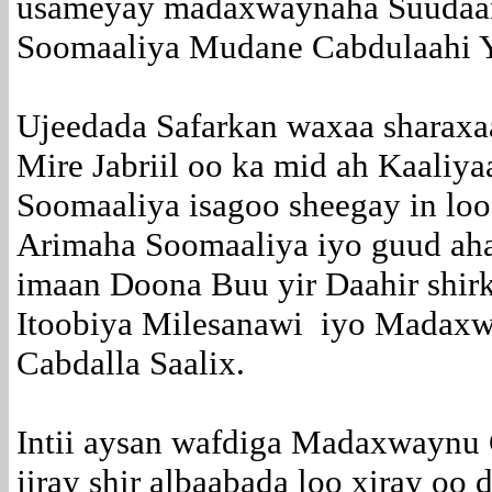
usameyay madaxwaynaha Suudaan 
Soomaaliya Mudane Cabdulaahi 
Ujeedada Safarkan waxaa sharaxa
Mire Jabriil oo ka mid ah Kaali
Soomaaliya isagoo sheegay in loo
Arimaha Soomaaliya iyo guud ah
imaan Doona Buu yir Daahir shir
Itoobiya Milesanawi iyo Madax
Cabdalla Saalix.
Intii aysan wafdiga Madaxwaynu
jiray shir albaabada loo xiray 