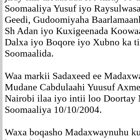
Soomaaliya Yusuf iyo Raysulwas
Geedi, Gudoomiyaha Baarlamaan
Sh Adan iyo Kuxigeenada Koowaa
Dalxa iyo Boqore iyo Xubno ka t
Soomaalida.
Waa markii Sadaxeed ee Madaxw
Mudane Cabdulaahi Yuusuf Axme
Nairobi ilaa iyo intii loo Doort
Soomaaliya 10/10/2004.
Waxa boqasho Madaxwaynuhu ku