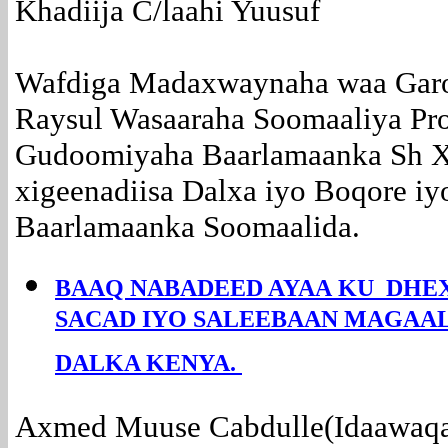
Khadiija C/laahi Yuusuf
Wafdiga Madaxwaynaha waa Garoo
Raysul Wasaaraha Soomaaliya Pr
Gudoomiyaha Baarlamaanka Sh X
xigeenadiisa Dalxa iyo Boqore iy
Baarlamaanka Soomaalida.
BAAQ NABADEED AYAA KU DHE
SACAD IYO SALEEBAAN MAGAAL
DALKA KENYA.
Axmed Muuse Cabdulle(Idaawaqa