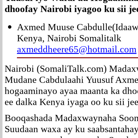
dhoofay Nairobi iyagoo ku sii j
Axmed Muuse Cabdulle(Idaaw
Kenya, Nairobi Somalitalk
axmeddheere65@hotmail.com
Nairobi (SomaliTalk.com) Mada
Mudane Cabdulaahi Yuusuf Axm
hogaaminayo ayaa maanta ka dho
ee dalka Kenya iyaga oo ku sii j
Booqashada Madaxwaynaha Soom
Suudaan waxa ay ku saabsantaha