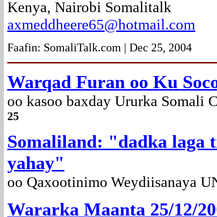
Kenya, Nairobi Somalitalk
axmeddheere65@hotmail.com
Faafin: SomaliTalk.com | Dec 25, 2004
Warqad Furan oo Ku So
oo kasoo baxday Ururka Somali 
25
Somaliland: "dadka laga 
yahay"
oo Qaxootinimo Weydiisanaya
Wararka Maanta 25/12/20