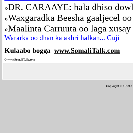
DR. CARAAYE: hala dhiso dowl
»
Waxgaradka Beesha gaaljecel oo 
»
Maalinta Carruuta oo laga xusa
»
Wararka oo dhan ka akhri halkan... Guji
Kulaabo bogga
www.SomaliTalk.com
©
www.Somali
Talk.com
Copyright © 1999-12