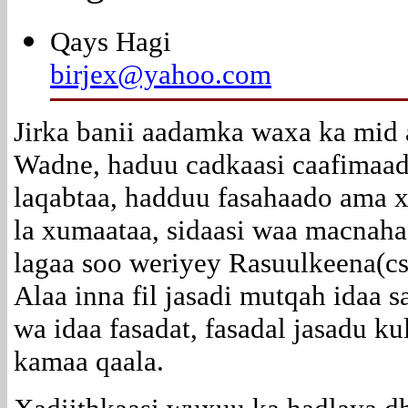
Qays Hagi
birjex@yahoo.com
Jirka banii aadamka waxa ka mid
Wadne, haduu cadkaasi caafimaad
laqabtaa, hadduu fasahaado ama 
la xumaataa, sidaasi waa macnaha
lagaa soo weriyey Rasuulkeena(cs
Alaa inna fil jasadi mutqah idaa s
wa idaa fasadat, fasadal jasadu ku
kamaa qaala.