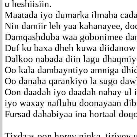
u heshiisiin.
Maatada iyo dumarka ilmaha cada
Nin damiir leh yaa kahanayee, 
Damqashduba waa gobonimee dan
Duf ku baxa dheh kuwa diidanow d
Dalkoo nabada diin lagu dhaqmiy
Oo kala dambayntiyo amniga dhi
Oo danaha qarankiyo la sugo da
Oon daadah iyo daadah nahay ul i
iyo waxay nafluhu doonayaan dib 
Fursad dahabiyaa ina hortaal do
Tixdaas oon horey ninka tiriyey 