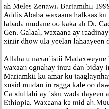
ah Meles Zenawi. Bartamihii 199
Addis Ababa waxaana halkaas ku
labada mudane oo kaka ah Dr. Ca
Gen. Galaal, waxaana ay raadinay
xiriir dhow ula yeelan lahaayeen 
Allaha u naxariistii Madaxweyne
waxaan ognahay inuu dan biday in
Mariamkii ku amar ku taaglaynha
xusid mudan in ragga kale oo da
Cabdullahi ay isku wada dayeen am
Ethiopia, Waxaana ka mid ah:Muu