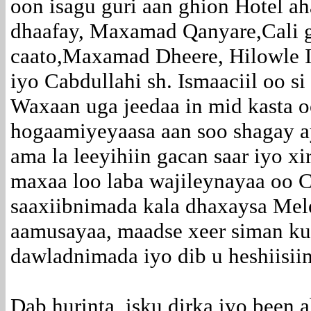
oon isagu guri aan ghion Hotel ah
dhaafay, Maxamad Qanyare,Cali 
caato,Maxamad Dheere, Hilowle
iyo Cabdullahi sh. Ismaaciil oo s
Waxaan uga jeedaa in mid kasta o
hogaamiyeyaasa aan soo shagay ay
ama la leeyihiin gacan saar iyo xi
maxaa loo laba wajileynayaa oo C
saaxiibnimada kala dhaxaysa Mel
aamusayaa, maadse xeer siman ku
dawladnimada iyo dib u heshiisiin
Dab hurinta, isku dirka iyo been 