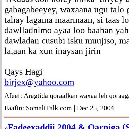
gabagabeeyey, waxaana ugu talo ga
tahay lagama maarmaan, si taas l
dawlladnimo ayaa loo baahan yaha
dawladan cusubi isku muujiso, m
la,aan ka xun inaysan jirin
Qays Hagi
birjex@yahoo.com
Afeef: Aragtida qoraalkan waxaa leh qoraag
Faafin: SomaliTalk.com | Dec 25, 2004
Fadeexaddii 2004 & Qarniga (
»