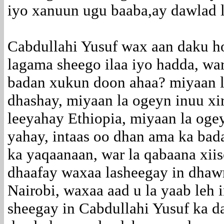
iyo xanuun ugu baaba,ay dawlad l
Cabdullahi Yusuf wax aan daku h
lagama sheego ilaa iyo hadda, w
badan xukun doon ahaa? miyaan l
dhashay, miyaan la ogeyn inuu xir
leeyahay Ethiopia, miyaan la oge
yahay, intaas oo dhan ama ka bad
ka yaqaanaan, war la qabaana xii
dhaafay waxaa lasheegay in dhawr
Nairobi, waxaa aad u la yaab leh 
sheegay in Cabdullahi Yusuf ka 