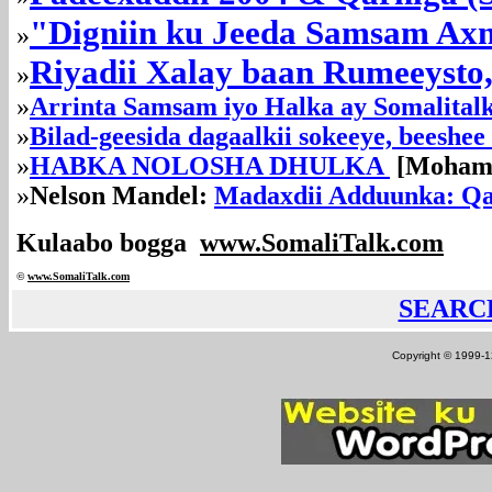
"
Digniin ku Jeeda Samsam Ax
»
Riyadii Xalay baan Rumeeysto
»
»
Arrinta Samsam iyo Halka ay Somalitalk
»
Bilad-geesida dagaalkii sokeeye, beeshee 
»
HABKA NOLOSHA DHULKA
[Mohame
»
Nelson Mandel:
Madaxdii Adduunka: Qa
Kulaabo bogga
www.SomaliTalk.com
©
www.Somali
Talk.com
SEARC
Copyright © 1999-12