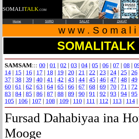
SOMALI
TALK
.COM
|
|
|
Home
SIIRO
SALAT
ZAKAT
w w w . S o m a l i 
SOMALITALK
SAMSAM
:::
00
|
01
|
02
|
03
|
04
|
05
|
06
|
07
|
08
|
0
14
|
15
|
16
|
17
|
18
|
19
|
20
|
21
|
22
|
23
|
24
|
25
|
26
37
|
38
|
39
|
40
|
41
|
42
|
43
|
44
|
45
|
46
|
47
|
48
|
49
60
|
61
|
62
|
63
|
64
|
65
|
66
|
67
|
68
|
69
|
70
|
71
|
72
83
|
84
|
85
|
86
|
87
|
88
|
89
|
90
|
91
|
92
|
93
|
94
|
95
105
|
106
|
107
|
108
|
109
|
110
|
111
|
112
|
113
|
114
Fursad Dahabiyaa ina Ho
Mooge