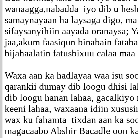
wanaagga,nabadda iyo dib u heshi
samaynayaan ha laysaga digo, ma
sifaysanyihiin aayada oranaysa; 
jaa,akum faasiqun binabain fata
bijahaalatin fatusbixuu calaa maa
Waxa aan ka hadlayaa waa isu soo
qarankii dumay dib loogu dhisi l
dib loogu hanan lahaa, gacalkiyo 
keeni lahaa, waxaana idiin xususi
wax ku fahamta tixdan aan ka so
magacaabo Abshir Bacadle oon ka 