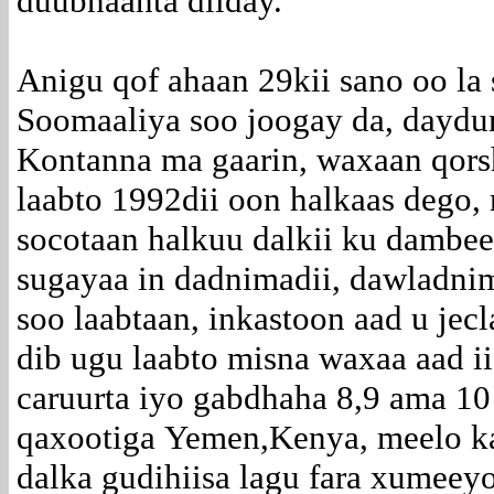
duubnaanta diiday.
Anigu qof ahaan 29kii sano oo la 
Soomaaliya soo joogay da, daydu
Kontanna ma gaarin, waxaan qors
laabto 1992dii oon halkaas dego,
socotaan halkuu dalkii ku dambeey
sugayaa in dadnimadii, dawladnim
soo laabtaan, inkastoon aad u jec
dib ugu laabto misna waxaa aad i
caruurta iyo gabdhaha 8,9 ama 10 
qaxootiga Yemen,Kenya, meelo ka
dalka gudihiisa lagu fara xumeeyo