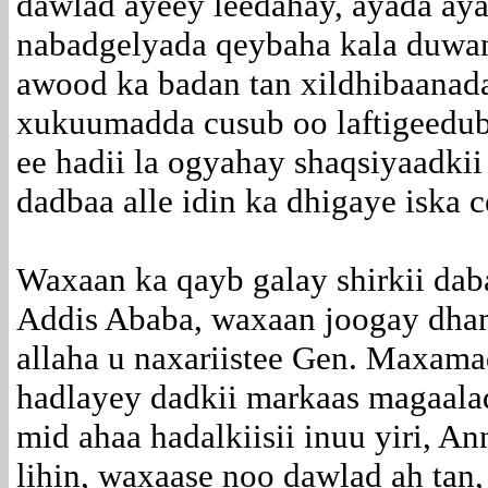
dawlad ayeey leedahay, ayada ay
nabadgelyada qeybaha kala duwan
awood ka badan tan xildhibaanada
xukuumadda cusub oo laftigeedub
ee hadii la ogyahay shaqsiyaadki
dadbaa alle idin ka dhigaye iska c
Waxaan ka qayb galay shirkii dab
Addis Ababa, waxaan joogay dha
allaha u naxariistee Gen. Maxama
hadlayey dadkii markaas magaala
mid ahaa hadalkiisii inuu yiri, 
lihin, waxaase noo dawlad ah ta