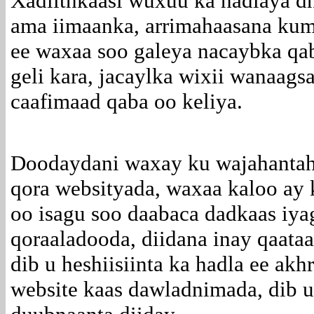
Xadiithkaasi wuxuu ka hadlaya d
ama iimaanka, arrimahaasana kum
ee waxaa soo galeya nacaybka qabi
geli kara, jacaylka wixii wanaags
caafimaad qaba oo keliya.
Doodaydani waxay ku wajahantah
qora websityada, waxaa kaloo ay 
oo isagu soo daabaca dadkaas iya
qoraaladooda, diidana inay qaata
dib u heshiisiinta ka hadla ee akhr
website kaas dawladnimada, dib u 