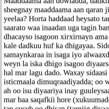
Maaddaama aan dowladda, dadkii/
sheegnay maaddaama aan qaran jir
yeelaa? Horta haddaad heysato tar
saarato waa inaadan uga tagin ba
dhacayso isagoon xirxirnayn ama 
kale dadkuu huf ka dhigayaa. Sid
samaynkaraa in isaga iyo alwaaxda
weyn la iska dhigo isagoo diyaars
hal mar lagu dado. Waxay sidaas
isticmaala dimuqraadiyadda; oo w
ah oo isu diyaariya inay guuleysa
mar baa saqafkii hore (xukuumad
tan cusub oo dhisan (tarniig diyaa