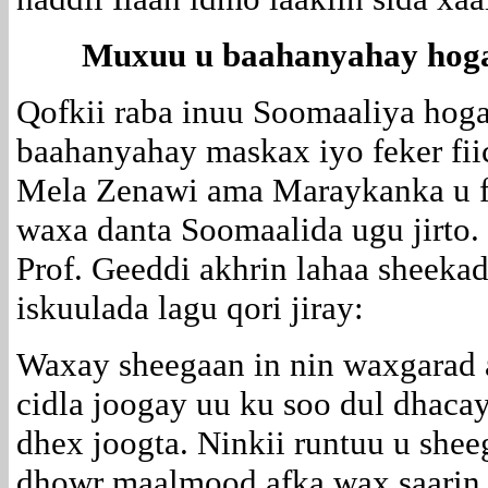
Muxuu u baahanyahay hog
Qofkii raba inuu Soomaaliya ho
baahanyahay maskax iyo feker fii
Mela Zenawi ama Maraykanka u fe
waxa danta Soomaalida ugu jirto.
Prof. Geeddi akhrin lahaa sheeka
iskuulada lagu qori jiray:
Waxay sheegaan in nin waxgarad
cidla joogay uu ku soo dul dhacay
dhex joogta. Ninkii runtuu u sheeg
dhowr maalmood afka wax saarin. I