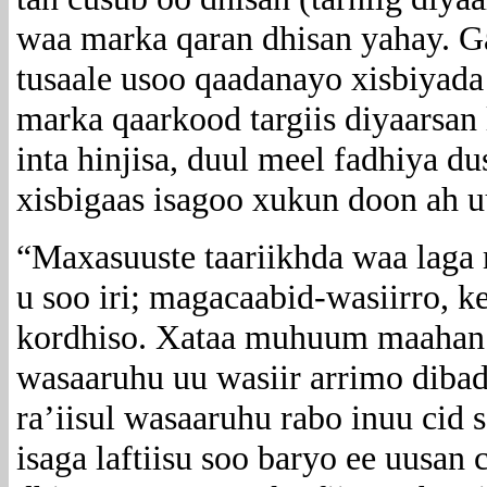
waa marka qaran dhisan yahay. G
tusaale usoo qaadanayo xisbiyada
marka qaarkood targiis diyaarsan l
inta hinjisa, duul meel fadhiya d
xisbigaas isagoo xukun doon ah 
“Maxasuuste taariikhda waa laga 
u soo iri; magacaabid-wasiirro, 
kordhiso. Xataa muhuum maahan i
wasaaruhu uu wasiir arrimo diba
ra’iisul wasaaruhu rabo inuu cid 
isaga laftiisu soo baryo ee uusan c