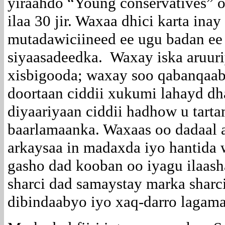
yiraahdo “Young conservatives” 
ilaa 30 jir. Waxaa dhici karta ina
mutadawiciineed ee ugu badan ee 
siyaasadeedka. Waxay iska aruuri
xisbigooda; waxay soo qabanqaabi
doortaan ciddii xukumi lahayd dh
diyaariyaan ciddii hadhow u tart
baarlamaanka. Waxaas oo dadaal
arkaysaa in madaxda iyo hantida
gasho dad kooban oo iyagu ilaas
sharci dad samaystay marka sharc
dibindaabyo iyo xaq-darro lagam