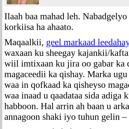
Ilaah baa mahad leh. Nabadgelyo
korkiisa ha ahaato.
Maqaalkii,
geel markaad leedahay 
waxaan ku sheegay kajankii/kaftan
wiil imtixaan ku jira oo gabar ka 
magaceedii ka qishay. Marka ugu 
waa in qofkaad ka qisheyso magaci
waa inaad u qaadataa sida adiga 
habboon. Hal arrin ah baan u arka
annagoon shaki iyo tuhun gelin 