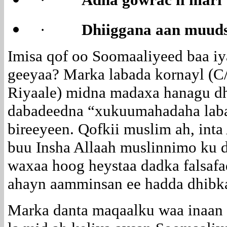
·
Dhiiggana aan muud
Imisa qof oo Soomaaliyeed baa iy
geeyaa? Marka labada kornayl (C/
Riyaale) midna madaxa hanagu d
dabadeedna “xukuumahadaha laba
bireeyeen. Qofkii muslim ah, 
buu Insha Allaah muslinnimo ku 
waxaa hoog heystaa dadka falsafa
ahayn aamminsan ee hadda dhibka
Marka danta maqaalku waa inaan 