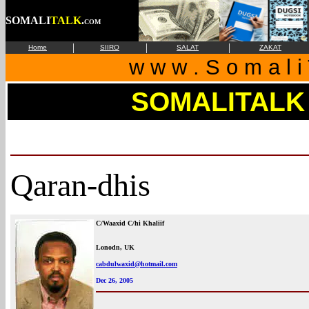
SOMALI
TALK
.
COM
|
|
|
Home
SIIRO
SALAT
ZAKAT
w w w . S o m a l i 
SOMALITALK
Qaran-dhis
C/Waaxid C/hi Khaliif
Lonodn, UK
cabdulwaxid@hotmail.com
Dec 26, 2005