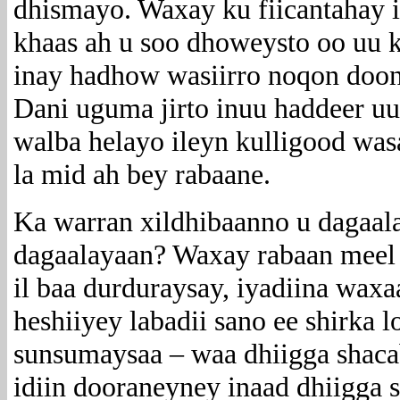
dhismayo. Waxay ku fiicantahay 
khaas ah u soo dhoweysto oo uu ka
inay hadhow wasiirro noqon doon
Dani uguma jirto inuu haddeer u
walba helayo ileyn kulligood wa
la mid ah bey rabaane.
Ka warran xildhibaanno u dagaal
dagaalayaan? Waxay rabaan meel 
il baa durduraysay, iyadiina wax
heshiiyey labadii sano ee shirka 
sunsumaysaa – waa dhiigga shac
idiin dooraneyney inaad dhiigga 