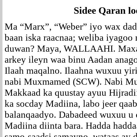
Sidee Qaran lo
Ma “Marx”, “Weber” iyo wax dad
baan iska raacnaa; weliba iyagoo 
duwan? Maya, WALLAAHI. Maxaa
arkey ileyn waa binu Aadan anag
Ilaah maqalno. Ilaahna wuxuu yiri
nabi Muxmamed (SCW). Nabi Mu
Makkaad ka quustay ayuu Hijradii
ka socday Madiina, labo jeer qaab
balanqaadyo. Dabadeed wuxuu u di
Madiina diinta bara. Hadda hadd
samo-saadsi samayno, wataas ay 