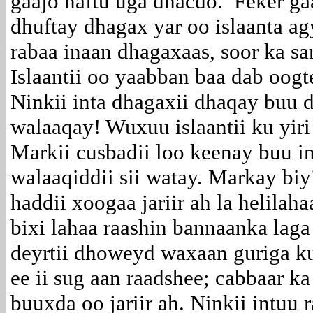
gaajo naftu uga dhacdo. Feker ga
dhuftay dhagax yar oo islaanta a
rabaa inaan dhagaxaas, soor ka sa
Islaantii oo yaabban baa dab oogte
Ninkii inta dhagaxii dhaqay buu d
walaaqay! Wuxuu islaantii ku yiri 
Markii cusbadii loo keenay buu in
walaaqiddii sii watay. Markay biyi
haddii xoogaa jariir ah la helila
bixi lahaa raashin bannaanka laga 
deyrtii dhoweyd waxaan guriga ku 
ee ii sug aan raadshee; cabbaar k
buuxda oo jariir ah. Ninkii intuu 