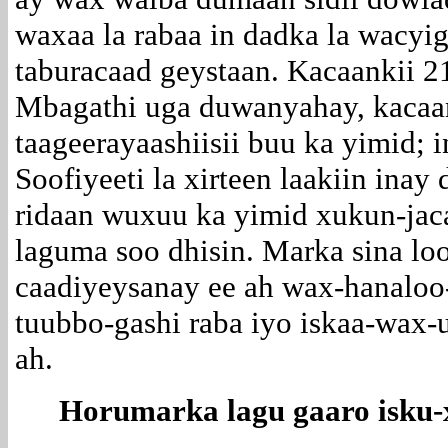
waxaa la rabaa in dadka la wacyig
taburacaad geystaan. Kacaankii 
Mbagathi uga duwanyahay, kacaa
taageerayaashiisii buu ka yimid;
Soofiyeeti la xirteen laakiin inay
ridaan wuxuu ka yimid xukun-jac
laguma soo dhisin. Marka sina l
caadiyeysanay ee ah wax-hanaloo-
tuubbo-gashi raba iyo iskaa-wax-
ah.
Horumarka lagu gaaro isku-