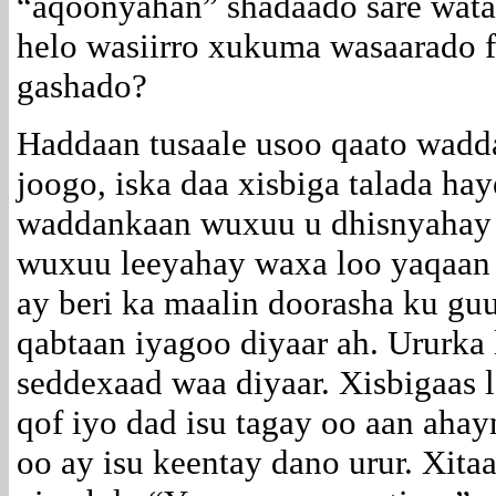
“aqoonyahan” shadaado sare wata 
helo wasiirro xukuma wasaarado fi
gashado?
Haddaan tusaale usoo qaato wadda
joogo, iska daa xisbiga talada hay
waddankaan wuxuu u dhisnyahay s
wuxuu leeyahay waxa loo yaqaan 
ay beri ka maalin doorasha ku guu
qabtaan iyagoo diyaar ah. Ururka
seddexaad waa diyaar. Xisbigaas 
qof iyo dad isu tagay oo aan aha
oo ay isu keentay dano urur. Xita