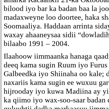
bilood iyo bar ka badan baa la jo
madaxweyne loo doortee, haka sh
Soomaaliya. Haddaan arrinta siday
waxay ahaaneysaa sidii “dowladihi
bilaabo 1991 – 2004.
Ilaahoow iimmaanka hanaga qaa
deeq kama sugin Ruum iyo Furus 
Galbeedka iyo Shiinaha oo kale; d
naxariis kama sugin ee wuxuu gar
hijrooday iyo kuwa Madiina ay yih
ka qiimo iyo wax-soo-saar badan
quluubtii dadka markaasuu iimma