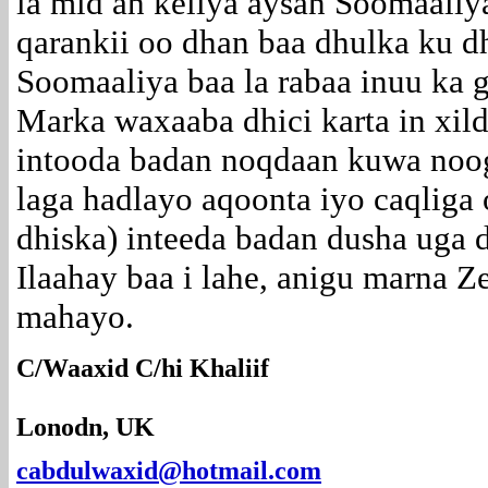
la mid ah keliya aysan Soomaaliy
qarankii oo dhan baa dhulka ku d
Soomaaliya baa la rabaa inuu ka ge
Marka waxaaba dhici karta in xi
intooda badan noqdaan kuwa noog
laga hadlayo aqoonta iyo caqliga
dhiska) inteeda badan dusha uga 
Ilaahay baa i lahe, anigu marna Z
mahayo.
C/Waaxid C/hi Khaliif
Lonodn, UK
cabdulwaxid@hotmail.com