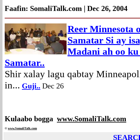
Faafin: SomaliTalk.com | Dec 26, 2004
Reer Minnesota o
Samatar Si ay i
Madani ah oo ku
Samatar..
Shir xalay lagu qabtay Minneapoli
in...
Guji
..
Dec 26
Kulaabo bogga
www.SomaliTalk.com
©
www.Somali
Talk.com
SEARC