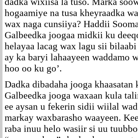
dadka wixiisa la tuso. Marka soo
hogaamiye na tusa kheyraadka w
wax naga cunsiiya? Haddii Sooma
Galbeedka joogaa midkii ku deeq
helayaa lacag wax lagu sii bilaabi 
ay ka baryi lahaayeen waddamo w
hoo oo ku go’.
Dadka dibadaha jooga khaasatan
Galbeedka jooga waxaan kula tali
ee aysan u fekerin sidii wiilal wa
markay waxbarasho waayeen. Kee 
raba inuu helo wasiir si uu tuub