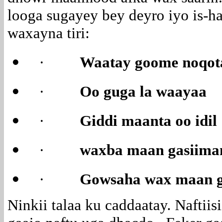
looga sugayey bey deyro iyo is-ha
waxayna tiri:
·
Waatay goome noqot
·
Oo guga la waayaa
·
Giddi maanta oo idil
·
waxba maan gasiima
·
Gowsaha wax maan g
Ninkii talaa ku caddaatay. Naftiis