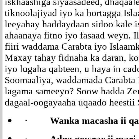
iskhaashiga siyaasadeed, dhaqaal
tiknoolajiyad iyo ka hortagga Is
leeyahay haddaydaan sidoo kale 
ahaanaya fitno iyo fasaad weyn. I
fiiri waddama Carabta iyo Islaamk
Maxay tahay fidnaha ka daran, k
iyo lugaha qabteen, u haya in ca
Soomaaliya, waddamada Carabta 
lagama sameeyo? Soow hadda Ze
dagaal-oogayaaha uqaado heestii 
·
Wanka macasha ii q
·
Adna gowrac ii mari