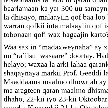
baarlamaan ka yar 300 uu samaynk
la dhisayo, malaayiin qof baa lo
warran qofkii inta malaayiin qof 
tobonaan qofi wax hagaajin kart
Waa sax in “madaxweynaha” ay xi
uu “ra’iisul wasaare” doortay. Ha
helayo; waxaa la arki lahaa qara
shaqaynaya markii Prof. Geeddi l
Maaddaama maalmo dhowr ah ay 
ma aragteen qaran maalmo dhisma
dhaho, 22-kii iyo 23-kii Oktoob
amarka Kacaankii 21-ka Oktoobar.