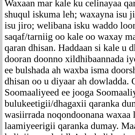
Waxaan mar kale ku celinayaa qa
shuqul iskuma leh; waxayna isu ji
isu jiro; welibana isku waddo l
saqaf/tarniig oo kale oo waxay m
qaran dhisan. Haddaan si kale u d
dooran doonno xildhibaannada iyo
ee bulshada ah waxba isma doors
dhisan oo u diyaar ah dowladda. 
Soomaaliyeed ee jooga Soomaaliy
bulukeetigii/dhagaxii qaranka d
wasiirrada noqondoonana waxaa 
laamiyeerigii qaranka dumay. Ma