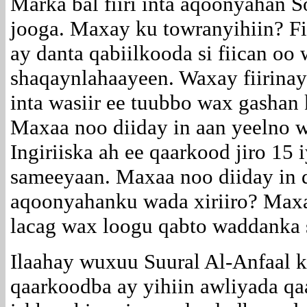
Marka bal fiiri inta aqoonyahan 
jooga. Maxay ku towranyihiin? Fi
ay danta qabiilkooda si fiican oo
shaqaynlahaayeen. Waxay fiirina
inta wasiir ee tuubbo wax gashan 
Maxaa noo diiday in aan yeelno 
Ingiriiska ah ee qaarkood jiro 15 
sameeyaan. Maxaa noo diiday in d
aqoonyahanku wada xiriiro? Maxaa
lacag wax loogu qabto waddanka 
Ilaahay wuxuu Suural Al-Anfaal k
qaarkoodba ay yihiin awliyada qa