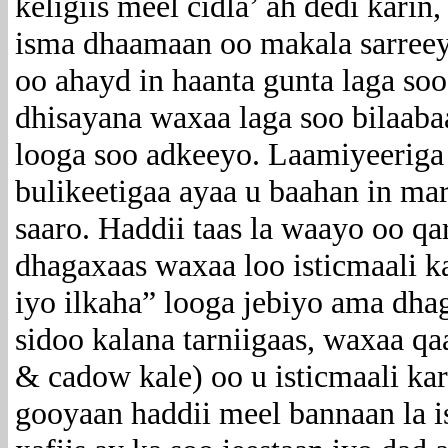
keligiis meel cidla’ ah dedi karin
isma dhaamaan oo makala sarreeya
oo ahayd in haanta gunta laga soo
dhisayana waxaa laga soo bilaaba
looga soo adkeeyo. Laamiyeeriga 
bulikeetigaa ayaa u baahan in mark
saaro. Haddii taas la waayo oo qar
dhagaxaas waxaa loo isticmaali k
iyo ilkaha” looga jebiyo ama dh
sidoo kalana tarniigaas, waxaa q
& cadow kale) oo u isticmaali ka
gooyaan haddii meel bannaan la i