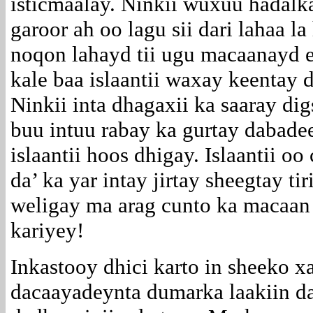
isticmaalay. Ninkii wuxuu hadalka
garoor ah oo lagu sii dari lahaa l
noqon lahayd tii ugu macaanayd e
kale baa islaantii waxay keentay 
Ninkii inta dhagaxii ka saaray dig
buu intuu rabay ka gurtay dabadeed
islaantii hoos dhigay. Islaantii oo
da’ ka yar intay jirtay sheegtay tir
weligay ma arag cunto ka macaan
kariyey!
Inkastooy dhici karto in sheeko xa
dacaayadeynta dumarka laakiin da