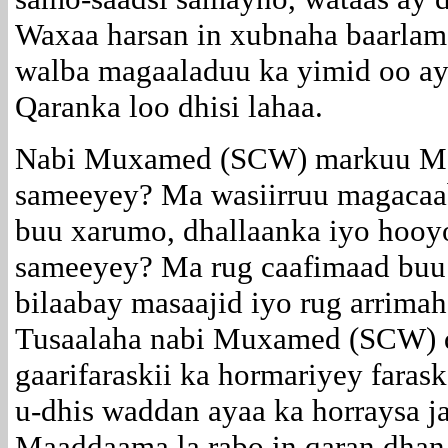
Waxaa harsan in xubnaha baarlama
walba magaaladuu ka yimid oo ay 
Qaranka loo dhisi lahaa.
Nabi Muxamed (SCW) markuu Ma
sameeyey? Ma wasiirruu magacaa
buu xarumo, dhallaanka iyo hooy
sameeyey? Ma rug caafimaad buu
bilaabay masaajid iyo rug arrima
Tusaalaha nabi Muxamed (SCW) qo
gaarifaraskii ka hormariyey faras
u-dhis waddan ayaa ka horraysa j
Maaddaama la rabo in qaran dhan 