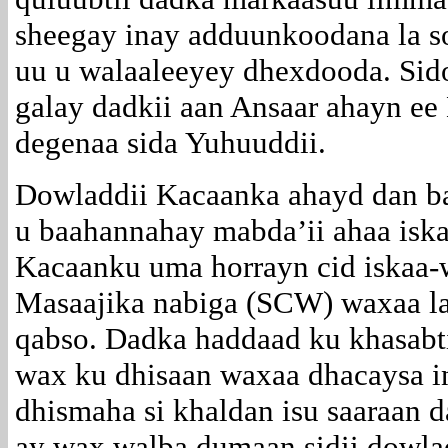
sheegay inay adduunkoodana la so
uu u walaaleeyey dhexdooda. Sido
galay dadkii aan Ansaar ahayn ee
degenaa sida Yuhuuddii.
Dowladdii Kacaanka ahayd dan b
u baahannahay mabda’ii ahaa is
Kacaanku uma horrayn cid iskaa-
Masaajika nabiga (SCW) waxaa la
qabso. Dadka haddaad ku khasabt
wax ku dhisaan waxaa dhacaysa i
dhismaha si khaldan isu saaraan 
ay wax walba dumaan sidii dowlad