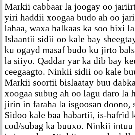
Markii cabbaar la joogay oo jariirt
yiri haddii xoogaa budo ah oo jari
lahaa, waxa halkaas ka soo bixi l
Islaantii sidii oo kale bay sheegt
ku ogayd masaf budo ku jirto bal
la siiyo. Qaddar yar ka dib bay k
ceegaagto. Ninkii sidii oo kale bu
Markii soortii bislaatay buu dabk
xoogaa subug ah oo lagu daro la 
jirin in faraha la isgoosan doono
Sidoo kale baa habartii, is-hafrid
cod/subag ka buuxo. Ninkii intuu