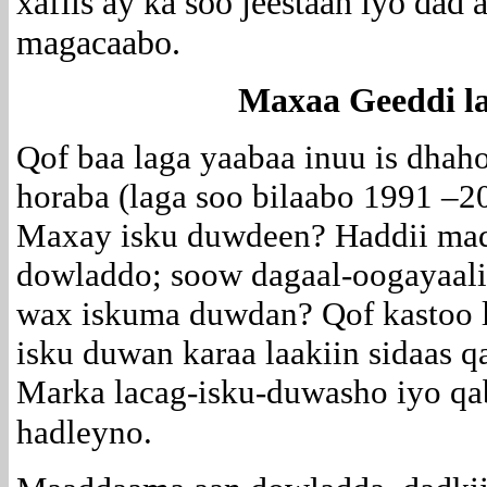
xafiis ay ka soo jeestaan iyo dad
magacaabo.
Maxaa Geeddi l
Qof baa laga yaabaa inuu is dha
horaba (laga soo bilaabo 1991 –
Maxay isku duwdeen? Haddii mad
dowladdo; soow dagaal-oogayaali
wax iskuma duwdan? Qof kastoo 
isku duwan karaa laakiin sidaas 
Marka lacag-isku-duwasho iyo qa
hadleyno.