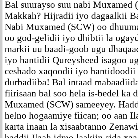
Bal suurayso suu nabi Muxamed 
Makkah? Hijradii iyo dagaalkii B
Nabi Muxamed (SCW) oo dhuuma
oo god-gelidii iyo dhibtii la oga
markii uu baadi-goob ugu dhaqaaq
iyo hantidii Qureysheed isagoo u
ceshado xaqoodii iyo hantidoodii
durbadiiba! Bal intaad mabaadiid
fiirisaan bal soo hela is-bedel ka
Muxamed (SCW) sameeyey. Hadde
helno hogaamiye fiican; oo aan I
karta inaan la xisaabtanno Zena
haddii Ilaah idmo laakiin sida xa