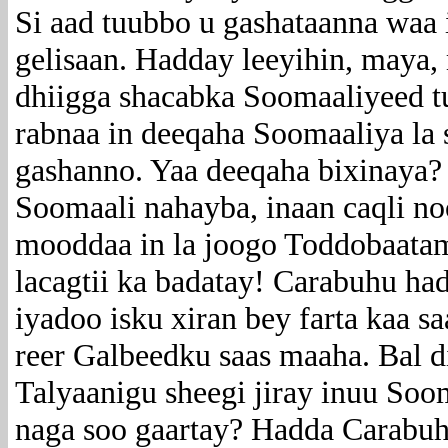
Si aad tuubbo u gashataanna waa
gelisaan. Hadday leeyihin, maya
dhiigga shacabka Soomaaliyeed 
rabnaa in deeqaha Soomaaliya la 
gashanno. Yaa deeqaha bixinaya
Soomaali nahayba, inaan caqli n
mooddaa in la joogo Toddobaata
lacagtii ka badatay! Carabuhu had
iyadoo isku xiran bey farta kaa 
reer Galbeedku saas maaha. Bal d
Talyaanigu sheegi jiray inuu Soom
naga soo gaartay? Hadda Carabuh