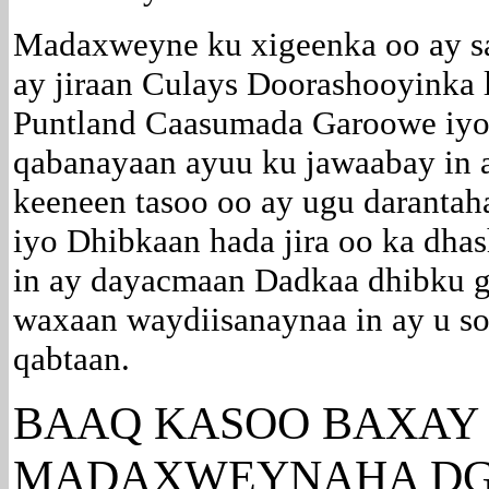
Madaxweyne ku xigeenka
oo ay s
ay jiraan Culays Doorashooyinka 
Puntland Caasumada Garoowe iyo 
qabanayaan ayuu ku jawaabay in 
keeneen tasoo oo ay ugu darantah
iyo Dhibkaan hada jira oo ka dhas
in ay dayacmaan Dadkaa dhibku ga
waxaan waydiisanaynaa in ay u s
qabtaan.
BAAQ KASOO BAXAY
MADAXWEYNAHA DGP