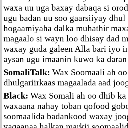
waxa uu uga baxay dabaqa si oro
ugu badan uu soo gaarsiiyay dhul 
hogaamiyaha dalka muhathir max
magaalo si wayn loo dhisay dad m
waxay guda galeen Alla bari iyo i
aysan ugu imaanin kuwo ka daran
SomaliTalk:
Wax Soomaali ah oo 
dhulgariirkaas magaalada aad joo
Black:
Wax Somali ah oo dhib ka 
waxaana nahay toban qofood gobo
soomaalida badankood waxay joog
yaqaanaa,halkan markii soomaalid