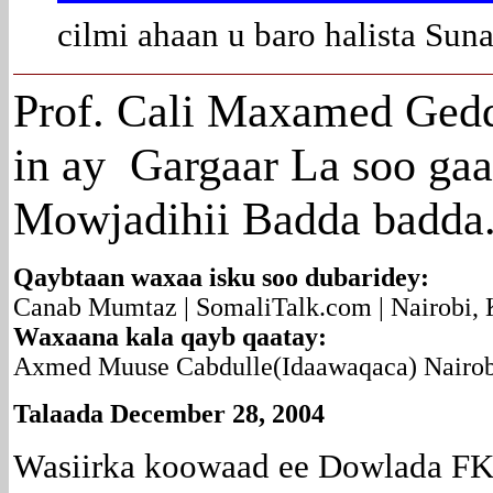
cilmi ahaan u baro halista Sun
Prof. Cali Maxamed Ged
in ay Gargaar La soo ga
Mowjadihii Badda badda
Qaybtaan waxaa isku soo dubaridey:
Canab Mumtaz | SomaliTalk.com | Nairobi,
Waxaana kala qayb qaatay:
Axmed Muuse Cabdulle(Idaawaqaca) Nairo
Talaada December 28, 2004
Wasiirka koowaad ee Dowlada FK