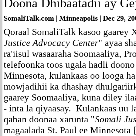
Doona Dhibaatadii ay Ge
SomaliTalk.com | Minneapolis | Dec 29, 20
Qoraal SomaliTalk kasoo gaarey X
Justice Advocacy Center
" ayaa sh
ra'iisul wasaaraha Soomaaliya, P
telefoonka toos ugala hadli doon
Minnesota, kulankaas oo looga ha
mowjadihii ka dhashay dhulgariir
gaarey Soomaaliya, kuna diley ila
- inta la qiyaasay. Kulankaas uu 
qaban doonaa xarunta "
Somali Jus
magaalada St. Paul ee Minnesota 