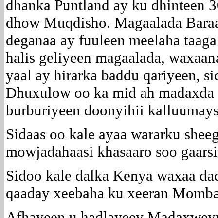
dhanka Puntland ay ku dhinteen 3
dhow Muqdisho. Magaalada Baraaw
deganaa ay fuuleen meelaha taag
halis geliyeen magaalada, waxaana
yaal ay hirarka baddu qariyeen, s
Dhuxulow oo ka mid ah madaxda 
burburiyeen doonyihii kalluumays
Sidaas oo kale ayaa wararku shee
mowjadahaasi khasaaro soo gaarsi
Sidoo kale dalka Kenya waxaa dad
qaaday xeebaha ku xeeran Momba
Afhayeen u hadlayeey Madaxweyn