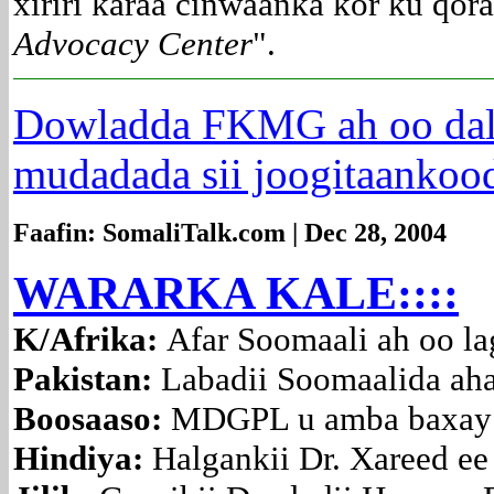
xiriri karaa cinwaanka kor ku qor
Advocacy Center
".
Dowladda FKMG ah oo dalb
mudadada sii joogitaankooda
Faafin: SomaliTalk.com | Dec 28, 2004
WARARKA KALE::::
K/Afrika:
Afar Soomaali ah oo la
Pakistan:
Labadii Soomaalida aha
Boosaaso:
MDGPL u amba baxay 
Hindiya:
Halgankii Dr. Xareed e