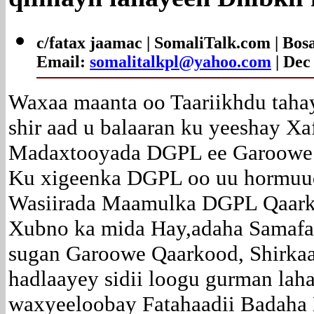
c/fatax jaamac | SomaliTalk.com | Bos
Email:
somalitalkpl@yahoo.com
| Dec
Waxaa maanta oo Taariikhdu taha
shir aad u balaaran ku yeeshay Xa
Madaxtooyada DGPL ee Garoow
Ku xigeenka DGPL oo uu hormuu
Wasiirada Maamulka DGPL Qaark
Xubno ka mida Hay,adaha Samafa
sugan Garoowe Qaarkood, Shirkaa
hadlaayey sidii loogu gurman lah
waxyeeloobay Fatahaadii Badaha 