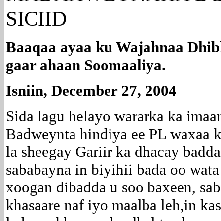
SICIID
Baaqaa ayaa ku Wajahnaa Dhibk
gaar ahaan Soomaaliya.
Isniin, December 27, 2004
Sida lagu helayo wararka ka imaa
Badweynta hindiya ee PL waxaa k
la sheegay Gariir ka dhacay badda
sababayna in biyihii bada oo wat
xoogan dibadda u soo baxeen, sa
khasaare naf iyo maalba leh,in kas