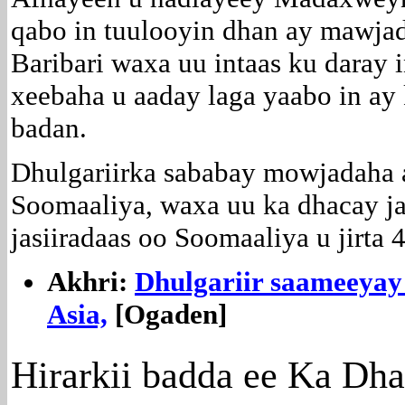
qabo in tuulooyin dhan ay mawjad
Baribari waxa uu intaas ku daray 
xeebaha u aaday laga yaabo in a
badan.
Dhulgariirka sababay mowjadaha 
Soomaaliya, waxa uu ka dhacay ja
jasiiradaas oo Soomaaliya u jirta
Akhri:
Dhulgariir saameeya
Asia,
[Ogaden]
Hirarkii badda ee Ka Dha