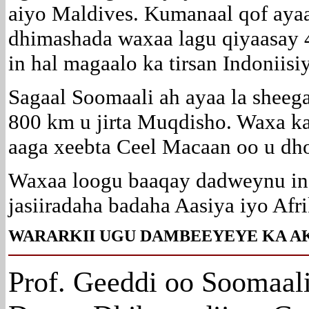
aiyo Maldives. Kumanaal qof aya
dhimashada waxaa lagu qiyaasay 
in hal magaalo ka tirsan Indoniis
Sagaal Soomaali ah ayaa la sheeg
800 km u jirta Muqdisho. Waxa kal
aaga xeebta Ceel Macaan oo u d
Waxaa loogu baaqay dadweynu in 
jasiiradaha badaha Aasiya iyo Afri
WARARKII UGU DAMBEEYEYE KA A
Prof. Geeddi oo Soomaal