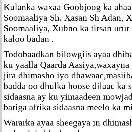
Kulanka waxaa Goobjoog ka aha
Soomaaliya Sh. Xasan Sh Adan, X
Soomaaliya, Xubno ka tirsan urur
kaloo badan .
Todobaadkan bilowgiis ayaa dhib
ku yaalla Qaarda Aasiya,waxayna
jira dhimasho iyo dhawaac,masiiba
badda oo dhulka hoose dilaac ka 
sidaasna ay ku yimaadeen mowjad
bariga afrika sidaasna meelo ka 
Wararka ayaa sheegaya in dhimash