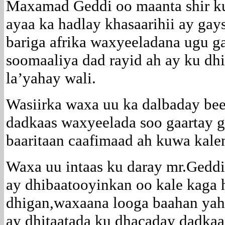
Maxamad Geddi oo maanta shir ku
ayaa ka hadlay khasaarihii ay gay
bariga afrika waxyeeladana ugu g
soomaaliya dad rayid ah ay ku dhi
la’yahay wali.
Wasiirka waxa uu ka dalbaday bee
dadkaas waxyeelada soo gaartay ga
baaritaan caafimaad ah kuwa kale
Waxa uu intaas ku daray mr.Geddi
ay dhibaatooyinkan oo kale kaga 
dhigan,waxaana looga baahan yaha
ay dhitaatada ku dhacaday dadkaa