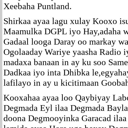
Xeebaha Puntland.
Shirkaa ayaa lagu xulay Kooxo isu
Maamulka DGPL iyo Hay,adaha w
Gadaal looga Daray oo markay wa
Ogolaaday Wariye yaasha Radio 
madaxa banaan in ay ku soo Same
Dadkaa iyo inta Dhibka le,egyah
lafilayo in ay u kicitimaan Gooba
Kooxahaa ayaa loo Qaybiyay Labo
Degmada Eyl ilaa Degmada Bayla
doona Degmooyinka Garacad ilaa