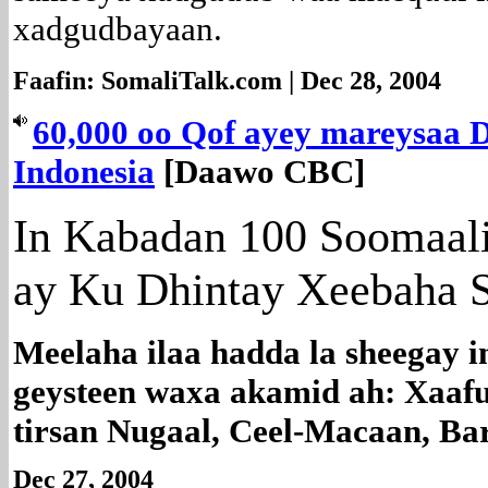
xadgudbayaan.
Faafin: SomaliTalk.com | Dec 28, 2004
60,000 oo Qof ayey mareysaa 
Indonesia
[Daawo CBC]
In Kabadan 100 Soomaali
ay Ku Dhintay Xeebaha 
Meelaha ilaa hadda la sheegay 
geysteen waxa akamid ah: Xaaf
tirsan Nugaal, Ceel-Macaan, Bara
Dec 27, 2004