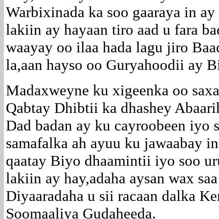
Warbixinada ka soo gaaraya in ay 
lakiin ay hayaan tiro aad u fara 
waayay oo ilaa hada lagu jiro B
la,aan hayso oo Guryahoodii ay B
Madaxweyne ku xigeenka oo saxaa
Qabtay Dhibtii ka dhashey Abaari
Dad badan ay ku cayroobeen iyo 
samafalka ah ayuu ku jawaabay in
qaatay Biyo dhaamintii iyo soo u
lakiin ay hay,adaha aysan wax saa
Diyaaradaha u sii racaan dalka K
Soomaaliya Gudaheeda.