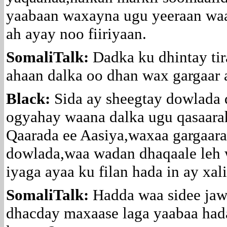
yaabaan waxayna ugu yeeraan waa
ah ayay noo fiiriyaan.
SomaliTalk:
Dadka ku dhintay ti
ahaan dalka oo dhan wax gargaar 
Black:
Sida ay sheegtay dowlada 
ogyahay waana dalka ugu qasaara
Qaarada ee Aasiya,waxaa gargaara
dowlada,waa wadan dhaqaale leh
iyaga ayaa ku filan hada in ay xa
SomaliTalk:
Hadda waa sidee jaw
dhacday maxaase laga yaabaa hada