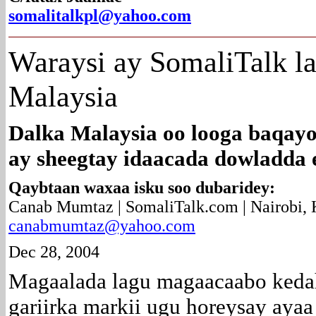
somalitalkpl@yahoo.com
Waraysi ay SomaliTalk l
Malaysia
Dalka Malaysia oo looga baqayo 
ay sheegtay idaacada dowladda 
Qaybtaan waxaa isku soo dubaridey:
Canab Mumtaz | SomaliTalk.com | Nairobi,
canabmumtaz@yahoo.com
Dec 28, 2004
Magaalada lagu magaacaabo kedah
gariirka markii ugu horeysay aya