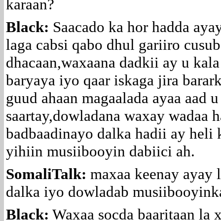
karaan?
Black:
Saacado ka hor hadda ayay 
laga cabsi qabo dhul gariiro cusu
dhacaan,waxaana dadkii ay u kala
baryaya iyo qaar iskaga jira barar
guud ahaan magaalada ayaa aad u 
saartay,dowladana waxay wadaa h
badbaadinayo dalka hadii ay heli
yihiin musiibooyin dabiici ah.
SomaliTalk:
maxaa keenay ayay l
dalka iyo dowladab musiibooyink
Black:
Waxaa socda baaritaan la xi