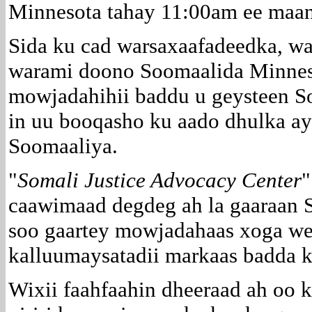
Minnesota tahay 11:00am ee maan
Sida ku cad warsaxaafadeedka, w
warami doono Soomaalida Minnes
mowjadahihii baddu u geysteen So
in uu booqasho ku aado dhulka a
Soomaaliya.
"
Somali Justice Advocacy Center
"
caawimaad degdeg ah la gaaraan 
soo gaartey mowjadahaas xoga we
kalluumaysatadii markaas badda 
Wixii faahfaahin dheeraad ah oo 