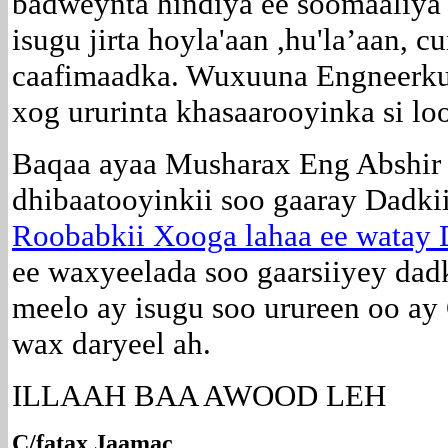
badweynta hindiya ee soomaaliya 
isugu jirta hoyla'aan ,hu'la’aan, 
caafimaadka. Wuxuuna Engneerku 
xog ururinta khasaarooyinka si lo
Baqaa ayaa Musharax Eng Abshir
dhibaatooyinkii soo gaaray Dadki
Roobabkii Xooga lahaa ee watay
ee waxyeelada soo gaarsiiyey dad
meelo ay isugu soo urureen oo ay
wax daryeel ah.
ILLAAH BAA AWOOD LEH
C/fatax Jaamac