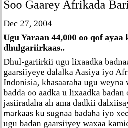
Soo Gaarey Afrikada Bari
Dec 27, 2004
Ugu Yaraan 44,000 oo qof ayaa 
dhulgariirkaas..
Dhul-gariirkii ugu lixaadka badna
gaarsiiyeye dalalka Aasiya iyo Af
Indonisia, khasaaraha ugu weyna
badda oo aadka u lixaadka badan 
jasiiradaha ah ama dadkii dalxiis
markaas ku sugnaa badaha iyo xee
ugu badan gaarsiiyey waxaa kamid