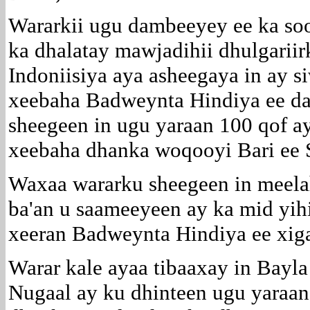
Wararkii ugu dambeeyey ee ka soo
ka dhalatay mawjadihii dhulgariir
Indoniisiya aya asheegaya in ay 
xeebaha Badweynta Hindiya ee d
sheegeen in ugu yaraan 100 qof ay
xeebaha dhanka woqooyi Bari ee 
Waxaa wararku sheegeen in meela
ba'an u saameeyeen ay ka mid yih
xeeran Badweynta Hindiya ee xig
Warar kale ayaa tibaaxay in Bayla
Nugaal ay ku dhinteen ugu yaraan