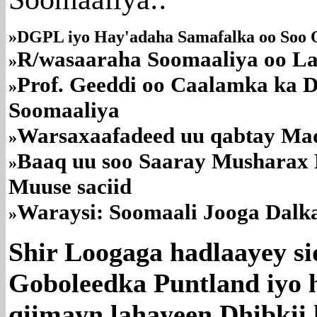
»DGPL iyo Hay'adaha Samafalka oo Soo Q
R/wasaaraha Soomaaliya oo La
»
Prof. Geeddi oo Caalamka ka D
»
Soomaaliya
Warsaxaafadeed uu qabtay Ma
»
Baaq uu soo Saaray Musharax
»
Muuse saciid
Waraysi: Soomaali Jooga Dalk
»
Shir Loogaga hadlaayey s
Goboleedka Puntland iyo 
qiimayn lahayeen Dhibkii