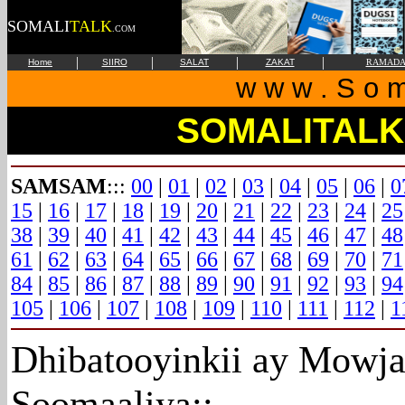
SOMALI
TALK
.COM
|
|
|
|
Home
SIIRO
SALAT
ZAKAT
RAMAD
w w w . S o m 
SOMALITALK
SAMSAM
:::
00
|
01
|
02
|
03
|
04
|
05
|
06
|
0
15
|
16
|
17
|
18
|
19
|
20
|
21
|
22
|
23
|
24
|
25
38
|
39
|
40
|
41
|
42
|
43
|
44
|
45
|
46
|
47
|
48
61
|
62
|
63
|
64
|
65
|
66
|
67
|
68
|
69
|
70
|
71
84
|
85
|
86
|
87
|
88
|
89
|
90
|
91
|
92
|
93
|
94
105
|
106
|
107
|
108
|
109
|
110
|
111
|
112
|
1
Dhibatooyinkii ay Mowja
Soomaaliya::