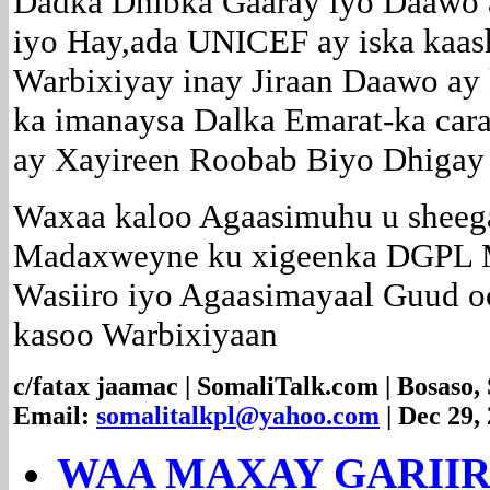
Dadka Dhibka Gaaray iyo Daawo 
iyo Hay,ada UNICEF ay iska kaas
Warbixiyay inay Jiraan Daawo ay 
ka imanaysa Dalka Emarat-ka car
ay Xayireen Roobab Biyo Dhigay
Waxaa kaloo Agaasimuhu u sheeg
Madaxweyne ku xigeenka DGPL M
Wasiiro iyo Agaasimayaal Guud oo
kasoo Warbixiyaan
c/fatax jaamac | SomaliTalk.com | Bosaso,
Email:
somalitalkpl@yahoo.com
| Dec 29,
WAA MAXAY GARII