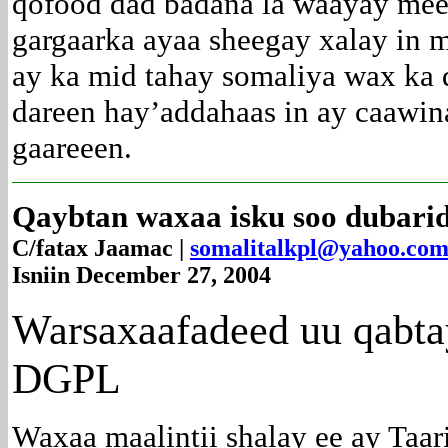
qofood dad badana la waayay me
gargaarka ayaa sheegay xalay in 
ay ka mid tahay somaliya wax ka
dareen hay’addahaas in ay caawin
gaareeen.
Qaybtan waxaa isku soo dubari
C/fatax Jaamac |
somalitalkpl@yahoo.co
Isniin December 27, 2004
Warsaxaafadeed
uu qabta
DGPL
Waxaa maalintii shalay ee ay Taa