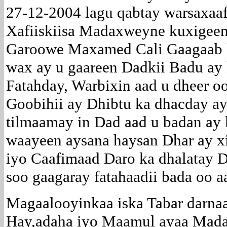
27-12-2004 lagu qabtay warsaxaa
Xafiiskiisa Madaxweyne kuxige
Garoowe Maxamed Cali Gaagaab k
wax ay u gaareen Dadkii Badu ay
Fatahday, Warbixin aad u dheer o
Goobihii ay Dhibtu ka dhacday ay
tilmaamay in Dad aad u badan ay
waayeen aysana haysan Dhar ay x
iyo Caafimaad Daro ka dhalatay 
soo gaagaray fatahaadii bada oo 
Magaalooyinkaa iska Tabar darnaa
Hay,adaha iyo Maamul ayaa Mada