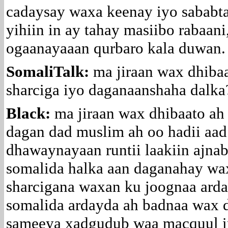
cadaysay waxa keenay iyo sababt
yihiin in ay tahay masiibo rabaan
ogaanayaaan qurbaro kala duwan.
SomaliTalk:
ma jiraan wax dhiba
sharciga iyo daganaanshaha dalka
Black:
ma jiraan wax dhibaato ah
dagan dad muslim ah oo hadii aad
dhawaynayaan runtii laakiin ajna
somalida halka aan daganahay wa
sharcigana waxan ku joognaa ar
somalida ardayda ah badnaa wax 
sameeya xadgudub waa macquul in