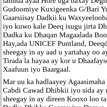
lamida ayaa Hore uga baxay Deg
Gudoomiye Kuxigeenka G/Bari Y
Gaarsiisay Dadkii ku Waxyeeloob
iyo kuwo kale Deeq isugu jirta D
Dadka ku Dhaqan Magaalada Boos
Hay,ada UNICEF Puntland, Deeqd
sheegay in ay aad u yartahay oo 
Tirada la hayaa ay kor u Dhaafa
Xaafuun iyo Baargaal.
Mar uu ka hadlaayey Agaasimaha
Cabdi Cawad Dhibkii iyo sida a
sheegay in ay direen Kooxo loo ta