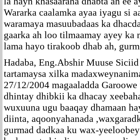
la hayn khasaaraha dhabta ah ee a
Wararka caalamka ayaa iyagu si a
waramaya masuubadaas ka dhacda
gaarka ah loo tilmaamay ayey ka 
lama hayo tirakoob dhab ah, gurm
Hadaba, Eng.Abshir Muuse Siciid 
tartamaysa xilka madaxweynanima
27/12/2004 magaaladda Garoowe u
dhintay dhibkii ka dhacay xeebah
wuxuuna ugu baaqay dhamaan hay
diinta, aqoonyahanada ,waxgarad
gurmad dadkaa ku wax-yeeloobey