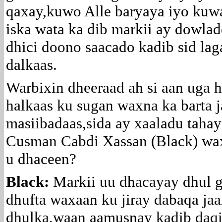
qaxay,kuwo Alle baryaya iyo kuw
iska wata ka dib markii ay dowlad
dhici doono saacado kadib sid lag
dalkaas.
Warbixin dheeraad ah si aan uga 
halkaas ku sugan waxna ka barta 
masiibadaas,sida ay xaaladu taha
Cusman Cabdi Xassan (Black) wax
u dhaceen?
Black:
Markii uu dhacayay dhul ga
dhufta waxaan ku jiray dabaqa ja
dhulka,waan aamusnay kadib daqi