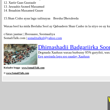
12. Xariir Gaas Guutaale
13. Jawaahir Axmed Maxamud
14. Ibraahim Maxamed Guure
15.Shan Cisho ayaa lagu xalinayaa Beesha Dhexdeeda
Waxaa beel ka mida Beelaha Sool ay Qabsadeen Shan Casho in la siiyo oo ay k
c/fatax jaamac | Boosaaso, Soomaaliya
SomaliTalk.com |
somalitalkpl@yahoo.com
Dhimashadii
Badgariirka Soo
Degmada Xaafuun waxaa burburay 95% guryihii, waxan
Eeg sawirada laga soo qaaday Xaafuun
Kulaabo bogga
www.SomaliTalk.com
©
www.Somali
Talk.com