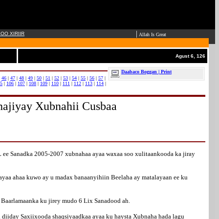
|
OO XIRIIR
Allah Is Great
Agust 6, 126
Daabaco Boggan | Print
|
46
|
47
|
48
|
49
|
50
|
51
|
52
|
53
|
54
|
55
|
56
|
57
|
5
|
106
|
107
|
108
|
109
|
110
|
111
|
112
|
113
|
114
|
hajiyay Xubnahii Cusbaa
ee Sanadka 2005-2007 xubnahaa ayaa waxaa soo xulitaankooda ka jiray
 ayaa ahaa kuwo ay u madax banaanyihiin Beelaha ay matalayaan ee ku
Baarlamaanka ku jirey mudo 6 Lix Sanadood ah.
a diiday Saxiixooda shaqsiyaadkaa ayaa ku haysta Xubnaha hada lagu