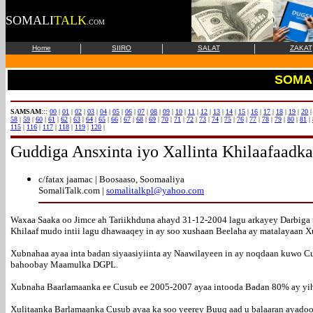
SOMALI
TALK
.COM
|
|
|
Home
SIIRO
SALAT
ZAKAT
SOMA
SAMSAM
:::
00
|
01
|
02
|
03
|
04
|
05
|
06
|
07
|
08
|
09
|
10
|
11
|
12
|
13
|
14
|
15
|
16
|
17
|
18
|
19
|
20
58
|
59
|
60
|
61
|
62
|
63
|
64
|
65
|
66
|
67
|
68
|
69
|
70
|
71
|
72
|
73
|
74
|
75
|
76
|
77
|
78
|
79
|
80
|
81
|
115
|
116
|
117
|
118
|
119
|
120
|
Guddiga Ansxinta iyo Xallinta Khilaafaad
c/fatax jaamac | Boosaaso, Soomaaliya
SomaliTalk.com |
somalitalkpl@yahoo.com
Waxaa Saaka oo Jimce ah Tariikhduna ahayd 31-12-2004 lagu arkayey Darbig
Khilaaf mudo intii lagu dhawaaqey in ay soo xushaan Beelaha ay matalayaan
Xubnahaa ayaa inta badan siyaasiyiinta ay Naawilayeen in ay noqdaan kuwo C
bahoobay Maamulka DGPL.
Xubnaha Baarlamaanka ee Cusub ee 2005-2007 ayaa intooda Badan 80% ay yih
Xulitaanka Barlamaanka Cusub ayaa ka soo yeerey Buuq aad u balaaran ayadoo