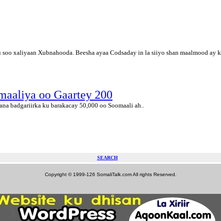
u soo xaliyaan Xubnahooda. Beesha ayaa Codsaday in la siiyo shan maalmood ay k
maaliya oo Gaartey 200
a badgariirka ku barakacay 50,000 oo Soomaali ah..
SEARCH
Copyright © 1999-126 SomaliTalk.com All rights Reserved.