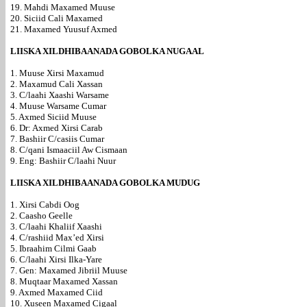
19. Mahdi Maxamed Muuse
20. Siciid Cali Maxamed
21. Maxamed Yuusuf Axmed
LIISKA XILDHIBAANADA GOBOLKA NUGAAL
1. Muuse Xirsi Maxamud
2. Maxamud Cali Xassan
3. C/laahi Xaashi Warsame
4. Muuse Warsame Cumar
5. Axmed Siciid Muuse
6. Dr: Axmed Xirsi Carab
7. Bashiir C/casiis Cumar
8. C/qani Ismaaciil Aw Cismaan
9. Eng: Bashiir C/laahi Nuur
LIISKA XILDHIBAANADA GOBOLKA MUDUG
1. Xirsi Cabdi Oog
2. Caasho Geelle
3. C/laahi Khaliif Xaashi
4. C/rashiid Max’ed Xirsi
5. Ibraahim Cilmi Gaab
6. C/laahi Xirsi Ilka-Yare
7. Gen: Maxamed Jibriil Muuse
8. Muqtaar Maxamed Xassan
9. Axmed Maxamed Ciid
10. Xuseen Maxamed Cigaal