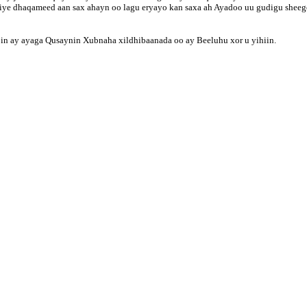
 dhaqameed aan sax ahayn oo lagu eryayo kan saxa ah Ayadoo uu gudigu sheegeen 
in ay ayaga Qusaynin Xubnaha xildhibaanada oo ay Beeluhu xor u yihiin.