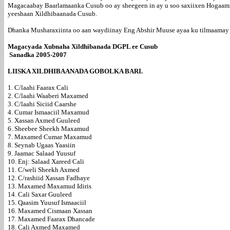
Magacaabay Baarlamaanka Cusub oo ay sheegeen in ay u soo saxiixen Hogaamiye
yeeshaan Xildhibaanada Cusub.
Dhanka Musharaxiinta oo aan waydiinay Eng Abshir Muuse ayaa ku tilmaamay 
Magacyada Xubnaha Xildhibanada DGPL ee Cusub
Sanadka 2005-2007
LIISKA XILDHIBAANADA GOBOLKA BARI.
1. C/laahi Faarax Cali
2. C/laahi Waaberi Maxamed
3. C/laahi Siciid Caarshe
4. Cumar Ismaaciil Maxamud
5. Xassan Axmed Guuleed
6. Sheebee Sheekh Maxamud
7. Maxamed Cumar Maxamud
8. Seynab Ugaas Yaasiin
9. Jaamac Salaad Yuusuf
10. Enj: Salaad Xareed Cali
11. C/weli Sheekh Axmed
12. C/rashiid Xassan Fadhaye
13. Maxamed Maxamud Idiris
14. Cali Saxar Guuleed
15. Qaasim Yuusuf Ismaaciil
16. Maxamed Cismaan Xassan
17. Maxamed Faarax Dhancade
18. Cali Axmed Maxamed