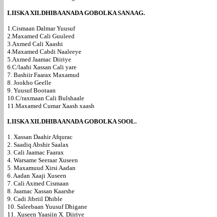
LIISKA XILDHIBAANADA GOBOLKA SANAAG.
1.Cismaan Dalmar Yuusuf
2.Maxamed Cali Guuleed
3.Axmed Cali Xaashi
4.Maxamed Cabdi Naaleeye
5.Axmed Jaamac Diiriye
6.C/laahi Xassan Cali yare
7. Bashiir Faarax Maxamud
8. Jookho Geelle
9. Yuusuf Bootaan
10.C/raxmaan Cali Bulshaale
11.Maxamed Cumar Xaash xaash
LIISKA XILDHIBAANADA GOBOLKA SOOL.
1. Xassan Daahir Afqurac
2. Saadiq Abshir Saalax
3. Cali Jaamac Faarax
4. Warsame Seeraar Xuseen
5. Maxamuud Xirsi Aadan
6. Aadan Xaaji Xuseen
7. Cali Axmed Cismaan
8. Jaamac Xassan Kaarshe
9. Cadi Jibriil Dhible
10. Saleebaan Yuusuf Dhigane
11. Xuseen Yaasiin X. Diiriye