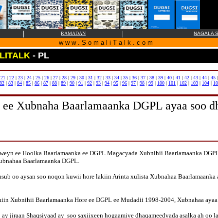
|
|
RAMADAN
NAGALA S
w w w . S o m a l i T a l k . c o m
LITALK
- PL
|
21
|
22
|
23
|
24
|
25
|
26
|
27
|
28
|
29
|
30
|
31
|
32
|
33
|
34
|
35
|
36
|
37
|
38
|
39
|
40
|
41
|
42
|
43
|
44
|
45
82
|
83
|
84
|
85
|
86
|
87
|
88
|
89
|
90
|
91
|
92
|
93
|
94
|
95
|
96
|
97
|
98
|
99
|
100
|
101
|
102
|
103
|
104
|
10
ka ee Xubnaha Baarlamaanka DGPL ayaa soo d
a weyn ee Hoolka Baarlamaanka ee DGPL Magacyada Xubnihii Baarlamaanka DGPL 
 Xubnahaa Baarlamaanka DGPL.
usub oo aysan soo noqon kuwii hore lakiin Arinta xulista Xubnahaa Baarlamaanka
iin Xubnihii Baarlamaanka Hore ee DGPL ee Mudadii 1998-2004, Xubnahaa ayaa 
 ay jiraan Shaqsiyaad ay soo saxiixeen hogaamiye dhaqameedyada asalka ah oo l