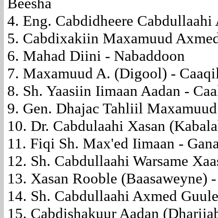
Beesha
4. Eng. Cabdidheere Cabdullaah
5. Cabdixakiin Maxamuud Axmed
6. Mahad Diini - Nabaddoon
7. Maxamuud A. (Digool) - Caaq
8. Sh. Yaasiin Iimaan Aadan - Ca
9. Gen. Dhajac Tahliil Maxamuu
10. Dr. Cabdulaahi Xasan (Kabal
11. Fiqi Sh. Max'ed Iimaan - Gan
12. Sh. Cabdullaahi Warsame Xa
13. Xasan Rooble (Baasaweyne) 
14. Sh. Cabdullaahi Axmed Guule
15. Cabdishakuur Aadan (Dharijab