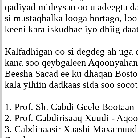
qadiyad mideysan oo u adeegta d
si mustaqbalka looga hortago, lo
keeni kara iskudhac iyo dhiig daat
Kalfadhigan oo si degdeg ah uga
kana soo qeybgaleen Aqoonyahan
Beesha Sacad ee ku dhaqan Bosto
kala yihiin dadkaas sida soo socot
1. Prof. Sh. Cabdi Geele Bootaan
2. Prof. Cabdirisaaq Xuudi - Aqo
3. Cabdinaasir Xaashi Maxamuud