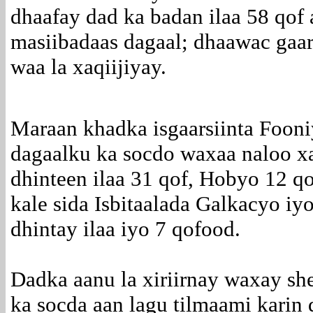
dhaafay dad ka badan ilaa 58 qof
masiibadaas dagaal; dhaawac gaar
waa la xaqiijiyay.
Maraan khadka isgaarsiinta Fooni
dagaalku ka socdo waxaa naloo xa
dhinteen ilaa 31 qof, Hobyo 12 qo
kale sida Isbitaalada Galkacyo i
dhintay ilaa iyo 7 qofood.
Dadka aanu la xiriirnay waxay sh
ka socda aan lagu tilmaami karin d