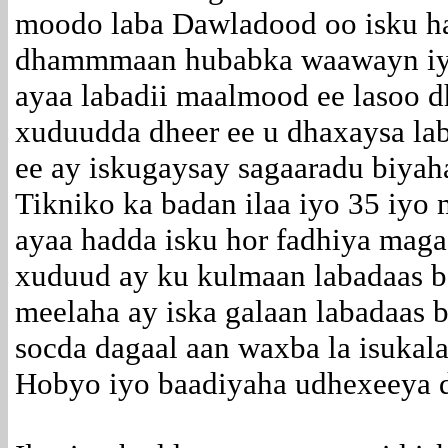
moodo laba Dawladood oo isku h
dhammmaan hubabka waawayn iyo
ayaa labadii maalmood ee lasoo 
xuduudda dheer ee u dhaxaysa la
ee ay iskugaysay sagaaradu biyah
Tikniko ka badan ilaa iyo 35 iyo
ayaa hadda isku hor fadhiya maga
xuduud ay ku kulmaan labadaas b
meelaha ay iska galaan labadaas 
socda dagaal aan waxba la isukala
Hobyo iyo baadiyaha udhexeeya 