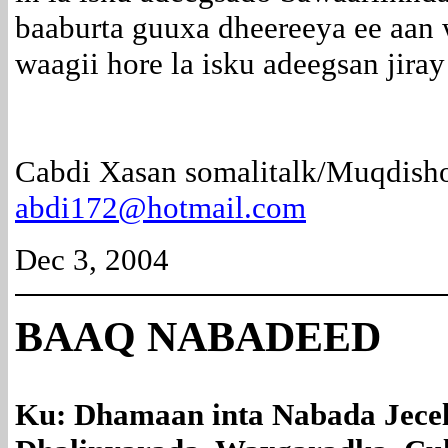
baaburta guuxa dheereeya ee aan 
waagii hore la isku adeegsan jiray
Cabdi Xasan somalitalk/Muqdish
abdi172@hotmail.com
Dec 3, 2004
BAAQ
NABADEED
Ku: Dhamaan inta Nabada Jece