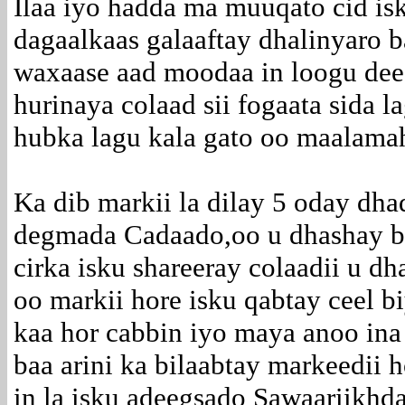
Ilaa iyo hadda ma muuqato cid isk
dagaalkaas galaaftay dhalinyaro 
waxaase aad moodaa in loogu dee
hurinaya colaad sii fogaata sida 
hubka lagu kala gato oo maalama
Ka dib markii la dilay 5 oday dh
degmada Cadaado,oo u dhashay b
cirka isku shareeray colaadii u d
oo markii hore isku qabtay ceel
kaa hor cabbin iyo maya anoo ina 
baa arini ka bilaabtay markeedii 
in la isku adeegsado Sawaariikhda