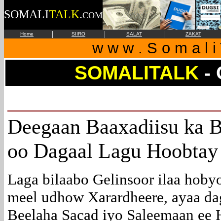
SOMALI
TALK
.
COM
|
|
|
Home
SIIRO
SALAT
ZAKAT
w w w . S o m a l i 
SOMALITALK
-
Deegaan Baaxadiisu ka 
oo Dagaal Lagu Hoobtay
Laga bilaabo Gelinsoor ilaa hoby
meel udhow Xarardheere, ayaa da
Beelaha Sacad iyo Saleemaan ee H/