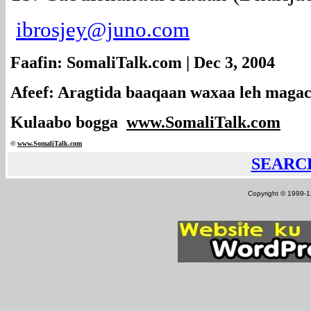
ibrosjey@juno.com
Faafin: SomaliTalk.com | Dec 3, 2004
Afeef: Aragtida baaqaan waxaa leh magac
Kulaabo bogga
www.SomaliTalk.com
©
www.Somali
Talk.com
SEARC
Copyright © 1999-12