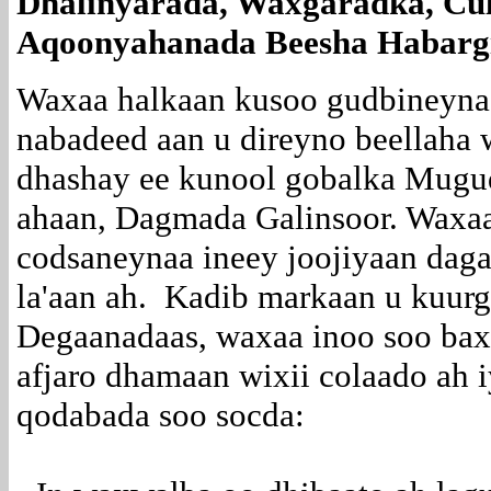
Dhalinyarada, Waxgaradka, Cu
Aqoonyahanada Beesha Habargi
Waxaa halkaan kusoo gudbineyna
nabadeed aan u direyno beellaha
dhashay ee kunool gobalka Mugud
ahaan, Dagmada Galinsoor. Waxa
codsaneynaa ineey joojiyaan daga
la'aan ah. Kadib markaan u kuurg
Degaanadaas, waxaa inoo soo baxd
afjaro dhamaan wixii colaado ah i
qodabada soo socda: