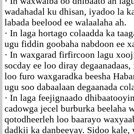
· In waxwalba oo dhibaato ah lagu
wadahadal ku dhisan, iyadoo la 
labada beelood ee walaalaha ah.
· In laga hortago colaadda ka taa
ugu fiddin goobaha nabdoon ee xas
· In waxgarad firfircoon lagu xoo
socday ee loo diray degaanadaas,
loo furo waxgaradka beesha Habarg
ugu soo dabaalaan degaanada col
· In laga feejignaado dhibaatooy
cadowga jecel burburka beelaha 
qotodheerleh loo baarayo waxyaab
dadkii ka danbeeyay. Sidoo kale,