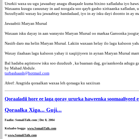
Ururkii waxa uu ugu jawaabay anagu dhaqaale kuma bixino xafladaha iyo ha
Waxaanu kuugu casuunay in aad noogala soo qayb gasho xiritaanka xafladan, un
Suxufiyadii waxay ku jawaabtay handadaad, iyo in ay isku dayi doonto in ay mag
Jawaabtii Maryan Mursal
Waxaan isku dayay in aan waraysto Maryan Mursal oo markaa Garoonka joogtay.
Nasiib daro ma helin Maryan Mursal. Lakiin waxaan helay ilo lagu kalsoon ya
Waxay ilaahaas lagu kalsoon yahay ii xaqiijiyeen in aynan Maryan Mursal mar
Bal hadaba aqristoow isku soo duuduub , ka baaraan dag, go/aankeeda adugu ga
by Mahad Abdule.
turbashaash@hotmail.com
Afeef: Aragtida qoraalkan waxaa leh qoraaga ku saxiixan
Qoraaladii hore ee laga qoray ururka haweenka soomaaliyeed 
Qoraalka Xiga... Guji...
Faafin: SomaliTalk.com | Dec 8, 2004
Kulaabo bogga
www.SomaliTalk.com
©
www.Somali
Talk.com