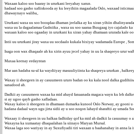
Waxaan kaloo soo baaray in ururkani leeyahay xarun.
hadaad soo gasho xafiiskooda ay ku leeyihiin magaalada Oslo, waxaad isticmaali
dhawaynayo waliba,.
Ururkani waxa uu soo booqdaa dhaman jeelalka ay ku xiran yihiin dhalinyarad
waxa uu la dagaalamaa Gudniika , waxa uu soo saaraa Buugaag iyo cajalado ka
waxaan kaloo soo ogaaday in ururkani ku xiran yahay dhamaan ururada kale oo 
Intii uu ururkani jiray waxa uu socdaalo kukala bixiyay wadamada Europe , Som
Isaga oon wax dhaqaale ah ku xirin ayuu jecel yahay in uu la shaqeeyo urur wa
Maxaa keenay eedayntan
Mar aan hadaba su-al ka waydiiyay masuuliyiinta ka shaqeeya ururkan , halkeey
Waxay ii sheegeen in ay casuumeen ururo badan oo ku kala nool dalka gudihii
sanadood ah.
Dadkii ay casuumeen waxaa ka mid ahayd fanaanada magaca wayn ku leh dalkeen
si ay ugoo qayb gasho xafladaas.
Waxay kaloo ii sheegeen in dhamaan dumarka kunool Oslo Norway, ay gooni u 
hadana dadaal wayn ugu jirta sidii ay u soo noqon lahayd sharaftii ay umada S
Waxaay ii sheegeen in uu halkaa fadhiday qof ka mid ah dadkii la casuumay o 
Waxayna ka xumaatay dhaqaalahan la siinayo Maryan Mursal.
Waxaa laga soo wariyay in ay Suxufiyadii tiri waxaan u baahanahay in anna la i