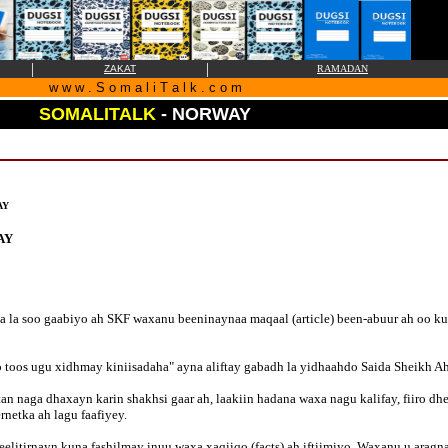
|
|
ZAKAT
RAMADAN
w w w . S o m a l i T a l k . c o m
SOMALITALK
- NORWAY
AY
AY
a soo gaabiyo ah SKF waxanu beeninaynaa maqaal (article) been-abuur ah oo ku l
oos ugu xidhmay kiniisadaha" ayna aliftay gabadh la yidhaahdo Saida Sheikh Ahm
n naga dhaxayn karin shakhsi gaar ah, laakiin hadana waxa nagu kalifay, fiiro d
rnetka ah lagu faafiyey.
elitirnayn kuna fashilmay inuu waxa xaqiiqo (facts) ah iftiimiyo. Waxanu u aragn