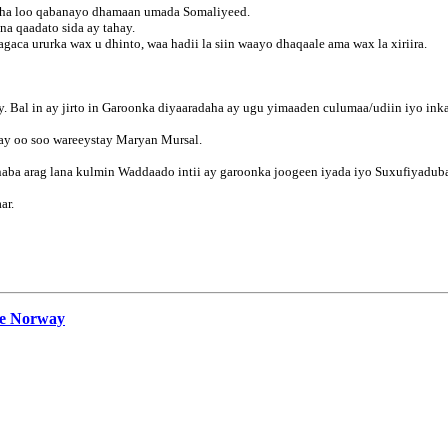
wsha loo qabanayo dhamaan umada Somaliyeed.
a qaadato sida ay tahay.
aca ururka wax u dhinto, waa hadii la siin waayo dhaqaale ama wax la xiriira.
 Bal in ay jirto in Garoonka diyaaradaha ay ugu yimaaden culumaa/udiin iyo inka
hay oo soo wareeystay Maryan Mursal.
naba arag lana kulmin Waddaado intii ay garoonka joogeen iyada iyo Suxufiyadub
ar.
ee Norway