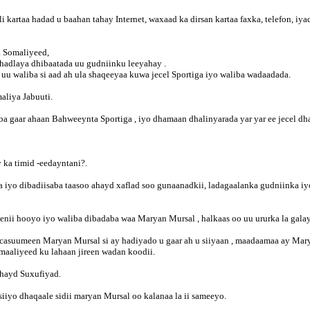
 kartaa hadad u baahan tahay Internet, waxaad ka dirsan kartaa faxka, telefon, i
a Somaliyeed,
 hadlaya dhibaatada uu gudniinku leeyahay .
uu waliba si aad ah ula shaqeeyaa kuwa jecel Sportiga iyo waliba wadaadada.
aliya Jabuuti.
lba gaar ahaan Bahweeynta Sportiga , iyo dhamaan dhalinyarada yar yar ee jecel d
 ka timid -eedayntani?.
sa iyo dibadiisaba taasoo ahayd xaflad soo gunaanadkii, ladagaalanka gudniinka 
ii hooyo iyo waliba dibadaba waa Maryan Mursal , halkaas oo uu ururka la galay
casuumeen Maryan Mursal si ay hadiyado u gaar ah u siiyaan , maadaamaa ay Mary
omaaliyeed ku lahaan jireen wadan koodii.
ahayd Suxufiyad.
siiyo dhaqaale sidii maryan Mursal oo kalanaa la ii sameeyo.