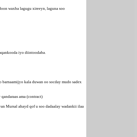
yadoon waxba lagugu xireeyn, laguna soo
haqankooda iyo diintoodaba.
iyo barnaamijyo kala duwan oo socday mudo sadex
 qandaraas ama (contract)
an Mursal ahayd qof u soo dadaalay wadankii ilaa