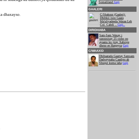
Somaliland
Guji
GAALERI
ka dhaxayso.
C/Shakuur (Gaaleri):
Dhibkii isoo Gaara
Ma'uliyadeeda Waxaa Leh
Col. Cabdi ..
Guji..
DIRIDHABA
Sam-Sam Waxay i
xasuusisay 25 cisho oo
ayaanu ku jiray Xabsiga
dhexe ee Hargeysa
Guji
C/WAAXID
Dhibaatada Gaartay Samsam
Dadweynaha Caadiga ah
Shuqul kuma laha
Guji
.