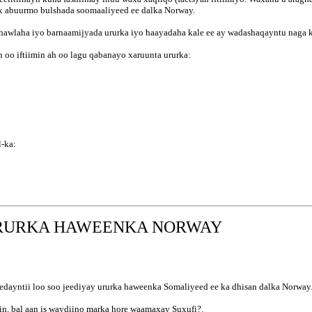
x abuurmo bulshada soomaaliyeed ee dalka Norway.
 hawlaha iyo barnaamijyada ururka iyo haayadaha kale ee ay wadashaqayntu naga 
o iftiimin ah oo lagu qabanayo xaruunta ururka:
l-ka:
URURKA HAWEENKA NORWAY
edayntii loo soo jeediyay ururka haweenka Somaliyeed ee ka dhisan dalka Norway
in, bal aan is waydiino marka hore waamaxay Suxufi?.