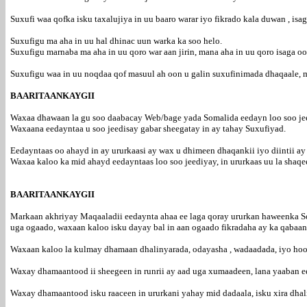
Suxufi waa qofka isku taxalujiya in uu baaro warar iyo fikrado kala duwan , isa
Suxufigu ma aha in uu hal dhinac uun warka ka soo helo.
Suxufigu marnaba ma aha in uu qoro war aan jirin, mana aha in uu qoro isaga o
Suxufigu waa in uu noqdaa qof masuul ah oon u galin suxufinimada dhaqaale, mi
BAARITAANKAYGII
Waxaa dhawaan la gu soo daabacay Web/bage yada Somalida eedayn loo soo je
Waxaana eedayntaa u soo jeedisay gabar sheegatay in ay tahay Suxufiyad.
Eedayntaas oo ahayd in ay ururkaasi ay wax u dhimeen dhaqankii iyo diintii a
Waxaa kaloo ka mid ahayd eedayntaas loo soo jeediyay, in ururkaas uu la shaqe
BAARITAANKAYGII
Markaan akhriyay Maqaaladii eedaynta ahaa ee laga qoray ururkan haweenka So
uga ogaado, waxaan kaloo isku dayay bal in aan ogaado fikradaha ay ka qaba
Waxaan kaloo la kulmay dhamaan dhalinyarada, odayasha , wadaadada, iyo hooy
Waxay dhamaantood ii sheegeen in runrii ay aad uga xumaadeen, lana yaaban e
Waxay dhamaantood isku raaceen in ururkani yahay mid dadaala, isku xira dhal