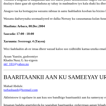
duulayo dano gaar ah ujeedaduna ay tahay in madmadow iyo kala shaki ku dhe
Anagoo taa ka hortagayna waxanu rabnaa in aanu faahfaahin kooban ka bixino
Waxanu dadweynaha soomaaliyeed ee dalka Norway ku casuumanaa kulan furan o
Maalinta: Arbaco, 08.Dec.2004
Saacada: 17:00 - 18:00
Xaruunta: Sverresgt. 4 (Tøyen)
Wixi faahfaahin ah ee intaa dheer waxad kaloo soo xidhiidhi kartaa ururka emai
Ayaan Yaasiin, gudoomiye
Khadra Nuur, G. ku-xigeen
skf_161@yahoo.no
BAARITAANKII AAN KU SAMEEYAY 
Mahad Abdule.
turbashaash@hotmail.com
Akhristoow ii ogolaaw in aan kuu soo bandhigo baaritaankii aan ku sameeyay e
Intaanan hadaba aragtidayda ku waajahan baaritaanka- eedayntaas aanan bilaab