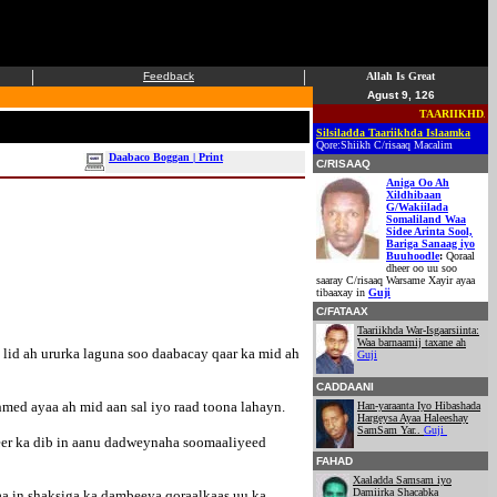
|
|
Feedback
Allah Is Great
Agust 9, 126
TAARIIKHDA ISLAA
Silsiladda Taariikhda Islaamka
Qore:Shiikh C/risaaq Macalim
Daabaco Boggan | Print
C/RISAAQ
Aniga Oo Ah
Xildhibaan
G/Wakiilada
Somaliland Waa
Sidee Arinta Sool,
Bariga Sanaag iyo
Buuhoodle
:
Qoraal
dheer oo uu soo
saaray C/risaaq Warsame Xayir ayaa
tibaaxay in
Guji
C/FATAAX
Taariikhda War-Isgaarsiinta:
Waa barnaamij taxane ah
id ah ururka laguna soo daabacay qaar ka mid ah
Guji
CADDAANI
ed ayaa ah mid aan sal iyo raad toona lahayn.
Han-yaraanta Iyo Hibashada
Hargeysa Ayaa Haleeshay
SamSam Yar..
Guji
heer ka dib in aanu dadweynaha soomaaliyeed
FAHAD
Xaaladda Samsam iyo
Damiirka Shacabka
aa in shaksiga ka dambeeya qoraalkaas uu ka