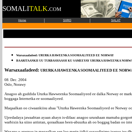
SOMALI
TALK
.
COM
|
|
Home
SIIRO
SALAT
Warsaxaafadeed:
URURKA HAWEENKA SOOMAALIYEED EE NORWAY
BAARITAANKII UU TURBASHAASH KU SAMEEYAY URURKA HAWEENKA NORW
Warsaxaafadeed:
URURKA HAWEENKA SOOMAALIYEED EE NORW
08. Dec. 2004
Oslo, Norawy
Anagoo ah guddida Ururka Hawweenka Soomaaliyeed ee dalka Norway ee marka l
boggaga Internetka ee soomaaliyeed.
Maqaalkan oo ciwaankiisu ahaa "Ururka Haweenka Soomaaliyeed ee Norway oo t
Ujeedadaya jawaabtan ayaan ahayn is-difaac anagoo ururahaan marnaba gorgorta
warbixin ka siino arrintan, qoraalkaas been-abuurka ah oo boggag badan oo inte
Waxanu u aragnaa in maqaalkan aan loo marin jidkii suxuufinimo isagoo isu dhe