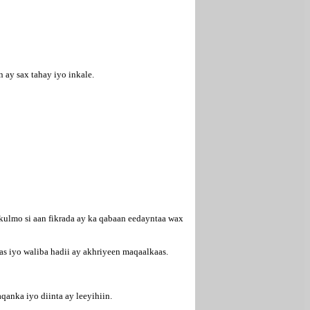
 ay sax tahay iyo inkale.
kulmo si aan fikrada ay ka qabaan eedayntaa wax
s iyo waliba hadii ay akhriyeen maqaalkaas.
anka iyo diinta ay leeyihiin.