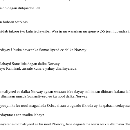
ga oo dagan dulqaadna leh.
on hubsan warkaas.
dab takoor iyo kala jeclaysiba. Waa in uu wararkan uu qorayo 2-5 jeer hubsadaa in
ediyay Ururka haweenka Somaaliyeed ee dalka Norway.
y lahayd Somalida dagan dalka Norway.
eyo Kaniisad, tusaale xuna u yahay dhalinyarada.
maliyeed ee dalka Norway ayaan waxaan isku dayay bal in aan dhinaca kalana la 
an dhamaan umada Somaaliyeed ee ku nool dalka Norway.
ooyinka ku nool magaalada Oslo., si aan u ogaado fikrada ay ka qabaan eedayntaa
edayntaas aan raadka lahayn.
inyarada- Somaliyeed ee ku nool Norway, lana dagaalama wixii wax u dhimaya dhaq