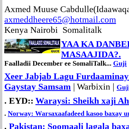
Axmed Muuse Cabdulle(Idaawaqa
axmeddheere65@hotmail.com
Kenya Nairobi Somalitalk
YAA KA DANBE
MASAAJIDA?.
Faalladii December ee SomaliTalk...
Guji
Xeer Jabjab Lagu Furdaaminay
Gaystay Samsam
| Warbixin |
Guj
. EYD::
Waraysi: Sheikh xaji A
.
Norway: Warsaxaafadeed kasoo baxay 
.
Pakistan: Soomaali lagala bax