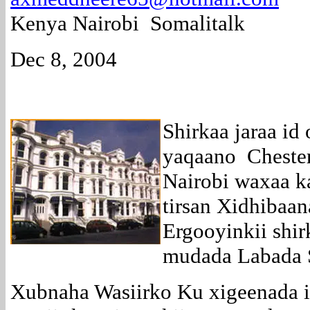
Kenya Nairobi Somalitalk
Dec 8, 2004
Shirkaa jaraa id
yaqaano Cheste
Nairobi waxaa k
tirsan Xidhibaa
Ergooyinkii shi
mudada Labada 
Xubnaha Wasiirko Ku xigeenada i