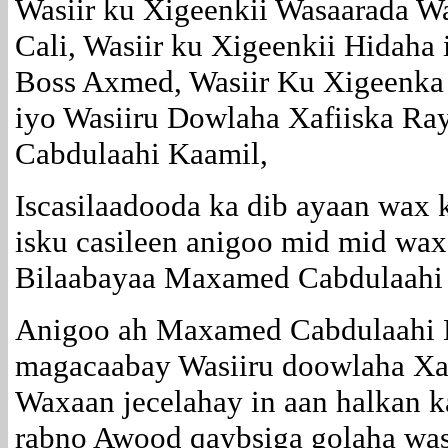
Wasiir ku Xigeenkii Wasaarada Wa
Cali, Wasiir ku Xigeenkii Hidaha 
Boss Axmed, Wasiir Ku Xigeenka 
iyo Wasiiru Dowlaha Xafiiska R
Cabdulaahi Kaamil,
Iscasilaadooda ka dib ayaan wax 
isku casileen anigoo mid mid wa
Bilaabayaa Maxamed Cabdulaahi
Anigoo ah Maxamed Cabdulaahi K
magacaabay Wasiiru doowlaha Xaf
Waxaan jecelahay in aan halkan k
rabno Awood qaybsiga golaha was