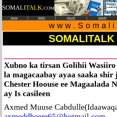
SOMALI
TALK
.
COM
|
|
|
Home
SIIRO
SALAT
ZAKAT
w w w . S o m a l i 
SOMALITALK
Xubno ka tirsan Golihii Wasiir
la magacaabay ayaa saaka shir 
Chester Hoouse ee Magaalada N
ay Is casileen
Axmed Muuse Cabdulle(Idaawaqa
axmeddheere65@hotmail.com