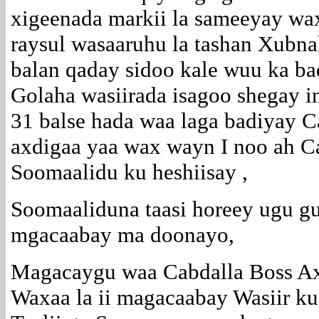
xigeenada markii la sameeyay wa
raysul wasaaruhu la tashan Xubn
balan qaday sidoo kale wuu ka ba
Golaha wasiirada isagoo shegay 
31 balse hada waa laga badiyay C
axdigaa yaa wax wayn I noo ah C
Soomaalidu ku heshiisay ,
Soomaaliduna taasi horeey ugu gub
mgacaabay ma doonayo,
Magacaygu waa Cabdalla Boss Ax
Waxaa la ii magacaabay Wasiir ku