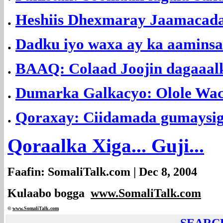
.
Heshiis Dhexmaray Jaamacad
.
Dadku iyo waxa ay ka aaminsa
.
BAAQ: Colaad Joojin dagaaal
.
Dumarka Galkacyo: Olole Wacyi
.
Qoraxay: C
iidamada gumaysig
Qoraalka Xiga... Guji...
Faafin: SomaliTalk.com | Dec 8, 2004
Kulaabo bogga
www.SomaliTalk.com
©
www.Somali
Talk.com