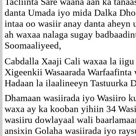
Tacliinta Sare waana aan ka tana
danta Umada iyo mida Dalka Dho
intaa oo wasiir anay danta ahey
ah waxaa nalaga sugay badbaadin
Soomaaliyeed,
Cabdalla Xaaji Cali waxaa la iig
Xigeenkii Wasaarada Warfaafinta 
Hadaan la ilaalineeyn Tastuurka 
Dhamaan wasiirada iyo Wasiiro k
waxa ay ka kooban yihiin 34 Wasi
wasiiru dowlayaal wali baarlama
ansixin Golaha wasiirada iyo ray