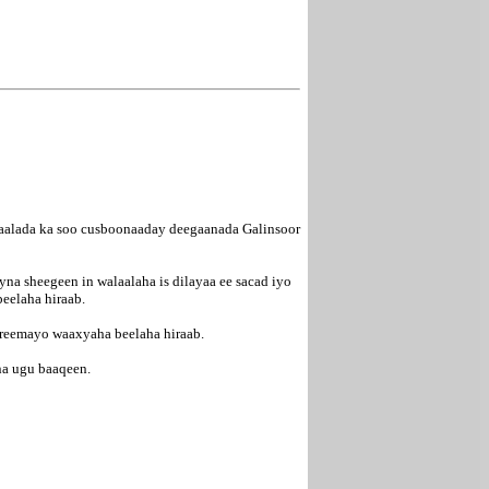
dagaalada ka soo cusboonaaday deegaanada Galinsoor
a sheegeen in walaalaha is dilayaa ee sacad iyo
eelaha hiraab.
areemayo waaxyaha beelaha hiraab.
yna ugu baaqeen.