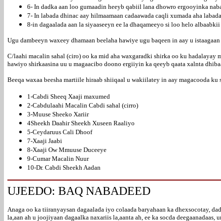
6- In dadka aan loo gumaadin heeyb qabiil lana dhowro ergooyinka nab
7- In labada dhinac aay hilmaamaan cadaawada caqli xumada aha labada 
8-in dagaalada aan la siyaaseeyn ee la dhaqameeyo si loo helo albaabki
Ugu dambeeyn waxeey dhamaan beelaha hawiye ugu baqeen in aay u istaagaan s
C/laahi macalin sahal (ciro) oo ka mid aha waxgaradki shirka oo ku hadalayay
hawiyo shirkaasina uu u magaacibo doono ergiiyin ka qeeyb qaata xalnta dhib
Beeqa waxaa beesha martiile hiraab shiiqaal u wakiilatey in aay magacooda ku 
1-Cabdi Sheeq Xaaji maxumed
2-Cabdulaahi Macalin Cabdi sahal (cirro)
3-Muuse Sheeko Xariir
4Sheekh Daahir Sheekh Xuseen Raaliyo
5-Ceydaruus Cali Dhoof
7-Xaaji Jaabi
8-Xaaji Ow Mmuuse Duceeye
9-Cumar Macalin Nuur
10-Dr. Cabdi Sheekh Aadan
UJEEDO: BAQ NABADEED
Anaga oo ka tiiranyaysan dagaalada iyo colaada baryahaan ka dhexsocotay, da
la,aan ah u joojiyaan dagaalka naxariis la,aanta ah, ee ka socda deegaanadaa