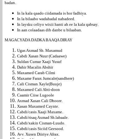
badan.
In la kala qaado ciidamada is hor fadhiya.
In la bilaabo wadahadal nabadeed.
In laysku celiyo wixii hanti ah ee la kala qabsay.
In aan colaadaas dib danbe u bilaaban.
MAGACYADA DADKA BAAQA DIRAY
Ugas Axmad Sh. Maxamud
Cabdi Xasan Nuur (Cadaawe)
Suldan Cumar Xaaji Yusuf
Dahir Macalin Abshir
Maxamed Carab Cilmi
Maxame Farax Jumcale(sandhere)
Cali Cisman Xayle(Buuje)
Maxamed Cali Abti-doon
Caamir Ciise Lugoole
Axmad Xasan Cali Dhoore.
Xasan Maxamed Caynte.
Cabdi/casis Xaaji Maxame.
Cabdi/risaq Axmad Sh.labaale.
Cabdi/xakin Cisman-Luudo.
Cabdi/casis Siciid Geesood.
Avv. Xusen Diiriye Afrax.