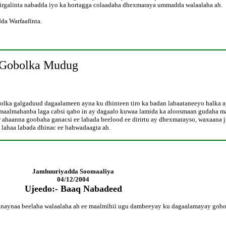
rgalinta nabadda iyo ka hortagga colaadaha dhexmaraya ummadda walaalaha ah.
da Warfaafinta.
 Gobolka Mudug
ka galgaduud dagaalameen ayna ku dhinteen tiro ka badan labaataneeyo halka ay 
o maalmahanba laga cabsi qabo in ay dagaalo kuwaa lamida ka aloosmaan gudaha ma
 ahaanna goobaha ganacsi ee labada beelood ee dirirtu ay dhexmarayso, waxaana 
lahaa labada dhinac ee bahwadaagta ah.
Jamhuuriyadda Soomaaliya
04/12/2004
Ujeedo:- Baaq Nabadeed
naynaa beelaha walaalaha ah ee maalmihii ugu dambeeyay ku dagaalamayay gobo