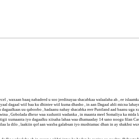
el , waxaan baaq nabadeed u soo jeedinayaa shacabkaa walaalaha ah , ee islaamka
ayaal dagaal wiil baa ku dhintee wiil kuma dhasho , in aan Dagaal ahli micna laha
in dagaalkaas uu qaboobo , hadaanu nahay shacabka reer Puntland aad baanu uga x
laawina , Gobolada dhexe waa xuduntii wadanka , in maanta meel Somaliya ka mida 
tigii xumaanta iyo dagaalku xiisaha lahaa waa dhamaaday 14 sano noogu filan Cash
 dilaa la dilo , laakiin qof aan waxba galabsan iyo mushtamac dhan in ay shakhsi w