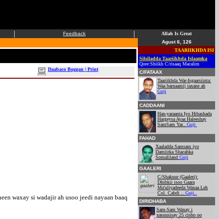
|
|
Feedback
Allah Is Great
Agust 6, 126
TAARIIKHDA ISLAAMKA
Silsiladda Taariikhda Islaamka
Qore:Shiikh C/risaaq Macalim
Daabaco Boggan | Print
C/FATAAX
Taariikhda War-Isgaarsiinta:
Waa barnaamij taxane ah
Guji
CADDAANI
Han-yaraanta Iyo Hibashada
Hargeysa Ayaa Haleeshay
SamSam Yar..
Guji
FAHAD
Xaaladda Samsam iyo
Damiirka Shacabka
Somaliland
Guji
GAALERI
C/Shakuur (Gaaleri):
Dhibkii isoo Gaara
Ma'uliyadeeda Waxaa Leh
Col. Cabdi ..
Guji..
een waxay si wadajir ah usoo jeedi nayaan baaq
DIRIDHABA
Sam-Sam Waxay i
xasuusisay 25 cisho oo