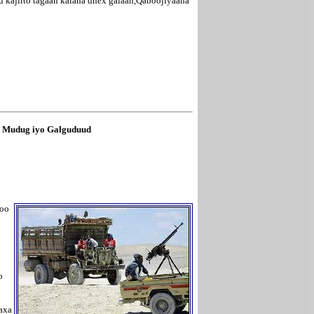
u kajirto tagaan kalana dhex galaan,Qaboojiyaana
a Mudug iyo Galguduud
soo
o
waxa