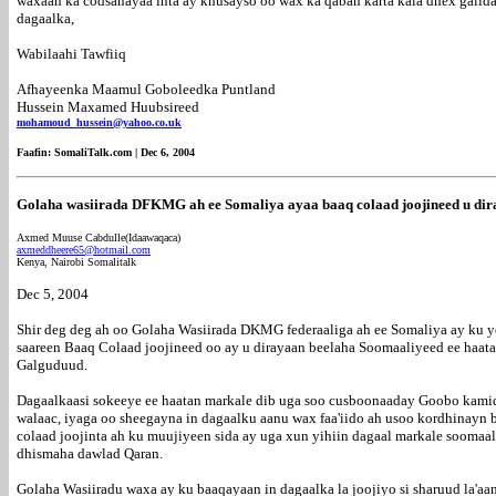
waxaan ka codsanayaa inta ay khusayso oo wax ka qaban karta kala dhex galida
dagaalka,
Wabilaahi Tawfiiq
Afhayeenka Maamul Goboleedka Puntland
Hussein Maxamed Huubsireed
mohamoud_hussein@yahoo.co.uk
Faafin: SomaliTalk.com | Dec 6, 2004
Golaha wasiirada DFKMG ah ee Somaliya ayaa baaq colaad joojineed u di
Axmed Muuse Cabdulle(Idaawaqaca)
axmeddheere65@hotmail.com
Kenya, Nairobi Somalitalk
Dec 5, 2004
Shir deg deg ah oo Golaha Wasiirada DKMG federaaliga ah ee Somaliya ay ku y
saareen Baaq Colaad joojineed oo ay u dirayaan beelaha Soomaaliyeed ee ha
Galguduud.
Dagaalkaasi sokeeye ee haatan markale dib uga soo cusboonaaday Goobo kami
walaac, iyaga oo sheegayna in dagaalku aanu wax faa'iido ah usoo kordhinayn 
colaad joojinta ah ku muujiyeen sida ay uga xun yihiin dagaal markale soomaaliy
dhismaha dawlad Qaran.
Golaha Wasiiradu waxa ay ku baaqayaan in dagaalka la joojiyo si sharuud la'aa