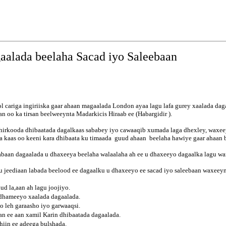
gaalada beelaha Sacad iyo Saleebaan
ool cariga ingiriiska gaar ahaan magaalada London ayaa lagu lafa gurey xaalada 
n oo ka tirsan beelweeynta Madarkicis Hiraab ee (Habargidir ).
irkooda dhibaatada dagalkaas sababey iyo cawaaqib xumada laga dhexley, waxeeyn
kaas oo keeni kara dhibaata ku timaada guud ahaan beelaha hawiye gaar ahaan b
abaan dagaalada u dhaxeeya beelaha walaalaha ah ee u dhaxeeyo dagaalka lagu w
 u jeediaan labada beelood ee dagaalku u dhaxeeyo ee sacad iyo saleebaan waxee
ud la,aan ah lagu joojiyo.
u dhameeyo xaalada dagaalada.
o leh garaasho iyo garwaaqsi.
an ee aan xamil Karin dhibaatada dagaalada.
hiin ee adeega bulshada.