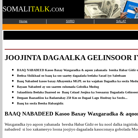
SOMALI
TALK
.
COM
|
|
Home
SIIRO
SALAT
JOOJINTA DAGAALKA GELINSOOR 
BAAQ NABADEED Kasoo Baxay Waxgaradka & aqoon yahanada beesha Habar Gidir 
Beehsa Shiikhaal oo baaq ka soo saartey dagaalada beelaha Sacad iyo Saleebaan
Baaq Nabadeed kasoo baxay Afhayeenka MGPL oo ku wajahan Dagaalka ka socda Mud
Bayaan Nabadeed ay soo saareen culumada Gobolka Mudug
Salaadiinta Beelaha Daarood oo Baaq Colaad Joojina ka Soosaaray Dagaalada Gelinsoor
Deegaan Baaxadiisu ka Badantahay 250 Km oo Dagaal Lagu Hoobtay ka Socdo...
Baaq ku socda Beesha Habargidir.
BAAQ NABADEED Kasoo Baxay Waxgaradka & aqoon 
Waxgaradka iyo aqoon yahanada beesha Habar Gidir ee ku nool dalka ingiriisk
nabadeed si loo xakameeyo loona joojiyo dagaalada kasoconaya gobolada Mud