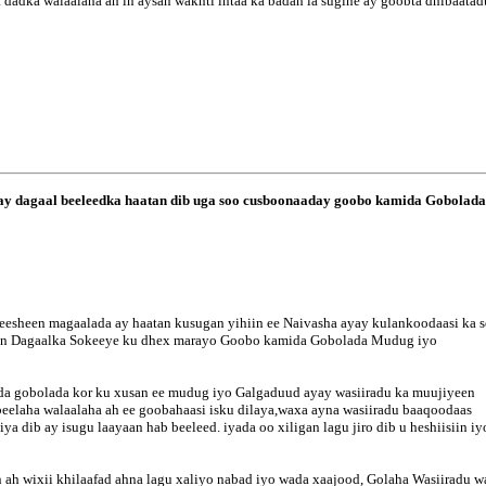
 dadka walaalaha ah in aysan wakhti intaa ka badan la sugine ay goobta dhibaatad
ray dagaal beeleedka haatan dib uga soo cusboonaaday goobo kamida Gobolad
eesheen magaalada ay haatan kusugan yihiin ee Naivasha ayay kulankoodaasi ka 
atan Dagaalka Sokeeye ku dhex marayo Goobo kamida Gobolada Mudug iyo
da gobolada kor ku xusan ee mudug iyo Galgaduud ayay wasiiradu ka muujiyeen
beelaha walaalaha ah ee goobahaasi isku dilaya,waxa ayna wasiiradu baaqoodaas
a dib ay isugu laayaan hab beeleed. iyada oo xiligan lagu jiro dib u heshiisiin iy
n ah wixii khilaafad ahna lagu xaliyo nabad iyo wada xaajood, Golaha Wasiiradu 