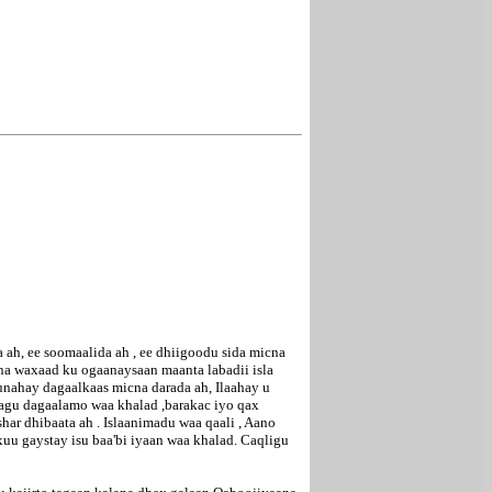
 ah, ee soomaalida ah , ee dhiigoodu sida micna
yna waxaad ku ogaanaysaan maanta labadii isla
unahay dagaalkaas micna darada ah, Ilaahay u
lagu dagaalamo waa khalad ,barakac iyo qax
ar dhibaata ah . Islaanimadu waa qaali , Aano
uxuu gaystay isu baa'bi iyaan waa khalad. Caqligu