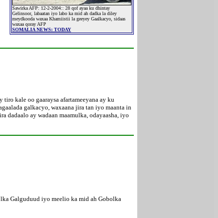
Sawirka AFP: 12-2-2004:: 28 qof ayaa ku dhintay
Gelinsoor, labaatan iyo labo ka mid ah dadka la diley
meydkooda waxaa Khamiistii la geeyey Gaalkacyo, sidaas
waxaa qoray AFP
SOMALIA NEWS: TODAY
tiro kale oo gaaraysa afartameeyana ay ku
gaalada galkacyo, waxaana jira tan iyo maanta in
jira dadaalo ay wadaan maamulka, odayaasha, iyo
lka Galguduud iyo meelio ka mid ah Gobolka