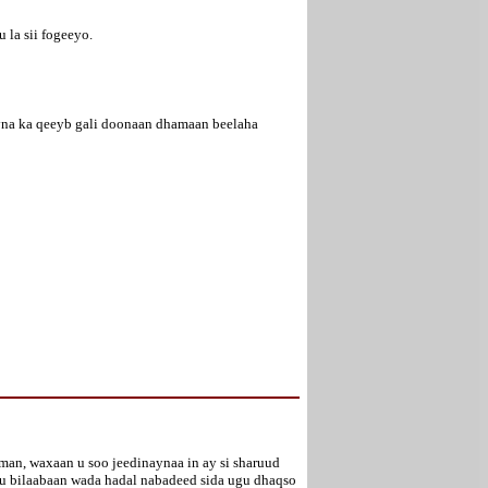
u la sii fogeeyo.
ayna ka qeeyb gali doonaan dhamaan beelaha
an, waxaan u soo jeedinaynaa in ay si sharuud
 u bilaabaan wada hadal nabadeed sida ugu dhaqso