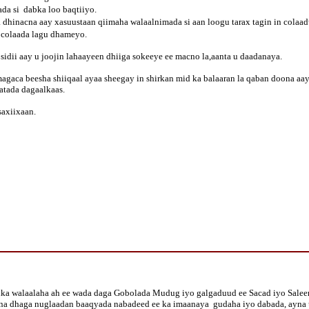
ada si dabka loo baqtiiyo.
dhinacna aay xasuustaan qiimaha walaalnimada si aan loogu tarax tagin in colaad
i colaada lagu dhameyo.
idii aay u joojin lahaayeen dhiiga sokeeye ee macno la,aanta u daadanaya.
 magaca beesha shiiqaal ayaa sheegay in shirkan mid ka balaaran la qaban doona a
aatada dagaalkaas.
saxiixaan.
dka walaalaha ah ee wada daga Gobolada Mudug iyo galgaduud ee Sacad iyo Saleem
s, una dhaga nuglaadan baaqyada nabadeed ee ka imaanaya gudaha iyo dabada, ayna