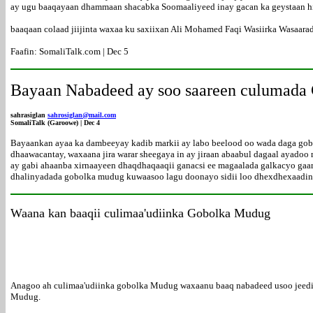
ay ugu baaqayaan dhammaan shacabka Soomaaliyeed inay gacan ka geystaan hi
baaqaan colaad jiijinta waxaa ku saxiixan Ali Mohamed Faqi Wasiirka Wasaarad
Faafin: SomaliTalk.com | Dec 5
Bayaan Nabadeed ay soo saareen culumada
sahrasiglan
sahrosiglan@mail.com
SomaliTalk (Garoowe) | Dec 4
Bayaankan ayaa ka dambeeyay kadib markii ay labo beelood oo wada daga gobol
dhaawacantay, waxaana jira warar sheegaya in ay jiraan abaabul dagaal ayado
ay gabi ahaanba xirnaayeen dhaqdhaqaaqii ganacsi ee magaalada galkacyo gaar
dhalinyadada gobolka mudug kuwaasoo lagu doonayo sidii loo dhexdhexaadin 
Waana kan baaqii culimaa'udiinka Gobolka Mudug
Anagoo ah culimaa'udiinka gobolka Mudug waxaanu baaq nabadeed usoo jeedi
Mudug.