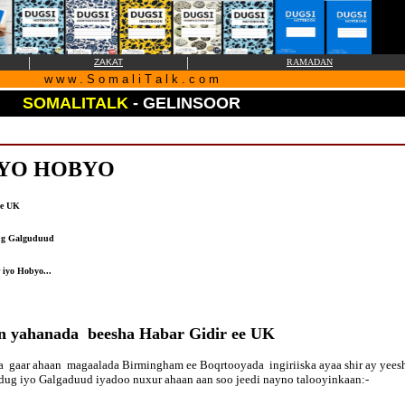
|
|
ZAKAT
RAMADAN
w w w . S o m a l i T a l k . c o m
SOMALITALK
- GELINSOOR
IYO HOBYO
ee UK
ug Galguduud
 iyo Hobyo...
yahanada beesha Habar Gidir ee UK
a gaar ahaan magaalada Birmingham ee Boqrtooyada ingiriiska ayaa shir ay yeesh
ug iyo Galgaduud iyadoo nuxur ahaan aan soo jeedi nayno talooyinkaan:-