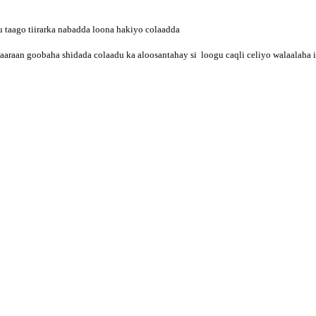
u taago tiirarka nabadda loona hakiyo colaadda
 gaaraan goobaha shidada colaadu ka aloosantahay si loogu caqli celiyo walaalaha 