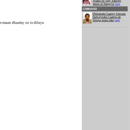
ayaanu ku jiray Xabsiga
dhexe ee Hargeysa
Guji
C/WAAXID
Dhibaatada Gaartay Samsam
Dadweynaha Caadiga ah
Shuqul kuma laha
Guji
is-maan dhaafay oo is-dilaya