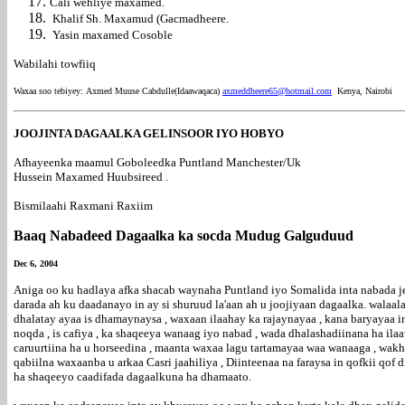
Cali wehliye maxamed.
Khalif Sh. Maxamud (Gacmadheere.
Yasin maxamed Cosoble
Wabilahi towfiiq
Waxaa soo tebiyey:
Axmed Muuse Cabdulle(Idaawaqaca)
axmeddheere65@hotmail.com
Kenya, Nairobi
JOOJINTA DAGAALKA GELINSOOR IYO HOBYO
Afhayeenka maamul Goboleedka Puntland Manchester/Uk
Hussein Maxamed Huubsireed .
Bismilaahi Raxmani Raxiim
Baaq Nabadeed Dagaalka ka socda Mudug Galguduud
Dec 6, 2004
Aniga oo ku hadlaya afka shacab waynaha Puntland iyo Somalida inta nabada jec
darada ah ku daadanayo in ay si shuruud la'aan ah u joojiyaan dagaalka. walaal
dhalatay ayaa is dhamaynaysa , waxaan ilaahay ka rajaynayaa , kana baryayaa 
noqda , is cafiya , ka shaqeeya wanaag iyo nabad , wada dhalashadiinana ha i
caruurtiina ha u horseedina , maanta waxaa lagu tartamayaa waa wanaaga , wakh
qabiilna waxaanba u arkaa Casri jaahiliya , Diinteenaa na faraysa in qofkii qof
ha shaqeeyo caadifada dagaalkuna ha dhamaato.