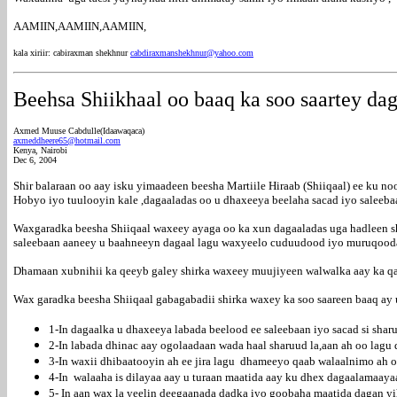
AAMIIN,AAMIIN,AAMIIN,
kala xiriir: cabiraxman shekhnur
cabdiraxmanshekhnur@yahoo.com
Beehsa Shiikhaal oo baaq ka soo saartey da
Axmed Muuse Cabdulle(Idaawaqaca)
axmeddheere65@hotmail.com
Kenya, Nairobi
Dec 6, 2004
Shir balaraan oo aay isku yimaadeen beesha Martiile Hiraab (Shiiqaal) ee ku n
Hobyo iyo tuulooyin kale ,dagaaladas oo u dhaxeeya beelaha sacad iyo saleebaa
Waxgaradka beesha Shiiqaal waxeey ayaga oo ka xun dagaaladas uga hadleen sh
saleebaan aaneey u baahneeyn dagaal lagu waxyeelo cuduudood iyo muruqooda 
Dhamaan xubnihii ka qeeyb galey shirka waxeey muujiyeen walwalka aay ka q
Wax garadka beesha Shiiqaal gabagabadii shirka waxey ka soo saareen baaq ay
1-In dagaalka u dhaxeeya labada beelood ee saleebaan iyo sacad si sharu
2-In labada dhinac aay ogolaadaan wada haal sharuud la,aan ah oo lag
3-In waxii dhibaatooyin ah ee jira lagu dhameeyo qaab walaalnimo ah o
4-In walaaha is dilayaa aay u turaan maatida aay ku dhex dagaalamaaya
5- In aan wax la yeelin deegaanada dadka iyo goobaha maatida dagan yi