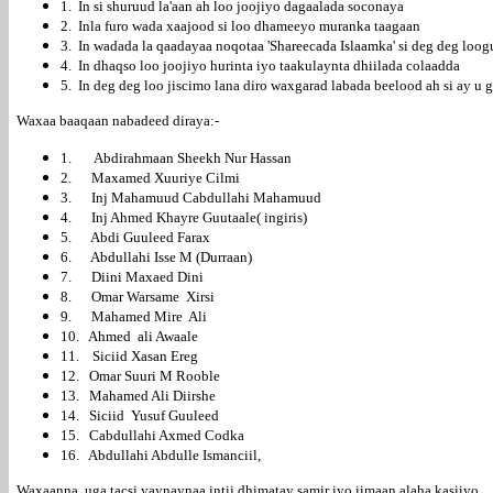
1. In si shuruud la'aan ah loo joojiyo dagaalada soconaya
2. Inla furo wada xaajood si loo dhameeyo muranka taagaan
3. In wadada la qaadayaa noqotaa 'Shareecada Islaamka' si deg deg loog
4. In dhaqso loo joojiyo hurinta iyo taakulaynta dhiilada colaadda
5. In deg deg loo jiscimo lana diro waxgarad labada beelood ah si ay u
Waxaa baaqaan nabadeed diraya:-
1. Abdirahmaan Sheekh Nur Hassan
2. Maxamed Xuuriye Cilmi
3. Inj Mahamuud Cabdullahi Mahamuud
4. Inj Ahmed Khayre Guutaale( ingiris)
5. Abdi Guuleed Farax
6. Abdullahi Isse M (Durraan)
7. Diini Maxaed Dini
8. Omar Warsame Xirsi
9. Mahamed Mire Ali
10. Ahmed ali Awaale
11. Siciid Xasan Ereg
12. Omar Suuri M Rooble
13. Mahamed Ali Diirshe
14. Siciid Yusuf Guuleed
15. Cabdullahi Axmed Codka
16. Abdullahi Abdulle Ismanciil,
Waxaanna uga tacsi yaynaynaa intii dhimatay samir iyo iimaan alaha kasiiyo ,