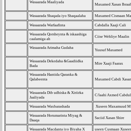
Wasaarada Maaliyada
Maxamed Xasan Ibraa
Wasaarada Shaqada iyo Shaqaalaha
Maxamed Cismaan M
Wasaarada Warfaafinta
Cabdalla Xaaji Cali
Wasaarada Qorsheynta & iskaashiga
Ciise Wehliye Maalin
caalamiga ah
Wasaarada Arimaha Gudaha
Yuusuf Maxamed
Wasaarada Dekedaha &Gaadiidka
Mire Xaaji Faarax
Bada
Wasaarada Hantida Qaranka &
Qalabeenta
Maxamed Cabdi Xasan
Wasaarada Dib udhiska & Xiriirka
C/laahi Axmed Cabdul
Jaaliyada
Wasaarada Waxbarashada
Xuseen Maxamuud M
Wasaarada Horumarinta Miyag &
Saciid Xasan Shire
Daaqa
Wasaarada Macdanta iyo Biyaha X
useen Cusmaan Xusee