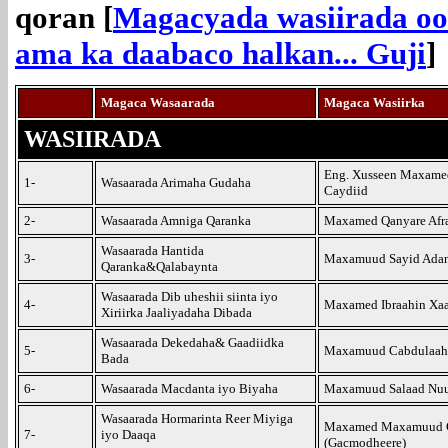
qoran [
Magacyada wasiirada oo 
ama ka daabaco halkan... Guji
]
Magaca Wasaarada
Magaca Wasiirka
WASIIRADA
Eng. Xusseen Maxame
1-
Wasaarada Arimaha Gudaha
Caydiid
2-
Wasaarada Amniga Qaranka
Maxamed Qanyare Afr
Wasaarada Hantida
3-
Maxamuud Sayid Ada
Qaranka&Qalabaynta
Wasaarada Dib uheshii siinta iyo
4-
Maxamed Ibraahin Xa
Xiriirka Jaaliyadaha Dibada
Wasaarada Dekedaha& Gaadiidka
5-
Maxamuud Cabdulaahi 
Bada
6-
Wasaarada Macdanta iyo Biyaha
Maxamuud Salaad Nu
Wasaarada Hormarinta Reer Miyiga
Maxamed Maxamuud G
7-
iyo Daaqa
(Gacmodheere)