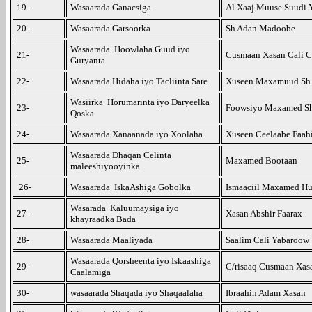
19-
Wasaarada Ganacsiga
Al Xaaj Muuse Suudi 
20-
Wasaarada Garsoorka
Sh Adan Madoobe
Wasaarada Hoowlaha Guud iyo
21-
Cusmaan Xasan Cali C
Guryanta
22-
Wasaarada Hidaha iyo Tacliinta Sare
Xuseen Maxamuud Sh
Wasiirka Horumarinta iyo Daryeelka
23-
Foowsiyo Maxamed Sh
Qoska
24-
Wasaarada Xanaanada iyo Xoolaha
Xuseen Ceelaabe Faah
Wasaarada Dhaqan Celinta
25-
Maxamed Bootaan
maleeshiyooyinka
26-
Wasaarada IskaAshiga Gobolka
Ismaaciil Maxamed H
Wasarada Kaluumaysiga iyo
27-
Xasan Abshir Faarax
khayraadka Bada
28-
Wasaarada Maaliyada
Saalim Cali Yabaroow
Wasaarada Qorsheenta iyo Iskaashiga
29-
C/risaaq Cusmaan Xas
Caalamiga
30-
wasaarada Shaqada iyo Shaqaalaha
Ibraahin Adam Xasan