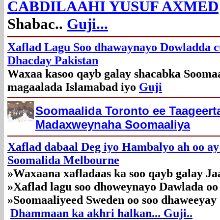
CABDILAAHI YUSUF AXMED
Shabac..
Guji...
Xaflad Lagu Soo dhawaynayo Dowladda c
Dhacday Pakistan
Waxaa kasoo qayb galay shacabka Soomaa
magaalada Islamabad iyo
Guji
Soomaalida Toronto ee Taageer
Madaxweynaha Soomaaliya
Xaflad dabaal Deg iyo Hambalyo ah oo ay
Soomalida Melbourne
»
Waxaana xafladaas ka soo qayb galay Ja
»
Xaflad lagu soo dhoweynayo Dawlada o
»
Soomaaliyeed Sweden oo soo dhaweeyay 
Dhammaan ka akhri halkan... Guji..