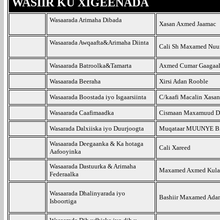
WASIIR
KU XIGEENADA
Wasaarada Arimaha Dibada
Xasan Axmed Jaamac
Wasaarada Awqaafta&Arimaha Diinta
Cali Sh Maxamed Nuu
Wasaarada Batroolka&Tamarta
Axmed Cumar Gaagaa
Wasaarada Beeraha
Xirsi Adan Rooble
Wasaarada Boostada iyo Isgaarsiinta
C/kaafi Macalin Xasan
Wasaarada Caafimaadka
Cismaan Maxamuud D
Wasarada Dalxiiska iyo Duurjoogta
Muqataar MUUNYE Bi
Wasaarada Deegaanka & Ka hotaga
Cali Xareed
Aafooyinka
Wasaarada Dastuurka & Arimaha
Maxamed Axmed Kul
Federaalka
Wasaarada Dhalinyarada iyo
Bashiir Maxamed Ada
Isboortiga