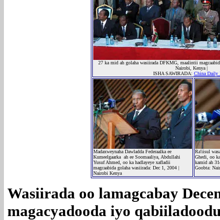
27 ka mid ah golaha wasiirada DFKMG, maalintii magcaabid
Nairobi, Kenya |
ISHA SAWIRADA:
China Daily
Madaxweynaha Dawladda Federaalka ee
Ra'iisul wa
Kumeelgaarka ah ee Soomaaliya, Abdullahi
Ghedi, oo ka
Yusuf Ahmed, oo ka hadlayeye xafladii
kamid ah 31d
magcaabida golaha wasiirada: Dec 1, 2004 |
Goobta: Nair
Nairobi Kenya
Wasiirada oo lamagcabay Decem
magacyadooda iyo qabiiladood