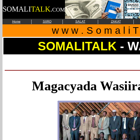
SOMALI
TALK
.
COM
|
|
|
|
Home
SIIRO
SALAT
ZAKAT
w w w . S o m a l i T 
SOMALITALK
- W
Magacyada Wasii