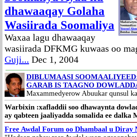
dhawaaqay Golaha
Wasiirada Soomaliya
Madaxweyn
Soomaaliya:
Yuusuf Ahm
Beesha: Daa
Waxaa lagu dhawaaqay
wasiirada DFKMG kuwaas oo maga
Guji...
Dec 1, 2004
DIBLUMAASI SOOMAALIYEED:
GARAB IS TAAGNO DOWLADD
Maxammedyerow Abuukar qunsul ka
Warbixin :xafladdii soo dhawaynta dowlad
ay qabteen jaaliyadda somalida ee dalka
Free Awdal Forum oo Dhambaal u Diray