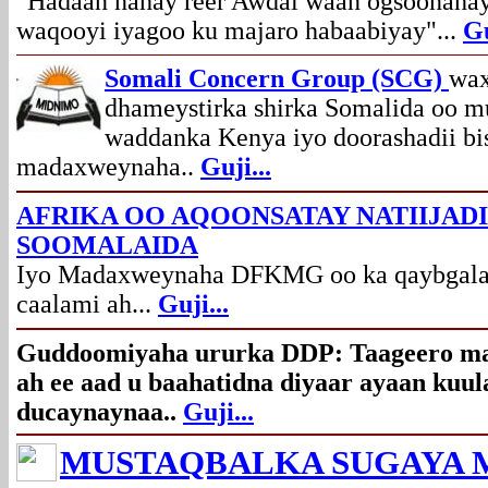
"Hadaan nahay reer Awdal waan ogsoonahay 
waqooyi iyagoo ku majaro habaabiyay
"...
Gu
Somali Concern Group (SCG)
wax
dhameystirka shirka Somalida oo m
waddanka Kenya iyo doorashadii bis
madaxweynaha..
Guji
...
AFRIKA OO AQOONSATAY NATIIJADI
SOOMALAIDA
Iyo Madaxweynaha DFKMG oo ka qaybgalay 
caalami ah...
Guji...
Guddoomiyaha ururka DDP: Taageero ma
ah ee aad u baahatidna diyaar ayaan kuu
ducaynaynaa..
Guji...
MUSTAQBALKA SUGAYA