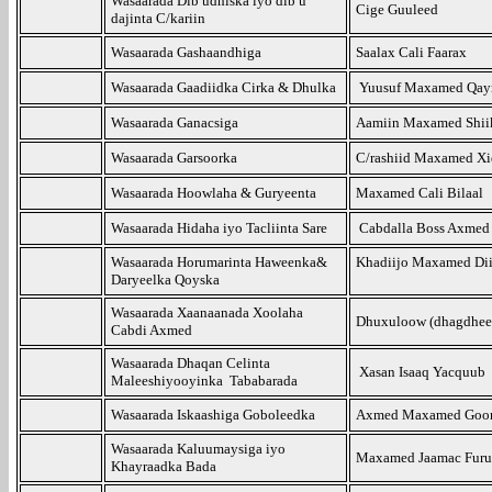
Wasaarada Dib udhiska iyo dib u
Cige Guuleed
dajinta C/kariin
Wasaarada Gashaandhiga
Saalax Cali Faarax
Wasaarada Gaadiidka Cirka & Dhulka
Yuusuf Maxamed Qay
Wasaarada Ganacsiga
Aamiin Maxamed Shii
Wasaarada Garsoorka
C/rashiid Maxamed Xi
Wasaarada Hoowlaha & Guryeenta
Maxamed Cali Bilaal
Wasaarada Hidaha iyo Tacliinta Sare
Cabdalla Boss Axmed
Wasaarada Horumarinta Haweenka&
Khadiijo Maxamed Dii
Daryeelka Qoyska
Wasaarada Xaanaanada Xoolaha
Dhuxuloow (dhagdhee
Cabdi Axmed
Wasaarada Dhaqan Celinta
Xasan Isaaq Yacquub
Maleeshiyooyinka Tababarada
Wasaarada Iskaashiga Goboleedka
Axmed Maxamed Goo
Wasaarada Kaluumaysiga iyo
Maxamed Jaamac Fur
Khayraadka Bada