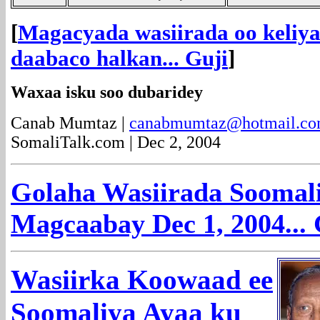
[
Magacyada wasiirada oo keliya
daabaco halkan... Guji
]
Waxaa isku soo dubaridey
Canab Mumtaz |
canabmumtaz@hotmail.c
SomaliTalk.com | Dec 2, 2004
Golaha Wasiirada Soomal
Magcaabay Dec 1, 2004... G
Wasiirka Koowaad ee
Soomaliya Ayaa ku