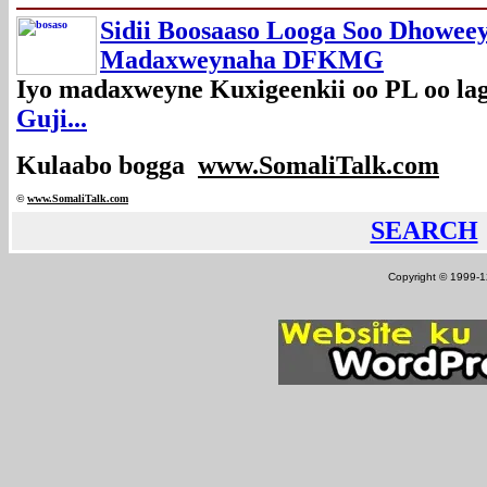
Sidii Boosaaso Looga Soo Dhowee
Madaxweynaha DFKMG
Iyo madaxweyne Kuxigeenkii oo PL oo la
Guji...
Kulaabo bogga
www.SomaliTalk.com
©
www.Somali
Talk.com
SEARCH
Copyright © 1999-12