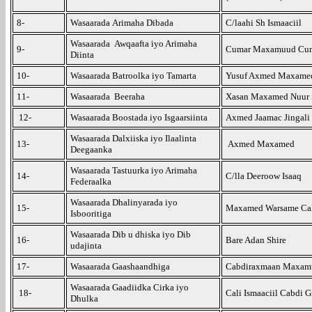
8-
Wasaarada Arimaha Dibada
C/laahi Sh Ismaaciil
Wasaarada Awqaafta iyo Arimaha
9-
Cumar Maxamuud Cum
Diinta
10-
Wasaarada Batroolka iyo Tamarta
Yusuf Axmed Maxame
11-
Wasaarada Beeraha
Xasan Maxamed Nuur 
12-
Wasaarada Boostada iyo Isgaarsiinta
Axmed Jaamac Jingali
Wasaarada Dalxiiska iyo Ilaalinta
13-
Axmed Maxamed
Deegaanka
Wasaarada Tastuurka iyo Arimaha
14-
C/lla Deeroow Isaaq
Federaalka
Wasaarada Dhalinyarada iyo
15-
Maxamed Warsame Ca
Isbooritiga
Wasaarada Dib u dhiska iyo Dib
16-
Bare Adan Shire
udajinta
17-
Wasaarada Gaashaandhiga
Cabdiraxmaan Maxam
Wasaarada Gaadiidka Cirka iyo
18-
Cali Ismaaciil Cabdi G
Dhulka