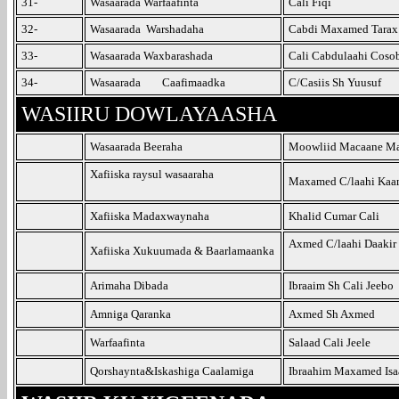
31-
Wasaarada Warfaafinta
Cali Fiqi
32-
Wasaarada Warshadaha
Cabdi Maxamed Tarax
33-
Wasaarada Waxbarashada
Cali Cabdulaahi Coso
34-
Wasaarada Caafimaadka
C/Casiis Sh Yuusuf
WASIIRU
DOWLAYAASHA
Wasaarada Beeraha
Moowliid Macaane M
Xafiiska raysul wasaaraha
Maxamed C/laahi Kaa
Xafiiska Madaxwaynaha
Khalid Cumar Cali
Axmed C/laahi Daakir
Xafiiska Xukuumada & Baarlamaanka
Arimaha Dibada
Ibraaim Sh Cali Jeebo
Amniga Qaranka
Axmed Sh Axmed
Warfaafinta
Salaad Cali Jeele
Qorshaynta&Iskashiga Caalamiga
Ibraahim Maxamed Isa