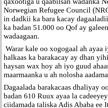
qaxootiga u qaabilsan wadanka N
Norwegian Refugee Council (NRC
in dadkii ka bara kacay dagaaladi
ka badan 51.000 oo Qof ay galee
wadaagaan.
Warar kale oo xogogaal ah ayaa 
halkaas ka barakacay ay dhan yih
haysan wax hoy ah iyo guud ahaa
maarmaanka u ah nolosha aadam
Dagaalada barakacaas dhaliyay oo
badan 610 Ruux ayaa la cadeeyey
ciidamada taliska Adis Ababa ee 