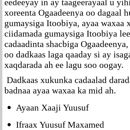
eedeeyay in ay taageerayaal u yi
xoreenta Ogaadeenya oo dagaal h
gumaysiga Itoobiya, ayaa waxaa 
ciidamada gumaysiga Itoobiya leey
cadaadinta shacbiga Ogaadeenya,
oo dadkaas laga qaaday si ay isa
xaqdarada ah ee lagu soo oogay.
Dadkaas xukunka cadaalad darada
badnaa ayaa waxaa ka mid ah.
Ayaan Xaaji Yuusuf
Ifraax Yuusuf Maxamed