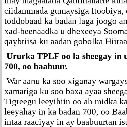
inay magaalada Qabridaharre kula 
ciidammada gumaysiga Itoobiya,
toddobaad ka badan laga joogo am
xad-beenaadka u dhexeeya Sooma
qaybtiisa ku aadan gobolka Hiira
Ururka TPLF oo la sheegay in 
700, oo baabuur.
War aanu ka soo xiganay wargays
xamariga ku soo baxa ayaa sheega
Tigreegu leeyihiin oo ah midka ka
leeyahay in ka badan 700, oo Ba
intaa raaciyay in ay baabuurtan is