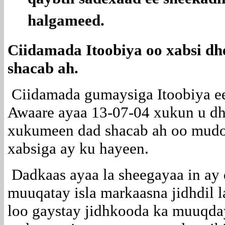
qaybtii sadexaad ee sheekad
halgameed.
Ciidamada Itoobiya oo xabsi d
shacab ah.
Ciidamada gumaysiga Itoobiya e
Awaare ayaa 13-07-04 xukun u dh
xukumeen dad shacab ah oo mudo
xabsiga ay ku hayeen.
Dadkaas ayaa la sheegayaa in ay d
muuqatay isla markaasna jidhdil
loo gaystay jidhkooda ka muuqda