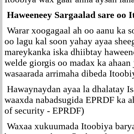
Haweeneey
Sargaalad sare oo I
Warar xoogagaal ah oo aanu ka s
oo lagu kal soon yahay ayaa shee
mareykanka iska dhiibtay haween
welde giorgis oo madax ka ahaan 
wasaarada arrimaha dibeda Itoobi
Hawaynaydan ayaa la dhalatay Is
waaxda nabadsugida EPRDF ka ah
of security - EPRDF)
Waxaa xukuumada Itoobiya barya