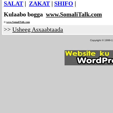
SALAT
|
ZAKAT
|
SHIFO
|
Kulaabo bogga
www.SomaliTalk.com
©
www.Somali
Talk.com
>>
Usheeg Asxaabtaada
Copyright © 1999-12