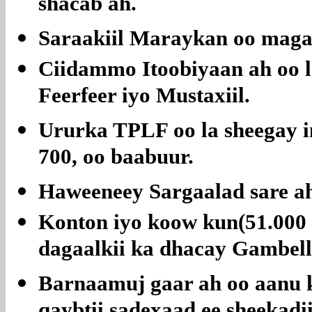
shacab ah.
Saraakiil Maraykan oo maga
Ciidammo Itoobiyaan ah oo 
Feerfeer iyo Mustaxiil.
Ururka TPLF oo la sheegay i
700, oo baabuur.
Haweeneey Sargaalad sare ah
Konton iyo koow kun(51.000 
dagaalkii ka dhacay Gambell
Barnaamuj gaar ah oo aanu 