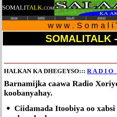
SOMALI
TALK
.
COM
|
|
|
Home
SIIRO
SALAT
ZAKAT
w w w . S o m a l i 
SOMALITALK
HALKAN KA DHEGEYSO:::
R A D I O
Barnamijka caawa Radio Xoriy
koobanyahay.
Ciidamada Itoobiya oo xabs