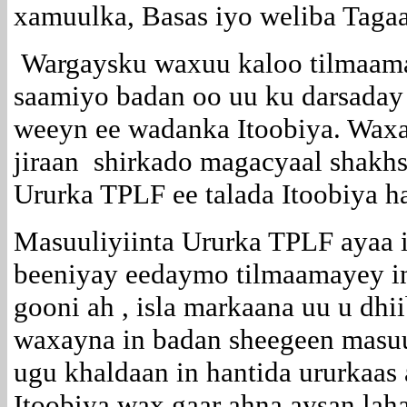
xamuulka, Basas iyo weliba Tagaa
Wargaysku waxuu kaloo tilmaama
saamiyo badan oo uu ku darsaday
weeyn ee wadanka Itoobiya. Waxaa
jiraan shirkado magacyaal shakhsi
Ururka TPLF ee talada Itoobiya h
Masuuliyiinta Ururka TPLF ayaa 
beeniyay eedaymo tilmaamayey in
gooni ah , isla markaana uu u dhii
waxayna in badan sheegeen masuul
ugu khaldaan in hantida ururkaas 
Itoobiya wax gaar ahna aysan lah