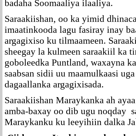
badaha Soomaaliya ilaaliya.
Saraakiishan, oo ka yimid dhinac
imaatinkooda lagu fasiray inay b
argagixiso ku tilmaameen. Saraaki
sheegay la kulmeen saraakiil ka 
goboleedka Puntland, waxayna ka
saabsan sidii uu maamulkaasi uga
dagaallanka argagixisada.
Saraakiishan Maraykanka ah ayaa 
amba-baxay oo dib ugu noqday s
Maraykanku ku leeyihiin dalka Ja