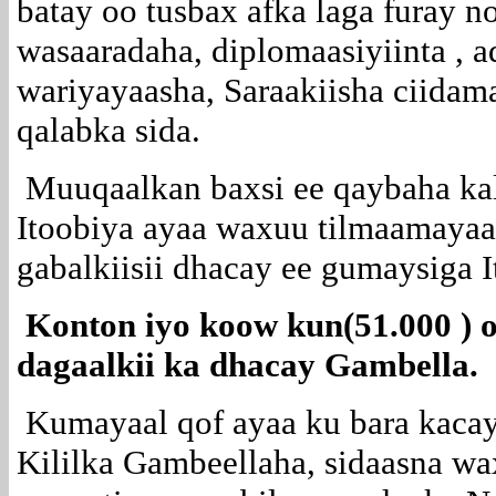
batay oo tusbax afka laga furay n
wasaaradaha, diplomaasiyiinta , 
wariyayaasha, Saraakiisha ciidam
qalabka sida.
Muuqaalkan baxsi ee qaybaha kala
Itoobiya ayaa waxuu tilmaamayaa 
gabalkiisii dhacay ee gumaysiga 
Konton iyo koow kun(51.000 ) o
dagaalkii ka dhacay Gambella.
Kumayaal qof ayaa ku bara kacay
Kililka Gambeellaha, sidaasna w