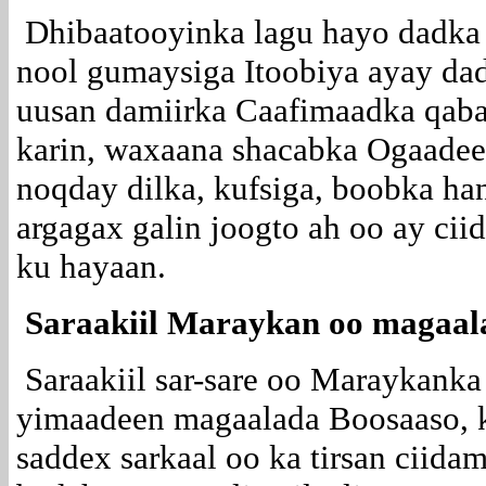
Dhibaatooyinka lagu hayo dadka 
nool gumaysiga Itoobiya ayay da
uusan damiirka Caafimaadka qab
karin, waxaana shacabka Ogaade
noqday dilka, kufsiga, boobka ha
argagax galin joogto ah oo ay ci
ku hayaan.
Saraakiil Maraykan oo magaal
Saraakiil sar-sare oo Maraykanka
yimaadeen magaalada Boosaaso, 
saddex sarkaal oo ka tirsan cii