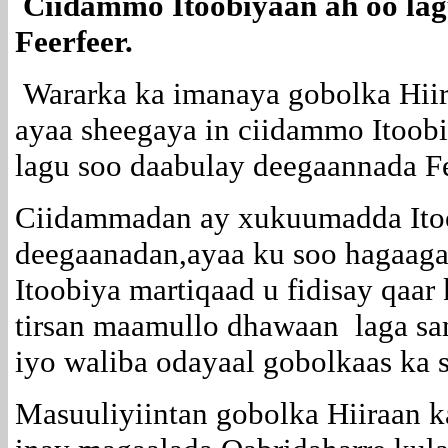
Ciidammo Itoobiyaan ah oo lag
Feerfeer.
Wararka ka imanaya gobolka Hiir
ayaa sheegaya in ciidammo Itoob
lagu soo daabulay deegaannada Fe
Ciidammadan ay xukuumadda Ito
deegaanadan,ayaa ku soo hagaaga
Itoobiya martiqaad u fidisay qaar
tirsan maamullo dhawaan laga sa
iyo waliba odayaal gobolkaas ka 
Masuuliyiintan gobolka Hiiraan k