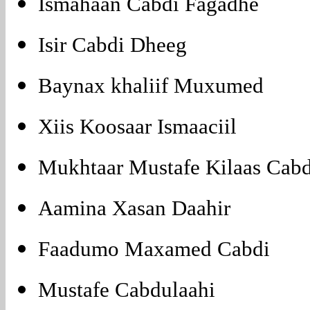
Ismahaan Cabdi Fagadhe
Isir Cabdi Dheeg
Baynax khaliif Muxumed
Xiis Koosaar Ismaaciil
Mukhtaar Mustafe Kilaas Cabd
Aamina Xasan Daahir
Faadumo Maxamed Cabdi
Mustafe Cabdulaahi