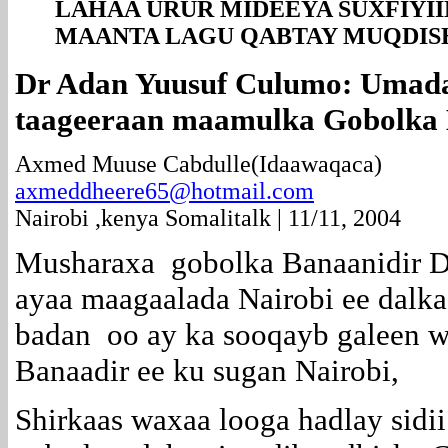
LAHAA URUR MIDEEYA SUXFIYI
MAANTA LAGU QABTAY MUQDIS
Dr Adan Yuusuf Culumo: Umada
taageeraan maamulka Gobolka
Axmed Muuse Cabdulle(Idaawaqaca)
axmeddheere65@hotmail.com
Nairobi ,kenya Somalitalk | 11/11, 2004
Musharaxa gobolka Banaanidir 
ayaa maagaalada Nairobi ee dalka
badan oo ay ka sooqayb galeen 
Banaadir ee ku sugan Nairobi,
Shirkaas waxaa looga hadlay sidi