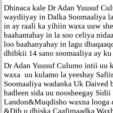
Dhinaca kale Dr Adan Yuusuf Cu
waydiiyay in Dalka Soomaaliya l
in ay raali ka yihiin waxa uuw sh
baahantahay in la soo celiya ni
loo baahanyahay in lagu dhaqaaqo
dhibkii 14 sano soomaaliya ay ku 
Dr Adan Yuusuf Culumo intii uu
waxa uu kulamo la yeeshay Safii
Soomaaliya wadanka Uk Daived b
hadleen sida uu noosheegay Sidii
Landon&Muqdisho waxna looga q
&Dib u dhiska Caafimaadka Waxba