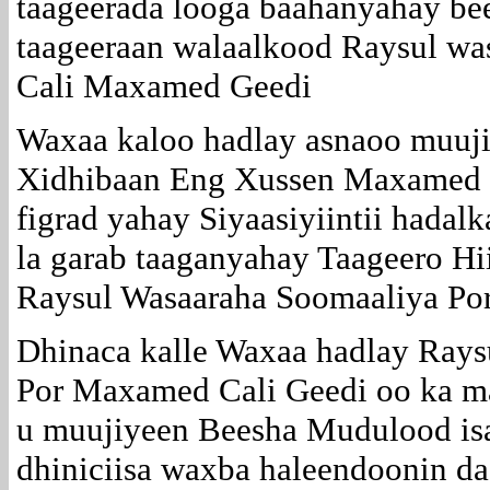
taageerada looga baahanyahay be
taageeraan walaalkood Raysul wa
Cali Maxamed Geedi
Waxaa kaloo hadlay asnaoo muuji
Xidhibaan Eng Xussen Maxamed 
figrad yahay Siyaasiyiintii hadal
la garab taaganyahay Taageero Hii
Raysul Wasaaraha Soomaaliya Po
Dhinaca kalle Waxaa hadlay Rays
Por Maxamed Cali Geedi oo ka ma
u muujiyeen Beesha Mudulood is
dhiniciisa waxba haleendoonin d