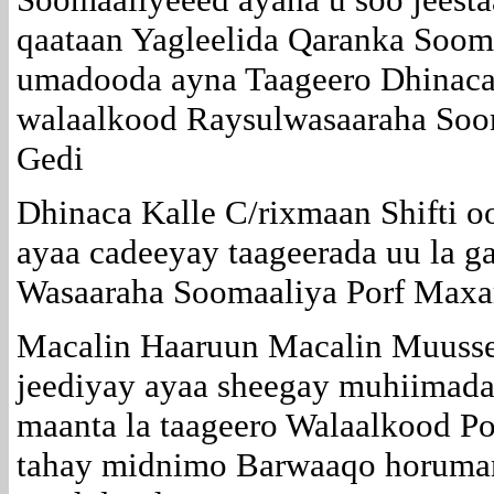
qaataan Yagleelida Qaranka Soom
umadooda ayna Taageero Dhinaca 
walaalkood Raysulwasaaraha Soo
Gedi
Dhinaca Kalle C/rixmaan Shifti o
ayaa cadeeyay taageerada uu la g
Wasaaraha Soomaaliya Porf Maxa
Macalin Haaruun Macalin Muusse 
jeediyay ayaa sheegay muhiimada
maanta la taageero Walaalkood P
tahay midnimo Barwaaqo horumar