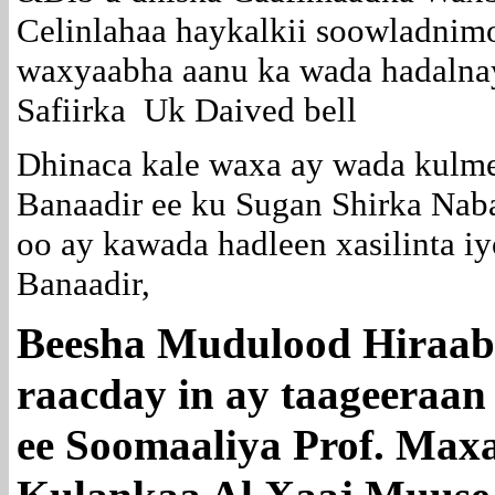
Celinlahaa haykalkii soowladni
waxyaabha aanu ka wada hadalna
Safiirka Uk Daived bell
Dhinaca kale waxa ay wada kul
Banaadir ee ku Sugan Shirka Na
oo ay kawada hadleen xasilinta i
Banaadir,
Beesha Mudulood Hiraab
raacday in ay taageeraa
ee Soomaaliya Prof. Max