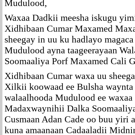
Mudulood,
Waxaa Dadkii meesha iskugu yimi
Xidhibaan Cumar Maxamed Maxam
sheegay in uu ku hadlayo magaca 
Mudulood ayna taageerayaan Wal
Soomaaliya Porf Maxamed Cali G
Xidhibaan Cumar waxa uu sheegay
Xilkii koowaad ee Bulsha waynta
walaalhooda Mudulood ee waxaa 
Madaxwaynihii Dalka Soomaaliy
Cusmaan Adan Cade oo buu yiri 
kuna amaanaan Cadaaladii Midni