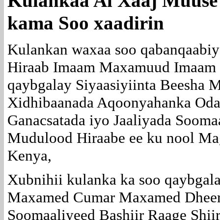
Kulankaa Al Xaaj Muuse
kama Soo xaadirin
Kulankan waxaa soo qabanqaabi
Hiraab Imaam Maxamuud Imaam 
qaybgalay Siyaasiyiinta Beesha
Xidhibaanada Aqoonyahanka Od
Ganacsatada iyo Jaaliyada Sooma
Mudulood Hiraabe ee ku nool Mag
Kenya,
Xubnihii kulanka ka soo qaybgal
Maxamed Cumar Maxamed Dheer
Soomaaliyeed Bashiir Raage Shii