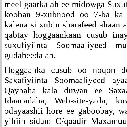
meel gaarka ah ee midowga Suxuf
kooban 9-xubnood oo 7-ba ka 
kalena si xubin sharafeed ahaan 
qabtay hoggaankaan cusub ina
suxufiyiinta Soomaaliyeed 
gudaheeda ah.
Hoggaanka cusub oo noqon d
Saxafiyiinta Soomaaliyeed ay
Qaybaha kala duwan ee Saxaaf
Idaacadaha, Web-site-yada, k
odayaashii hore ee gaboobay, 
yihiin sidan: C/qaadir Maxamu