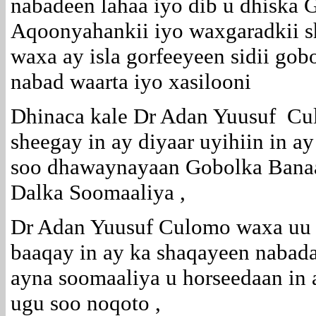
nabadeen lahaa iyo dib u dhiska
Aqoonyahankii iyo waxgaradkii s
waxa ay isla gorfeeyeen sidii gob
nabad waarta iyo xasilooni
Dhinaca kale Dr Adan Yuusuf Cu
sheegay in ay diyaar uyihiin in 
soo dhawaynayaan Gobolka Bana
Dalka Soomaaliya ,
Dr Adan Yuusuf Culomo waxa uu
baaqay in ay ka shaqayeen nabad
ayna soomaaliya u horseedaan in 
ugu soo noqoto ,