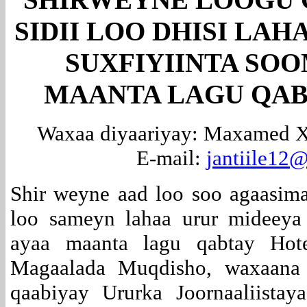
SIDII LOO DHISI
LAHA
SUXFIYIINTA SO
MAANTA LAGU QAB
Waxaa diyaariyay: Maxamed Xu
E-mail:
jantiile12
Shir weyne aad loo soo agaasima
loo sameyn lahaa urur mideeya 
ayaa maanta lagu qabtay Hotel
Magaalada Muqdisho, waxaana 
qaabiyay Ururka Joornaaliista