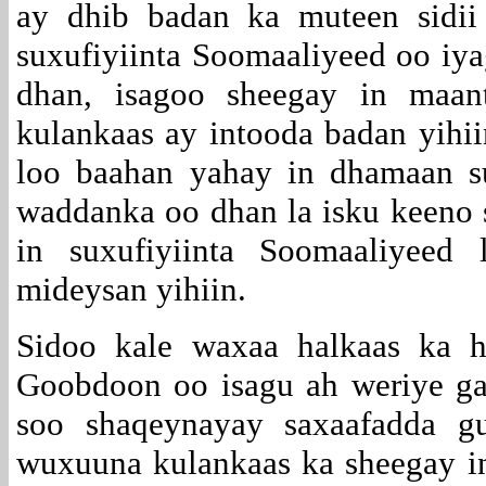
ay dhib badan ka muteen sidii
suxufiyiinta Soomaaliyeed oo iyag
dhan, isagoo sheegay in maant
kulankaas ay intooda badan yih
loo baahan yahay in dhamaan sux
waddanka oo dhan la isku keeno s
in suxufiyiinta Soomaaliyeed
mideysan yihiin.
Sidoo kale waxaa halkaas ka h
Goobdoon oo isagu ah weriye g
soo shaqeynayay saxaafadda g
wuxuuna kulankaas ka sheegay i