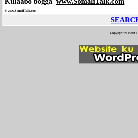
Kulaabo bogga
www.SomaliTalk.com
©
www.Somali
Talk.com
SEARC
Copyright © 1999-12