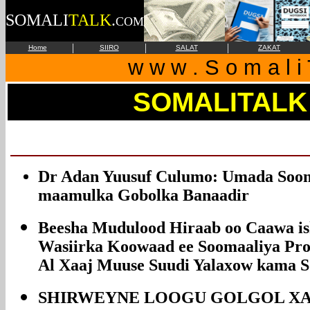
SOMALI
TALK
.
COM
|
|
|
Home
SIIRO
SALAT
ZAKAT
w w w . S o m a l i 
SOMALITALK
Dr Adan Yuusuf Culumo: Umada Sooma
maamulka Gobolka Banaadir
Beesha Mudulood Hiraab oo Caawa isk
Wasiirka Koowaad ee Soomaaliya Pro
Al Xaaj Muuse Suudi Yalaxow kama S
SHIRWEYNE LOOGU GOLGOL XAA