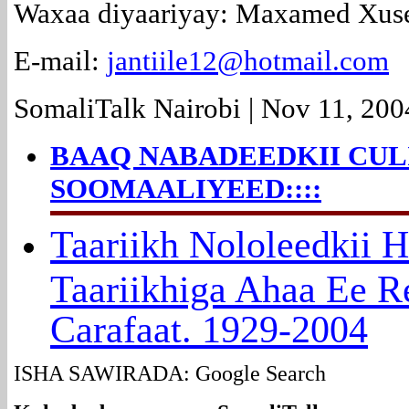
Waxaa diyaariyay: Maxamed Xusee
E-mail:
jantiile12@hotmail.com
SomaliTalk Nairobi | Nov 11, 200
BAAQ NABADEEDKII CU
SOOMAALIYEED::::
Ta
ariikh Nololeedkii 
Taariikhiga Ahaa Ee Re
Carafaat. 1929-2004
ISHA SAWIRADA: Google Search