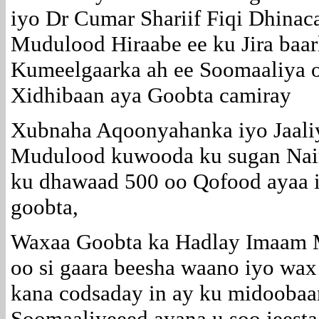
iyo Dr Cumar Shariif Fiqi Dhinaca
Mudulood Hiraabe ee ku Jira baa
Kumeelgaarka ah ee Soomaaliya o
Xidhibaan aya Goobta camiray
Xubnaha Aqoonyahanka iyo Jaali
Mudulood kuwooda ku sugan Nairo
ku dhawaad 500 oo Qofood ayaa i
goobta,
Waxaa Goobta ka Hadlay Imaam
oo si gaara beesha waano iyo wax
kana codsaday in ay ku midoobaa
Soomaaliyeeed ayana u soo jeesta