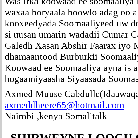
Wasiirka koowaad ee soomaaliya
waxaa horyaala hoowlo adag oo 
kooxeedyada Soomaaliyeed uw do
si uusan umarin wadadii Cumar Ca
Galedh Xasan Abshir Faarax iyo
dhamaantood Burburkii Soomaaliy
Koowaad ee Soomaaliya ayna is 
hogaamiyaasha Siyaasada Soomaal
Axmed Muuse Cabdulle(Idaawaqa
axmeddheere65@hotmail.com
Nairobi ,kenya Somalitalk
SHIRWEYNE LOOGU 