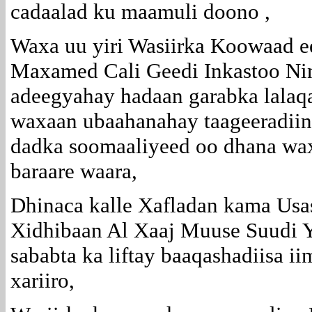
cadaalad ku maamuli doono ,
Waxa uu yiri Wasiirka Koowaad e
Maxamed Cali Geedi Inkastoo Ni
adeegyahay hadaan garabka lala
waxaan ubaahanahay taageeradiina
dadka soomaaliyeed oo dhana wax
baraare waara,
Dhinaca kalle Xafladan kama Usa
Xidhibaan Al Xaaj Muuse Suudi Y
sababta ka liftay baaqashadiisa ii
xariiro,