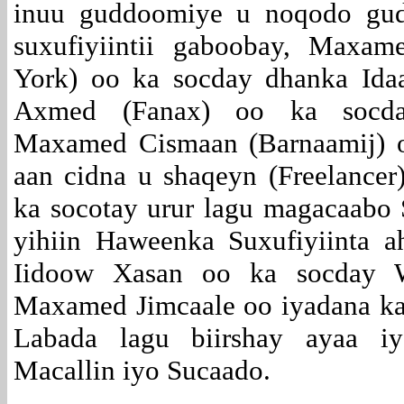
inuu guddoomiye u noqodo gud
suxufiyiintii gaboobay, Maxa
York) oo ka socday dhanka Id
Axmed (Fanax) oo ka socday
Maxamed Cismaan (Barnaamij) o
aan cidna u shaqeyn (Freelancer
ka socotay urur lagu magacaab
yihiin Haweenka Suxufiyiinta a
Iidoow Xasan oo ka socday We
Maxamed Jimcaale oo iyadana ka
Labada lagu biirshay ayaa iy
Macallin iyo Sucaado.