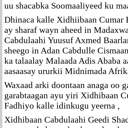
uu shacabka Soomaaliyeed ku ma
Dhinaca kalle Xidhiibaan Cumar 
ay sharaf wayn aheed in Madax
Cabdulaahi Yuusuf Axmed Baarla
sheego in Adan Cabdulle Cismaan
ka talaalay Malaada Adis Ababa aa
aasaasay ururkii Midnimada Afri
Waxaad arki doontaan anaga oo ga
garabtaagan ayu yiri Xidhibaan C
Fadhiyo kalle idinkugu yeerna ,
Xidhibaan Cabdulaahi Geedi Shad