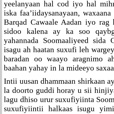
yeelanyaan hal cod iyo hal mi
iska faa’iidaysanayaan, waxaana
Barqad Cawaale Aadan iyo rag k
sidoo kalena ay ka soo qaybg
yahannada Soomaaliyeed sida
isagu ah haatan suxufi leh warg
baradan oo waayo aragnimo ah
baahan yahay in la mideeyo saxaa
Intii uusan dhammaan shirkaan ay
la doorto guddi horay u sii hinji
lagu dhiso urur suxufiyiinta So
suxufiyiintii halkaas isugu yi