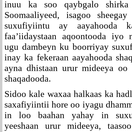
inuu ka soo qaybgalo shirka a
Soomaaliyeed, isagoo sheegay
suxufiyiintu ay aayahooda
faa’iidaystaan aqoontooda iyo
ugu dambeyn ku boorriyay suxufi
inay ka fekeraan aayahooda sha
ayna dhistaan urur mideeya oo
shaqadooda.
Sidoo kale waxaa halkaas ka hadl
saxafiyiintii hore oo iyagu dha
in loo baahan yahay in suxuf
yeeshaan urur mideeya, taaso