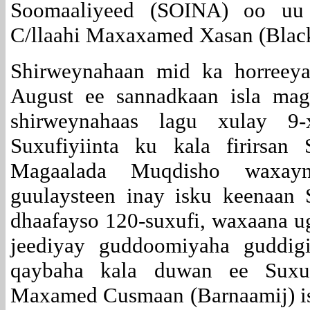
Soomaaliyeed (SOINA) oo uu
C/llaahi Maxaxamed Xasan (Blac
Shirweynahaan mid ka horreeya
August ee sannadkaan isla ma
shirweynahaas lagu xulay 9
Suxufiyiinta ku kala firirsan
Magaalada Muqdisho waxay
guulaysteen inay isku keenaan 
dhaafayso 120-suxufi, waxaana u
jeediyay guddoomiyaha guddigi
qaybaha kala duwan ee Suxuf
Maxamed Cusmaan (Barnaamij) is