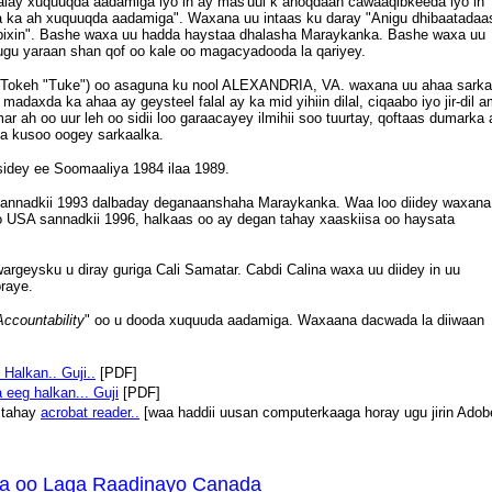
galay xuquuqda aadamiga iyo in ay mas'uul k anoqdaan cawaaqibkeeda iyo in
 ka ah xuquuqda aadamiga". Waxana uu intaas ku daray "Anigu dhibaatadaa
 bixin". Bashe waxa uu hadda haystaa dhalasha Maraykanka. Bashe waxa uu
ugu yaraan shan qof oo kale oo magacyadooda la qariyey.
Tokeh
"Tuke") oo asaguna ku nool ALEXANDRIA, VA. waxana uu ahaa sarka
madaxda ka ahaa ay geysteel falal ay ka mid yihiin dilal, ciqaabo iyo jir-dil 
r ah oo uur leh oo sidii loo garaacayey ilmihii soo tuurtay, qoftaas dumarka 
da kusoo oogey sarkaalka.
 sidey ee Soomaaliya
1984 ilaa 1989.
sannadkii 1993 dalbaday deganaanshaha Maraykanka. Waa loo diidey waxana
o USA sannadkii 1996, halkaas oo ay degan tahay xaaskiisa oo haysata
rgeysku u diray guriga Cali Samatar. Cabdi Calina waxa uu diidey in uu
raye.
Accountability
" oo u dooda xuquuda aadamiga. Waxaana dacwada la diiwaan
 Halkan.. Guji..
[PDF]
 eeg halkan... Guji
[PDF]
 tahay
acrobat reader..
[waa haddii uusan computerkaaga horay ugu jirin Adob
iya oo Laga Raadinayo Canada