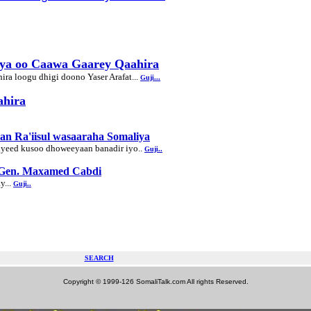
ya oo Caawa Gaarey Qaahira
ra loogu dhigi doono Yaser Arafat...
Guji...
ahira
an Ra'iisul wasaaraha Somaliya
liyeed kusoo dhoweeyaan banadir iyo..
Guji..
 Gen. Maxamed Cabdi
y...
Guji..
SEARCH
Copyright © 1999-126 SomaliTalk.com All rights Reserved.