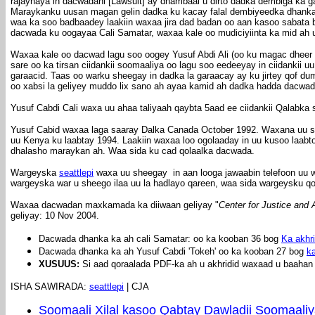
rajaynaya in dacwadani [Lawsuit] ay dhambaal u dirto dadka dembiga ka 
Maraykanku uusan magan gelin dadka ku kacay falal dembiyeedka dhanka
waa ka soo badbaadey laakiin waxaa jira dad badan oo aan kasoo sabata
dacwada ku oogayaa Cali Samatar, waxaa kale oo mudiciyiinta ka mid ah 
Waxaa kale oo dacwad lagu soo oogey
Yusuf Abdi Ali (oo ku magac dheer
sare oo ka tirsan ciidankii soomaaliya oo lagu soo eedeeyay in ciidankii uu 
garaacid. Taas oo warku sheegay in dadka la garaacay ay ku jirtey qof duma
oo xabsi la geliyey muddo lix sano ah ayaa kamid ah dadka hadda dacwa
Yusuf Cabdi Cali waxa uu ahaa taliyaah qaybta 5aad ee ciidankii Qalabka
Yusuf Cabid waxaa laga saaray Dalka Canada October 1992. Waxana uu 
uu Kenya ku laabtay 1994. Laakiin waxaa loo ogolaaday in uu kusoo laabt
dhalasho maraykan ah. Waa sida ku cad qolaalka dacwada.
Wargeyska
seattlepi
waxa uu sheegay in aan looga jawaabin telefoon uu wa
wargeyska war u sheego ilaa uu la hadlayo qareen, waa sida wargeysku qo
Waxaa dacwadan maxkamada ka diiwaan geliyay "
Center for Justice and 
geliyay:
10 Nov 2004.
Dacwada dhanka ka ah cali Samatar: oo ka kooban 36 bog
Ka akhri
Dacwada dhanka ka ah Yusuf Cabdi 'Tokeh' oo ka kooban 27 bog
ka
XUSUUS:
Si aad qoraalada PDF-ka ah u akhridid waxaad u baahan
ISHA SAWIRADA:
seattlepi
| CJA
Soomaali Xilal kasoo Qabtay Dawladii Soomaal