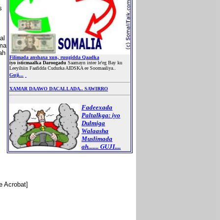
s
al
ama
ah
Filimada anshaxa xun, ruugidda Qaadka
iyo isticmaalka Daroogadu
Saamayn intee le'eg Bay ku
Leeyihiin Faafidda Cudurka AIDSKA ee Soomaaliya..
Guji...
XAMAR DAAWO DACALLADA.. SAWIRRO
Fadeexada
Paltalkga: iyo
Dulmiga
Walaasha
Muslimada
ah....... GUJI....
e Acrobat]