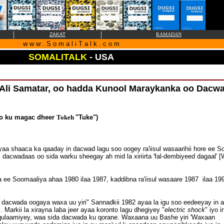
|
|
ZAKAT
RAMADAN
w w w . S o m a l i T a l k . c o m
SOMALITALK
- USA
li Samatar, oo hadda Kunool Maraykanka oo Dacw
oo ku magac dheer
Tokeh
"Tuke")
a shaaca ka qaaday in dacwad lagu soo oogey ra'iisul wasaarihii hore ee 
dacwadaas oo sida warku sheegay ah mid la xiriirta 'fal-dembiyeed dagaal' [W
e Soomaaliya ahaa 1980 ilaa 1987, kaddibna ra'iisul wasaare 1987 ilaa 19
 dacwada oogaya waxa uu yiri" Sannadkii 1982 ayaa la igu soo eedeeyay in 
 Markii la xirayna laba jeer ayaa koronto lagu dhegiyey "
electric shock
" iyo i
aga qulaamiyey, waa sida dacwada ku qorane. Waxaana uu Bashe yiri 'Waxaan