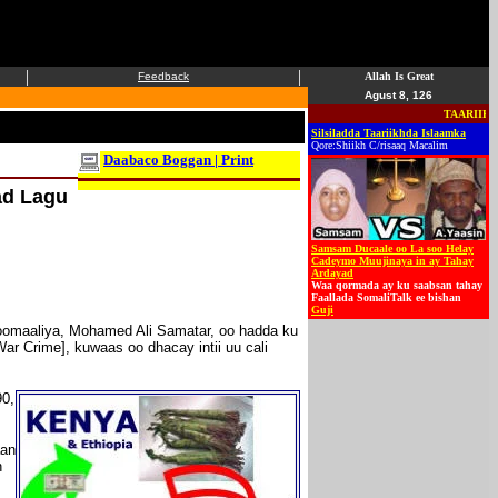
|
|
Feedback
Allah Is Great
Agust 8, 126
TAARIIKHDA
Silsiladda Taariikhda Islaamka
Qore:Shiikh C/risaaq Macalim
Daabaco Boggan | Print
ad Lagu
Samsam Ducaale oo La soo Helay
Cadeymo Muujinaya in ay Tahay
Ardayad
Waa qormada ay ku saabsan tahay
Faallada SomaliTalk ee bishan
Guji
Soomaaliya, Mohamed Ali Samatar, oo hadda ku
ar Crime], kuwaas oo dhacay intii uu cali
90,
aan
n