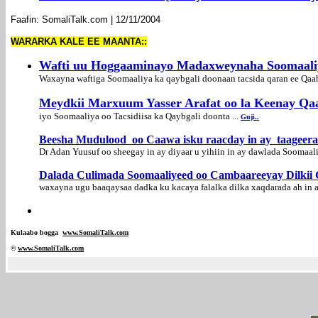
Faafin: SomaliTalk.com | 12/11/2004
WARARKA KALE EE MAANTA::
Wafti uu Hoggaaminayo Madaxweynaha Soomaali
Waxayna waftiga Soomaaliya ka qaybgali doonaan tacsida qaran ee Qaahi
Meydkii Marxuum Yasser Arafat oo la Keenay Qa
iyo Soomaaliya oo Tacsidiisa ka Qaybgali doonta ...
Guji..
Beesha Mudulood oo Caawa isku raacday in ay taageera
Dr Adan Yuusuf oo sheegay in ay diyaar u yihiin in ay dawlada Soomaa
Dalada Culimada Soomaaliyeed oo Cambaareeyay Dilkii
waxayna ugu baaqaysaa dadka ku kacaya falalka dilka xaqdarada ah in a
Kulaabo bogga
www.SomaliTalk.com
©
www.Somali
Talk.com