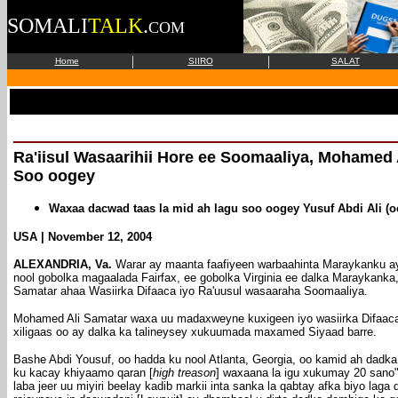
SOMALI
TALK
.
COM
|
|
Home
SIIRO
SALAT
Ra'iisul Wasaarihii Hore ee Soomaaliya,
Mohamed A
Soo oogey
Waxaa dacwad taas la mid ah lagu soo oogey
Yusuf Abdi Ali (
USA | November 12, 2004
ALEXANDRIA, Va.
Warar ay maanta faafiyeen warbaahinta Maraykanku aya
nool gobolka magaalada
Fairfax, ee gobolka Virginia
ee dalka Maraykanka, 
Samatar ahaa Wasiirka Difaaca iyo Ra'uusul wasaaraha Soomaaliya.
Mohamed Ali Samatar waxa uu madaxweyne kuxigeen iyo wasiirka Difaaca e
xiligaas oo ay dalka ka talineysey xukuumada maxamed Siyaad barre.
Bashe Abdi Yousuf, oo hadda ku nool Atlanta, Georgia, oo kamid ah dadka
ku kacay khiyaamo qaran [
high treason
] waxaana la igu xukumay 20 sano".
laba jeer uu miyiri beelay kadib markii inta sanka la qabtay afka biyo l