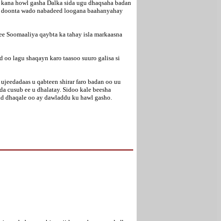
y kana howl gasha Dalka sida ugu dhaqsaha badan
ari doonta wado nabadeed loogana baahanyahay
e Soomaaliya qaybta ka tahay isla markaasna
 oo lagu shaqayn karo taasoo suuro galisa si
jeedadaas u qabteen shirar faro badan oo uu
 cusub ee u dhalatay. Sidoo kale beesha
d dhaqale oo ay dawladdu ku hawl gasho.