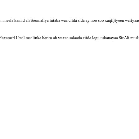
iin, meela kamid ah Soomaliya intaba waa ciida sida ay noo soo xaqiijiyeen wariy
 Maxamed Umal maalinka barito ah waxaa salaada ciida lagu tukanayaa Sir Ali mus