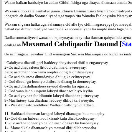
Waxan halkan hanbalyo ku aadan Ciidul fidriga uga dirayaa dhamaan umada
Waxaan sidoo kale hanbalyo gaara udiraya Dhamaan saxafiyiinta Soomaaliye
joogtada ah dadka Soomaaliyeed uga xaqab tira Wararka Faalooyinka Wareeysi
Waxaan si gaara halka uga Salaamaya cid alle iyo cidii magaceeyga iyo muuq
nabad iyo dimuquraadiyad waarta dalka soomaaliyana ha noqdo mida laga hel
Dadka soomaaliyeed waxaan u rajeeynayaa in ay iska ilawaan qabyaalada ayna
Maxamad Cabdiqaadir Daauud [
St
qaaliga ah
Oo aan isagana leeyahay Ciid wanaagsan Sax waa Idaawaqaca oo kuleh ka raal
- Cabdiyow dhabiil-geel haddeey dhaysisood dhiil u cuganeysay.
2- Oo aad dhaqaaleen jirtood dabinna dhawreeysay.
3- Oo aad dhabboow lama noqdee doog la dhilaneeysay.
4- Oo aad dhurwaa dhuudayiyo dhuug ka celineeysay.
5- Ood dhool-gu-hooriyo dhibcaha dharag la dooneeysay.
6- Oo aad dhashdhaasheeysayood dheelin ka ogaatay.
7- Ood yaan la dhuunjarin laheyd dhaar-walbiyo leylba.
8- Oo aad yaynan fooldhumin laheyd dhaaddan jirineeysay.
9- Maalinteey kuu dhashaa haddeey dhiiqi kari weeydo.
10- Waa dhibaato xeeldheer Wallee dhiillo iyo ciil dheh.
11- Haddaad dheeman lacaged laheyd dhanagna kuu muuqday.
12- Ood dhaar habeen nool xisaab kula dhabkoodeeysay.
13- Oo aad hal dheeriyo hal dhiman dhagax ku kaabeeysay.
14- Maraad kala dhantaashiyo maraad dhijid labeeysaaba.