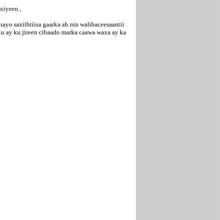
xiyeen ,
ayo saxiibtiisa gaarka ah nin walibaceesaantii
u ay ku jireen cibaado marka caawa waxa ay ka