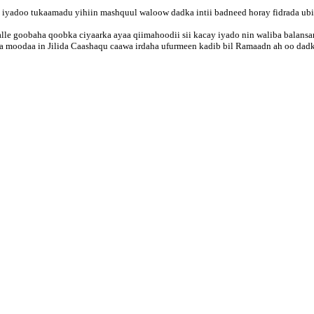
yadoo tukaamadu yihiin mashquul waloow dadka intii badneed horay fidrada ubi
lle goobaha qoobka ciyaarka ayaa qiimahoodii sii kacay iyado nin waliba balansan
 moodaa in Jilida Caashaqu caawa irdaha ufurmeen kadib bil Ramaadn ah oo dadk