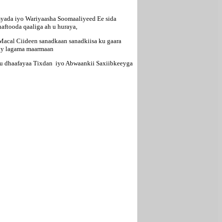
yada iyo Wariyaasha Soomaaliyeed Ee sida
aftooda qaaliga ah u huraya,
acal Ciideen sanadkaan sanadkiisa ku gaara
ahay lagama maarmaan
ku dhaafayaa Tixdan iyo Abwaankii Saxiibkeeyga