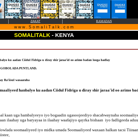
|
|
ZAKAT
RAMADAN
w w w . S o m a l i T a l k . c o m
SOMALITALK
- KENYA
lyo ku aadan Ciidul Fidriga u diray shir jaraa'id oo arimo badan looga hadlay
 GOBOLADA PUNTLAND.
ay Ra'iisul wasaaraha
aliyeed hanbalyo ku aadan Ciidul Fidriga u diray shir jaraa'id oo arimo b
ah hal kaan uga hambalyeeyo iyo bogaadin ugasoojeediyo shacabwaynaha soomaali
aan ilaahay uga baryayaa in ilaahay waafajiyo qayrka bishaan iyo fadligeeda adu
owlada soomaaliyeed iyo midka umada Soomaaliyeed waxaan halkan tacsi Tiiraa
istee,