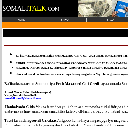
SOMALI
TALK
.
COM
|
|
Home
SIIRO
SALAT
Ra'iisulwasaaraha Soomaaliya Prof: Maxamed Cali Geedi ayaa umada Soomaaliyeed hanba
CIIDUL FIDRIGA OO LOOGA DIYAAR-GAROOBAYO MEELO BADAN OO KAMIDA
Magaalada Nairobi Waxaa Ka Biloowday Takbiirta Salaada Ciida iyo Dabaaldaga Ciida
Shir muhiim ah oo beesha reer awsaciid uga furmay magaalada Nayrobi looguna tacsiyeey
Ra'iisulwasaaraha Soomaaliya Prof: Maxamed Cali Geedi ayaa umada Sooma
Axmed Muuse Cabdulle(Idaawaqaca)
Kenya,Nairobi Somalitalk
axmeddheere65@hotmail.com
Hanbalyada Ciida
Waxaa farxad wayn ii ah in aan munasaba ciidul fidriga 
urajaynayaa inay sanadkaan sanadkiisa kale ku ciidaan barwaqo iyo nabad wax
Tacsi ku aadan geeridi Carafaat
Anigooo ku hadlaya magacayga iyo magaca d
Reer Falastiin Geeridi Hogaamiyihii Reer Falastiin Yaasir Carafaat Alaha unaxari