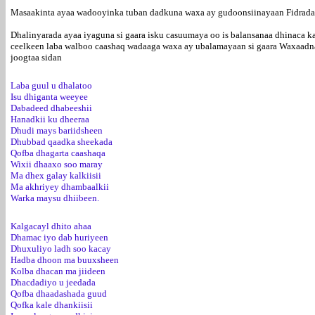
Masaakinta ayaa wadooyinka tuban dadkuna waxa ay gudoonsiinayaan Fidrada i
Dhalinyarada ayaa iyaguna si gaara isku casuumaya oo is balansanaa dhinaca ka
ceelkeen laba walboo caashaq wadaaga waxa ay ubalamayaan si gaara Waxaadna
joogtaa sidan
Laba guul u dhalatoo
Isu dhiganta weeyee
Dabadeed dhabeeshii
Hanadkii ku dheeraa
Dhudi mays bariidsheen
Dhubbad qaadka sheekada
Qofba dhagarta caashaqa
Wixii dhaaxo soo maray
Ma dhex galay kalkiisii
Ma akhriyey dhambaalkii
Warka maysu dhiibeen.
Kalgacayl dhito ahaa
Dhamac iyo dab huriyeen
Dhuxuliyo ladh soo kacay
Hadba dhoon ma buuxsheen
Kolba dhacan ma jiideen
Dhacdadiyo u jeedada
Qofba dhaadashada guud
Qofka kale dhankiisii