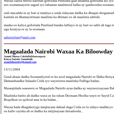
Waxaa caawa Meelo katirsan gobolada Puntland gaar ahaanna gobolada ayl iyo b
soo soomanaayeen sagaal iyo labaatan maalmood halka ay qaarkoodna soomana
wali macadda in ay bari si rasmiya u wada iidayaan dadka ku dhaqan deegaanad
kamida sii dhamaystirtaan maalinta ka dhiman oo ah maalinta sabtida.
maaha oo kaliya gobolada Puntland baraha lafilayo in ay bari oo sabti ah laga
ugu horaysa ee ay la soomaan.
sahrosiglan@mail.com
Magaalada Nairobi Waxaa Ka Biloowday T
Axmed Muuse Cabdulle(Idaawaqaca)
Kenya,Nairobi Somalitalk
axmeddheere65@hotmail.com
13/11/2004
Guud ahaan dadka Soomaaliyeed ee ku nool magaalada Nairobi ee Dalka Kenya a
Damaashaadka Salaada Ciida iyo wayneenta maalinka Fadliga badan,
Masaajidada waaween ee Magaalada Nairobi ayaa dadka ay wayneeynayaan Rabi 
Maalinka barito ah dadku waxa ay ku tukan Doonaan Hoolka wayn ee Sayid Cal
Boqolkun oo qofood ama in ka badan ,
Waxaa hada dhagaheeygu maqlayaan dabaal daga Ciida oo lo ridayo madfacyo 
oo kalle caynka ah ee dadku ku miijinayaan farxadooda ,