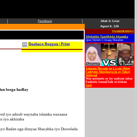
|
|
Feedback
Allah Is Great
Agust 6, 126
TAARIIKHDA ISLAAMKA
Silsiladda Taariikhda Islaamka
Qore:Shiikh C/risaaq Macalim
Daabaco Boggan | Print
Samsam Ducaale oo La soo Helay
Cadeymo Muujinaya in ay Tahay
Ardayad
Waa qormada ay ku saabsan tahay
Faallada SomaliTalk ee bishan
Guji
adan looga hadlay
yeed iyo aduub waynaha islamka waxaana
un iyo akhiraba
nyo Badan uga dirayaa Shacabka iyo Doowlada