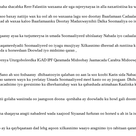
ha shacabka Reer Falastiin waxaana ale uga rajeeynayaa in alla naxariistiisa ku w
a soo baxay natiijo wax ku ool ah oo waxaana lagu soo doortay Baarlamaan Cadaa
ad ah waxaa kaloo Baarlamaanku Doortay Madaxwaynihii Dalka Soomaaliya oo isa
aaray ayaa ka turjumeeysa in umada Soomaaliyeed ubislaatay Nabada iyo cadaa
aqameedyadii Soomaaliyeed oo iyagu muujiyay Xilkasnimo dheerad ah runtiina 
oda u horseedaan Doowlad iyo midnimo qaran ,
eenya Ururgoboleedka IGAD IPF Qaramada Midoobay Jaamacada Carabta Midoow
ano ah soo fodsaaray dhibaatooyin qalafsan oo aan la soo koobi Karin sida Naba
o sameen wayn ku yeelatay Umada Soomaaliyeed meel kasto oo ay joogaan Dhibaa
ay daacadnimo iyo geesinimo ku dheehantahay wax ka qabashada arimahaas Kaalink
stii golaha wasiirada oo jaangoon doona qorshaha ay doowladu ku howl gali doont
haqaysa aragti nabadeed wada xaajood Siyaasad furfuran oo horsed u ah in la is 
oo ay ka qaybqaataan dad lehg aqoon xilkasnimo waayo aragnimo iyo rabitaan qar