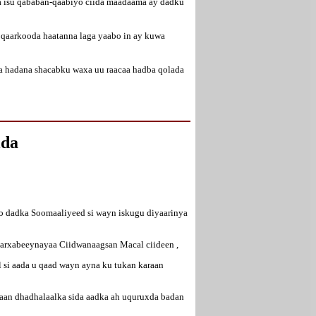
 la isu qababan-qaabiyo ciida maadaama ay dadku
a qaarkooda haatanna laga yaabo in ay kuwa
yaa hadana shacabku waxa uu raacaa hadba qolada
ida
oo dadka Soomaaliyeed si wayn iskugu diyaarinya
barxabeeynayaa Ciidwanaagsan Macal ciideen ,
 si aada u qaad wayn ayna ku tukan karaan
aan dhadhalaalka sida aadka ah uquruxda badan