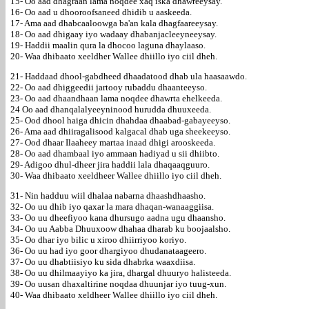
15- Oo aad dhagraan lama noqdee xaq iska dhawreeysay.
16- Oo aad u dhooroofsaneed dhidib u aaskeeda.
17- Ama aad dhabcaaloowga ba'an kala dhagfaareeysay.
18- Oo aad dhigaay iyo wadaay dhabanjacleeyneeysay.
19- Haddii maalin qura la dhocoo laguna dhaylaaso.
20- Waa dhibaato xeeldher Wallee dhiillo iyo ciil dheh.
21- Haddaad dhool-gabdheed dhaadatood dhab ula haasaawdo.
22- Oo aad dhiggeedii jartooy rubaddu dhaanteeyso.
23- Oo aad dhaandhaan lama noqdee dhawrta ehelkeeda.
24 Oo aad dhanqalalyeeyninood hurudda dhuuxeeda.
25- Ood dhool haiga dhicin dhahdaa dhaabad-gabayeeyso.
26- Ama aad dhiiragalisood kalgacal dhab uga sheekeeyso.
27- Ood dhaar Ilaaheey martaa inaad dhigi arooskeeda.
28- Oo aad dhambaal iyo ammaan hadiyad u sii dhiibto.
29- Adigoo dhul-dheer jira haddii lala dhaqaaqguuro.
30- Waa dhibaato xeeldheer Wallee dhiillo iyo ciil dheh.
31- Nin hadduu wiil dhalaa nabarna dhaashdhaasho.
32- Oo uu dhib iyo qaxar la mara dhaqan-wanaaggiisa.
33- Oo uu dheefiyoo kana dhursugo aadna ugu dhaansho.
34- Oo uu Aabba Dhuuxoow dhahaa dharab ku boojaalsho.
35- Oo dhar iyo bilic u xiroo dhiirriyoo koriyo.
36- Oo uu had iyo goor dhargiyoo dhudanataageero.
37- Oo uu dhabtiisiyo ku sida dhabrka waaxdiisa.
38- Oo uu dhilmaayiyo ka jira, dhargal dhuuryo halisteeda.
39- Oo uusan dhaxaltirine noqdaa dhuunjar iyo tuug-xun.
40- Waa dhibaato xeldheer Wallee dhiillo iyo ciil dheh.