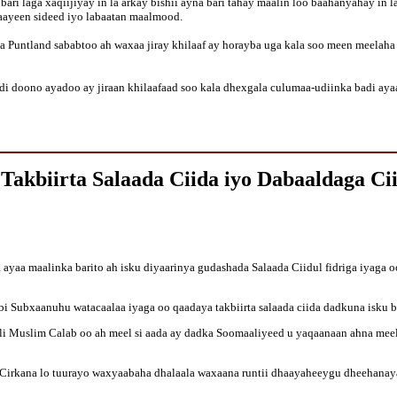
ari laga xaqiijiyay in la arkay bishii ayna bari tahay maalin loo baahanyahay in
ayeen sideed iyo labaatan maalmood.
a Puntland sababtoo ah waxaa jiray khilaaf ay horayba uga kala soo meen meelah
 iidi doono ayadoo ay jiraan khilaafaad soo kala dhexgala culumaa-udiinka badi a
akbiirta Salaada Ciida iyo Dabaaldaga Ci
yaa maalinka barito ah isku diyaarinya gudashada Salaada Ciidul fidriga iyaga 
Subxaanuhu watacaalaa iyaga oo qaadaya takbiirta salaada ciida dadkuna isku 
i Muslim Calab oo ah meel si aada ay dadka Soomaaliyeed u yaqaanaan ahna meel
Cirkana lo tuurayo waxyaabaha dhalaala waxaana runtii dhaayaheeygu dheehanay