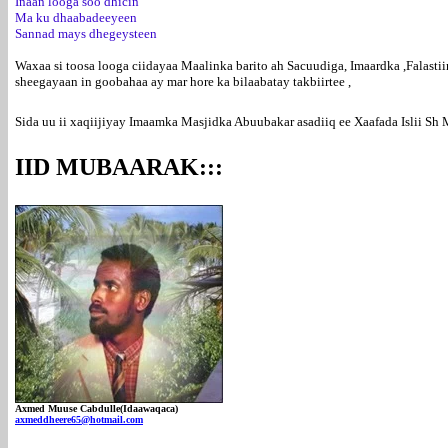
Inaan looga soo dhicin
Ma ku dhaabadeeyeen
Sannad mays dhegeysteen
Waxaa si toosa looga ciidayaa Maalinka barito ah Sacuudiga, Imaardka ,Falast
sheegayaan in goobahaa ay mar hore ka bilaabatay takbiirtee ,
Sida uu ii xaqiijiyay Imaamka Masjidka Abuubakar asadiiq ee Xaafada Islii Sh
IID MUBAARAK:::
Axmed Muuse Cabdulle(Idaawaqaca)
axmeddheere65@hotmail.com