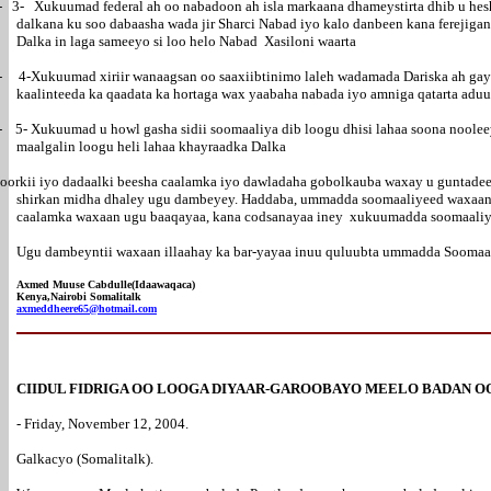
-
3-
Xukuumad federal ah oo nabadoon ah isla markaana dhameystirta dhib u hesh
dalkana ku soo dabaasha wada jir Sharci Nabad iyo kalo danbeen kana ferejiga
Dalka in laga sameeyo si loo helo Nabad Xasiloni waarta
-
4-
Xukuumad xiriir wanaagsan oo saaxiibtinimo laleh wadamada Dariska ah gay
kaalinteeda ka qaadata ka hortaga wax yaabaha nabada iyo amniga qatarta aduu
-
5-
Xukuumad u howl gasha sidii soomaaliya dib loogu dhisi lahaa soona nooleey
maalgalin loogu heli lahaa khayraadka Dalka
oorkii iyo dadaalki beesha caalamka iyo dawladaha gobolkauba waxay u guntadeen
shirkan midha dhaley ugu dambeyey. Haddaba, ummadda soomaaliyeed waxaan ug
caalamka waxaan ugu baaqayaa, kana codsanayaa iney xukuumadda soomaaliya
Ugu dambeyntii waxaan illaahay ka bar-yayaa inuu quluubta ummadda Soomaaliy
Axmed Muuse Cabdulle(Idaawaqaca)
Kenya,Nairobi Somalitalk
axmeddheere65@hotmail.com
CIIDUL FIDRIGA OO LOOGA DIYAAR-GAROOBAYO MEELO BADAN O
- Friday, November 12, 2004.
Galkacyo (Somalitalk).