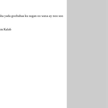
aasha yada goobahaa ku sugan oo waxa ay noo soo
lim Kalab