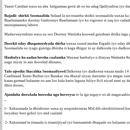
Yaasir Carafaat waxa uu aha halgaamaa geesi ah oo ku adag Qadiyadiisa iyo dana
Rajadii shirkii Soomaalida
Sidaad la socotaanba shirkii soomaalida waxaa k
Baarlamaanku doortay Gudoomye Baarlamaan iyo ku xigoono si xaq iyo cadaal
musuqmaasuq laheen
Madaxwaynuhina waxa uu soo Doortay Wasiirka koowad guushaas shirka lagu g
Doorkii oday dhaqameedyada shirka
waxaa xusud mudan Ergadii iyo oday dh
Soomaalida oo iyagu guntiga dhiisha is kaga dhigay in ay dalkooda iyo dadko
Hanbalyo ku aadan beesha caalamka
Waxaan hanbalyo u dirayaa Wadanka K
nagu siiyay in aan doowlad dhisano,
Talo ujeedin Shacabka Soomaaliyeed
Dalkeena iyo dadkeena waxaa mudo 14 S
Caafimaad Xumo Burbur iyo Barakac ina dhaxal siiyay darxumo iyo magac xum
karaa gurmad balaaran oo aan loo kala harin laguna fuliyo ficil niyad sami 
dhisi doono,
Ajandaha doowlada hoowsha ugu horeeysa
ee la iga sugayo oo ah magacaabi
,,.
-
1-
Xukuumada la dhisdoono waxa ay noqondoontaa Mid dib uheshiisiineed kuna s
leeyahay heer gobol iyo mid caalami
-
2-
Xukuumad la timaada is tiraatiijiyad iyo barnaamish dhaqaale oo balaaran 