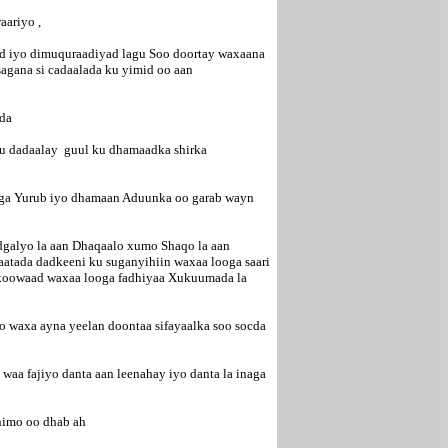
aariyo ,
lad iyo dimuquraadiyad lagu Soo doortay waxaana
gana si cadaalada ku yimid oo aan
lada
ku dadaalay guul ku dhamaadka shirka
ga Yurub iyo dhamaan Aduunka oo garab wayn
dgalyo la aan Dhaqaalo xumo Shaqo la aan
tada dadkeeni ku suganyihiin waxaa looga saari
a koowaad waxaa looga fadhiyaa Xukuumada la
o waxa ayna yeelan doontaa sifayaalka soo socda
waa fajiyo danta aan leenahay iyo danta la inaga
animo oo dhab ah