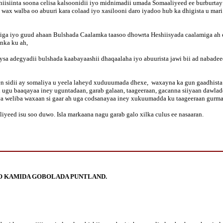
iisiinta soona celisa kalsoonidii iyo midnimadii umada Somaaliyeed ee burburta
n wax walba oo abuuri kara colaad iyo xasilooni daro iyadoo hub ka dhigista u m
iga iyo guud ahaan Bulshada Caalamka taasoo dhowrta Heshiisyada caalamiga ah e
nka ku ah,
sa adegyadii bulshada kaabayaashii dhaqaalaha iyo abuurista jawi bii ad nabadeed
 sidii ay somaliya u yeela laheyd xuduuumada dhexe, waxayna ka gun gaadhista u
u baaqayaa iney uguntadaan, garab galaan, taageeraan, gacanna siiyaan dawladda
 weliba waxaan si gaar ah uga codsanayaa iney xukuumadda ku taageeraan gurma
eed isu soo duwo. Isla markaana nagu garab galo xilka culus ee nasaaran.
O KAMIDA GOBOLADA PUNTLAND.