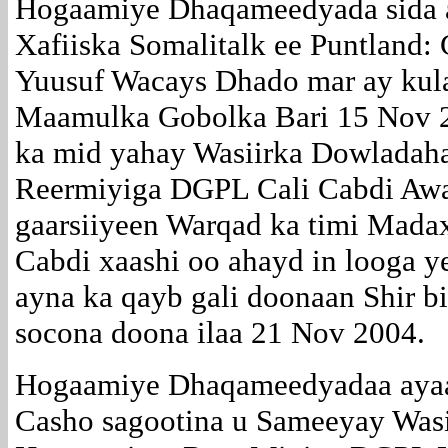
Hogaamiye Dhaqameedyada sida a
Xafiiska Somalitalk ee Puntland
Yuusuf Wacays Dhado mar ay kula
Maamulka Gobolka Bari 15 Nov 20
ka mid yahay Wasiirka Dowladah
Reermiyiga DGPL Cali Cabdi Aw
gaarsiiyeen Warqad ka timi Ma
Cabdi xaashi oo ahayd in looga 
ayna ka qayb gali doonaan Shir 
socona doona ilaa 21 Nov 2004.
Hogaamiye Dhaqameedyadaa ayaa 
Casho sagootina u Sameeyay Was