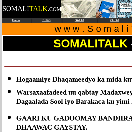
SOMALI
TALK
.
COM
|
|
|
Home
SIIRO
SALAT
ZAKAT
w w w . S o m a l i 
SOMALITALK
Hogaamiye Dhaqameedyo ka mida kuw
Warsaxaafadeed uu qabtay Madaxwey
Dagaalada Sool iyo Barakaca ku yimi
GAARI KU GADOOMAY BANDIIR
DHAAWAC GAYSTAY.