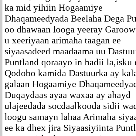
ka mid yihiin Hogaamiye
Dhaqameedyada Beelaha Dega Pu
oo dhawaan looga yeeray Garoowe
u xeeriyaan arimaha taagan ee
siyaasadeed maadaama uu Dastuu
Puntland qoraayo in hadii la,isku
Qodobo kamida Dastuurka ay kal
galaan Hogaamiye Dhaqameedyad
Duqaydaas ayaa waxaa ay ahayd
ulajeedada socdaalkooda sidii wa
loogu samayn lahaa Arimaha siya
ee ka dhex jira Siyaasiyiinta Punt