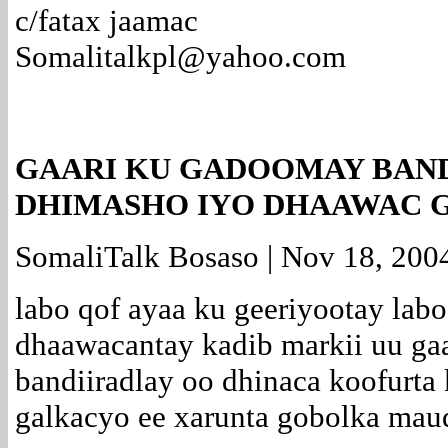
c/fatax jaamac
Somalitalkpl@yahoo.com
GAARI KU GADOOMAY BAN
DHIMASHO IYO DHAAWAC G
SomaliTalk Bosaso | Nov 18, 200
labo qof ayaa ku geeriyootay labo
dhaawacantay kadib markii uu ga
bandiiradlay oo dhinaca koofurta
galkacyo ee xarunta gobolka mau