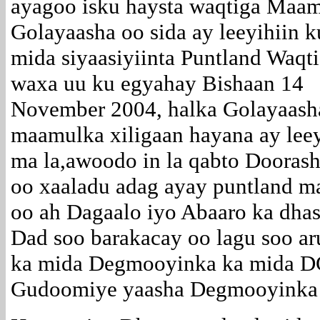
ayagoo isku haysta waqtiga Maa
Golayaasha oo sida ay leeyihiin 
mida siyaasiyiinta Puntland Waqt
waxa uu ku egyahay Bishaan 14
November 2004, halka Golayaash
maamulka xiligaan hayana ay leey
ma la,awoodo in la qabto Dooras
oo xaaladu adag ayay puntland m
oo ah Dagaalo iyo Abaaro ka dha
Dad soo barakacay oo lagu soo ar
ka mida Degmooyinka ka mida DG
Gudoomiye yaasha Degmooyinka 