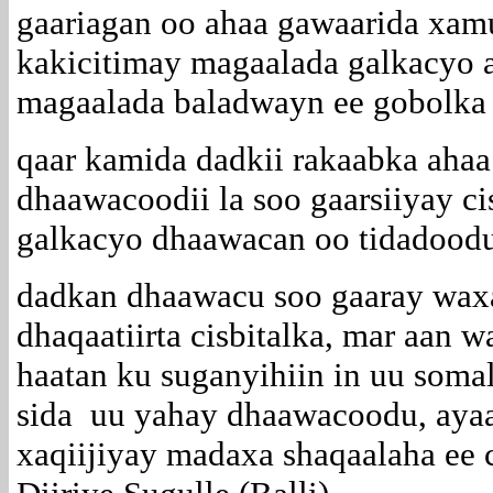
gaariagan oo ahaa gawaarida xam
kakicitimay magaalada galkacyo a
magaalada baladwayn ee gobolka 
qaar kamida dadkii rakaabka ahaa
dhaawacoodii la soo gaarsiiyay c
galkacyo dhaawacan oo tidadoodu
dadkan dhaawacu soo gaaray waxa
dhaqaatiirta cisbitalka, mar aan 
haatan ku suganyihiin in uu somal
sida uu yahay dhaawacoodu, ayaa 
xaqiijiyay madaxa shaqaalaha ee 