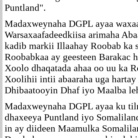
Puntland".
Madaxweynaha DGPL ayaa waxaa 
Warsaxaafadeedkiisa arimaha Abaa
kadib markii Illaahay Roobab ka 
Roobabkaa ay geesteen Barakac h
Xoolo dhaqatada ahaa oo uu ka R
Xoolihii intii abaaraha uga harta
Dhibaatooyin Dhaf iyo Maalba le
Madaxweynaha DGPL ayaa ku til
dhaxeeya Puntland iyo Somalilan
in ay diideen Maamulka Somalil