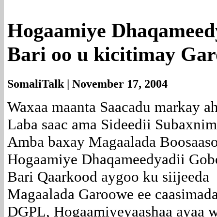
Hogaamiye Dhaqameedy
Bari oo u kicitimay Ga
SomaliTalk | November 17, 2004
Waxaa maanta Saacadu markay a
Laba saac ama Sideedii Subaxnim
Amba baxay Magaalada Boosaas
Hogaamiye Dhaqameedyadii Gob
Bari Qaarkood aygoo ku siijeeda
Magaalada Garoowe ee caasimad
DGPL, Hogaamiyeyaashaa ayaa w