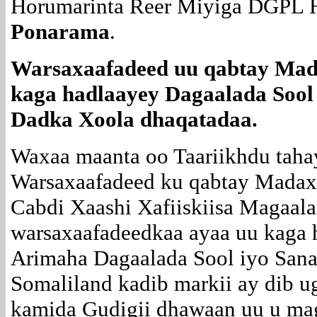
Horumarinta Reer Miyiga DGPL H
Ponarama
.
Warsaxaafadeed uu qabtay Ma
kaga hadlaayey Dagaalada Sool
Dadka Xoola dhaqatadaa.
Waxaa maanta oo Taariikhdu tah
Warsaxaafadeed ku qabtay Mad
Cabdi Xaashi Xafiiskiisa Magaal
warsaxaafadeedkaa ayaa uu kag
Arimaha Dagaalada Sool iyo Sana
Somaliland kadib markii ay dib u
kamida Gudigii dhawaan uu u ma