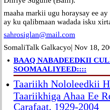
Diiriye Sugulle (Balli).
maaha markii ugu horaysay ee ay
ay ku qalibmaan wadada isku xirt
sahrosiglan@mail.com
SomaliTalk Galkacyo| Nov 18, 2
BAAQ NABADEEDKII CU
SOOMAALIYEED::::
Ta
ariikh Nololeedkii 
Taariikhiga Ahaa Ee Re
Carafaat. 1929-2004