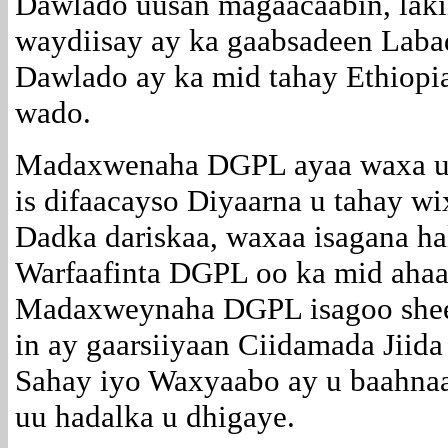
Dawlado uusan magaacaabin, laki
waydiisay ay ka gaabsadeen Labad
Dawlado ay ka mid tahay Ethiopi
wado.
Madaxwenaha DGPL ayaa waxa uu
is difaacayso Diyaarna u tahay w
Dadka dariskaa, waxaa isagana ha
Warfaafinta DGPL oo ka mid ahaa
Madaxweynaha DGPL isagoo sheeg
in ay gaarsiiyaan Ciidamada Jiid
Sahay iyo Waxyaabo ay u baahna
uu hadalka u dhigaye.