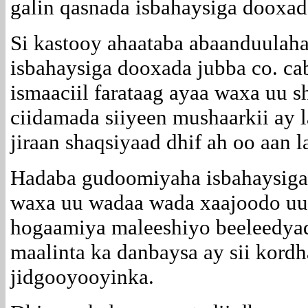
galin qasnada isbahaysiga dooxad
Si kastooy ahaataba abaanduulah
isbahaysiga dooxada jubba co. cab
ismaaciil farataag ayaa waxa uu s
ciidamada siiyeen mushaarkii ay 
jiraan shaqsiyaad dhif ah oo aan l
Hadaba gudoomiyaha isbahaysiga
waxa uu wadaa wada xaajoodo uu 
hogaamiya maleeshiyo beeleedya
maalinta ka danbaysa ay sii kord
jidgooyooyinka.