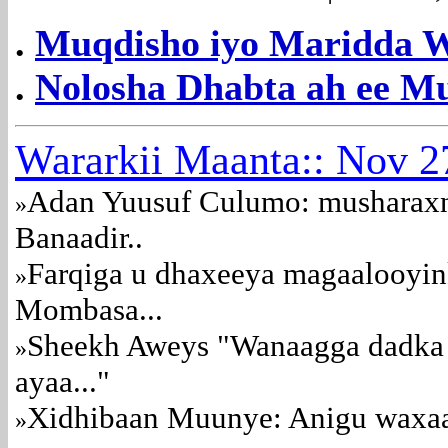
.
Muqdisho iyo Maridda 
.
Nolosha Dhabta ah ee M
Wararkii Maanta:: Nov 2
Adan Yuusuf Culumo: musharax
»
Banaadir..
Farqiga u dhaxeeya magaalooyin
»
Mombasa...
Sheekh Aweys "Wanaagga dadka
»
ayaa..."
Xidhibaan Muunye: Anigu waxaa
»