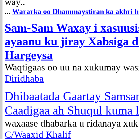
way..
...
Wararka oo Dhammaystiran ka akhri hal
Sam-Sam Waxay i xasuusis
ayaanu ku jiray Xabsiga d
Hargeysa
Waqtigaas oo uu na xukumay wasi
Diridhaba
Dhibaatada Gaartay Sams
Caadigaa ah Shuqul kuma 
waxaase dhabarka u ridanaya x
C/Waaxid Khalif