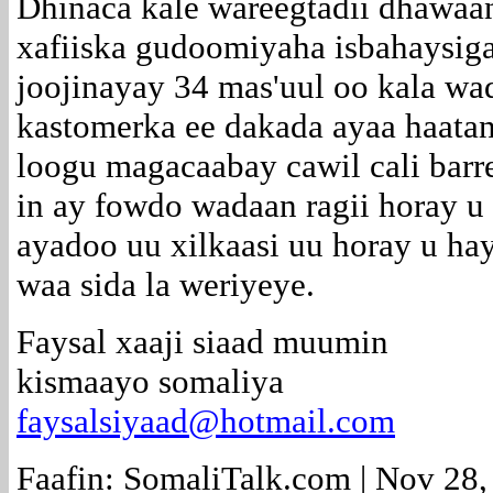
Dhinaca kale wareegtadii dhawaa
xafiiska gudoomiyaha isbahaysig
joojinayay 34 mas'uul oo kala w
kastomerka ee dakada ayaa haatan
loogu magacaabay cawil cali bar
in ay fowdo wadaan ragii horay 
ayadoo uu xilkaasi uu horay u hay
waa sida la weriyeye.
Faysal xaaji siaad muumin
kismaayo somaliya
faysalsiyaad@hotmail.com
Faafin: SomaliTalk.com | Nov 28,