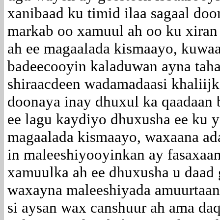
xanibaad ku timid ilaa sagaal do
markab oo xamuul ah oo ku xiran
ah ee magaalada kismaayo, kuwa
badeecooyin kaladuwan ayna tahay
shiraacdeen wadamadaasi khaliij
doonaya inay dhuxul ka qaadaan
ee lagu kaydiyo dhuxusha ee ku 
magaalada kismaayo, waxaana ada
in maleeshiyooyinkan ay fasaxaan
xamuulka ah ee dhuxusha u daad 
waxayna maleeshiyada amuurtaan 
si aysan wax canshuur ah ama daq