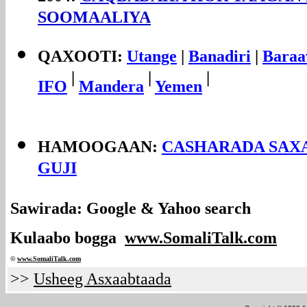
SOOMAALIYA
QAXOOTI:
Utange
|
Banadiri
|
Baraa
|
|
|
IFO
Mandera
Yemen
HAMOOGAAN:
CASHARADA SAXA
GUJI
Sawirada: Google & Yahoo search
Kulaabo bogga
www.SomaliTalk.com
©
www.Somali
Talk.com
>>
Usheeg Asxaabtaada