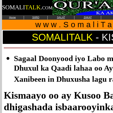
SOMALI
TALK
.
COM
|
|
|
|
Home
SIIRO
SALAT
ZAKAT
w w w . S o m a l i T a 
SOMALITALK
-
K
Sagaal Doonyood iyo Labo 
Dhuxul ka Qaadi lahaa oo Ay
Xanibeen in Dhuxusha lagu r
Kismaayo oo ay Kusoo B
dhigashada isbaarooyink