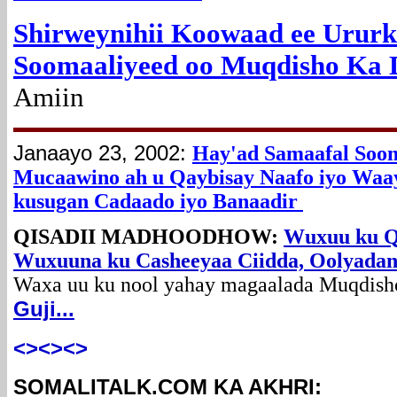
Shirweynihii Koowaad ee Ururk
Soomaaliyeed oo Muqdisho Ka 
Amiin
Janaayo 23, 2002:
Hay'ad Samaafal Soom
Mucaawino ah u Qaybisay Naafo iyo Waay
kusugan Cadaado iyo Banaadir
QISADII MADHOODHOW:
Wuxuu ku Q
Wuxuuna ku Casheeyaa Ciidda, Oolyadan
Waxa uu ku nool yahay magaalada Muqdisho
Guji...
<><><>
SOMALITALK.COM KA AKHRI: