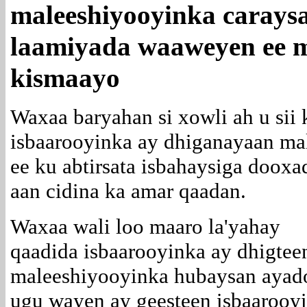
maleeshiyooyinka carays
laamiyada waaweyen ee 
kismaayo
Waxaa baryahan si xowli ah u sii
isbaarooyinka ay dhiganayaan ma
ee ku abtirsata isbahaysiga doox
aan cidina ka amar qaadan.
Waxaa wali loo maaro la'yahay
qaadida isbaarooyinka ay dhigtee
maleeshiyooyinka hubaysan ayad
ugu wayen ay geesteen isbaarooy