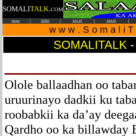
SOMALI
TALK
.
COM
|
|
|
|
Home
SIIRO
SALAT
ZAKAT
w w w . S o m a l i T 
SOMALITALK
Olole ballaadhan oo taba
uruurinayo dadkii ku tab
roobabkii ka da’ay deeg
Qardho oo ka billawday 