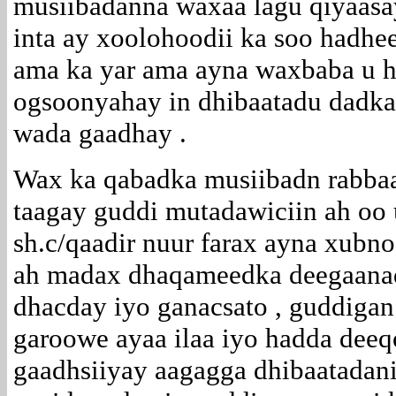
musiibadanna waxaa lagu qiyaasa
inta ay xoolohoodii ka soo hadhe
ama ka yar ama ayna waxbaba u h
ogsoonyahay in dhibaatadu dadk
wada gaadhay .
Wax ka qabadka musiibadn rabbaa
taagay guddi mutadawiciin ah oo
sh.c/qaadir nuur farax ayna xubno
ah madax dhaqameedka deegaana
dhacday iyo ganacsato , guddiga
garoowe ayaa ilaa iyo hadda deeq
gaadhsiiyay aagagga dhibaatadan