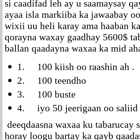
si caadifad leh ay u saamaysay qa
ayaa isla markiiba ka jawaabay o
wixii uu heli karay ama haaban ka
qorayna waxay gaadhay 5600$ tab
ballan qaadayna waxaa ka mid aha
1. 100 kiish oo raashin ah .
2. 100 teendho
3. 100 buste
4. iyo 50 jeerigaan oo saliid 
deeqdaasna waxaa ku tabarucay 
horay loogu bartay ka qayb qaada