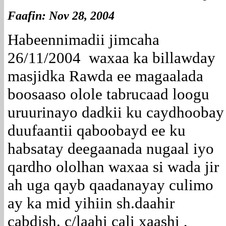
Faafin: Nov 28, 2004
Habeennimadii jimcaha
26/11/2004 waxaa ka billawday
masjidka Rawda ee magaalada
boosaaso olole tabrucaad loogu
uruurinayo dadkii ku caydhoobay
duufaantii qaboobayd ee ku
habsatay deegaanada nugaal iyo
qardho ololhan waxaa si wada jir
ah uga qayb qaadanayay culimo
ay ka mid yihiin sh.daahir
cabdish. c/laahi cali xaashi ,