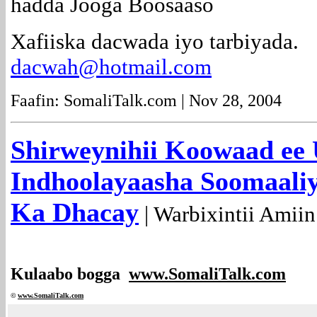
hadda Jooga Boosaaso
Xafiiska dacwada iyo tarbiyada.
dacwah@hotmail.com
Faafin: SomaliTalk.com | Nov 28, 2004
Shirweynihii Koowaad ee
Indhoolayaasha Soomaali
Ka Dhacay
| Warbixintii Amiin
Kulaabo bogga
www.SomaliTalk.com
©
www.Somali
Talk.com