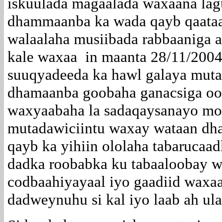
iskuulada magaalada waxaana lag
dhammaanba ka wada qayb qaata
walaalaha musiibada rabbaaniga a
kale waxaa in maanta 28/11/200
suuqyadeeda ka hawl galaya muta
dhamaanba goobaha ganacsiga o
waxyaabaha la sadaqaysanayo moo
mutadawiciintu waxay wataan dha
qayb ka yihiin ololaha tabarucaa
dadka roobabka ku tabaaloobay 
codbaahiyayaal iyo gaadiid waxa
dadweynuhu si kal iyo laab ah ul