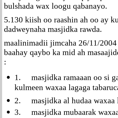
bulshada wax loogu qabanayo.
5.130 kiish oo raashin ah oo ay k
dadweynaha masjidka rawda.
maalinimadii jimcaha 26/11/2004 
baahay qaybo ka mid ah masaajid
:
1. masjidka ramaaan oo si g
kulmeen waxaa lagaga tabaruc
2. masjidka al hudaa waxaa 
3. masjidka mubaarak waxaa 