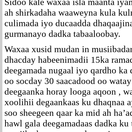
Sidoo kale waxaa isla maanta iyan
ah shirkadaha waaweyna kula ku
culimada iyo ducaadda dhaqaajin
gurmanayo dadka tabaaloobay.
Waxaa xusid mudan in musiibadan
dhacday habeenimadii 15ka ramad
deegamada nugaal iyo qardho ka d
oo socday 30 saacadood oo watay
deegaanka horay looga aqoon , w
xoolihii degaankaas ku dhaqnaa 
soo sheegeen qaar ka mid ah ha’a
hawl gala deegamadaas dadka ku 