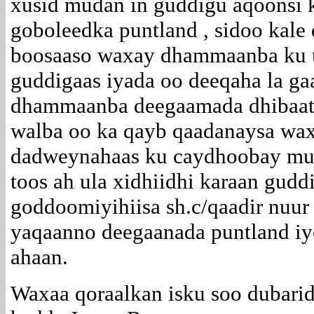
xusid mudan in guddigu aqoonsi 
goboleedka puntland , sidoo kale
boosaaso waxay dhammaanba ku u
guddigaas iyada oo deeqaha la ga
dhammaanba deegaamada dhibaata
walba oo ka qayb qaadanaysa wa
dadweynahaas ku caydhoobay mus
toos ah ula xidhiidhi karaan gud
goddoomiyihiisa sh.c/qaadir nuur
yaqaanno deegaanada puntland i
ahaan.
Waxaa qoraalkan isku soo dubari