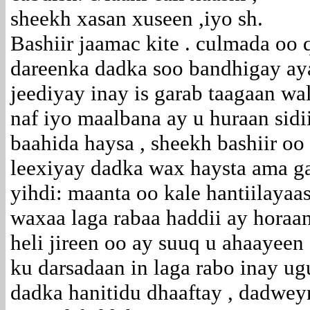
sheekh xasan xuseen ,iyo sh.
Bashiir jaamac kite . culmada oo 
dareenka dadka soo bandhigay ay
jeediyay inay is garab taagaan w
naf iyo maalbana ay u huraan sidi
baahida haysa , sheekh bashiir oo
leexiyay dadka wax haysta ama ga
yihdi: maanta oo kale hantiilayaa
waxaa laga rabaa haddii ay horaan
heli jireen oo ay suuq u ahaayeen
ku darsadaan in laga rabo inay u
dadka hanitidu dhaaftay , dadwey