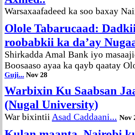
Warsaxaafadeed ka soo baxay Nair
Olole Tabarucaad: Dadki
roobabkii ka da’ay Nuga
Shirkadda Amal Bank iyo masaaj
Boosaaso ayaa ka qayb qaatay Olol
Guji...
Nov 28
Warbixin Ku Saabsan Ja
(Nugal University)
War bixintii
Asad Caddaani...
Nov 
Kulan maanta Nairobi k