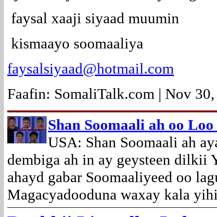
faysal xaaji siyaad muumin
kismaayo soomaaliya
faysalsiyaad@hotmail.com
Faafin: SomaliTalk.com | Nov 30,
Shan Soomaali ah oo Loo 
USA: Shan Soomaali ah ay
dembiga ah in ay geysteen dilkii 
ahayd gabar Soomaaliyeed oo lagu
Magacyadooduna waxay kala yihi