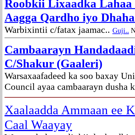
Roobkii Lixaadka Lahaa 
Aagga Qardho iyo Dhaha
Warbixintii c/fatax jaamac..
Guji..
N
Cambaarayn Handadaadii
C/Shakur (Gaaleri)
Warsaxaafadeed ka soo baxay
Uni
Council ayaa cambaarayn dusha k
Xaalaadda Ammaan ee K
Caal Waayay