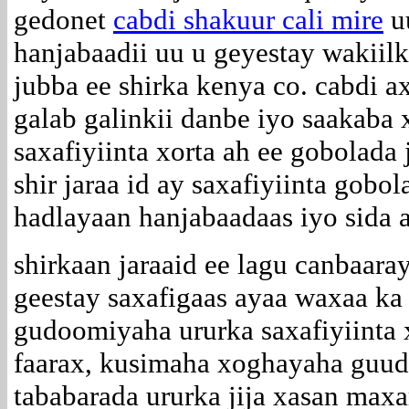
gedonet
cabdi shakuur cali mire
u
hanjabaadii uu u geyestay wakiil
jubba ee shirka kenya co. cabdi 
galab galinkii danbe iyo saakaba 
saxafiyiinta xorta ah ee gobolada
shir jaraa id ay saxafiyiinta gob
hadlayaan hanjabaadaas iyo sida a
shirkaan jaraaid ee lagu canbaara
geestay saxafigaas ayaa waxaa ka
gudoomiyaha ururka saxafiyiinta x
faarax, kusimaha xoghayaha guud
tababarada ururka jija xasan max