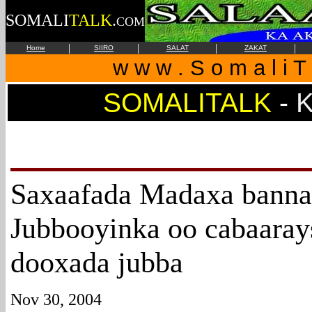
SOMALI
TALK
.
COM
|
|
|
|
Home
SIIRO
SALAT
ZAKAT
w w w . S o m a l i T 
SOMALITALK
-
Saxaafada Madaxa banna
Jubbooyinka oo cabaaray
dooxada jubba
Nov 30, 2004