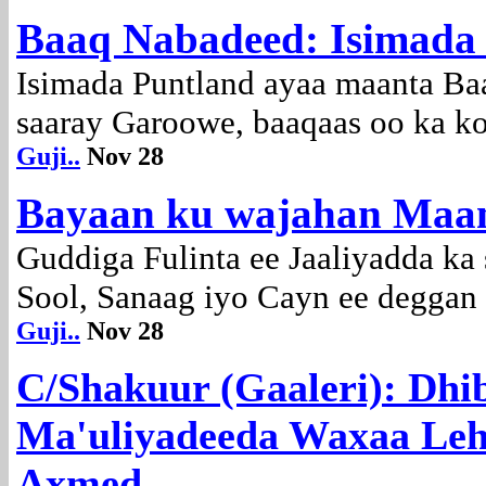
Baaq Nabadeed: Isimada
Isimada Puntland ayaa maanta Ba
saaray Garoowe, baaqaas oo ka k
Guji..
Nov 28
Bayaan ku wajahan Maa
Guddiga Fulinta ee Jaaliyadda ka
Sool, Sanaag iyo Cayn ee deggan 
Guji..
Nov 28
C/Shakuur (Gaaleri): Dhib
Ma'uliyadeeda Waxaa Leh
Axmed..