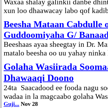
Waxaa shalay galinkii danbe dhin
xun loo dhaawacay labo qof kadib 
Beesha Mataan Cabdulle 
Guddoomiyaha G/ Banaadi
Beeshaas ayaa sheegtay in Dr. 
matalo beesha oo uu yahay ninka k
Golaha Wasiirada Sooma
Dhawaaqi Doono
24ta Saacadood ee fooda nagu so
wadaa in la magcaabo golaha Wasi
Guji...
Nov 28