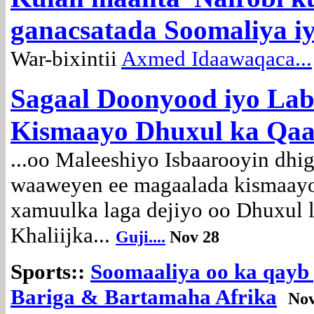
ganacsatada Soomaliya i
War-bixintii
Axmed Idaawaqaca...
Sagaal Doonyood iyo La
Kismaayo Dhuxul ka Qaad
...oo Maleeshiyo Isbaarooyin dh
waaweyen ee magaalada kismaayo
xamuulka laga dejiyo oo Dhuxul 
Khaliijka...
Guji....
Nov 28
Sports::
Soomaaliya oo ka qayb 
Bariga & Bartamaha Afrika
Nov