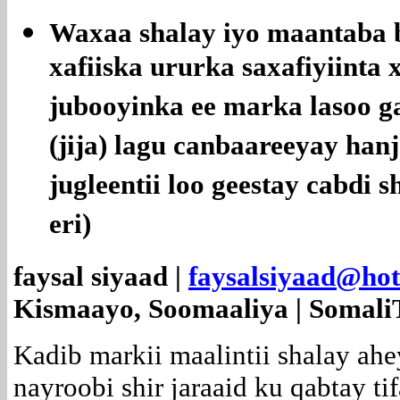
Waxaa shalay iyo maantaba 
xafiiska ururka saxafiyiinta 
jubooyinka ee marka lasoo g
(jija) lagu canbaareeyay han
jugleentii loo geestay cabdi 
eri)
faysal siyaad |
faysalsiyaad@ho
Kismaayo, Soomaaliya | Somali
Kadib markii maalintii shalay ah
nayroobi shir jaraaid ku qabtay ti