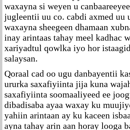
waxayna si weyen u canbaareeyee
jugleentii uu co. cabdi axmed uu 
waxayna sheegeen dhamaan xubnah
inay arintaas tahay meel kadhac 
xariyadtul qowlka iyo hor istaag
salaysan.
Qoraal cad oo ugu danbayentii ka
ururka saxafiyiinta jija kuna wa
saxafiyiinta soomaaliyeed ee joog
dibadisaba ayaa waxay ku muujiy
yahiin arintaan ay ku kaceen isb
ayna tahay arin aan horay looga b