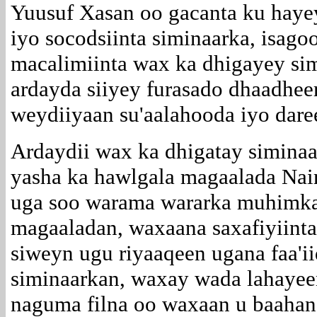
Yuusuf Xasan oo gacanta ku haye
iyo socodsiinta siminaarka, isago
macalimiinta wax ka dhigayey si
ardayda siiyey furasado dhaadhee
weydiiyaan su'aalahooda iyo dare
Ardaydii wax ka dhigatay siminaa
yasha ka hawlgala magaalada Nair
uga soo warama wararka muhimka 
magaaladan, waxaana saxafiyiint
siweyn ugu riyaaqeen ugana faa'i
siminaarkan, waxay wada lahayee
naguma filna oo waxaan u baahan