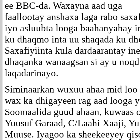
ee BBC-da. Waxayna aad uga
faallootay anshaxa laga rabo saxaf
iyo asluubta looga baahanyahay i
ku dhaqmo inta uu shaqada ku dh
Saxafiyiinta kula dardaarantay i
dhaqanka wanaagsan si ay u noqda
laqadarinayo.
Siminaarkan wuxuu ahaa mid loo
wax ka dhigayeen rag aad looga 
Soomaalida guud ahaan, kuwaas o
Yuusuf Garaad, C/Laahi Xaaji, Yu
Muuse. Iyagoo ka sheekeeyey qiso