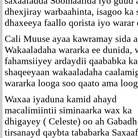
saxaafadda Soomaalida iyo guud a
dhexjiray warbaahinta, isagoo ka 
dhaxeeya faallo qorista iyo warar 
Cali Muuse ayaa kawramay sida a
Wakaaladaha wararka ee dunida, 
fahamsiiyey ardaydii qaababka ka
shaqeeyaan wakaaladaha caalamiga
wararka looga soo qaato ama loog
Waxaa iyaduna kamid ahayd
macalimiintii siminaarka wax ka
dhigayey ( Celeste) oo ah Gabadh
tirsanayd qaybta tababarka Saxaa