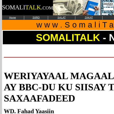
SOMALI
TALK
.
COM
|
|
|
|
Home
SIIRO
SALAT
ZAKAT
w w w . S o m a l i T a
SOMALITALK
- 
WERIYAYAAL MAGAAL
AY BBC-DU KU SIISAY
SAXAAFADEED
WD. Fahad Yaasiin