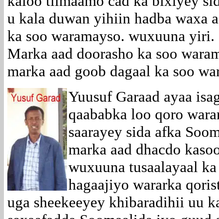
kaloo tilmaamo cad ka bixiyey si
u kala duwan yihiin hadba waxa 
ka soo waramayso. wuxuuna yiri.
Marka aad doorasho ka soo wara
marka aad goob dagaal ka soo wa
Yuusuf Garaad ayaa isa
qaababka loo qoro wara
saarayey sida afka Soo
marka aad dhacdo kaso
wuxuuna tusaalayaal ka 
hagaajiyo wararka qoris
uga sheekeeyey khibaradihii uu k