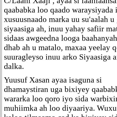
C/Laahi Xaaji , ayaa si faahfaah
qaababka loo qaado waraysiyada 
xusuusnaado marka uu su'aalah u
siyaasiga ah, inuu yahay safiir m
sidaas awgeedna looga baahanyah
dhab ah u matalo, maxaa yeelay 
suuragleyso inuu arko Siyaasig
dalka.
Yuusuf Xasan ayaa isaguna si
dhamaystiran uga bixiyey qaabab
wararka loo qoro iyo sida warbix
muhiimka ah loo diyaariya. Wux