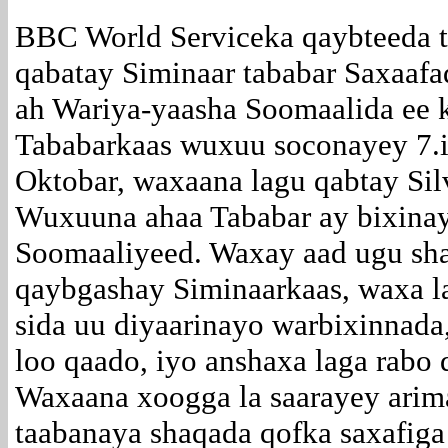
BBC World Serviceka qaybteeda t
qabatay Siminaar tababar Saxaafa
ah Wariya-yaasha Soomaalida ee k
Tababarkaas wuxuu soconayey 7.il
Oktobar, waxaana lagu qabtay Sil
Wuxuuna ahaa Tababar ay bixinay
Soomaaliyeed. Waxay aad ugu sha
qaybgashay Siminaarkaas, waxa la
sida uu diyaarinayo warbixinnada
loo qaado, iyo anshaxa laga rabo 
Waxaana xoogga la saarayey arima
taabanaya shaqada qofka saxafiga