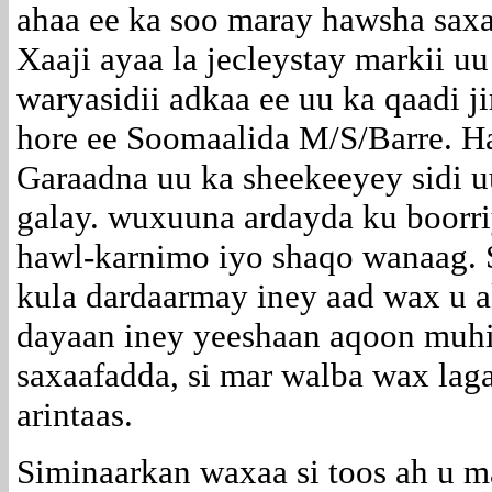
ahaa ee ka soo maray hawsha sax
Xaaji ayaa la jecleystay markii u
waryasidii adkaa ee uu ka qaadi 
hore ee Soomaalida M/S/Barre. H
Garaadna uu ka sheekeeyey sidi u
galay. wuxuuna ardayda ku boorr
hawl-karnimo iyo shaqo wanaag. 
kula dardaarmay iney aad wax u a
dayaan iney yeeshaan aqoon muhim
saxaafadda, si mar walba wax lag
arintaas.
Siminaarkan waxaa si toos ah u 