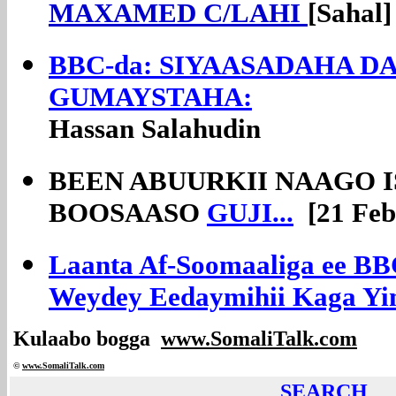
MAXAMED C/LAHI
[Sahal]
BBC-da: SIYAASADAHA D
GUMAYSTAHA:
Hassan Salahudin
BEEN ABUURKII NAAGO 
BOOSAASO
GUJI...
[21 Feb
Laanta Af-Soomaaliga ee BB
Weydey Eedaymihii Kaga Yi
Kulaabo bogga
www.SomaliTalk.com
©
www.Somali
Talk.com
SEARCH