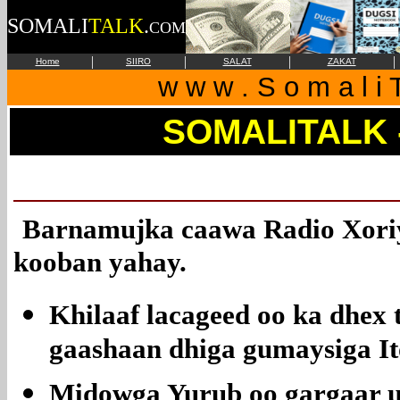
SOMALI
TALK
.
COM
|
|
|
|
Home
SIIRO
SALAT
ZAKAT
w w w . S o m a l i T
SOMALITALK 
Barnamujka caawa Radio Xori
kooban yahay.
Khilaaf lacageed oo ka dhex
gaashaan dhiga gumaysiga It
Midowga Yurub oo gargaar ug