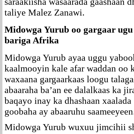
saraakiisha wasaarada gaashaan d
taliye Malez Zanawi.
Midowga Yurub oo gargaar ugu 
bariga Afrika
Midowga Yurub ayaa uggu yabooh
kaalmooyin kale afar waddan oo k
waxaana gargaarkaas loogu talagala
abaaraha ba’an ee dalalkaas ka jir
baqayo inay ka dhashaan xaalada 
goobaha ay abaaruhu saameeyeen
Midowga Yurub wuxuu jimcihii sh