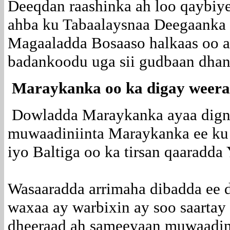
Deeqdan raashinka ah loo qaybiy
ahba ku Tabaalaysnaa Deegaanka 
Magaaladda Bosaaso halkaas oo 
badankoodu uga sii gudbaan dha
Maraykanka oo ka digay weerar
Dowladda Maraykanka ayaa digni
muwaadiniinta Maraykanka ee ku 
iyo Baltiga oo ka tirsan qaaradda
Wasaaradda arrimaha dibadda ee 
waxaa ay warbixin ay soo saartay 
dheeraad ah sameeyaan muwaadin