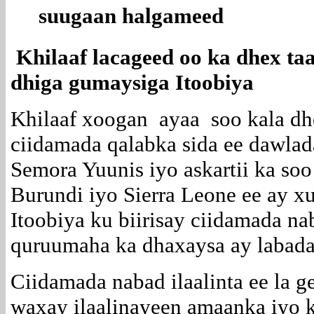
suugaan halgameed
Khilaaf lacageed oo ka dhex t
dhiga gumaysiga Itoobiya
Khilaaf xoogan ayaa soo kala dhe
ciidamada qalabka sida ee dawla
Semora Yuunis iyo askartii ka so
Burundi iyo Sierra Leone ee ay 
Itoobiya ku biirisay ciidamada na
quruumaha ka dhaxaysa ay labadaa
Ciidamada nabad ilaalinta ee la g
waxay ilaalinayeen amaanka iyo 