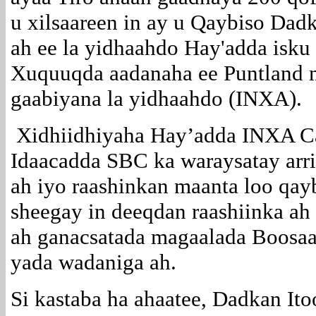
u xilsaareen in ay u Qaybiso Da
ah ee la yidhaahdo Hay'adda isku
Xuquuqda aadanaha ee Puntland 
gaabiyana la yidhaahdo (INXA).
Xidhiidhiyaha Hay’adda INXA C
Idaacadda SBC ka waraysatay arr
ah iyo raashinkan maanta loo qa
sheegay in deeqdan raashiinka ah
ah ganacsatada magaalada Boosa
yada wadaniga ah.
Si kastaba ha ahaatee, Dadkan It