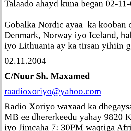
Talaado ahayd kuna began 02-11-
Gobalka Nordic ayaa ka kooban d
Denmark, Norway iyo Iceland, hal
iyo Lithuania ay ka tirsan yihiin 
02.11.2004
C/Nuur Sh. Maxamed
raadioxoriyo@yahoo.com
Radio Xoriyo waxaad ka dhegays
MB ee dhererkeedu yahay 9820 
iyo Jimcaha 7: 30PM waqtiga Afr