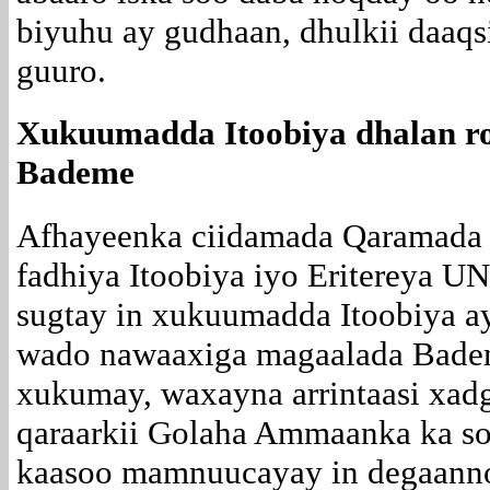
biyuhu ay gudhaan, dhulkii daaqs
guuro.
Xukuumadda Itoobiya dhalan r
Bademe
Afhayeenka ciidamada Qaramada 
fadhiya Itoobiya iyo Eritereya 
sugtay in xukuumadda Itoobiya a
wado nawaaxiga magaalada Bademe
xukumay, waxayna arrintaasi xad
qaraarkii Golaha Ammaanka ka s
kaasoo mamnuucayay in degaanno