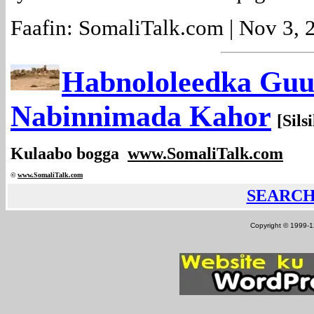
Faafin: SomaliTalk.com | Nov 3, 
Habnololeedka Guu
Nabinnimada Kahor
[Sils
Kulaabo bogga
www.SomaliTalk.com
©
www.Somali
Talk.com
SEARC
Copyright © 1999-12