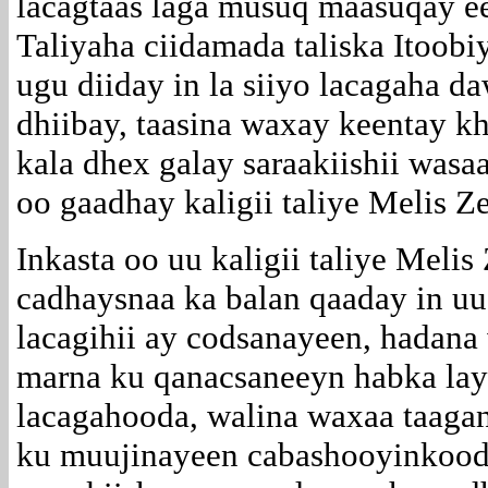
lacagtaas laga musuq maasuqay ee
Taliyaha ciidamada taliska Itoobiy
ugu diiday in la siiyo lacagaha 
dhiibay, taasina waxay keentay kh
kala dhex galay saraakiishii wasa
oo gaadhay kaligii taliye Melis 
Inkasta oo uu kaligii taliye Meli
cadhaysnaa ka balan qaaday in uu
lacagihii ay codsanayeen, hadana
marna ku qanacsaneeyn habka lay
lacagahooda, walina waxaa taagan 
ku muujinayeen cabashooyinkooda