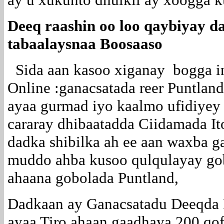
Deeq raashin oo loo qaybiyay d
tabaalaysnaa Boosaaso
Sida aan kasoo xiganay bogga in
Online :ganacsatada reer Puntlan
ayaa gurmad iyo kaalmo ufidiyey
cararay dhibaatadda Ciidamada It
dadka shibilka ah ee aan waxba g
muddo ahba kusoo qulqulayay go
ahaana gobolada Puntland,
Dadkaan ay Ganacsatadu Deeqda 
ayaa Tiro ahaan gaadhaya 200 qo