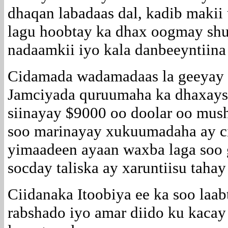
dhaqan labadaas dal, kadib makii
lagu hoobtay ka dhax oogmay shu
nadaamkii iyo kala danbeeyntiina
Cidamada wadamadaas la geeyay
Jamciyada quruumaha ka dhaxaysa
siinayay $9000 oo doolar oo mush
soo marinayay xukuumadaha ay ci
yimaadeen ayaan waxba laga soo 
socday taliska ay xaruntiisu taha
Ciidanaka Itoobiya ee ka soo laab
rabshado iyo amar diido ku kacay