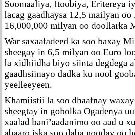
Soomaaliya, Itoobiya, Eritereya 
lacag gaadhaysa 12,5 mailyan oo 
16,000,000 milyan oo doollarka 
War saxaafadeed ka soo baxay M
sheegay in 6,5 milyan oo Euro l
la xidhiidha biyo siinta degdega 
gaadhsiinayo dadka ku nool goob
yeelleeyeen.
Khamiistii la soo dhaafnay wax
sheegtay in gobolka Ogadenya uu
xaalad bani’aadanimo oo aad u xu
abaaro iska soo daba noqday oo ho