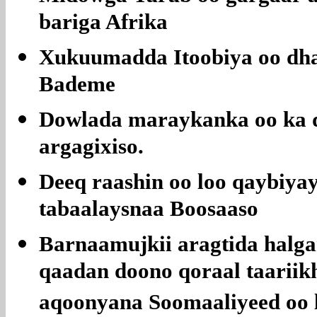
bariga Afrika
Xukuumadda Itoobiya oo dh
Bademe
Dowlada maraykanka oo ka d
argagixiso.
Deeq raashin oo loo qaybiya
tabaalaysnaa Boosaaso
Barnaamujkii aragtida halg
qaadan doono qoraal taariik
aqoonyana Soomaaliyeed oo 