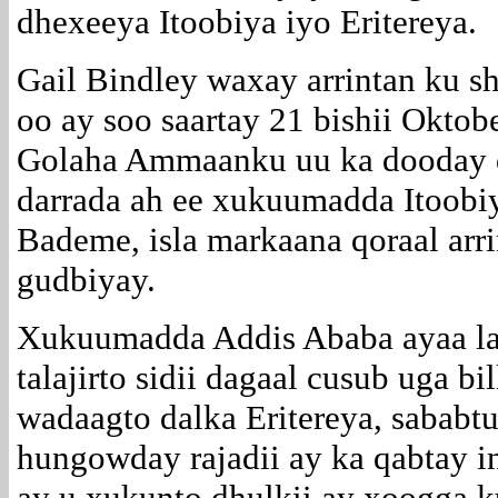
dhexeeya Itoobiya iyo Eritereya.
Gail Bindley waxay arrintan ku s
oo ay soo saartay 21 bishii Oktob
Golaha Ammaanku uu ka dooday 
darrada ah ee xukuumadda Itoobi
Bademe, isla markaana qoraal arri
gudbiyay.
Xukuumadda Addis Ababa ayaa la
talajirto sidii dagaal cusub uga bi
wadaagto dalka Eritereya, sababt
hungowday rajadii ay ka qabtay
ay u xukunto dhulkii ay xoogga 