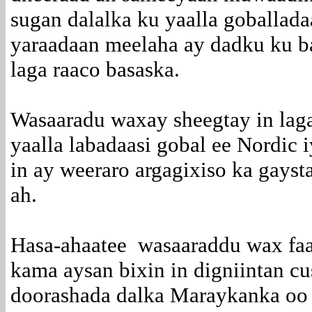
sugan dalalka ku yaalla goballada
yaraadaan meelaha ay dadku ku b
laga raaco basaska.
Wasaaradu waxay sheegtay in laga
yaalla labadaasi gobal ee Nordic 
in ay weeraro argagixiso ka gayst
ah.
Hasa-ahaatee wasaaraddu wax faa
kama aysan bixin in digniintan cus
doorashada dalka Maraykanka oo 