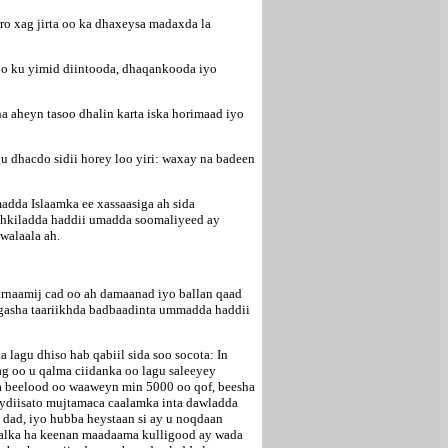
o xag jirta oo ka dhaxeysa madaxda la
 oo ku yimid diintooda, dhaqankooda iyo
 aheyn tasoo dhalin karta iska horimaad iyo
u dhacdo sidii horey loo yiri: waxay na badeen
adda Islaamka ee xassaasiga ah sida
ushkiladda haddii umadda soomaliyeed ay
walaala ah.
rnaamij cad oo ah damaanad iyo ballan qaad
gasha taariikhda badbaadinta ummadda haddii
lagu dhiso hab qabiil sida soo socota: In
ag oo u qalma ciidanka oo lagu saleeyey
ta beelood oo waaweyn min 5000 oo qof, beesha
eydiisato mujtamaca caalamka inta dawladda
 dad, iyo hubba heystaan si ay u noqdaan
dalka ha keenan maadaama kulligood ay wada