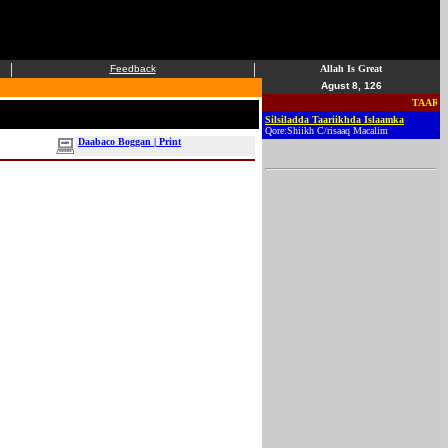
|
|
Feedback
Allah Is Great
Agust 8, 126
TAARIIKH
Silsiladda Taariikhda Islaamka
Qore:Shiikh C/risaaq Macalim
Daabaco Boggan | Print