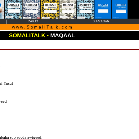
|
|
ZAKAT
RAMADAN
w w w . S o m a l i T a l k . c o m
SOMALITALK -
MAQAAL
n
i Yusuf
yeed
abaha soo socda awigeed: