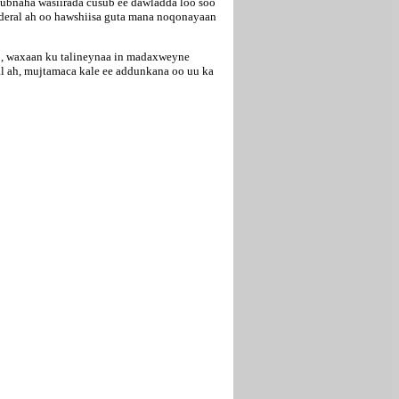
ubnaha wasiirada cusub ee dawladda loo soo
federal ah oo hawshiisa guta mana noqonayaan
to, waxaan ku talineynaa in madaxweyne
al ah, mujtamaca kale ee addunkana oo uu ka