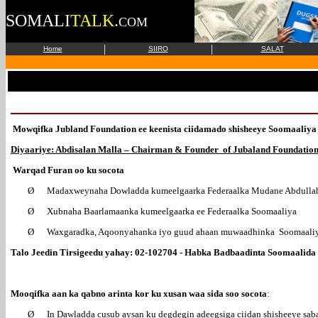
SOMALI
TALK
.
COM
|
|
Home
SIIRO
SALAT
Mowqifka Jubland Foundation ee keenista ciidamado shisheeye Soomaaliya
Diyaariye: Abdisalan Malla – Chairman & Founder of Jubaland Foundatio
Warqad Furan oo ku socota
Ø
Madaxweynaha Dowladda kumeelgaarka Federaalka Mudane Abdullah
Ø
Xubnaha Baarlamaanka kumeelgaarka ee Federaalka Soomaaliya
Ø
Waxgaradka, Aqoonyahanka iyo guud ahaan muwaadhinka Soomaali
Talo Jeedin Tirsigeedu yahay: 02-102704 - Habka Badbaadinta Soomaalida
Mooqifka aan ka qabno arinta kor ku xusan waa sida soo socota
:
Ø
In Dawladda cusub aysan ku degdegin adeegsiga ciidan shisheeye sab