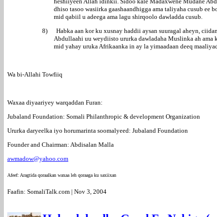
heshiiyeen Allah idinkii. Sidoo kale Madaxwene Mudane Abdu
dhiso tasoo wasiirka gaashaandhigga ama taliyaha cusub ee b
mid qabiil u adeega ama lagu shirqoolo dawladda cusub.
8)
Habka aan kor ku xusnay haddii aysan suuragal aheyn, ciid
Abdullaahi uu weydiisto ururka dawladaha Muslinka ah ama ka
mid yahay uruka Afrikaanka in ay la yimaadaan deeq maaliya
Wa bi-Allahi Towfiiq
Waxaa diyaariyey warqaddan Furan:
Jubaland Foundation: Somali Philanthropic & development Organization
Ururka daryeelka iyo horumarinta soomalyeed: Jubaland Foundation
Founder and Chairman: Abdisalan Malla
awmadow@yahoo.com
Afeef: Aragtida qoraalkan waxaa leh qoraaga ku saxiixan
Faafin: SomaliTalk.com | Nov 3, 2004