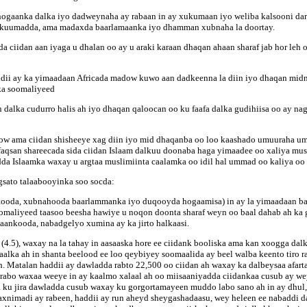
hogaanka dalka iyo dadweynaha ay rabaan in ay xukumaan iyo weliba kalsooni darr
kuumadda, ama madaxda baarlamaanka iyo dhamman xubnaha la doortay.
a ciidan aan iyaga u dhalan oo ay u araki karaan dhaqan ahaan sharaf jab hor leh
dii ay ka yimaadaan Africada madow kuwo aan dadkeenna la diin iyo dhaqan midna
ka soomaliyeed
 dalka cudurro halis ah iyo dhaqan qaloocan oo ku faafa dalka gudihiisa oo ay nag
dow ama ciidan shisheeye xag diin iyo mid dhaqanba oo loo kaashado umuuraha um
aafaqsan shareecada sida ciidan Islaam dalkuu doonaba haga yimaadee oo xaliya m
a Islaamka waxay u argtaa muslimiinta caalamka oo idil hal ummad oo kaliya oo 
sato talaabooyinka soo socda:
ntooda, xubnahooda baarlammanka iyo duqooyda hogaamisa) in ay la yimaadaan ba
omaliyeed taasoo beesha hawiye u noqon doonta sharaf weyn oo baal dahab ah ka 
aankooda, nabadgelyo xumina ay ka jirto halkaasi.
.5), waxay na la tahay in aasaaska hore ee ciidank booliska ama kan xoogga dalka 
alka ah in shanta beelood ee loo qeybiyey soomaalida ay beel walba keento tiro r
h. Matalan haddii ay dawladda rabto 22,500 oo ciidan ah waxay ka dalbeysaa afar
 rabo waxaa weeye in ay kaalmo xalaal ah oo miisaaniyadda ciidankaa cusub ay w
a ku jira dawladda cusub waxay ku gorgortamayeen muddo labo sano ah in ay dhul,
xnimadi ay rabeen, haddii ay run aheyd sheygashadaasu, wey heleen ee nabaddi 