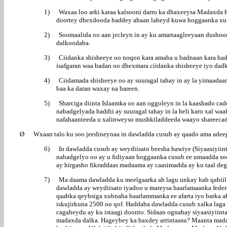
1)
Waxaa loo arki karaa kalsooni darro ka dhaxeeysa Madaxda 
doortey dhexdooda haddey ahaan laheyd kuwa hoggaanka xu
2)
Soomaalida oo aan jecleyn in ay ku amartaagleeyaan dushood
dalkoodaba.
3)
Ciidanka shisheeye oo noqon kara amaba u badnaan kara had
isafgaran waa badan oo dhexmara ciidanka shisheeye iyo dad
4)
Ciidamada shisheeye oo ay suuragal tahay in ay la yimaadaan
baa ka daran waxay na bareen.
5)
Sharciga diinta Islaamka oo aan oggoleyn in la kaashado ca
nabadgelyada haddii ay suuragal tahay in la heli karo xal w
nafahaanteeda u xalinweyso mushkiladdeeda waayo shareecadd
Ø
Wxaan talo ku soo jeedineynaa in dawladda cusub ay qaado ama adeeg
6)
In dawladda cusub ay weydiisato beesha hawiye (Siyaasiyii
nabadgelyo oo ay u fidiyaan hoggaanka cusub ee umaadda so
ay hirgasho fikraddaas madaama ay caasimadda ay ku taal deg
7)
Ma daama dawladda ku meelgaarka ah lagu unkay hab qabiil (4
dawladda ay weydiisato iyadoo u mareysa baarlamaanka federa
qaabka qeybsiga xubnaha baarlammanka ee afarta iyo barka a
iskujirkuna 2500 oo qof. Haddaba dawladda cusub xalka laga
cagaheydu ay ku istaagi doonto. Sidaan ognahay siyaasiyiint
madaxda dalka. Hageybey ka baxdey arrintaasu? Maanta mada