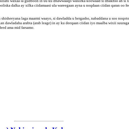
llahi waxaa la gudboon in uu ku dhawwaaqo wasiirka koowaad si dhakhso ah si x
ooliska dalka ay xilka ciidamaasi ula wareegaan ayna u noqdaan ciidan qaran oo 
an shisheeyana laga maarmi waayo, si dawladda u hergasho, nabaddana u soo noqo
n dawladaha arabta (arab leage) in ay ku deeqaan ciidan iyo maalba wixii suurag
deed ama mid farsamo.