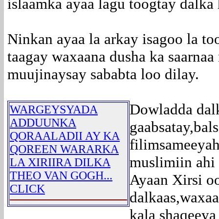
islaamka ayaa lagu toogtay dalka
Ninkan ayaa la arkay isagoo la to
taagay waxaana dusha ka saarnaa 
muujinaysay sababta loo dilay.
Dowladda dalk
WARGEYSYADA
ADDUUNKA
gaabsatay,bals
QORAALADII AY KA
filimsameeyah
QOREEN WARARKA
muslimiin ahi
LA XIRIIRA DILKA
THEO VAN GOGH...
Ayaan Xirsi oo
CLICK
dalkaas,waxaa
kala shaqeeya