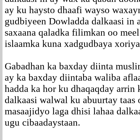
ay ku haysto dhaafi wayso waxay
gudbiyeen Dowladda dalkaasi in a
saxaana qaladka filimkan oo meel
islaamka kuna xadgudbaya xoriya
Gabadhan ka baxday diinta muslim
ay ka baxday diintaba waliba afl
hadda ka hor ku dhaqaqday arrin 
dalkaasi walwal ku abuurtay taas 
masaajidyo laga dhisi lahaa dalka
ugu cibaadaystaan.