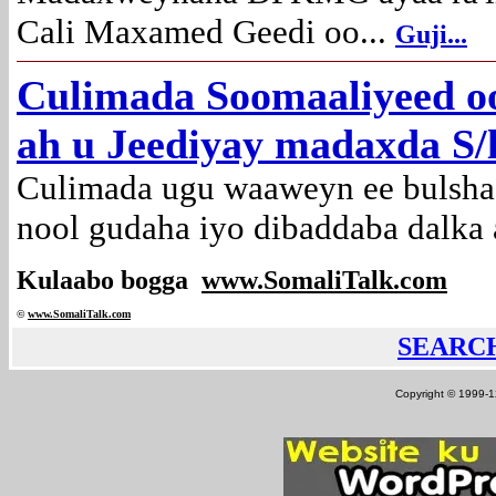
Cali Maxamed Geedi oo...
Guji...
Culimada Soomaaliyeed oo
ah u Jeediyay madaxda S/l
Culimada ugu waaweyn ee bulsha
nool gudaha iyo dibaddaba dalka 
Kulaabo bogga
www.SomaliTalk.com
©
www.Somali
Talk.com
SEARC
Copyright © 1999-12