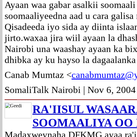
Ayaan waa gabar asalkii soomaal
soomaaliyeedna aad u cara galisa
Qisadeeda iyo sida ay diinta isla
jirto.waxaa jira wiil ayaan la dh
Nairobi una waashay ayaan ka bix
dhibka ay ku hayso la dagaalanka 
Canab Mumtaz <
canabmumtaz@y
SomaliTalk Nairobi | Nov 6, 2004
RA'IISUL WASAA
SOOMAALIYA OO
Madaxweynaha DFKMG ayaa ra'ii