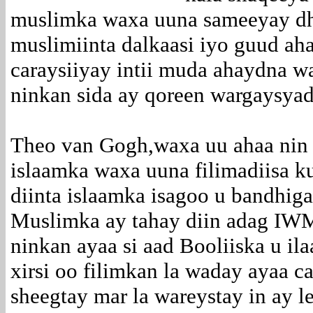
muslimka waxa uuna sameeyay dho
muslimiinta dalkaasi iyo guud ah
caraysiiyay intii muda ahaydna w
ninkan sida ay qoreen wargaysyad
Theo van Gogh,waxa uu ahaa nin s
islaamka waxa uuna filimadiisa k
diinta islaamka isagoo u bandhig
Muslimka ay tahay diin adag IW
ninkan ayaa si aad Booliiska u i
xirsi oo filimkan la waday ayaa c
sheegtay mar la wareystay in ay l