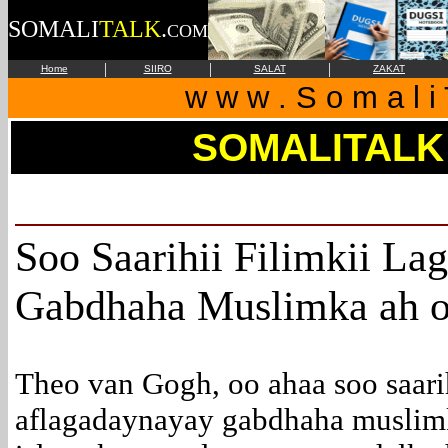
SOMALI
TALK
.
COM
|
|
|
Home
SIIRO
SALAT
ZAKAT
w w w . S o m a l i 
SOMALITALK
Soo Saarihii Filimkii L
Gabdhaha Muslimka ah oo
Theo van Gogh, oo ahaa soo saarih
aflagadaynayay gabdhaha muslim