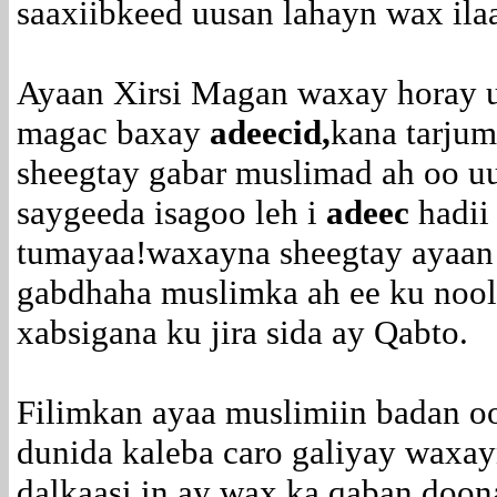
saaxiibkeed uusan lahayn wax ilaa
Ayaan Xirsi Magan waxay horay u
magac baxay
adeecid,
kana tarjum
sheegtay gabar muslimad ah oo u
saygeeda isagoo leh i
adeec
hadii
tumayaa!waxayna sheegtay ayaan i
gabdhaha muslimka ah ee ku noo
xabsigana ku jira sida ay Qabto.
F
ilimkan ayaa muslimiin badan o
dunida kaleba caro galiyay waxa
dalkaasi in ay wax ka qaban doona