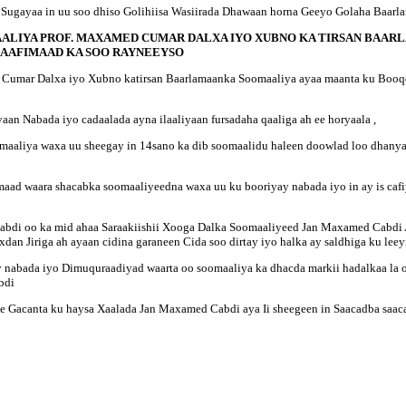
 Sugayaa in uu soo dhiso Golihiisa Wasiirada Dhawaan horna Geeyo Golaha Baar
LIYA PROF. MAXAMED CUMAR DALXA IYO XUBNO KA TIRSAN BAAR
CAAFIMAAD KA SOO RAYNEEYSO
umar Dalxa iyo Xubno katirsan Baarlamaanka Soomaaliya ayaa maanta ku Booqd
n Nabada iyo cadaalada ayna ilaaliyaan fursadaha qaaliga ah ee horyaala ,
liya waxa uu sheegay in 14sano ka dib soomaalidu haleen doowlad loo dhanya
ad waara shacabka soomaaliyeedna waxa uu ku booriyay nabada iyo in ay is caf
bdi oo ka mid ahaa Saraakiishii Xooga Dalka Soomaaliyeed Jan Maxamed Cabdi 
an Jiriga ah ayaan cidina garaneen Cida soo dirtay iyo halka ay saldhiga ku leeyi
nabada iyo Dimuquraadiyad waarta oo soomaaliya ka dhacda markii hadalkaa la o
bdi
ee Gacanta ku haysa Xaalada Jan Maxamed Cabdi aya Ii sheegeen in Saacadba saac