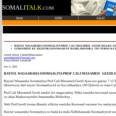
SOMALI
TALK
.
COM
|
|
Home
SIIRO
SALAT
RAYSUL WASAARAHA SOOMAALIYA PROF. CALI MAXAMED GEEDI AYAA KU S
GUDOOMIYE KU XIGEENKA KOOWAAD EE BAARLAMAANKA IYO XUBNO KA TI
Axmed Muuse Cabdulle(Idaawaqaca)
axmeddheere65@hotmail.com
Kenya,Nairobi Somalitalk
Nov 8, 2004
RAYSUL WASAARAHA SOOMAALIYA PROF CALI MAXAMED GEEDI A
Raysul Wasaaraha Soomaaliya Prof Cali Maxamed Geedi Ayaa soo gaaray 7.15 
dhaweeyay dad wayne Soomaaliyeed oo kor udhaafaya 100 Qofood oo wata Cal
Prof Cali Maxamed Geedi markii loo magacaabay Xilka wasiirka koowaad waxa
oo ahaa Madaxwaynihii Imaaraadka Midoobay ,
Wali Porf Geedi looma dhaarin xilkiisa wasiirka Koowaad waxaase loo malay
Raysul wasaaraha Soomaaliya oo hada ka mida Xidhibaanada Soomaaliyeed 