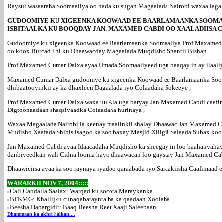
Raysul wasaaraha Soomaaliya oo hada ku sugan Magaalada Nairobi waxaa laga
GUDOOMIYE KU XIGEENKA KOOWAAD EE BAARLAMAANKA SOOMAA
ISBITAALKA KU BOOQDAY JAN. MAXAMED CABDI OO XAALADIISA 
Gudoomiye ku xigeenka Koowaad ee Baarlamaanka Soomaaliya Prof Maxamed C
oo koox Burcad i hi ku Dhaawacday Magaalada Muqdisho Shantii Bishan
Prof Maxamed Cumar Dalxa ayaa Umada Soomaaliyeed ugu baaqay in ay ilaaliyaa
Maxamed Cumar Dalxa gudoomye ku xigeenka Koowaad ee Baarlamaanka Soomaa
dhibaatooyinkii ay ka dhaxleen Dagaalada iyo Colaadaha Sokeeye ,
Prof Maxamed Cumar Dalxa waxa uu Ala uga baryay Jan Maxamed Cabdi caafima
Digtoonaadaan shaqsiyaadka Colaadaha hurinaya ,
Waxaa Magaalada Nairobi la keenay maalinkii shalay Dhaawac Jan Maxamed Ca
Mudisho Xaafada Shibis isagoo ka soo baxay Masjid Xiligii Salaada Subax kooxd
Jan Maxamed Cabdi ayaa Idaacadaha Muqdisho ka sheegay in loo baahanyahay 
danbiyeedkan wali Cidna looma hayo dhaawacan loo gaystay Jan Maxamed Ca
Dhaawiciisa ayaa ka soo raynaya iyadoo qaraabada iyo Saraakiisha Caafimaad 
WARARKII NOV 7, 2004:::::
Cali Cabdalla Saalax: Warqad ku socota Maraykanka
»
BFKMG: Khaliijku cunaqabataynta ha ka qaadaan Xoolaha
»
Beesha Habargidir: Baaq Beesha Reer Xaaji Saleebaan
»
Dhammaan ka akhri halkan..
..