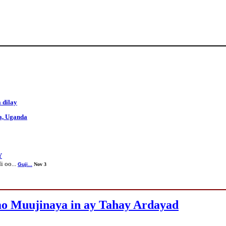
 dilay
, Uganda
Y
 oo...
Guji...
Nov 3
o Muujinaya in ay Tahay Ardayad