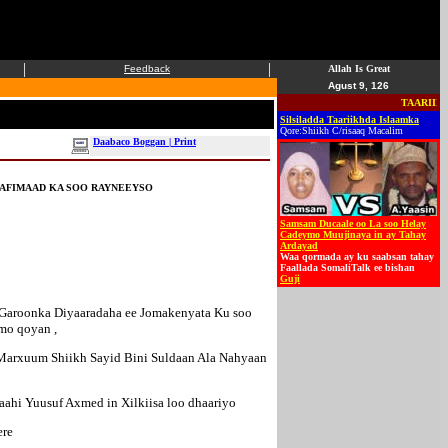
|
|
Feedback
Allah Is Great
Agust 9, 126
TAARIIKHDA
Silsiladda Taariikhda Islaamka
Qore:Shiikh C/risaaq Macalim
Daabaco Boggan | Print
AAFIMAAD KA SOO RAYNEEYSO
Samsam Ducaale oo La soo Helay
Cadeymo Muujinaya in ay Tahay
Ardayad
Waa qormada ay ku saabsan tahay
Faallada SomaliTalk ee bishan
Guji
 Garoonka Diyaaradaha ee Jomakenyata Ku soo
mo qoyan ,
 Marxuum Shiikh Sayid Bini Suldaan Ala Nahyaan
ahi Yuusuf Axmed in Xilkiisa loo dhaariyo
ere