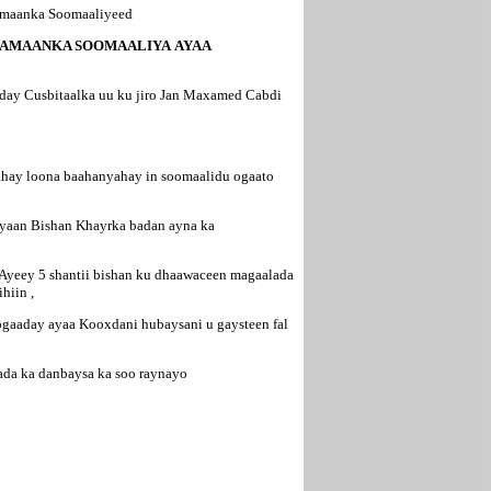
lamaanka Soomaaliyeed
LAMAANKA SOOMAALIYA AYAA
ay Cusbitaalka uu ku jiro Jan Maxamed Cabdi
hay loona baahanyahay in soomaalidu ogaato
iyaan Bishan Khayrka badan ayna ka
Ayeey 5 shantii bishan ku dhaawaceen magaalada
hiin ,
gaaday ayaa Kooxdani hubaysani u gaysteen fal
ada ka danbaysa ka soo raynayo