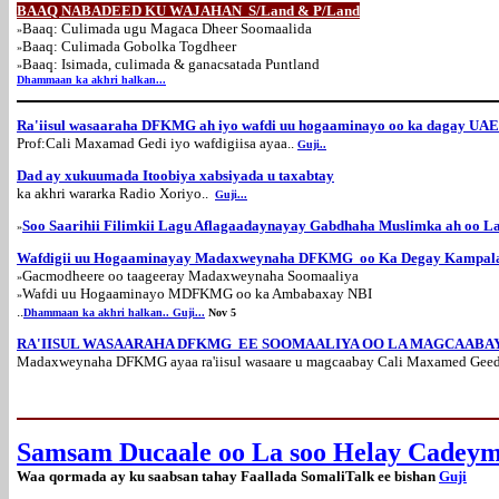
BAAQ NABADEED KU WAJAHAN S/Land & P/Land
Baaq: Culimada ugu Magaca Dheer Soomaalida
»
Baaq: Culimada Gobolka Togdheer
»
Baaq: Isimada, culimada & ganacsatada Puntland
»
Dhammaan ka akhri halkan...
Ra'iisul wasaaraha DFKMG ah iyo wafdi uu hogaaminayo oo ka dagay UAE
Prof:Cali Maxamad Gedi iyo wafdigiisa ayaa..
Guji..
Dad ay xukuumada Itoobiya xabsiyada u taxabtay
ka akhri wararka Radio Xoriyo..
Guji...
Soo Saarihii Filimkii Lagu Aflagaadaynayay Gabdhaha Muslimka ah oo La
»
Wafdigii uu Hogaaminayay Madaxweynaha DFKMG oo Ka Degay Kampala
Gacmodheere oo taageeray Madaxweynaha Soomaaliya
»
Wafdi uu Hogaaminayo MDFKMG oo ka Ambabaxay NBI
»
..
Dhammaan ka akhri halkan.. Guji...
Nov 5
RA'IISUL WASAARAHA DFKMG EE SOOMAALIYA OO LA MAGCAABA
Madaxweynaha DFKMG ayaa ra'iisul wasaare u magcaabay Cali Maxamed Geedi
Samsam Ducaale oo La soo Helay Cadeym
Waa qormada ay ku saabsan tahay Faallada SomaliTalk ee bishan
Guji