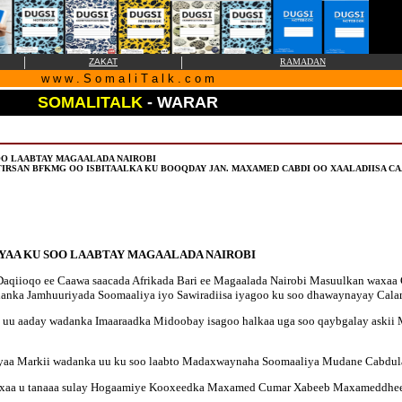
|
|
ZAKAT
RAMADAN
w w w . S o m a l i T a l k . c o m
SOMALITALK
- WARAR
OO LAABTAY MAGAALADA NAIROBI
RSAN BFKMG OO ISBITAALKA KU BOOQDAY JAN. MAXAMED CABDI OO XAALADIISA C
YAA KU SOO LAABTAY MAGAALADA NAIROBI
Daqiioqo ee Caawa saacada Afrikada Bari ee Magaalada Nairobi Masuulkan waxaa
anka Jamhuuriyada Soomaaliya iyo Sawiradiisa iyagoo ku soo dhawaynayay Cala
 uu aaday wadanka Imaaraadka Midoobay isagoo halkaa uga soo qaybgalay askii
nayaa Markii wadanka uu ku soo laabto Madaxwaynaha Soomaaliya Mudane Cabdula
waxaa u tanaaa sulay Hogaamiye Kooxeedka Maxamed Cumar Xabeeb Maxameddhe