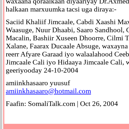
waxaana qoraalkaan diyaariyay Dr.Axme
halkaan marxuumka tacsi uga diraya:-
Saciid Khaliif Jimcaale, Cabdi Xaashi 
Waasuge, Nuur Dhaabi, Saaro Sandhool, 
Macalin, Bashiir Xuseen Dhoorre, Cilmi Ta
Xalane, Faarax Ducaale Absuge, waxayna 
reerr Afyare Garaad iyo walaalahood Ceeb
Jimcaale Cali iyo Hidaaya Jimcaale Cal
geeriyooday 24-10-2004
amiinkhasaaro yuusuf
amiinkhasaaro@hotmail.com
Faafin: SomaliTalk.com | Oct 26, 2004