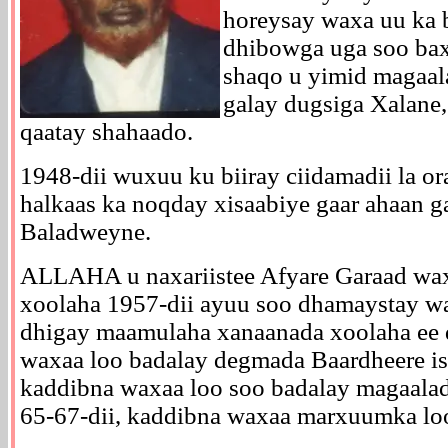
horeysay waxa uu ka b
dhibowga uga soo bax
shaqo u yimid magaa
galay dugsiga Xalane
qaatay shahaado.
1948-dii wuxuu ku biiray ciidamadii la or
halkaas ka noqday xisaabiye gaar ahaan ga
Baladweyne.
ALLAHA u naxariistee Afyare Garaad wax
xoolaha 1957-dii ayuu soo dhamaystay wa
dhigay maamulaha xanaanada xoolaha ee 
waxaa loo badalay degmada Baardheere is
kaddibna waxaa loo soo badalay magaala
65-67-dii, kaddibna waxaa marxuumka lo