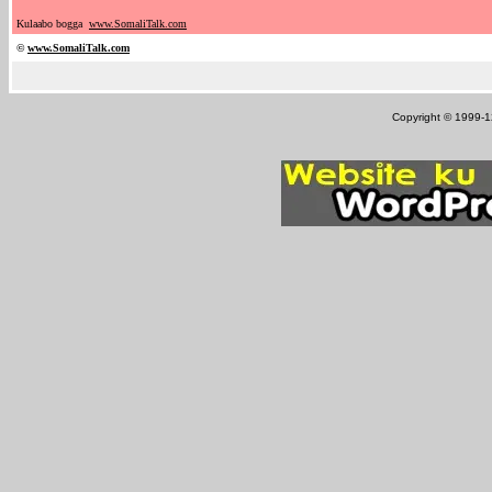
Kulaabo bogga
www.SomaliTalk.com
©
www.Somali
Talk.com
Copyright © 1999-12