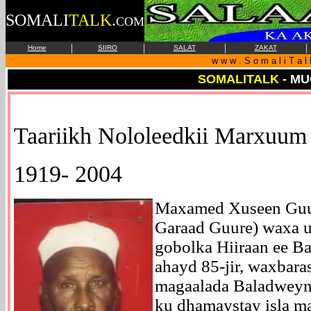
SOMALI
TALK
.
COM
|
|
|
|
Home
SIIRO
SALAT
ZAKAT
w w w . S o m a l i T a l 
SOMALITALK
- MU
Taariikh
Nololeedkii Marxuum 
1919- 2004
Maxamed Xuseen Guur
Garaad Guure) waxa 
gobolka Hiiraan ee B
ahayd 85-jir, waxbara
magaalada Baladweyn
ku dhamaystay isla ma