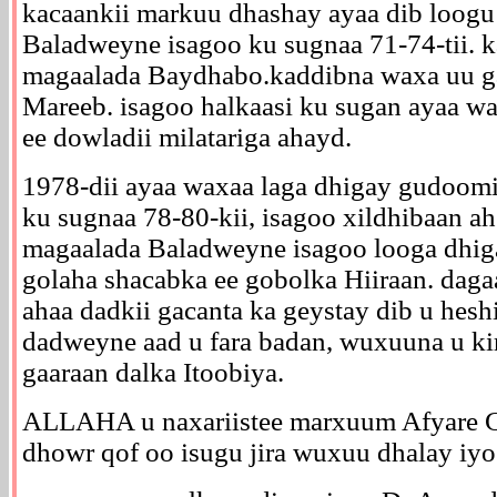
kacaankii markuu dhashay ayaa dib loogu
Baladweyne isagoo ku sugnaa 71-74-tii. 
magaalada Baydhabo.kaddibna waxa uu g
Mareeb. isagoo halkaasi ku sugan ayaa wa
ee dowladii milatariga ahayd.
1978-dii ayaa waxaa laga dhigay gudoomi
ku sugnaa 78-80-kii, isagoo xildhibaan ah
magaalada Baladweyne isagoo looga dhig
golaha shacabka ee gobolka Hiiraan. daga
ahaa dadkii gacanta ka geystay dib u hes
dadweyne aad u fara badan, wuxuuna u kir
gaaraan dalka Itoobiya.
ALLAHA u naxariistee marxuum Afyare G
dhowr qof oo isugu jira wuxuu dhalay iyo 