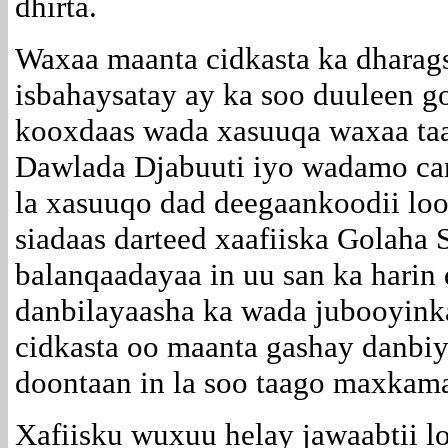
dhirta.
Waxaa maanta cidkasta ka dharag
isbahaysatay ay ka soo duuleen 
kooxdaas wada xasuuqa waxaa taa
Dawlada Djabuuti iyo wadamo car
la xasuuqo dad deegaankoodii loo
siadaas darteed xaafiiska Gola
balanqaadayaa in uu san ka harin
danbilayaasha ka wada jubooyinka
cidkasta oo maanta gashay danbi
doontaan in la soo taago maxkam
Xafiisku wuxuu helay jawaabtii l