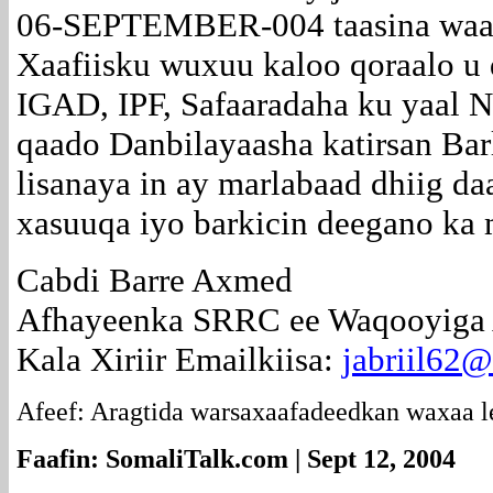
06-SEPTEMBER-004 taasina waa g
Xaafiisku wuxuu kaloo qoraalo u 
IGAD, IPF, Safaaradaha ku yaal N
qaado Danbilayaasha katirsan Ba
lisanaya in ay marlabaad dhiig d
xasuuqa iyo barkicin deegano ka 
Cabdi Barre Axmed
Afhayeenka SRRC ee Waqooyiga
Kala Xiriir Emailkiisa:
jabriil62
Afeef: Aragtida warsaxaafadeedkan waxaa l
Faafin: SomaliTalk.com | Sept 12, 2004