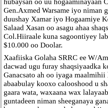
hubaysan oo uu hogaaminayaan Co
Gen.Axmed Warsame iyo niman ga
duushay Xamar iyo Hogaamiye Ko
Salaad Xasan oo asagu ahaa shaqs
Col.Hiiraale kuna sagoontiyey lab
$10.000 oo Doolar.
Xaafiiska Golaha SRRC ee W/Ame
dacwad ugu furay shaqsiyaadka ko
Ganacsato ah oo iyaga maalmihii 
abaabulay kooxo calooshood u sh
gaara wata, waxaana wax lalayaab
guntadeen niman sheeganaya gana