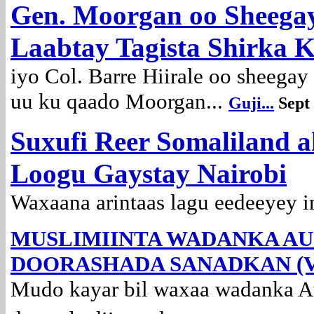
Gen. Moorgan oo Sheegay
Laabtay Tagista Shirka 
iyo
Col. Barre Hiirale oo sheegay
uu ku qaado Moorgan...
Guji...
Sept
Suxufi Reer Somaliland 
Loogu Gaystay Nairobi
Waxaana arintaas lagu eedeeyey i
MUSLIMIINTA WADANKA AU
DOORASHADA SANADKAN (V
Mudo kayar bil waxaa wadanka Au