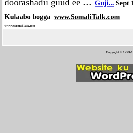
...
doorashadii guud ee
Guji...
Sept 
Kulaabo bogga
www.SomaliTalk.com
©
www.Somali
Talk.com
Copyright © 1999-12