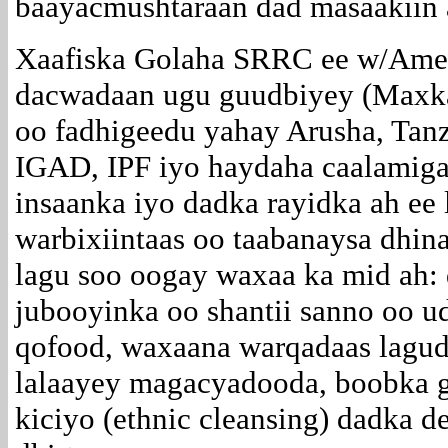
baayacmushtaraan dad masaakiin 
Xaafiska Golaha SRRC ee w/Amer
dacwadaan ugu guudbiyey (Maxk
oo fadhigeedu yahay Arusha, Tan
IGAD, IPF iyo haydaha caalamiga
insaanka iyo dadka rayidka ah ee
warbixiintaas oo taabanaysa dhi
lagu soo oogay waxaa ka mid ah: 
jubooyinka oo shantii sanno oo 
qofood, waxaana warqadaas lagudb
lalaayey magacyadooda, boobka ga
kiciyo (ethnic cleansing) dadka d