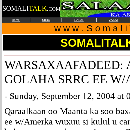
SOMALI
TALK
.
COM
|
|
|
Home
SIIRO
SALAT
ZAKAT
w w w . S o m a l i 
SOMALITAL
WARSAXAAFADEED: 
GOLAHA SRRC EE W/
- Sunday, September 12, 2004 at 
Qaraalkaan oo Maanta ka soo ba
ee w/Amerka wuxuu si kulul u ca