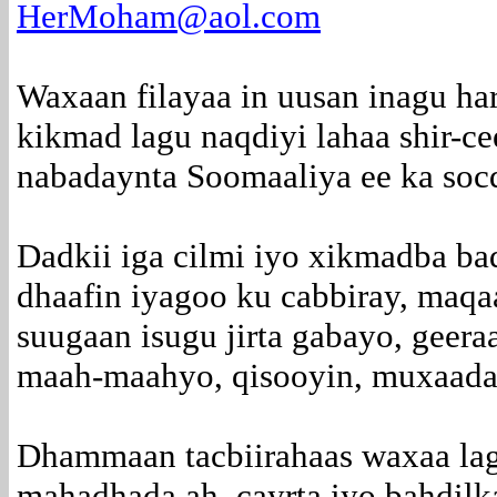
HerMoham@aol.com
Waxaan filayaa in uusan inagu ha
kikmad lagu naqdiyi lahaa shir-c
nabadaynta Soomaaliya ee ka soc
Dadkii iga cilmi iyo xikmadba b
dhaafin iyagoo ku cabbiray, maqa
suugaan isugu jirta gabayo, geera
maah-maahyo, qisooyin, muxaada
Dhammaan tacbiirahaas waxaa la
mahadhada ah, cayrta iyo bahdil