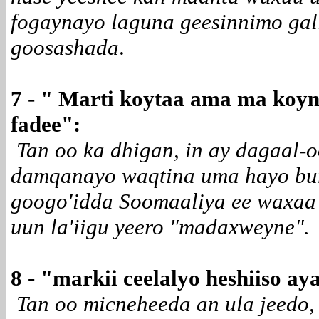
fogaynayo laguna geesinnimo gal
goosashada
.
7 -
"
Marti koytaa ama ma koy
fadee
":
T
an oo ka dhigan, in ay dagaal
damqanayo waqtina uma hayo bu
googo'idda Soomaaliya ee waxaa 
uun la'iigu yeero "madaxweyne".
8 -
"
markii ceelalyo heshiiso ay
Tan oo micneheeda an ula jeedo,