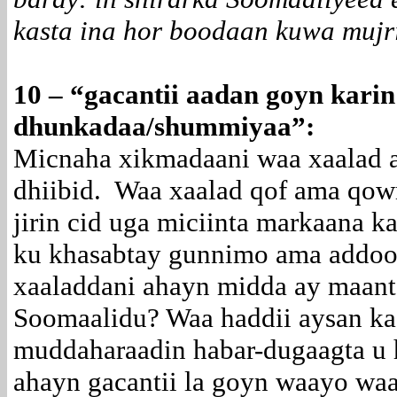
kasta ina hor boodaan kuwa mujr
10 –
“gacantii aadan goyn karin
dhunkadaa/shummiyaa”:
Micnaha xikmadaani waa xaalad ah
dhiibid. Waa xaalad qof ama qo
jirin cid uga miciinta markaana k
ku khasabtay gunnimo ama addo
xaaladdani ahayn midda ay maant
Soomaalidu? Waa haddii aysan ka
muddaharaadin habar-dugaagta u 
ahayn gacantii la goyn waayo wa