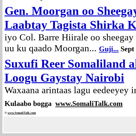
Gen. Moorgan oo Sheegay
Laabtay Tagista Shirka 
iyo
Col. Barre Hiirale oo sheegay
uu ku qaado Moorgan...
Guji...
Sept
Suxufi Reer Somaliland 
Loogu Gaystay Nairobi
Waxaana arintaas lagu eedeeyey i
Kulaabo bogga
www.SomaliTalk.com
©
www.Somali
Talk.com