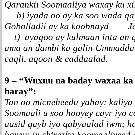
Qarankii Soomaaliya waxay ku xi
b) iyada oo ay ka soo wada q
Gobolladii ay ka koobnayd Ja
t) ayagoo ay kulmaan inta an q
ama an dambi ka galin Ummadda 
caqli, aqoon & caddaalad.
9 –
“Wuxuu na baday waxaa ka 
baray”:
Tan oo micneheedu yahay: kaliya
Soomaali u soo hooyey cayr iyo c
aasid qayb iyo qabyaalad iwm; h
baray: in shirarka Soomaaliyeed