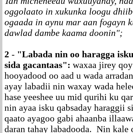
Tan micneheedu wuxuuyahay, had
oggolaato in xukunka loogu dhii
ogaada in aynu mar aan fogayn k
dawlad dambe kaama doonin";
2
-
"
Labada nin oo haragga isk
sida gacantaas
":
waxaa jirey qoy
hooyadood oo aad u wada arradan 
ayay labadii nin waxay wada hele
hase yeeshee uu mid qurihi ku qa
nin ayaa isku qabsaday haraggii s
qaato ayagoo gabi ahaanba illaa
daran tahay labadooda. Nin kale o