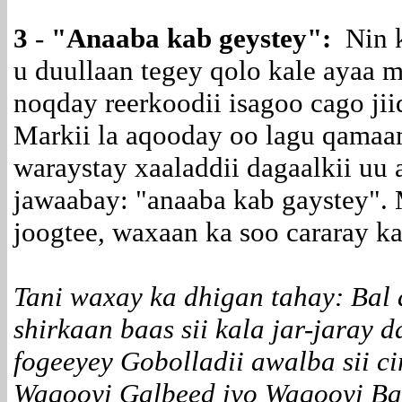
3
-
"
Anaaba kab geystey
":
Nin k
u duullaan tegey qolo kale ayaa m
noqday reerkoodii isagoo cago jii
Markii la aqooday oo lagu qamaa
waraystay xaaladdii dagaalkii uu
jawaabay: "anaaba kab gaystey". 
joogtee, waxaan ka soo cararay k
Tani waxay ka dhigan tahay: Bal
shirkaan baas sii kala jar-jaray d
fogeeyey Gobolladii awalba sii c
Waqooyi Galbeed iyo Waqooyi Ba