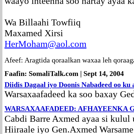
waayo inteenna soo hartay ayaa k
Wa Billaahi Towfiiq
Maxamed Xirsi
HerMoham@aol.com
Afeef: Aragtida qoraalkan waxaa leh qora
Faafin: SomaliTalk.com | Sept 14, 2004
Diidis Dagaal iyo Doonis Nabadeed oo ku
Warsaxaafadeed ka soo baxay Ged
WARSAXAAFADEED: AFHAYEENKA G
Cabdi Barre Axmed ayaa si kulul 
Hiiraale iyo Gen.Axmed Warsame 