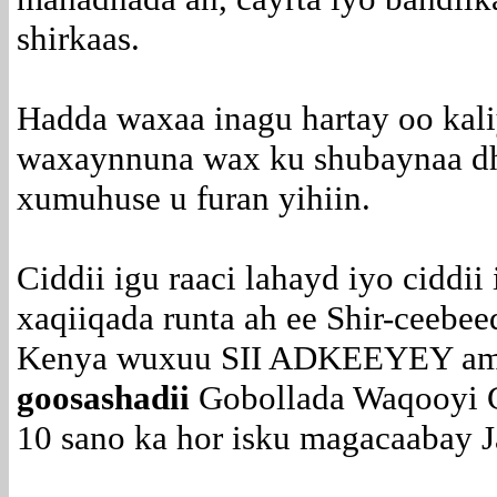
shirkaas.
Hadda waxaa inagu hartay oo kali
waxaynnuna wax ku shubaynaa d
xumuhuse u furan yihiin.
Ciddii igu raaci lahayd iyo ciddii 
xaqiiqada runta ah ee Shir-ceebe
Kenya wuxuu SII ADKEEYEY am
goosashadii
Gobollada Waqooyi G
10 sano ka hor isku magacaabay 