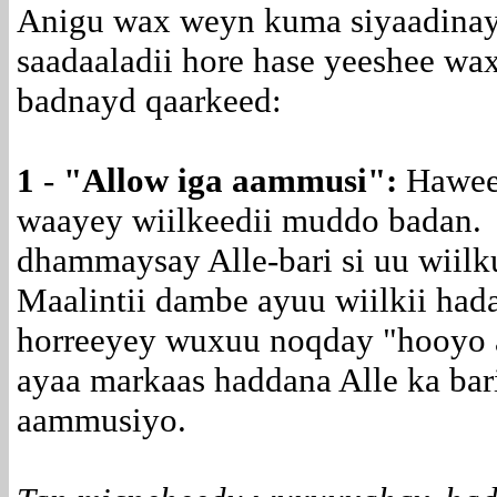
Anigu wax weyn kuma siyaadinayo
saadaaladii hore hase yeeshee wax
badnayd qaarkeed:
1
-
"
Allow iga aammusi
":
Haween
waayey wiilkeedii muddo badan.
dhammaysay Alle-bari si uu wiil
Maalintii dambe ayuu wiilkii hada
horreeyey wuxuu noqday "hooyo a
ayaa markaas haddana Alle ka bar
aammusiyo.