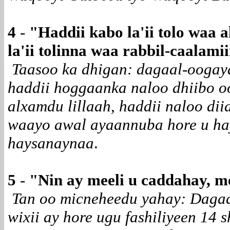
4
-
"
Haddii kabo la'ii tolo waa 
la'ii tolinna waa rabbil-caalami
Taasoo ka dhigan: dagaal-ooga
haddii hoggaanka naloo dhiibo o
alxamdu lillaah, haddii naloo di
waayo awal ayaannuba hore u ha
haysanaynaa
.
5
-
"
Nin ay meeli u caddahay, 
Tan oo micneheedu yahay: Daga
wixii ay hore ugu fashiliyeen 14 