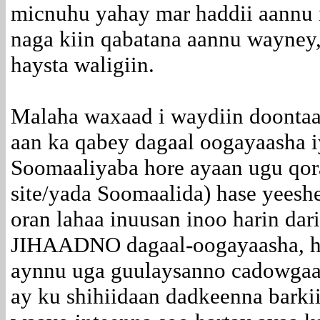
micnuhu yahay mar haddii aannu i
naga kiin qabatana aannu wayney,
haysta waligiin.
Malaha waxaad i waydiin doontaa
aan ka qabey dagaal oogayaasha 
Soomaaliyaba hore ayaan ugu qo
site/yada Soomaalida) hase yees
oran lahaa inuusan inoo harin dar
JIHAADNO dagaal-oogayaasha, ha
aynnu uga guulaysanno cadowgaas
ay ku shihiidaan dadkeenna barkii