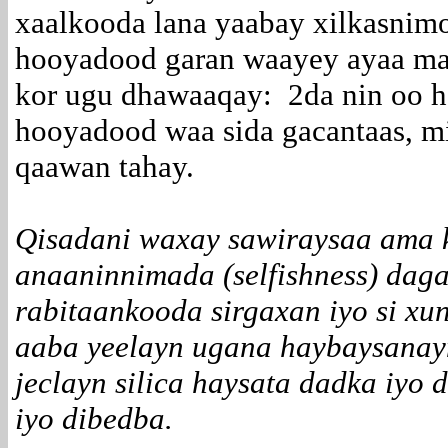
xaalkooda lana yaabay xilkasnim
hooyadood garan waayey ayaa mar
kor ugu dhawaaqay: 2da nin oo ha
hooyadood waa sida gacantaas, 
qaawan tahay.
Qisadani waxay sawiraysaa ama 
anaaninnimada (selfishness) dag
rabitaankooda sirgaxan iyo si x
aaba yeelayn ugana haybaysanayn
jeclayn silica haysata dadka iyo
iyo dibedba.