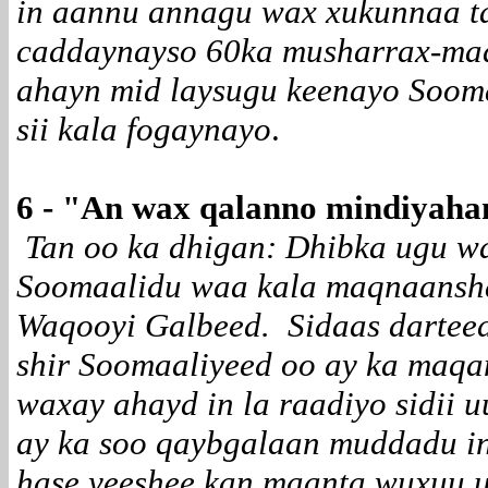
in aannu annagu wax xukunnaa ta
caddaynayso 60ka musharrax-ma
ahayn mid laysugu keenayo Sooma
sii kala fogaynayo
.
6 - "
An wax qalanno mindiyaha
Tan oo ka dhigan: Dhibka ugu w
Soomaalidu waa kala maqnaansh
Waqooyi Galbeed. Sidaas darteed
shir Soomaaliyeed oo ay ka maqan
waxay ahayd in la raadiyo sidii 
ay ka soo qaybgalaan muddadu in
hase yeeshee kan maanta wuxuu u 