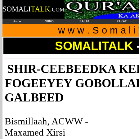
SOMALI
TALK
.
COM
|
|
|
Home
SIIRO
SALAT
ZAKAT
w w w . S o m a l i 
SOMALITALK
SHIR-CEEBEEDKA KE
FOGEEYEY GOBOLLA
GALBEED
Bismillaah, ACWW -
Maxamed Xirsi