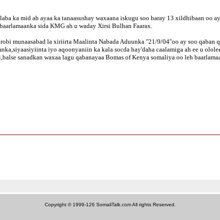
laba ka mid ah ayaa ka tanaasushay waxaana iskugu soo haray 13 xildhibaan oo 
baarlamaanka sida KMG ah u waday Xirsi Bulhan Faarax.
airobi munaasabad la xiriirta Maalinta Nabada Aduunka "21/9/04"oo ay soo qaban
a,siyaasiyiinta iyo aqoonyaniin ka kala socda hay'daha caalamiga ah ee u ololee
thi,balse sanadkan waxaa lagu qabanayaa Bomas of Kenya somaliya oo leh baarlam
Copyright © 1999-126 SomaliTalk.com All rights Reserved.