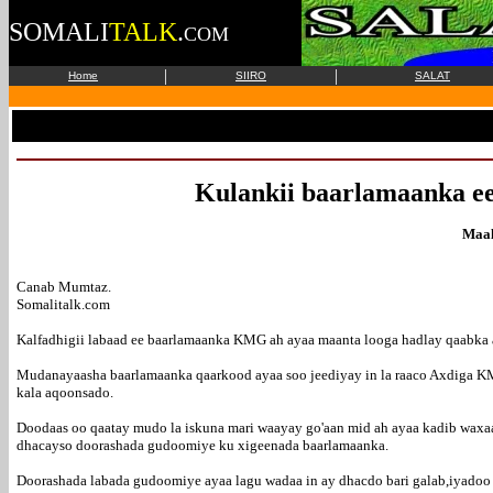
SOMALI
TALK
.
COM
|
|
Home
SIIRO
SALAT
Kulankii baarlamaanka e
Maal
Canab Mumtaz.
Somalitalk.com
Kalfadhigii labaad ee baarlamaanka KMG ah ayaa maanta looga hadlay qaabka 
Mudanayaasha baarlamaanka qaarkood ayaa soo jeediyay in la raaco Axdiga KMG
kala aqoonsado.
Doodaas oo qaatay mudo la iskuna mari waayay go'aan mid ah ayaa kadib waxa
dhacayso doorashada gudoomiye ku xigeenada baarlamaanka.
Doorashada labada gudoomiye ayaa lagu wadaa in ay dhacdo bari galab,iyado