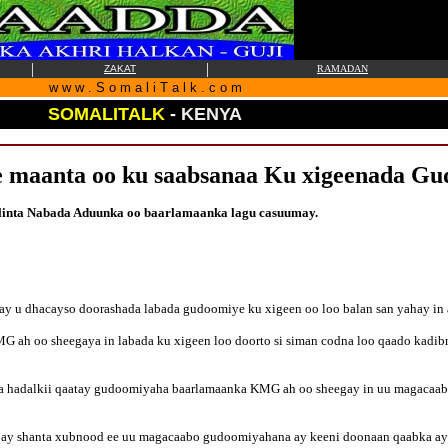
|
|
ZAKAT
RAMADAN
w w w . S o m a l i T a l k . c o m
SOMALITALK
-
KENYA
e maanta oo ku saabsanaa Ku xigeenada Gu
inta Nabada Aduunka oo baarlamaanka lagu casuumay.
ay u dhacayso doorashada labada gudoomiye ku xigeen oo loo balan san yahay in 
 ah oo sheegaya in labada ku xigeen loo doorto si siman codna loo qaado kadibna
a hadalkii qaatay gudoomiyaha baarlamaanka KMG ah oo sheegay in uu magacaabay
o ay shanta xubnood ee uu magacaabo gudoomiyahana ay keeni doonaan qaabka ay