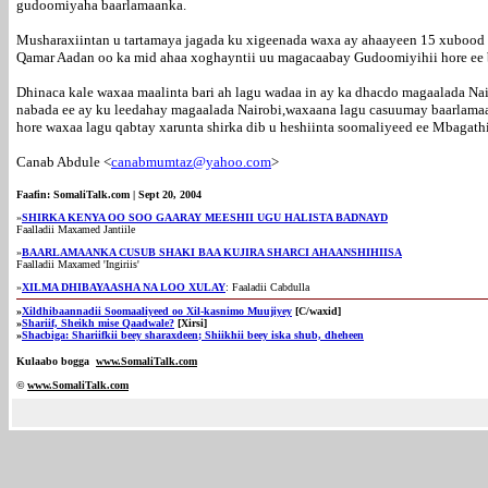
gudoomiyaha baarlamaanka.
Musharaxiintan u tartamaya jagada ku xigeenada waxa ay ahaayeen 15 xubood 
Qamar Aadan oo ka mid ahaa xoghayntii uu magacaabay Gudoomiyihii hore ee 
Dhinaca kale waxaa maalinta bari ah lagu wadaa in ay ka dhacdo magaalada N
nabada ee ay ku leedahay magaalada Nairobi,waxaana lagu casuumay baarlamaank
hore waxaa lagu qabtay xarunta shirka dib u heshiinta soomaliyeed ee Mbaga
Canab Abdule <
canabmumtaz@yahoo.com
>
Faafin: SomaliTalk.com | Sept 20, 2004
»
SHIRKA KENYA OO SOO GAARAY MEESHII UGU HALISTA BADNAYD
Faalladii Maxamed Jantiile
»
BAARLAMAANKA CUSUB SHAKI BAA KUJIRA SHARCI AHAANSHIHIISA
Faalladii Maxamed 'Ingiriis'
»
XILMA DHIBAYAASHA NA LOO XULAY
: Faaladii Cabdulla
»
Xildhibaannadii Soomaaliyeed oo Xil-kasnimo Muujiyey
[C/waxid]
»
Shariif, Sheikh mise Qaadwale?
[Xirsi]
»
Shacbiga: Shariifkii beey sharaxdeen; Shiikhii beey iska shub, dheheen
Kulaabo bogga
www.SomaliTalk.com
©
www.Somali
Talk.com