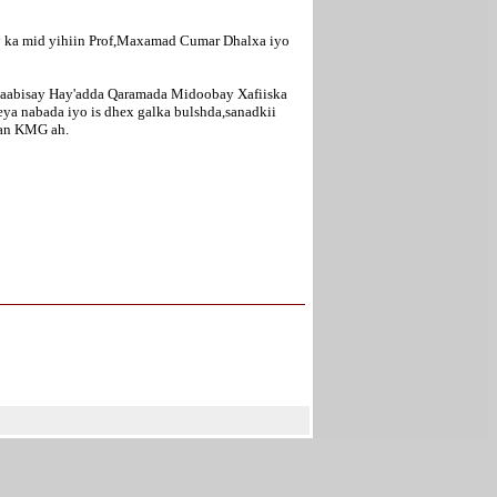
ay ka mid yihiin Prof,Maxamad Cumar Dhalxa iyo
 qaabisay Hay'adda Qaramada Midoobay Xafiiska
ya nabada iyo is dhex galka bulshda,sanadkii
aan KMG ah.