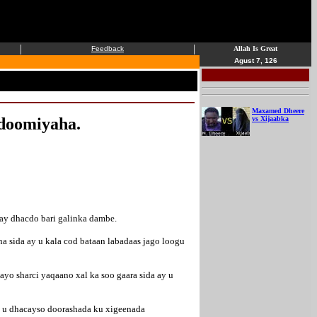
|
|
Feedback
Allah Is Great
Agust 7, 126
Maxamed Dheere
doomiyaha.
vs Xijaabka
ay dhacdo bari galinka dambe.
 sida ay u kala cod bataan labadaas jago loogu
o sharci yaqaano xal ka soo gaara sida ay u
 u dhacayso doorashada ku xigeenada