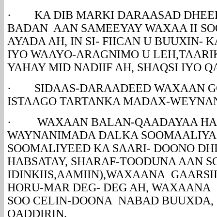
· KA DIB MARKI DARAASAD DHEER 
BADAN AAN SAMEEYAY WAXAA II SO
AYADA AH, IN SI- FIICAN U BUUXIN-
IYO WAAYO-ARAGNIMO U LEH,TAAR
YAHAY MID NADIIF AH, SHAQSI IYO Q
· SIDAAS-DARAADEED WAXAAN GO,
ISTAAGO TARTANKA MADAX-WEYNAN
· WAXAAN BALAN-QAADAYAA HADI
WAYNANIMADA DALKA SOOMAALIYA 
SOOMALIYEED KA SAARI- DOONO DH
HABSATAY, SHARAF-TOODUNA AAN SO
IDINKIIS,AAMIIN),WAXAANA GAARS
HORU-MAR DEG- DEG AH, WAXAANA
SOO CELIN-DOONA NABAD BUUXDA, 
QADDIRIN.