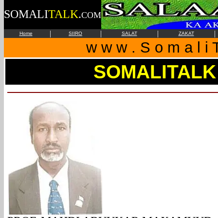
SOMALI
TALK
.
COM
|
|
|
|
Home
SIIRO
SALAT
ZAKAT
w w w . S o m a l i T
SOMALITALK