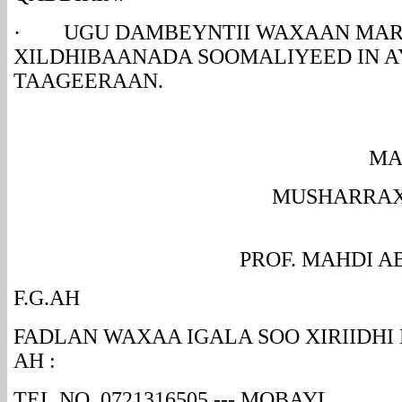
· UGU DAMBEYNTII WAXAAN MAR-
XILDHIBAANADA SOOMALIYEED IN A
TAAGEERAAN.
MAHAD-SAN
MUSHARRAX MADAX
PROF. MAHDI ABUUKA
F.G.AH
FADLAN
WAXAA IGALA SOO XIRIIDH
AH :
TEL.NO
. 0721316505 --- MOBAYL.