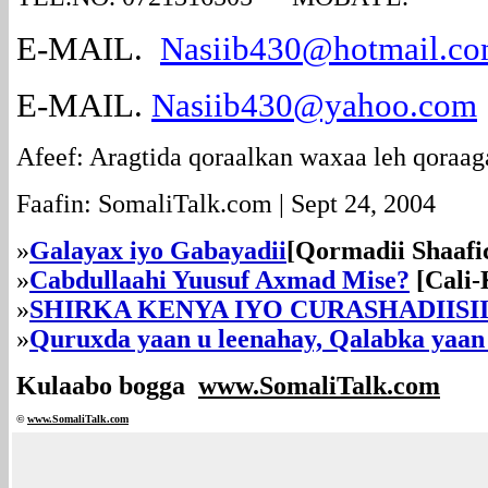
E-MAIL.
Nasiib430@hotmail.c
E-MAIL.
Nasiib430@yahoo.com
Afeef: Aragtida qoraalkan waxaa leh qoraag
Faafin: SomaliTalk.com | Sept 24, 2004
»
Galayax iyo Gabayadii
[Qormadii Shaafic
»
Cabdullaahi Yuusuf Axmad Mise?
[Cali-
»
SHIRKA KENYA IYO CURASHADIIS
»
Quruxda yaan u leenahay, Qalabka yaan
Kulaabo bogga
www.SomaliTalk.com
©
www.Somali
Talk.com