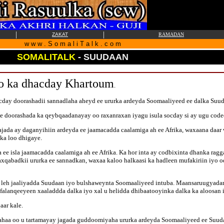
|
|
ZAKAT
RAMADAN
w w w . S o m a l i T a l k . c o m
SOMALITALK
-
SUUDAAN
oo ka dhacday Khartoum
.
day doorashadii sannadlaha aheyd ee ururka ardeyda Soomaaliyeed ee dalka Suud
e doorashada ka qeybqaadanayay oo raxanraxan iyagu isula socday si ay ugu code
jada ay daganyihiin ardeyda ee jaamacadda caalamiga ah ee Afrika, waxaana daar 
ka loo dhigaye.
 ee isla jaamacadda caalamiga ah ee Afrika. Ka hor inta ay codbixinta dhanka rag
axqabadkii ururka ee sannadkan, waxaa kaloo halkaasi ka hadleen mufakiriin iyo 
leh jaaliyadda Suudaan iyo bulshaweynta Soomaaliyeed intuba. Maansaruugyada
falanqeeyeen xaaladdda dalka iyo xal u helidda dhibaatooyinka dalka ka aloosan
ar kale.
ahaa oo u tartamayay jagada guddoomiyaha ururka ardeyda Soomaaliyeed ee Suud