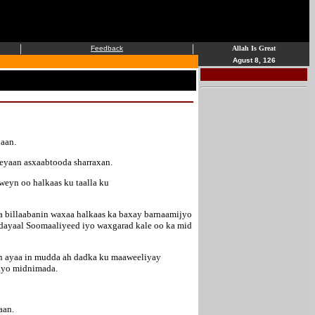
|
|
Feedback
Allah Is Great
Agust 8, 126
aan.
eyaan asxaabtooda sharraxan.
weyn oo halkaas ku taalla ku
ga billaabanin waxaa halkaas ka baxay barnaamijyo
odayaal Soomaaliyeed iyo waxgarad kale oo ka mid
n ayaa in mudda ah dadka ku maaweeliyay
 iyo midnimada.
aan.