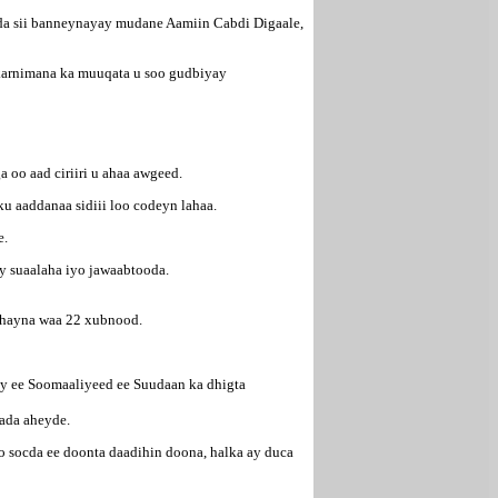
ada sii banneynayay mudane Aamiin Cabdi Digaale,
dkarnimana ka muuqata u soo gudbiyay
oo aad ciriiri u ahaa awgeed.
u aaddanaa sidiii loo codeyn lahaa.
e.
y suaalaha iyo jawaabtooda.
ahayna waa 22 xubnood.
ey ee Soomaaliyeed ee Suudaan ka dhigta
ada aheyde.
socda ee doonta daadihin doona, halka ay duca