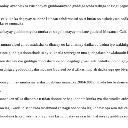
loolay, ayaa waxaa xiriirinayay guddoomiyaha guddiga wada tashiga ee isagu jag
ee xilka ka dagayay mudane Liibaan cabdirashiid oo si hufan oo hiiladeysan co
ka ee sannadka.
waabayay guddoomiyaha ururka ee sii galbanayay mudane guuleed Maxamed Cali.
muran afeed ah oo madasha ka dhacay oo ka dhashay dadka oo badna iyo wakhtiga 
inta guddigii doorashada si ay xilka ula wareegaan una gudagalaan howlahoodii k
oo daahay iyo guddiga doorashada oo soo dagdagay waa sida hadalka loo dhigay
aadaa dhigay guddoomiyaha mudane Guuleed oo si xilkasnimo ah dadka ugu qeybiya
oonayo in ay ururka majaraha u qabtaan sannadka 2004-2005. Tirada loo baahany
o.
nnadkan xilka dhabarka u ridan doonta ee hagi doonta kunka iyo dheeraadka ard
 oo lagu wada in saddaxda maalmood ee nagu soo socda lagu dhawaaqa waa sidi ca
hooduna farxad weyn iyo reynreyn ka muuqatay ayaa u hambalyeeyay guddiga soo 