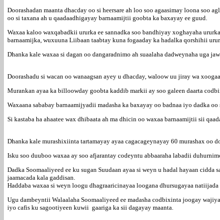
Doorashadan maanta dhacday oo si heersare ah loo soo agaasimay loona soo ag
oo si taxana ah u qaadaadhigayay barnaamijtii goobta ka baxayay ee guud.
Waxaa kaloo waxqabadkii ururka ee sannadka soo bandhiyay xoghayaha ururka 
barnaamijka, wuxuuna Liibaan taabtay kuna fogaaday ka hadalka qorshihii urur
Dhanka kale waxaa si dagan oo dangaradnimo ah suaalaha dadweynaha uga ja
Doorashadu si wacan oo wanaagsan ayey u dhacday, waloow uu jiray wa xoogaa 
Murankan ayaa ka billoowday goobta kaddib markii ay soo galeen daarta codbix
Waxaana sababay barnaamijyadii madasha ka baxayay oo badnaa iyo dadka oo s
Si kastaba ha ahaatee wax dhibaata ah ma dhicin oo waxaa barnaamijtii sii q
Dhanka kale murashixiinta tartamayay ayaa cagacageynayay 60 murashax oo d
Isku soo duuboo waxaa ay soo afjarantay codeyntu abbaaraha labadii duhurnim
Dadka Soomaaliyeed ee ku sugan Suudaan ayaa si weyn u hadal hayaan cidda sa
jaamacada kala gaddisan.
Haddaba waxaa si weyn loogu dhagraaricinayaa loogana dhursugayaa natiijada
Ugu dambeyntii Walaalaha Soomaaliyeed ee madasha codbixinta joogay wajiya
iyo cafis ku sagootiyeen kuwii gaariga ka sii dagayay maanta.