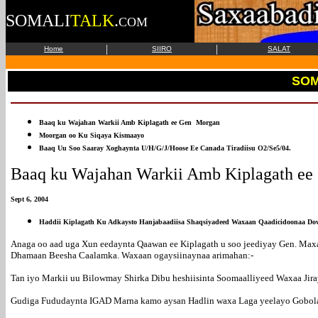
SOMALI
TALK
.
COM
|
|
Home
SIIRO
SALAT
SOM
Baaq ku Wajahan Warkii Amb Kiplagath ee Gen Morgan
Moorgan oo Ku Siqaya Kismaayo
Baaq Uu Soo Saaray Xoghaynta U/H/G/J/Hoose Ee Canada Tiradiisu O2/Se5/04.
Baaq ku Wajahan Warkii Amb Kiplagath e
Sept 6, 2004
Haddii Kiplagath Ku Adkaysto Hanjabaadiisa Shaqsiyadeed Waxaan Qaadicidoonaa Do
Anaga oo aad uga Xun eedaynta Qaawan ee Kiplagath u soo jeediyay Gen. Max
Dhamaan Beesha Caalamka. Waxaan ogaysiinaynaa arimahan:-
Tan iyo Markii uu Bilowmay Shirka Dibu heshiisinta Soomaalliyeed Waxaa Jir
Gudiga Fududaynta IGAD Marna kamo aysan Hadlin waxa Laga yeelayo Gobola