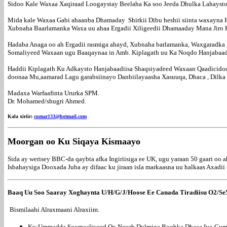
Sidoo Kale Waxaa Xaqiraad Loogaystay Beelaha Ka soo Jeeda Dhulka Lahayst
Mida kale Waxaa Gabi ahaanba Dhamaday Shirkii Dibu heshii siinta waxayna
Xubnaha Baarlamanka Waxa uu ahaa Ergadii Xiligeedii Dhamaaday Mana Jiro 
Hadaba Anaga oo ah Ergadii rasmiga ahayd, Xubnaha barlamanka, Waxgaradka ,
Somaliyeed Waxaan ugu Baaqaynaa in Amb. Kiplagath uu Ka Noqdo Hanjabaadi
Haddii Kiplagath Ku Adkaysto Hanjabaadiisa Shaqsiyadeed Waxaan Qaadicido
doonaa Mu,aamarad Lagu garabsiinayo Danbiilayaasha Xasuuqa, Dhaca , Dilk
Madaxa Warfaafinta Ururka SPM.
Dr. Mohamed/shugri Ahmed.
Kala xiriir:
cumar133@hotmail.com
Moorgan oo Ku Siqaya Kismaayo
Sida ay werisey BBC-da qaybta afka Ingiriisiga ee UK, ugu yaraan 50 gaari o
Isbahaysiga Dooxada Juba ay difaac ku jiraan isla markaasna uu halkaas Axadi
Baaq Uu Soo Saaray Xoghaynta U/H/G/J/Hoose Ee Canada Tiradiisu O2/Se5
Bismilaahi Alraxmaani Alraxiim.
Ku:Ummadda Soomaaliyeed Oo Neceb Dulmiga Boobka Dhaca Iyo Gumays