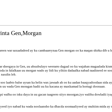
rinta Gen,Morgan
reen war saxaafadeed ay ku cambaareynaa Gen morgan oo ka maqan shirka dib u he
rar sheegaya in Gen, uu abuubulayo weerarro dagaal oo ku wajahan magaalada kis
a in falalkaas uu morgan wado ay lidi ku yihiin dadaalka nabad raadineed ee soo
 naxdin leh.
u soo laabto balse aysan ka helin wax jawaab ah oo ku aadan baaqyadoodaas sida a
in uu wada Gen moragan hadii uu ku kacana ay maxkamad la hortagi doonaan.
si walba oo isku daya in uu gacan taageero siiyo moorgan,iyo waliba dowladii iy
eed iyo nabad ku wada noolaansho ka dhacda soomaaliyeed ay muhiim mida ay ra