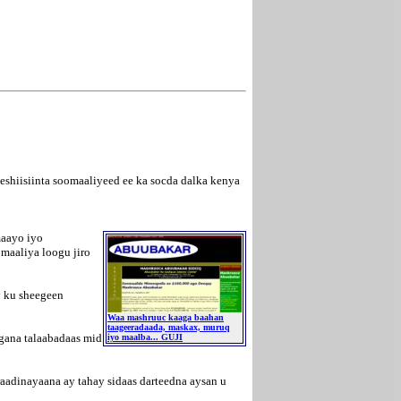
shiisiinta soomaaliyeed ee ka socda dalka kenya
maayo iyo
maaliya loogu jiro
y ku sheegeen
Waa mashruuc kaaga baahan
taageeradaada, maskax, muruq
agana talaabadaas mid
iyo maalba... GUJI
adinayaana ay tahay sidaas darteedna aysan u