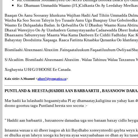
Ku: Dhamaan Ummadda Waamo (J/L)Cidkasta Oo Ay Leedahay Meelkas
Baaqan Oo Aanu Soosaray Idunkuna Wajihan Hadii Aad Tihiin Ummadda Dulma
Waxba Ka Soo Socon Taloyin Iyo Tusaale Aanu Ugu Baaqnay Urur Goboleedka 
Waamo Ee Dulqaadaka Badan. In Qofwaliba Oo U Dhashay Waamo Kuna Abtirsad
Dhaxal Wareejiyo Oo Ay Utashadeen Gumaystayaasha Cadaawadda Dheer Inaka
Dhaaxaanu Sabureeynay Maanta Waa Kama Danbeen Ee Ciddii Fadhiday Kac Kii
Bahaystay Doodsiinta Xaqaaga. Raaca Fariinta Kitaabka Quraanka Oo Idanfaray
Bismilaahi Alraxmaani Alraxiim .Fainqaataluukum Faqaatiluuhum OwliyaaiSha
S/Alcadiim. Bismilaahi Alraxmaani Alraxiim . Walaa Tahinuu Walaa Taxzanuu
Xoghaynta U/H/G/J/HOOSE Ee Canada.
Kala xiriir: A.Moamed <
allore7@sympatico.ca
>
PUNTLAND & HEESTA (HADDII AAN BARBAARTII , BASANOOW DARAA
Mar hadii ka lulashadii hogaamiyaha Pl ay dhamaatay,kaligiina uu yahay kan 
doono goortuu tagu Puntland heesta soo socota :-
" Haddii aan barbaartii , baxsanoow daraadaa uga soo banaan baxay cidlo heygu 
Intaasna waxaa u sii dheer isagoo ah kii Baydhabo xoreeynteedii qaybta weyn 
ee dhulka ayan laheyn xooga ku heysta ayaa waxyaabahaas oo dhan ay ku tusee