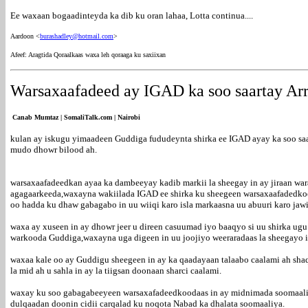
Ee waxaan bogaadinteyda ka dib ku oran lahaa, Lotta continua....
Aardoon <
burashadley@hotmail.com
>
Afeef: Aragtida Qoraalkaas waxa leh qoraaga ku saxiixan
Warsaxaafadeed ay IGAD ka soo saartay Ar
Canab Mumtaz | SomaliTalk.com | Nairobi
kulan ay iskugu yimaadeen Guddiga fududeynta shirka ee IGAD ayay ka soo saa
mudo dhowr bilood ah.
warsaxaafadeedkan ayaa ka dambeeyay kadib markii la sheegay in ay jiraan wa
agagaarkeeda,waxayna wakiilada IGAD ee shirka ku sheegeen warsaxaafadedkood
oo hadda ku dhaw gabagabo in uu wiiqi karo isla markaasna uu abuuri karo jawi
waxa ay xuseen in ay dhowr jeer u direen casuumad iyo baaqyo si uu shirka ug
warkooda Guddiga,waxayna uga digeen in uu joojiyo weeraradaas la sheegayo 
waxaa kale oo ay Guddigu sheegeen in ay ka qaadayaan talaabo caalami ah shaq
la mid ah u sahla in ay la tiigsan doonaan sharci caalami.
waxay ku soo gabagabeeyeen warsaxafadeedkoodaas in ay midnimada soomaaliy
dulqaadan doonin cidii carqalad ku noqota Nabad ka dhalata soomaaliya.