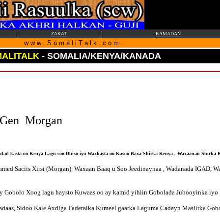
|
|
ZAKAT
RAMADAN
w w w . S o m a l i T a l k . c o m
ALITALK
- SOMALIA/KENYA/KANADA
e Gen Morgan
wlad kasta oo Kenya Lagu soo Dhiso iyo Waxkasta oo Kasoo Baxa Shirka Kenya , Waxaanan Shirk
amed Saciis Xirsi (Morgan), Waxaan Baaq u Soo Jeedinaynaa , Wadanada IGAD, 
ay Gobolo Xoog lagu haysto Kuwaas oo ay kamid yihiin Gobolada Jubooyinka iyo
daas, Sidoo Kale Axdiga Faderalka Kumeel gaarka Laguma Cadayn Masiirka Gob