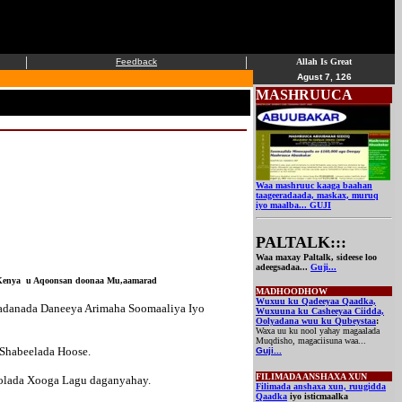
|
|
Feedback
Allah Is Great
Agust 7, 126
MASHRUUCA
Waa mashruuc kaaga baahan
taageeradaada, maskax, muruq
iyo maalba... GUJI
PALTALK
:::
Waa maxay Paltalk, sideese loo
adeegsadaa...
Guji...
a Kenya u Aqoonsan doonaa Mu,aamarad
MADHOODHOW
Wuxuu ku Qadeeyaa Qaadka,
Wadanada Daneeya Arimaha Soomaaliya Iyo
Wuxuuna ku Casheeyaa Ciidda,
Oolyadana wuu ku Qubeystaa
:
Waxa uu ku nool yahay magaalada
Muqdisho, magaciisuna waa...
 Shabeelada Hoose.
Guji...
FILIMADA
ANSHAXA XUN
olada Xooga Lagu daganyahay.
Filimada anshaxa xun, ruugidda
Qaadka
iyo isticmaalka