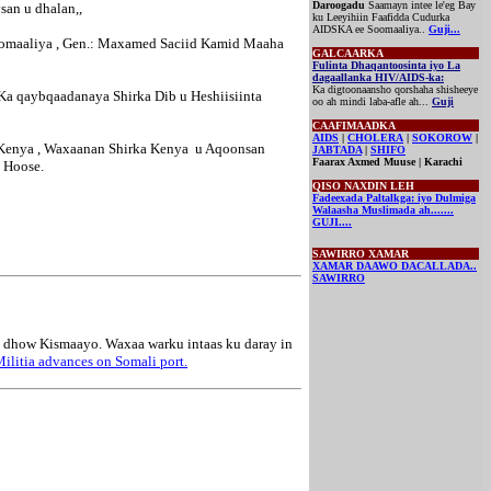
Daroogadu
Saamayn intee le'eg Bay
san u dhalan,,
ku Leeyihiin Faafidda Cudurka
AIDSKA ee Soomaaliya..
Guji...
oomaaliya , Gen.: Maxamed Saciid Kamid Maaha
GALCAARKA
Fulinta Dhaqantoosinta iyo La
dagaallanka HIV/AIDS-ka:
Ka digtoonaansho qorshaha shisheeye
a qaybqaadanaya Shirka Dib u Heshiisiinta
oo ah mindi laba-afle ah...
Guji
CAAFIMAADKA
AIDS
|
CHOLERA
|
SOKOROW
|
 Kenya , Waxaanan Shirka Kenya u Aqoonsan
JABTADA
|
SHIFO
Faarax Axmed Muuse | Karachi
a Hoose.
QISO NAXDIN LEH
Fadeexada Paltalkga: iyo Dulmiga
Walaasha Muslimada ah.......
GUJI....
SAWIRRO XAMAR
XAMAR DAAWO DACALLADA..
SAWIRRO
u dhow Kismaayo. Waxaa warku intaas ku daray in
ilitia advances on Somali port.