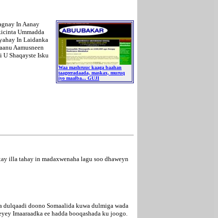
agnay In Aanay
akicinta Ummadda
yahay In Laidanka
xaanu Aamusneen
 U Shaqayste Isku
Waa mashruuc kaaga baahan
taageeradaada, maskax, muruq
iyo maalba... GUJI
xay illa tahay in madaxwenaha lagu soo dhaweyn
u ka dulqaadi doono Somaalida kuwa dulmiga wada
eeyey Imaaraadka ee hadda booqashada ku joogo.