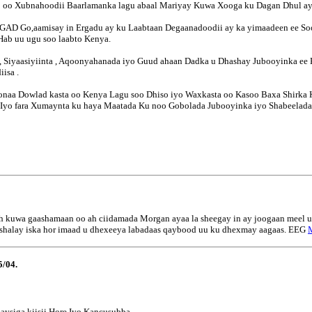
o oo Xubnahoodii Baarlamanka lagu abaal Mariyay Kuwa Xooga ku Dagan Dhul ay
 IGAD Go,aamisay in Ergadu ay ku Laabtaan Degaanadoodii ay ka yimaadeen ee S
Hab uu ugu soo laabto Kenya.
 Siyaasiyiinta , Aqoonyahanada iyo Guud ahaan Dadka u Dhashay Jubooyinka ee K
isa .
onaa Dowlad kasta oo Kenya Lagu soo Dhiso iyo Waxkasta oo Kasoo Baxa Shirka
a Iyo fara Xumaynta ku haya Maatada Ku noo Gobolada Jubooyinka iyo Shabeelad
o ah kuwa gaashamaan oo ah ciidamada Morgan ayaa la sheegay in ay joogaan meel 
i shalay iska hor imaad u dhexeeya labadaas qaybood uu ku dhexmay
aagaas.
EEG
M
/04.
iga kiisii Hore Iyo Kancusubba.