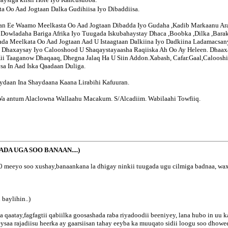
ta Oo Aad
Jogtaan Dalka Gudihiisa Iyo Dibaddiisa.
n Ee Waamo Meelkasta Oo Aad Jogtaan Dibadda Iyo Gudaha ,Kadib Markaanu Ar
Dowladaha Bariga Afrika Iyo Tuugada Iskubahaystay Dhaca ,Boobka ,Dilka ,Bar
a Meelkata Oo Aad Jogtaan Aad U Istaagtaan Dalkiina Iyo Dadkiina Ladamacsan
 Dhaxaysay Iyo Calooshood U Shaqaystayaasha Raqiiska Ah Oo Ay Heleen. Dhaa
 Taaganow Dhaqaaq, Dhegna Jalaq Ha U Siin Addon.Xabash, Cafar.Gaal,Calooshii
sa In Aad Iska Qaadaan Duliga.
ydaan Ina Shaydaana Kaana Lirabihi Kafuuran.
 Wa antum Alaclowna Wallaahu Macakum. S/Alcadiim. Wabilaahi Towfiiq.
DA UGA SOO BANAAN....)
40 meeyo soo xushay,banaankana la dhigay ninkii tuugada ugu cilmiga badnaa, wa
baylihin..)
ka qaatay,fagfagtii qabiilka goosashada raba riyadoodii beeniyey, lana hubo in u
ysaa rajadiisu heerka ay gaarsiisan tahay eeyba ka muuqato sidii loogu soo dhow