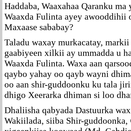
Haddaba, Waaxahaa Qaranku ma y
Waaxda Fulinta ayey awooddihii 
Maxaase sababay?
Taladu waxay murkacatay, markii
gaabiyeen xilkii ay ummadda u h
Waaxda Fulinta. Waxa aan qarsoo
qaybo yahay oo qayb wayni dhima
oo aan shir-guddoonku ku tala jir
dhigo Xeerarka dhiman si loo dh
Dhaliisha qabyada Dastuurka wax
Wakiilada, siiba Shir-guddoonka