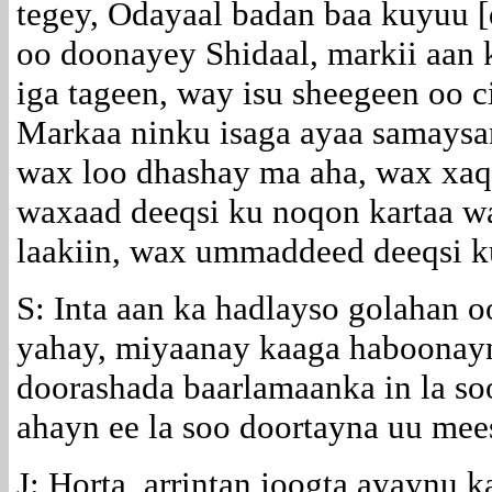
tegey, Odayaal badan baa kuyuu [q
oo doonayey Shidaal, markii aan 
iga tageen, way isu sheegeen oo 
Markaa ninku isaga ayaa samaysan
wax loo dhashay ma aha, wax xaq
waxaad deeqsi ku noqon kartaa wa
laakiin, wax ummaddeed deeqsi k
S: Inta aan ka hadlayso golahan 
yahay, miyaanay kaaga haboonayn
doorashada baarlamaanka in la soo
ahayn ee la soo doortayna uu me
J: Horta, arrintan joogta ayaynu 