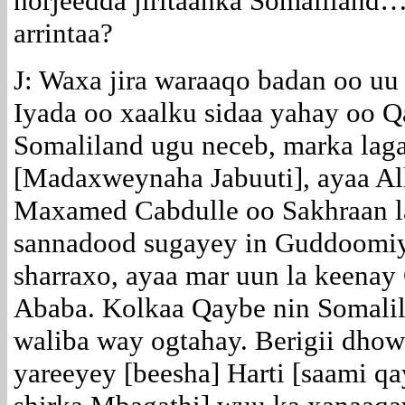
horjeedda jiritaanka Somalilan
arrintaa?
J: Waxa jira waraaqo badan oo uu 
Iyada oo xaalku sidaa yahay oo 
Somaliland ugu neceb, marka lag
[Madaxweynaha Jabuuti], ayaa Alle
Maxamed Cabdulle oo Sakhraan la
sannadood sugayey in Guddoomiy
sharraxo, ayaa mar uun la keenay
Ababa. Kolkaa Qaybe nin Somalil
waliba way ogtahay. Berigii dhow
yareeyey [beesha] Harti [saami q