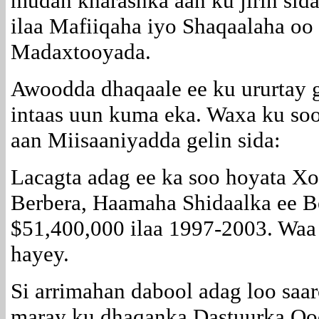
mudan kharashka aan ku jirin sida
ilaa Mafiiqaha iyo Shaqaalaha oo
Madaxtooyada.
Awoodda dhaqaale ee ku ururtay
intaas uun kuma eka. Waxa ku so
aan Miisaaniyadda gelin sida:
Lacagta adag ee ka soo hoyata Xo
Berbera, Haamaha Shidaalka ee B
$51,400,000 ilaa 1997-2003. Waa
hayey.
Si arrimahan dabool adag loo saa
maray ku dhaqanka Dastuurka Qo