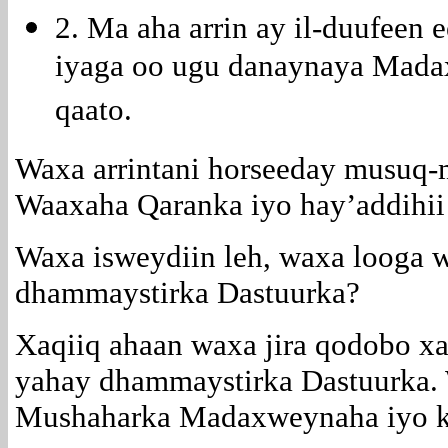
2. Ma aha arrin ay il-duufeen 
iyaga oo ugu danaynaya Mada
qaato.
Waxa arrintani horseeday musuq-
Waaxaha Qaranka iyo hay’addihi
Waxa isweydiin leh, waxa looga 
dhammaystirka Dastuurka?
Xaqiiq ahaan waxa jira qodobo xas
yahay dhammaystirka Dastuurka.
Mushaharka Madaxweynaha iyo ku