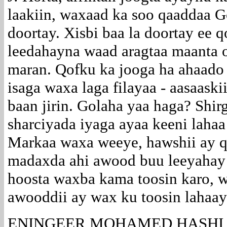
laakiin, waxaad ka soo qaaddaa Go
doortay. Xisbi baa la doortay ee q
leedahayna waad aragtaa maanta 
maran. Qofku ka jooga ha ahaado
isaga waxa laga filayaa - aasaaskii 
baan jirin. Golaha yaa haga? Shi
sharciyada iyaga ayaa keeni lahaa
Markaa waxa weeye, hawshii ay q
madaxda ahi awood buu leeyahay 
hoosta waxba kama toosin karo, w
awooddii ay wax ku toosin lahaa
ENINGEER MOHAMED HASHI