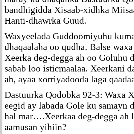
bandhigidda Xisaab-xidhka Miisa
Hanti-dhawrka Guud.
Waxyeelada Guddoomiyuhu kuma
dhaqaalaha oo qudha. Balse wax
Xeerka deg-degga ah oo Goluhu di
sabab loo isticmaalaa. Xeerkani 
ah, ayaa xorriyadooda laga qaadaa
Dastuurka Qodobka 92-3: Waxa Xe
eegid ay labada Gole ku samayn d
hal mar….Xeerkaa deg-degga ah 
aamusan yihiin?