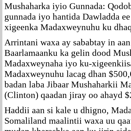
Mushaharka iyio Gunnada: Qodob
gunnada iyo hantida Dawladda e
xigeenka Madaxweynuhu ku dhaq
Arrintani waxa ay sababtay in aa
Baarlamaanku ka gelin dood Mus
Madaxweynaha iyo ku-xigeenkiisa
Madaxweynuhu lacag dhan $500,00
badan laba Jibaar Mushaharkii 
(Clinton) qaadan jiray oo ahayd $
Haddii aan si kale u dhigno, Ma
Somaliland maalintii waxa uu qa