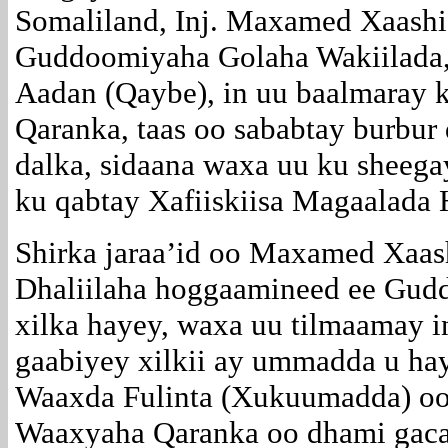
Somaliland, Inj. Maxamed Xaashi
Guddoomiyaha Golaha Wakiilad
Aadan (Qaybe), in uu baalmaray 
Qaranka, taas oo sababtay burbur
dalka, sidaana waxa uu ku sheegay
ku qabtay Xafiiskiisa Magaalada 
Shirka jaraa’id oo Maxamed Xaas
Dhaliilaha hoggaamineed ee Gud
xilka hayey, waxa uu tilmaamay i
gaabiyey xilkii ay ummadda u ha
Waaxda Fulinta (Xukuumadda) oo
Waaxyaha Qaranka oo dhami gacan