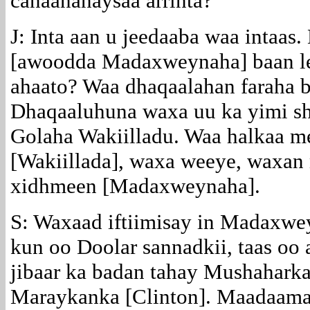
canaananaysaa arrinta?
J: Inta aan u jeedaaba waa intaas
[awoodda Madaxweynaha] baan lee
ahaato? Waa dhaqaalahan faraha b
Dhaqaaluhuna waxa uu ka yimi sh
Golaha Wakiilladu. Waa halkaa m
[Wakiillada], waxa weeye, waxan
xidhmeen [Madaxweynaha].
S: Waxaad iftiimisay in Madaxwe
kun oo Doolar sannadkii, taas oo 
jibaar ka badan tahay Mushahark
Maraykanka [Clinton]. Maadaama,