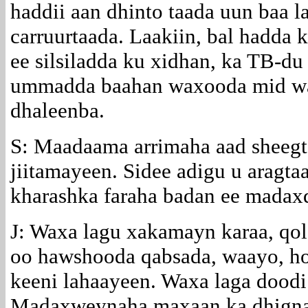
haddii aan dhinto taada uun baa la
carruurtaada. Laakiin, bal hadda 
ee silsiladda ku xidhan, ka TB-du
ummadda baahan waxooda mid wal
dhaleenba.
S: Maadaama arrimaha aad sheeg
jiitamayeen. Sidee adigu u aragta
kharashka faraha badan ee madaxd
J: Waxa lagu xakamayn karaa, qol
oo hawshooda qabsada, waayo, ho
keeni lahaayeen. Waxa laga dood
Madaxweynaha maxaan ka dhignaa