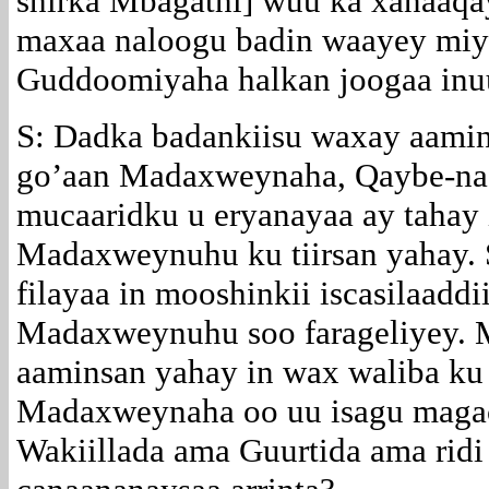
shirka Mbagathi] wuu ka xanaaqa
maxaa naloogu badin waayey miya
Guddoomiyaha halkan joogaa inu
S: Dadka badankiisu waxay aamin
go’aan Madaxweynaha, Qaybe-na 
mucaaridku u eryanayaa ay tahay 
Madaxweynuhu ku tiirsan yahay. 
filayaa in mooshinkii iscasilaaddi
Madaxweynuhu soo farageliyey. M
aaminsan yahay in wax waliba ku 
Madaxweynaha oo uu isagu maga
Wakiillada ama Guurtida ama ridi