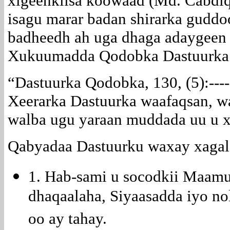
xigeenkiisa koowaad (Md. Cabdiqa
isagu marar badan shirarka guddoo
badheedh ah uga dhaga adaygeen 
Xukuumadda Qodobka Dastuurka 1
“Dastuurka Qodobka, 130, (5):-----
Xeerarka Dastuurka waafaqsan, w
walba ugu yaraan muddada uu u x
Qabyadaa Dastuurku waxay xagal-
1. Hab-sami u socodkii Maamul
dhaqaalaha, Siyaasadda iyo nol
oo ay tahay.