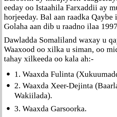
eeday oo Istaahila Farxaddii ay m
horjeeday. Bal aan raadka Qaybe 
Golaha aan dib u raadno ilaa 1997
Dawladda Somaliland waxay u qa
Waaxood oo xilka u siman, oo mi
tahay xilkeeda oo kala ah:-
1. Waaxda Fulinta (Xukuumadd
2. Waaxda Xeer-Dejinta (Baar
Wakiilada).
3. Waaxda Garsoorka.