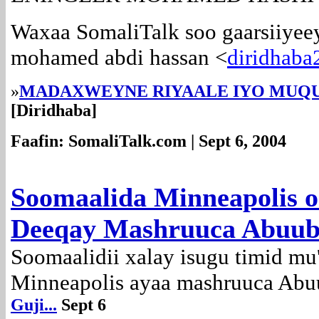
Waxaa SomaliTalk soo gaarsiiyee
mohamed abdi hassan <
diridhab
»
MADAXWEYNE RIYAALE IYO MUQ
[Diridhaba]
Faafin: SomaliTalk.com | Sept 6, 2004
Soomaalida Minneapolis o
Deeqay Mashruuca Abuub
Soomaalidii xalay isugu timid mu
Minneapolis ayaa mashruuca Abuu
Guji...
Sept 6