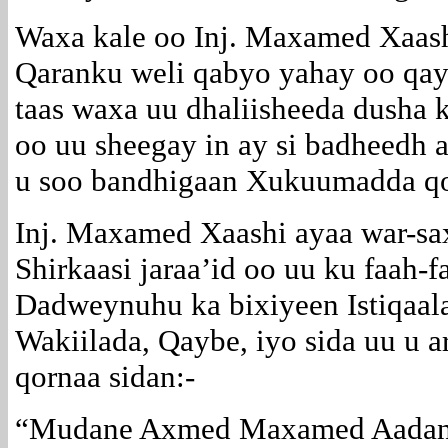
Waxa kale oo Inj. Maxamed Xaash
Qaranku weli qabyo yahay oo qay
taas waxa uu dhaliisheeda dusha 
oo uu sheegay in ay si badheedh 
u soo bandhigaan Xukuumadda qo
Inj. Maxamed Xaashi ayaa war-sa
Shirkaasi jaraa’id oo uu ku faah-f
Dadweynuhu ka bixiyeen Istiqaa
Wakiilada, Qaybe, iyo sida uu u 
qornaa sidan:-
“Mudane Axmed Maxamed Aadan (