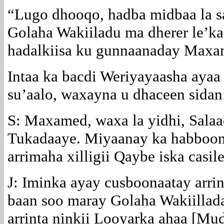
“Lugo dhooqo, hadba midbaa la s
Golaha Wakiiladu ma dherer le’ka
hadalkiisa ku gunnaanaday Maxa
Intaa ka bacdi Weriyayaasha ay
su’aalo, waxayna u dhaceen sidan
S: Maxamed, waxa la yidhi, Salaa
Tukadaaye. Miyaanay ka habboon
arrimaha xilligii Qaybe iska cas
J: Iminka ayay cusboonaatay arri
baan soo maray Golaha Wakiillada,
arrinta ninkii Looyarka ahaa [M