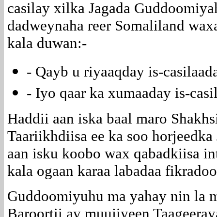
casilay xilka Jagada Guddoomiya
dadweynaha reer Somaliland waxa
kala duwan:-
- Qayb u riyaaqday is-casilaa
- Iyo qaar ka xumaaday is-casil
Haddii aan iska baal maro Shakh
Taariikhdiisa ee ka soo horjeedka
aan isku koobo wax qabadkiisa int
kala ogaan karaa labadaa fikradoo
Guddoomiyuhu ma yahay nin la ma
Baroortii ay muujiyeen Taageeray