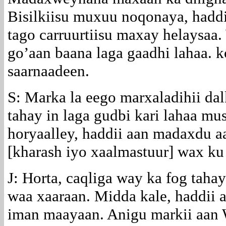
Bisilkiisu muxuu noqonaya, haddi
tago carruurtiisu maxay helaysaa.
go’aan baana laga gaadhi lahaa. 
saarnaadeen.
S: Marka la eego marxaladihii da
tahay in laga gudbi kari lahaa m
horyaalley, haddii aan madaxdu a
[kharash iyo xaalmastuur] wax ku 
J: Horta, caqliga way ka fog tahay
waa xaaraan. Midda kale, haddii 
iman maayaan. Anigu markii aan