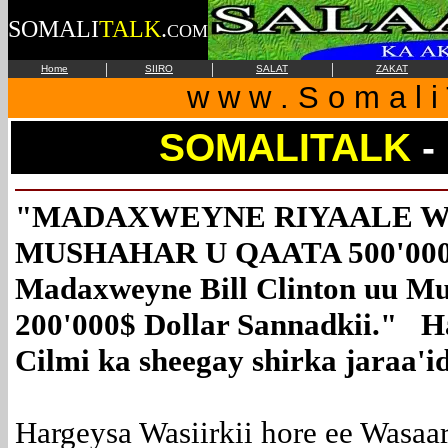
SOMALI
TALK
.
COM
|
|
|
Home
SIIRO
SALAT
ZAKAT
w w w . S o m a l i 
SOMALITALK
-
"MADAXWEYNE RIYAALE W
MUSHAHAR U QAATA 500'000$ 
Madaxweyne Bill Clinton uu Mu
200'000$ Dollar Sannadkii." 
Cilmi ka sheegay shirka jaraa'i
Hargeysa Wasiirkii hore ee Wasaa