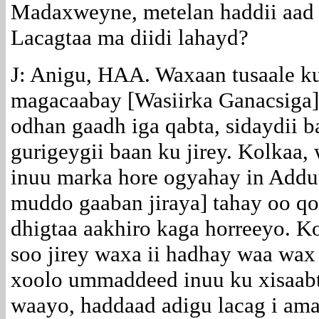
Madaxweyne, metelan haddii aad 
Lacagtaa ma diidi lahayd?
J: Anigu, HAA. Waxaan tusaale ku
magacaabay [Wasiirka Ganacsiga]
odhan gaadh iga qabta, sidaydii b
gurigeygii baan ku jirey. Kolkaa
inuu marka hore ogyahay in Add
muddo gaaban jiraya] tahay oo qo
dhigtaa aakhiro kaga horreeyo. 
soo jirey waxa ii hadhay waa wax
xoolo ummaddeed inuu ku xisaab
waayo, haddaad adigu lacag i ama