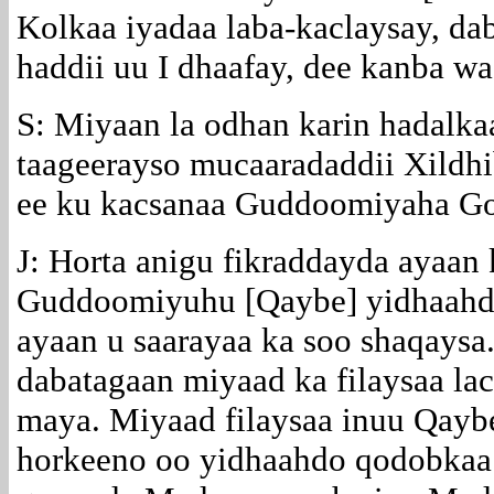
Kolkaa iyadaa laba-kaclaysay, da
haddii uu I dhaafay, dee kanba wa
S: Miyaan la odhan karin hadalk
taageerayso mucaaradaddii Xildh
ee ku kacsanaa Guddoomiyaha G
J: Horta anigu fikraddayda ayaan 
Guddoomiyuhu [Qaybe] yidhaahdo
ayaan u saarayaa ka soo shaqaysa
dabatagaan miyaad ka filaysaa lac
maya. Miyaad filaysaa inuu Qayb
horkeeno oo yidhaahdo qodobkaa