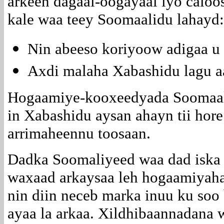
arkeen dagaal-oogayaal iyo calo
kale waa teey Soomaalidu lahayd
Nin abeeso koriyoow adigaa u
Axdi malaha Xabashidu lagu 
Hogaamiye-kooxeedyada Soomaali
in Xabashidu aysan ahayn tii hore 
arrimaheennu toosaan.
Dadka Soomaliyeed waa dad iska 
waxaad arkaysaa leh hogaamiyaha
nin diin neceb marka inuu ku s
ayaa la arkaa. Xildhibaannadana