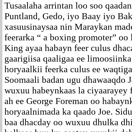
Tusaalaha arrintan loo soo qaada
Puntland, Gedo, iyo Baay iyo Bak
xasuusinaysaa nin Maraykan mad
feerarka “ a boxing promoter” oo
King ayaa habayn feer culus dhaca
gaarigiisa qaaligaa ee limoosiink
horyaalkii feerka culus ee waqtig
Soomaali badan ugu dhawaaqdo Jo
wuxuu habeynkaas la ciyaarayey 
ah ee George Foreman oo habaynka
horyaalnimada ka qaado Joe. Sid
baa dhacday oo wuxuu dhulka dhi