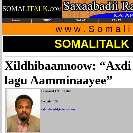
SOMALI
TALK
.
COM
|
|
|
Home
SIIRO
SALAT
ZAKAT
w w w . S o m a l i 
SOMALITALK
Xildhibaannoow: “Axdi
lagu Aamminaayee”
C/Waaxid C/hi Khaliif
Lonodn, UK
cabdulwaxid@hotmail.com