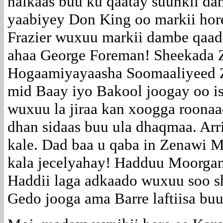
halkaas buu ku qaatay suunkii da
yaabiyey Don King oo markii hor
Frazier wuxuu markii dambe qaada
ahaa George Foreman! Sheekada Z
Hogaamiyayaasha Soomaaliyeed Z
mid Baay iyo Bakool joogay oo is
wuxuu la jiraa kan xoogga roona
dhan sidaas buu ula dhaqmaa. Ar
kale. Dad baa u qaba in Zenawi M
kala jecelyahay! Hadduu Moorgan
Haddii laga adkaado wuxuu soo s
Gedo jooga ama Barre laftiisa buu 