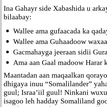
Ina Gahayr side Xabashida u ark
bilaabay:
Wallee ama gufaacada ka qada
Wallee ama Guhaadoow waxaan
Gacmahayga jeeraan sidii Gura
Ama aan Gaal madoow Harar ku
Maantadan aan maqaalkan qorayo
dhigaya inuu “Somalilander” yah
guul; Israa’iil guul! Ninkani wu
isagoo leh hadday Somaliland go