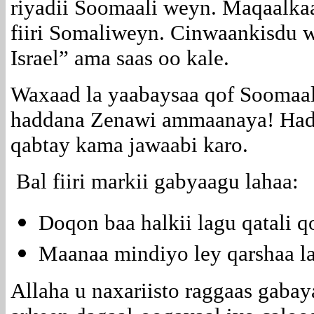
riyadii Soomaali weyn. Maqaalkaa
fiiri Somaliweyn. Cinwaankisdu wu
Israel” ama saas oo kale.
Waxaad la yaabaysaa qof Soomaal
haddana Zenawi ammaanaya! Had
qabtay kama jawaabi karo.
Bal fiiri markii gabyaagu lahaa:
Doqon baa halkii lagu qatali q
Maanaa mindiyo ley qarshaa la
Allaha u naxariisto raggaas gabay