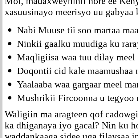
Moi, madaxweynihii hore ee Ken
xasuusinayo meerisyo uu gabyaa 
Nabi Muuse tii soo martaa maa
Ninkii gaalku muudiga ku rar
Maqligiisa waa tuu dilay meel 
Doqontii cid kale maamushaa 
Yaalaaba waa gargaar meel ma
Mushrikii Fircoonna u tegyoo 
Waligiin ma aragteen qof cadowg
ka dhiganaya iyo gacal? Nin ku 
waddankaaga sidee uga filaysaa i