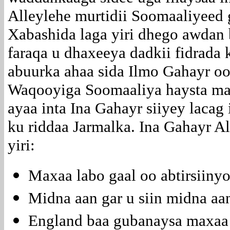
Alleylehe murtidii Soomaaliyeed 
Xabashida laga yiri dhego awdan b
faraqa u dhaxeeya dadkii fidrada
abuurka ahaa sida Ilmo Gahayr oo 
Waqooyiga Soomaaliya haysta mar
ayaa inta Ina Gahayr siiyey lacag
ku riddaa Jarmalka. Ina Gahayr A
yiri:
Maxaa labo gaal oo abtirsiiny
Midna aan gar u siin midna aa
England baa gubanaysa maxaa i