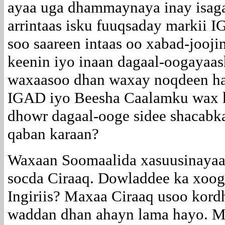
ayaa uga dhammaynaya inay isaga
arrintaas isku fuuqsaday markii
soo saareen intaas oo xabad-jooji
keenin iyo inaan dagaal-oogayaas
waxaasoo dhan waxay noqdeen hal
IGAD iyo Beesha Caalamku wax 
dhowr dagaal-ooge sidee shacab
qaban karaan?
Waxaan Soomaalida xasuusinayaa 
socda Ciraaq. Dowladdee ka xoo
Ingiriis? Maxaa Ciraaq usoo kor
waddan dhan ahayn lama hayo. M