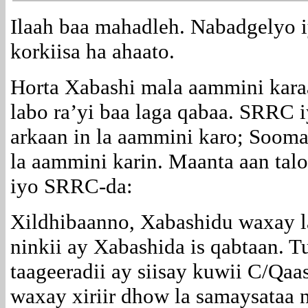
Ilaah baa mahadleh. Nabadgelyo 
korkiisa ha ahaato.
Horta Xabashi mala aammini kara
labo ra’yi baa laga qabaa. SRRC 
arkaan in la aammini karo; Sooma
la aammini karin. Maanta aan talo
iyo SRRC-da:
Xildhibaanno, Xabashidu waxay la 
ninkii ay Xabashida is qabtaan. T
taageeradii ay siisay kuwii C/Qaa
waxay xiriir dhow la samaysataa n