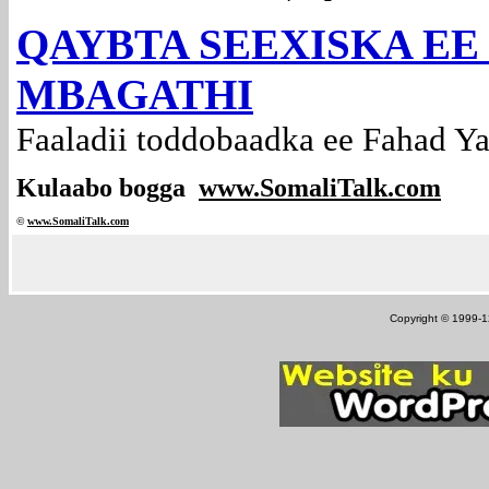
QAYBTA SEEXISKA EE
MBAGATHI
Faaladii toddobaadka ee Fahad Ya
Kulaabo bogga
www.SomaliTalk.com
©
www.Somali
Talk.com
Copyright © 1999-12