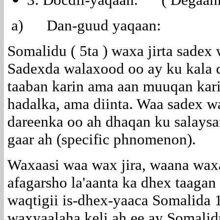
a)
Dan-guud yaqaan:
Somalidu ( 5ta ) waxa jirta sadex
Sadexda walaxood oo ay ku kala 
taaban karin ama aan muuqan kar
hadalka, ama diinta. Waa sadex wa
dareenka oo ah dhaqan ku salaysa
gaar ah (specific phnomenon).
Waxaasi waa wax jira, waana waxa 
afagarsho la'aanta ka dhex taagan
waqtigii is-dhex-yaaca Somalida
waxyaalaha keli ah ee ay Somalidu