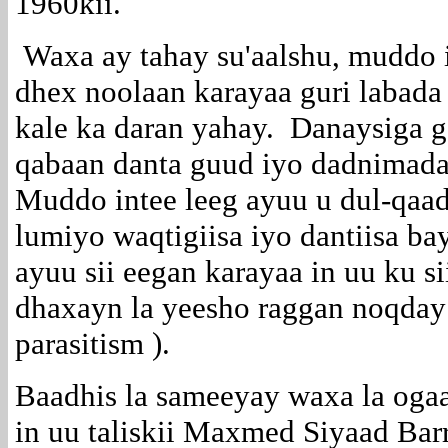
1960kii.
Waxa ay tahay su'aalshu, muddo i
dhex noolaan karayaa guri labada
kale ka daran yahay. Danaysiga 
qabaan danta guud iyo dadnimada
Muddo intee leeg ayuu u dul-qaad
lumiyo waqtigiisa iyo dantiisa b
ayuu sii eegan karayaa in uu ku si
dhaxayn la yeesho raggan noqday 
parasitism ).
Baadhis la sameeyay waxa la oga
in uu taliskii Maxmed Siyaad Barr