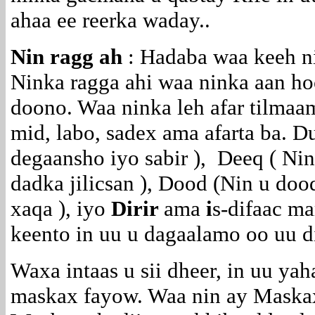
ahaa ee reerka waday..
Nin ragg ah
: Hadaba waa keeh ni
Ninka ragga ahi waa ninka aan ho
doono. Waa ninka leh afar tilmaa
mid, labo, sadex ama afarta ba. D
degaansho iyo sabir ), Deeq ( Nin
dadka jilicsan ), Dood
(Nin u dood
xaqa ), iyo
Dirir
ama
i
s-difaac
mar
keento in uu u dagaalamo oo uu 
Waxa intaas u sii dheer, in uu ya
maskax fayow. Waa nin ay Maskax