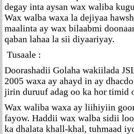
degay inta aysan wax waliba kugu
Wax walba waxa la dejiyaa hawsho
maalinta ay wax bilaabmi doonaa
qaban lahaa la sii diyaariyay.
Tusaale :
Doorashadii Golaha wakiilada JSL
2005 waxa ay ahayd in ay dhacdo 
jirin duruuf adag oo ka hor timid o
Wax waliba waxa ay liihiyiin goo
fayow. Haddii wax walba sidii l
ka dhalata khall-khal, tuhmaad iy