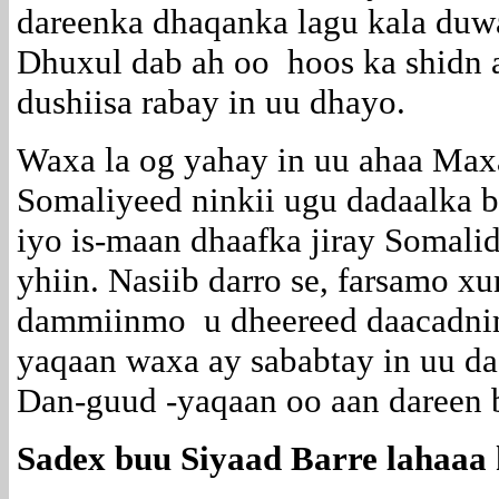
dareenka dhaqanka lagu kala duwa
Dhuxul dab ah oo hoos ka shidn a
dushiisa rabay in uu dhayo.
Waxa la og yahay in uu ahaa Ma
Somaliyeed ninkii ugu dadaalka b
iyo is-maan dhaafka jiray Somali
yhiin. Nasiib darro se, farsamo x
dammiinmo u dheereed daacadnimo
yaqaan waxa ay sababtay in uu da
Dan-guud -yaqaan oo aan dareen 
Sadex buu Siyaad Barre lahaaa k