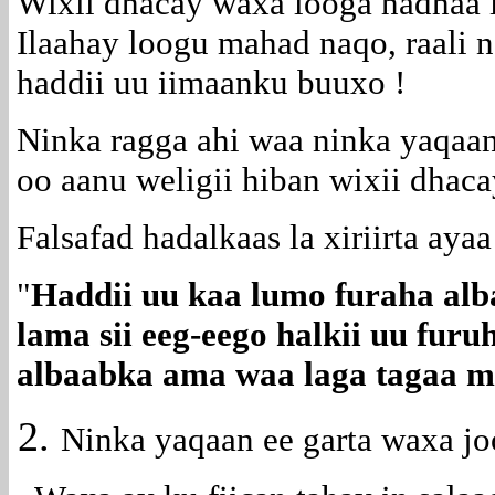
Wixii dhacay waxa looga hadhaa 
Ilaahay loogu mahad naqo, raali 
haddii uu iimaanku buuxo !
Ninka ragga ahi waa ninka yaqaan
oo aanu weligii hiban wixii dhaca
Falsafad hadalkaas la xiriirta aya
"
Haddii uu kaa lumo furaha alb
lama sii eeg-eego halkii uu furu
albaabka ama waa laga tagaa me
Ninka yaqaan ee garta waxa j