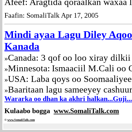
Afeef: Aragtida qoraalkan waxaa 
Faafin: SomaliTalk Apr 17, 2005
Mindi ayaa Lagu Diley Aqoo
Kanada
Canada: 3 qof oo loo xiray dilk
»
Minnesota:
Ismaaciil M.Cali oo 
»
USA: Laba qoys oo Soomaaliyeed
»
Baaritaan lagu sameeyey cashuu
»
Wararka oo dhan ka akhri halkan...
Guji...
Kulaabo bogga
www.SomaliTalk.com
©
www.Somali
Talk.com