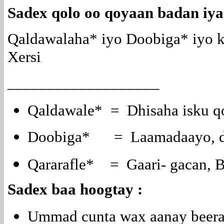
Sadex qolo oo qoyaan badan iya
Qaldawalaha* iyo Doobiga* iyo k
Xersi
___________________
Qaldawale* = Dhisaha isku qoo
Doobiga* = Laamadaayo, d
Qararafle* = Gaari- gacan, B
Sadex baa hoogtay :
Ummad cunta wax aanay beera