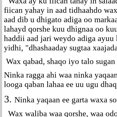
Waxa ay ku fiican tahay in salaa
fiican yahay in aad tidhaahdo w
aad dib u dhigato adiga oo markaa
lahayd qorshe kuu dhignaa oo kuu
haddii aad jari weydo adiga ayuu
yidhi,
"dhashaaday sugtaa xaajada
Wax qabad, shaqo iyo talo sugan 
Ninka ragga ahi waa ninka yaqaan
looga qaban lahaa ee uu ugu dhaq
Ninka yaqaan ee garta waxa s
Wax waliba waa qorshe, waa odors