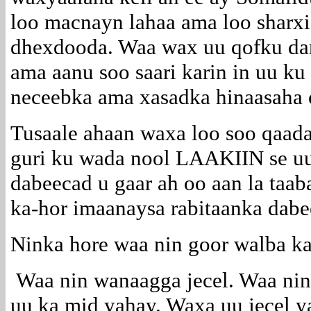
loo macnayn lahaa ama loo sharxi
dhexdooda. Waa wax uu qofku da
ama aanu soo saari karin in uu ku
neceebka ama xasadka hinaasaha 
Tusaale ahaan waxa loo soo qaada
guri ku wada nool LAAKIIN se u
dabeecad u gaar ah oo aan la taab
ka-hor imaanaysa rabitaanka dabe
Ninka hore waa nin goor walba ka
Waa nin wanaagga jecel. Waa nin 
uu ka mid yahay. Waxa uu jecel y