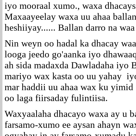
iyo mooraal xumo., waxa dhacayso
Maxaayeelay waxa uu ahaa ballan 
heshiiyay...... Ballan darro na waa 
Nin weyn oo hadal ka dhacay waa 
looga jeedo go'aanka iyo dhawaa
ah sida madaxda Dawladaha iyo B
mariyo wax kasta oo uu yahay iyo
mar haddii uu ahaa wax ku yimid q
oo laga fiirsaday fulintiisa.
Waxyaalaha dhacayo waxa ay u ba
farsamo-xumo ee aysan ahayn wax
ogyahay in ay farsamo-xumadu ka