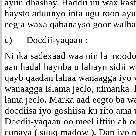
ayuu dhashay. Haddii uu wax kas
haysto aduunyo inta ugu roon ayu
eegta waxa qabanayso goor walba 
c)
Docdii-yaqaan :
Ninka sadexaad waa nin la moodo
aan hadal haynba u lahayn sidii w
qayb qaadan lahaa wanaagga iyo w
wanaagga islama jeclo, nimanka k
lama jeclo. Marka aad eegto ba 
docdiisa iyo goshiisa ku rito ama
Docdii-yaqaan oo meel iftiin ah 
cunaya ( suuq madow ). Dan iyo 