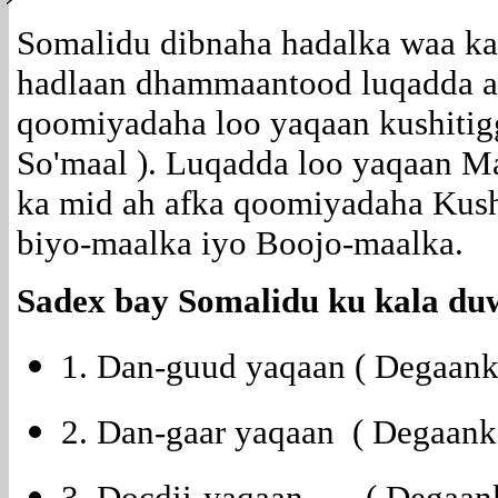
Somalidu dibnaha hadalka waa ka
hadlaan dhammaantood luqadda a
qoomiyadaha loo yaqaan kushitigg
So'maal ). Luqadda loo yaqaan M
ka mid ah afka qoomiyadaha Kush
biyo-maalka iyo Boojo-maalka.
Sadex bay Somalidu ku kala duw
1. Dan-guud yaqaan ( Degaanka
2. Dan-gaar yaqaan ( Degaank
3. Docdii-yaqaan. ( Degaank