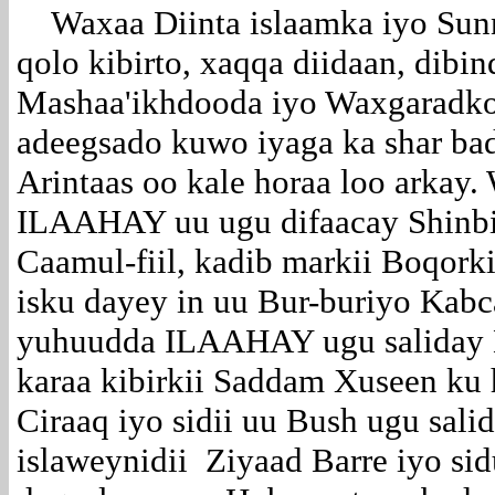
Waxaa Diinta islaamka iyo Sunn
qolo kibirto, xaqqa diidaan, di
Mashaa'ikhdooda iyo Waxgaradk
adeegsado kuwo iyaga ka shar ba
Arintaas oo kale horaa loo arkay.
ILAAHAY uu ugu difaacay Shinbi
Caamul-fiil, kadib markii Boqork
isku dayey in uu Bur-buriyo Kabca
yuhuudda ILAAHAY ugu saliday Hi
karaa kibirkii Saddam Xuseen ku
Ciraaq iyo sidii uu Bush ugu salid
islaweynidii Ziyaad Barre iyo sid