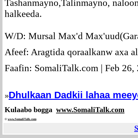
Tashanmayno,Talinmayno, naloon
halkeeda.
W/D: Mursal Max'd Max'uud(Gara
Afeef: Aragtida qoraalkanw axa a
Faafin: SomaliTalk.com | Feb 26,
Dhulkaan Dadkii lahaa mee
»
Kulaabo bogga
www.SomaliTalk.com
©
www.Somali
Talk.com