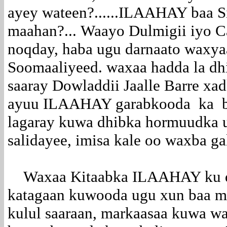
ayey wateen?......ILAAHAY baa S
maahan?... Waayo Dulmigii iyo Ca
noqday, haba ugu darnaato waxya
Soomaaliyeed. waxaa hadda la dh
saaray Dowladdii Jaalle Barre xa
ayuu ILAAHAY garabkooda ka ba
lagaray kuwa dhibka hormuudka 
salidayee, imisa kale oo waxba g
Waxaa Kitaabka ILAAHAY ku qor
katagaan kuwooda ugu xun baa ma
kulul saaraan, markaasaa kuwa 