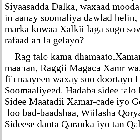
Siyaasadda Dalka, waxaad moodaa
in aanay soomaliya dawlad helin,
marka kuwaa Xalkii laga sugo so
rafaad ah la gelayo?
Rag talo kama dhamaato,Xamar c
maahan, Raggii Magaca Xamr wax
fiicnaayeen waxay soo doortayn
Soomaaliyeed. Hadaba sidee talo
Sidee Maatadii Xamar-cade iyo G
loo bad-baadshaa, Wiilasha Qory
Sideese danta Qaranka iyo tan Qab