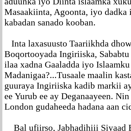
aduunka iyo Diinta islaamka xuku
Masaakiinta, Agoonta, iyo dadka 
kabadan sanado kooban.
Inta laxasuusto Taariikhda dhow
Boqortooyada Ingiriiska, Sababtu
ilaa xadna Gaaladda iyo Islaamk
Madanigaa?...Tusaale maalin kas
guuraya Ingiriiska kadib markii a
ee Yurub ee ay Deganaayeen. Nin 
London gudaheeda hadana aan cid
Bal ufiirso, Jabhadihiii Siyaad B