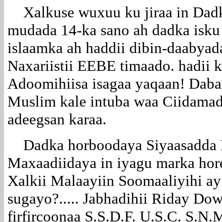
Xalkuse wuxuu ku jiraa in Dadka
mudada 14-ka sano ah dadka isku
islaamka ah haddii dibin-daabyad
Naxariistii EEBE timaado. hadii
Adoomihiisa isagaa yaqaan! Dabay
Muslim kale intuba waa Ciidama
adeegsan karaa.
Dadka horboodaya Siyaasadda D
Maxaadiidaya in iyagu marka hore
Xalkii Malaayiin Soomaaliyihi ay
sugayo?..... Jabhadihii Riday D
firfircoonaa S.S.D.F. U.S.C. S.