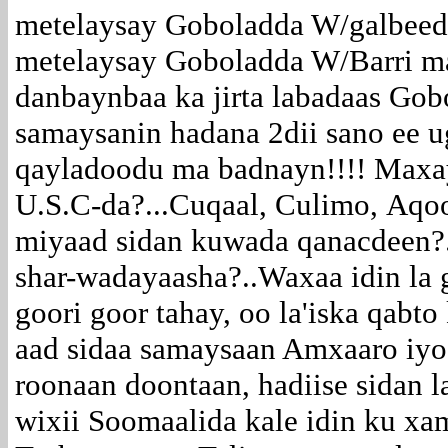
metelaysay Goboladda W/galbeed 
metelaysay Goboladda W/Barri m
danbaynbaa ka jirta labadaas Gob
samaysanin hadana 2dii sano ee u
qayladoodu ma badnayn!!!! Maxay
U.S.C-da?...Cuqaal, Culimo, Aq
miyaad sidan kuwada qanacdeen?.
shar-wadayaasha?..Waxaa idin la 
goori goor tahay, oo la'iska qab
aad sidaa samaysaan Amxaaro iyo 
roonaan doontaan, hadiise sidan 
wixii Soomaalida kale idin ku xa