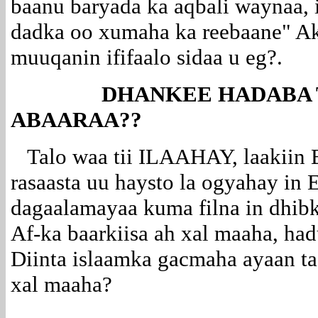
baanu baryada ka aqbali waynaa, 
dadka oo xumaha ka reebaane" A
muuqanin ififaalo sidaa u eg?.
DHANKEE HADABA TA
ABAARAA??
Talo waa tii ILAAHAY, laakiin Ba
rasaasta uu haysto la ogyahay in 
dagaalamayaa kuma filna in dhibk
Af-ka baarkiisa ah xal maaha, ha
Diinta islaamka gacmaha ayaan t
xal maaha?