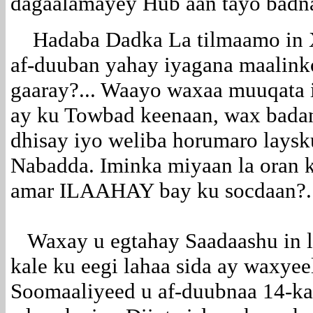
dagaalamayey Hub aan tayo badn
Hadaba Dadka La tilmaamo in Xa
af-duuban yahay iyagana maalink
gaaray?... Waayo waxaa muuqata 
ay ku Towbad keenaan, wax bada
dhisay iyo weliba horumaro laysk
Nabadda. Iminka miyaan la oran 
amar ILAAHAY bay ku socdaan?.
Waxay u egtahay Saadaashu in 
kale ku eegi lahaa sida ay waxyee
Soomaaliyeed u af-duubnaa 14-ka