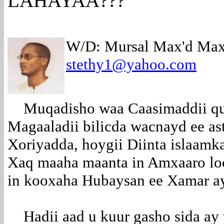
LAHAYAA???
W/D: Mursal Max'd Max'
stethy1@yahoo.com
Muqadisho waa Caasimaddii qur
Magaaladii bilicda wacnayd ee a
Xoriyadda, hoygii Diinta islaamk
Xaq maaha maanta in Amxaaro loo
in kooxaha Hubaysan ee Xamar ay
Hadii aad u kuur gasho sida ay