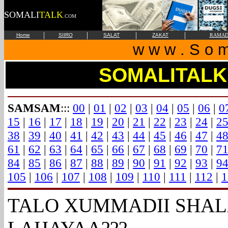
SOMALI
TALK
.COM
|
|
|
|
Home
SIIRO
SALAT
ZAKAT
RAMAD
w w w . S o m 
SOMALITALK
SAMSAM
:::
00
|
01
|
02
|
03
|
04
|
05
|
06
|
0
15
|
16
|
17
|
18
|
19
|
20
|
21
|
22
|
23
|
24
|
2
38
|
39
|
40
|
41
|
42
|
43
|
44
|
45
|
46
|
47
|
4
61
|
62
|
63
|
64
|
65
|
66
|
67
|
68
|
69
|
70
|
7
84
|
85
|
86
|
87
|
88
|
89
|
90
|
91
|
92
|
93
|
9
105
|
106
|
107
|
108
|
109
|
110
|
111
|
112
|
1
TALO XUMMADII SHAL