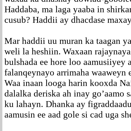
Haddaba, ma laga yaaba in shirka
cusub? Haddii ay dhacdase maxay 
Mar haddii uu muran ka taagan y
weli la heshiin. Waxaan rajaynay
bulshada ee hore loo aamusiiyey 
falanqeynayo arrimaha waaweyn e
Waa inaan looga harin kooxda Na
dalalka deriska ah inay go’aamo 
ku lahayn. Dhanka ay figraddaadu
aamusin ee aad gole si cad uga sh