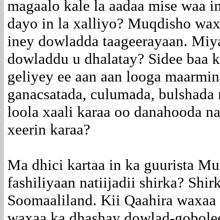
magaalo kale la aadaa mise waa in
dayo in la xalliyo? Muqdisho wa
iney dowladda taageerayaan. Miy
dowladdu u dhalatay? Sidee baa 
geliyey ee aan aan looga maarmin
ganacsatada, culumada, bulshada
loola xaali karaa oo danahooda n
xeerin karaa?
Ma dhici kartaa in ka guurista M
fashiliyaan natiijadii shirka? Sh
Soomaaliland. Kii Qaahira waxaa 
waxaa ka dhashay dowlad-gobolee