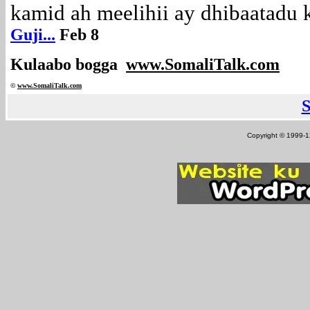
kamid ah meelihii ay dhibaatadu ka
Guji...
Feb 8
Kulaabo bogga
www.SomaliTalk.com
©
www.Somali
Talk.com
Copyright © 1999-12