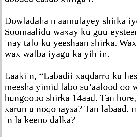
Dowladaha maamulayey shirka iy
Soomaalidu waxay ku guuleysteen
inay talo ku yeeshaan shirka. Wa
wax walba iyagu ka yihiin.
Laakiin, “Labadii xaqdarro ku hes
meesha yimid labo su’aalood oo w
hungoobo shirka 14aad. Tan hore
xarun u noqonaysa? Tan labaad, 
in la keeno dalka?