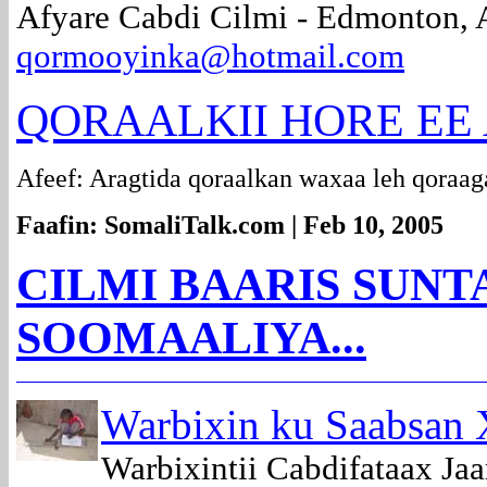
Afyare Cabdi Cilmi - Edmonton,
qormooyinka@hotmail.com
QORAALKII HORE EE Af
Afeef: Aragtida qoraalkan waxaa leh qoraag
Faafin: SomaliTalk.com | Feb 10, 2005
CILMI BAARIS SUNT
SOOMAALIYA...
Warbixin ku Saabsan 
Warbixintii Cabdifataax J