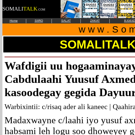
SOMALI
TALK
.COM
|
|
|
|
Home
SIIRO
SALAT
ZAKAT
RAMAD
w w w . S o m 
SOMALITAL
Wafdigii uu hogaaminay
Cabdulaahi Yuusuf Axmed 
kasoodegay gegida Dayuu
Warbixintii: c/risaq ader ali kaneec | Qaahir
Madaxwayne c/laahi iyo yusuf axm
habsami leh logu soo dhoweyey g