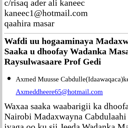
c/risaq ader ali kaneec
kaneec1@hotmail.com
qaahira masar
Wafdi uu hogaaminaya Madaxw
Saaka u dhoofay Wadanka Masa
Raysulwasaare Prof Gedi
Axmed Muusse Cabdulle(Idaawaqaca)k
Axmeddheere65@hotmail.com
Waxaa saaka waabarigii ka dhoof
Nairobi Madaxwayna Cabdulaahi 
iyaga oo ku sii Jeeda Wadanka M