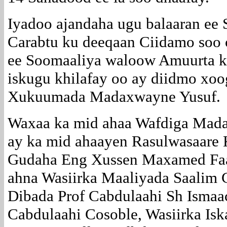
Iyadoo ajandaha ugu balaaran ee
Carabtu ku deeqaan Ciidamo soo 
ee Soomaaliya waloow Amuurta ke
iskugu khilafay oo ay diidmo xoo
Xukuumada Madaxwayne Yusuf.
Waxaa ka mid ahaa Wafdiga Mad
ay ka mid ahaayen Rasulwasaare 
Gudaha Eng Xussen Maxamed Faar
ahna Wasiirka Maaliyada Saalim 
Dibada Prof Cabdulaahi Sh Ismaac
Cabdulaahi Cosoble, Wasiirka Is