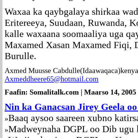
Waxaa ka qaybgalaya shirkaa wad
Eritereeya, Suudaan, Ruwanda, K
kalle waxaana soomaaliya uga qa
Maxamed Xasan Maxamed Fiqi, Daa
Burulle.
Axmed Muusse Cabdulle(Idaawaqaca)kenya
Axmeddheere65@hotmail.com
Faafin: Somalitalk.com | Maarso 14, 2005
Nin ka Ganacsan Jirey Geela o
Baaq aysoo saareen xubno katir
»
Madweynaha DGPL oo Dib ugu l
»