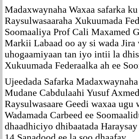
Madaxwaynaha Waxaa safarka ku
Raysulwasaaraha Xukuumada Fede
Soomaaliya Prof Cali Maxamed G
Markii Labaad oo ay si wada Jira
uhogaamiyaan tan iyo intii la dhi
Xukuumada Federaalka ah ee Soo
Ujeedada Safarka Madaxwaynaha
Mudane Cabdulaahi Yusuf Axme
Raysulwasaare Geedi waxaa ugu 
Wadamada Carbeed ee Soomaalidu 
dhaadhiciyo dhibaatada Haraysay
14 Sanadood ee la soo dhaafay.