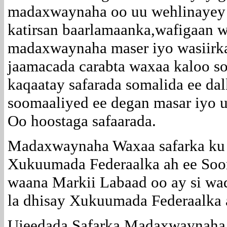
madaxwaynaha oo uu wehlinayey 
katirsan baarlamaanka,wafigaan 
madaxwaynaha maser iyo wasiirka
jaamacada carabta waxaa kaloo s
kaqaatay safarada somalida ee da
soomaaliyed ee degan masar iyo u
Oo hoostaga safaarada.
Madaxwaynaha Waxaa safarka ku 
Xukuumada Federaalka ah ee Soo
waana Markii Labaad oo ay si wad
la dhisay Xukuumada Federaalka 
Ujeedada Safarka Madaxwaynaha