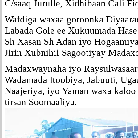
C/saaq Jurulle, Xidhibaan Cali Fi
Wafdiga waxaa goroonka Diyaarad
Labada Gole ee Xukuumada Hase
Sh Xasan Sh Adan iyo Hogaamiy
Jirin Xubnihii Sagootiyay Madax
Madaxwaynaha iyo Raysulwasaar
Wadamada Itoobiya, Jabuuti, Ugaa
Naajeriya, iyo Yaman waxa kaloo
tirsan Soomaaliya.