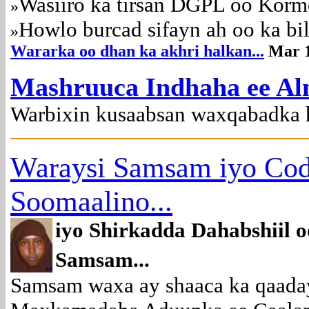
Wasiiro ka tirsan DGPL oo Korm
»
Howlo burcad sifayn ah oo ka b
»
Wararka oo dhan ka akhri halkan...
Mar 
Mashruuca Indhaha ee A
Warbixin kusaabsan waxqabadka 
Waraysi Samsam iyo Co
Soomaalino...
iyo Shirkadda Dahabshiil
Samsam...
Samsam waxa ay shaaca ka qaada