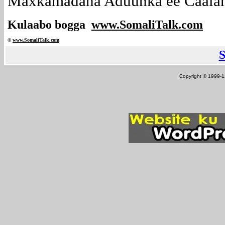
Maxkamadaha Aduunka ee Caalami
Kulaabo bogga
www.SomaliTalk.com
©
www.Somali
Talk.com
Copyright © 1999-12