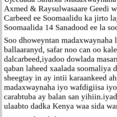
Axmed & Raysulwasaare Geedi w
Carbeed ee Soomaalidu ka jirto l
Soomaalida 14 Sanadood ee la so
Soo dhoweyntan madaxwaynaha la
ballaaranyd, safar noo can oo k
dalcarbeed,iyadoo dowlada masarn
qaban laheed xaalada soomaliya
sheegtay in ay intii karaankeed 
madaxwaynaha iyo wafdigiisa iy
carabtuba ay balan san yihiin.iy
ulaabto dadka Kenya waa sida wa