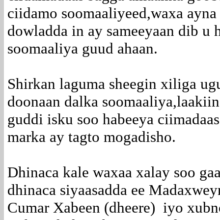
ciidamo soomaaliyeed,waxa ayna
dowladda in ay sameeyaan dib u h
soomaaliya guud ahaan.
Shirkan laguma sheegin xiliga ug
doonaan dalka soomaaliya,laakiin
guddi isku soo habeeya ciimadaa
marka ay tagto mogadisho.
Dhinaca kale waxaa xalay soo gaa
dhinaca siyaasadda ee Madaxw
Cumar Xabeen (dheere) iyo xubno