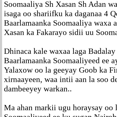
Soomaaliya Sh Xasan Sh Adan waxa
isaga oo shariifku ka daganaa 4
Baarlamaanka Soomaaliya waxa ay
Xasan ka Fakarayo sidii uu Soomaa
Dhinaca kale waxaa laga Badalay
Baarlamaanka Soomaaliyeed ee ay
Yalaxow oo la geeyay Goob ka Fi
xirnaayeen, waa intii aan la soo 
dambeeyey warkan..
Ma ahan markii ugu horaysay oo l
Soomaaliyeed ee ku sugan Nairob