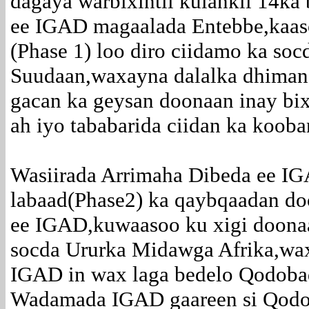
dagaya warbixintii kulankii 14ka
ee IGAD magaalada Entebbe,kaas
(Phase 1) loo diro ciidamo ka so
Suudaan,waxayna dalalka dhiman 
gacan ka geysan doonaan inay bi
ah iyo tababarida ciidan ka kooban
Wasiirada Arrimaha Dibeda ee IG
labaad(Phase2) ka qaybqaadan do
ee IGAD,kuwaasoo ku xigi doonaa
socda Ururka Midawga Afrika,wax
IGAD in wax laga bedelo Qodobada
Wadamada IGAD gaareen si Qodo