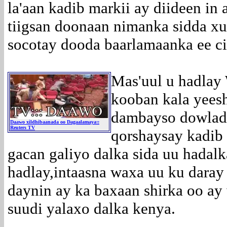
la'aan kadib markii ay diideen i
tiigsan doonaan nimanka sidda x
socotay dooda baarlamaanka ee ci
Mas'uul u hadlay 
kooban kala yeesh
dambayso dowladd
Daawo xildhibaanada oo Dagaalamaya::
Reuters TV
qorshaysay kadib 
gacan galiyo dalka sida uu hadal
hadlay,intaasna waxa uu ku daray 
daynin ay ka baxaan shirka oo ay
suudi yalaxo dalka kenya.