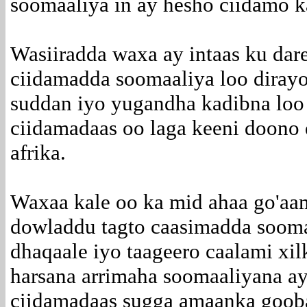
soomaaliya in ay hesho ciidamo 
Wasiiradda waxa ay intaas ku dar
ciidamadda soomaaliya loo dira
suddan iyo yugandha kadibna loo
ciidamadaas oo laga keeni doono 
afrika.
Waxaa kale oo ka mid ahaa go'aam
dowladdu tagto caasimadda sooma
dhaqaale iyo taageero caalami x
harsana arrimaha soomaaliyana ay 
ciidamadaas sugga amaanka gooba