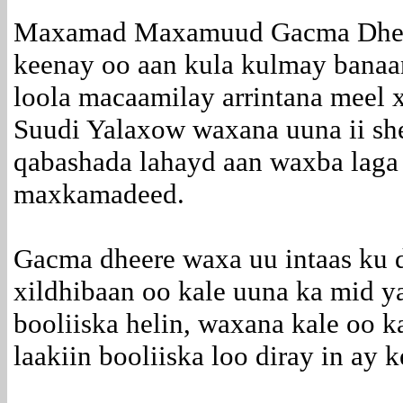
Maxamad Maxamuud Gacma Dheere
keenay oo aan kula kulmay banaan
loola macaamilay arrintana meel
Suudi Yalaxow waxana uuna ii she
qabashada lahayd aan waxba laga
maxkamadeed.
Gacma dheere waxa uu intaas ku da
xildhibaan oo kale uuna ka mid y
booliiska helin, waxana kale oo 
laakiin booliiska loo diray in ay 