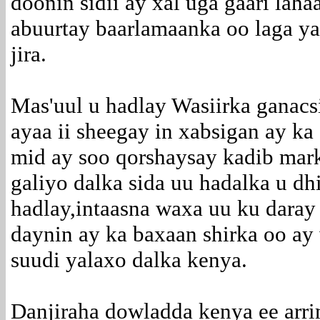
doonin sidii ay xal uga gaari lah
abuurtay baarlamaanka oo laga ya
jira.
Mas'uul u hadlay Wasiirka ganacs
ayaa ii sheegay in xabsigan ay k
mid ay soo qorshaysay kadib mark
galiyo dalka sida uu hadalka u d
hadlay,intaasna waxa uu ku daray 
daynin ay ka baxaan shirka oo ay
suudi yalaxo dalka kenya.
Danjiraha dowladda kenya ee ar