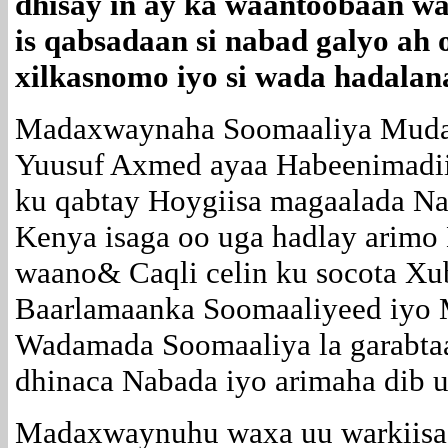
dhisay in ay ka waantoobaan w
is qabsadaan si nabad galyo ah 
xilkasnomo iyo si wada hadala
Madaxwaynaha Soomaaliya Muda
Yuusuf Axmed ayaa Habeenimadii 
ku qabtay Hoygiisa magaalada Na
Kenya isaga oo uga hadlay arimo
waano& Caqli celin ku socota X
Baarlamaanka Soomaaliyeed iyo 
Wadamada Soomaaliya la garabta
dhinaca Nabada iyo arimaha dib uh
Madaxwaynuhu waxa uu warkiisa 