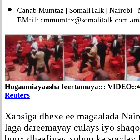
Canab Mumtaz | SomaliTalk | Nairobi | 
EMail: cmmumtaz@somalitalk.com a
Hogaamiayaasha feertamaya::: VIDEO::
Reuters
Xabsiga dhexe ee magaalada Nair
laga dareemayay culays iyo shaq
buux dhaafiyay xubno ka socday l