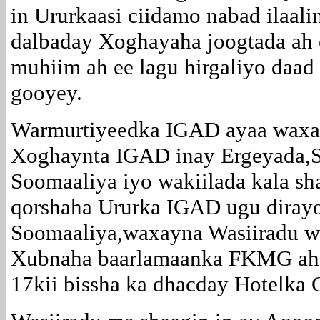
in Ururkaasi ciidamo nabad ilaali
dalbaday Xoghayaha joogtada ah 
muhiim ah ee lagu hirgaliyo daad
gooyey.
Warmurtiyeedka IGAD ayaa waxay
Xoghaynta IGAD inay Ergeyada,Saf
Soomaaliya iyo wakiilada kala s
qorshaha Ururka IGAD ugu dirayo
Soomaaliya,waxayna Wasiiradu w
Xubnaha baarlamaanka FKMG ah u
17kii bissha ka dhacday Hotelka