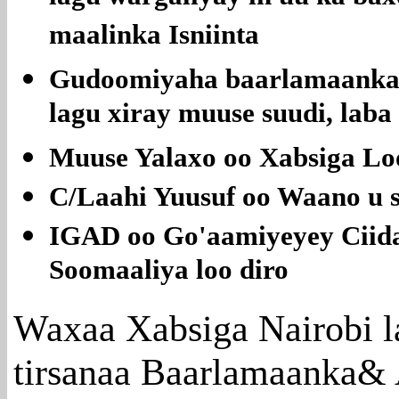
maalinka Isniinta
Gudoomiyaha baarlamaanka oo
lagu xiray muuse suudi, laba
Muuse Yalaxo oo Xabsiga Lo
C/Laahi Yuusuf oo Waano u s
IGAD oo Go'aamiyeyey Ciid
Soomaaliya loo diro
Waxaa Xabsiga Nairobi l
tirsanaa Baarlamaanka&