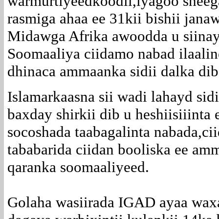
warmurtiyeedkoodii,iyagoo sheeg
rasmiga ahaa ee 31kii bishii janaw
Midawga Afrika awoodda u siinay
Soomaaliya ciidamo nabad ilaal
dhinaca ammaanka sidii dalka dib
Islamarkaasna sii wadi lahayd sid
baxday shirkii dib u heshiisiiinta 
socoshada taabagalinta nabada,c
tababarida ciidan booliska ee am
qaranka soomaaliyeed.
Golaha wasiirada IGAD ayaa waxa