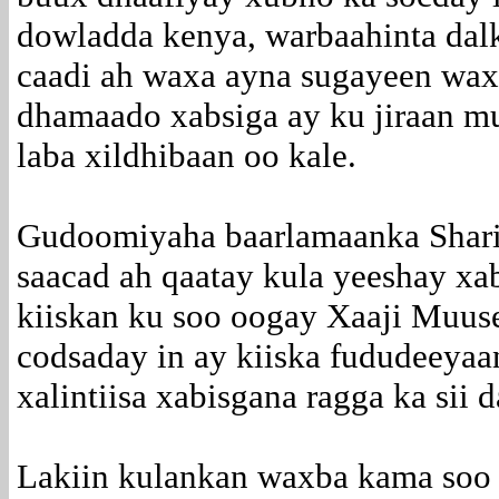
dowladda kenya, warbaahinta dal
caadi ah waxa ayna sugayeen wax
dhamaado xabsiga ay ku jiraan m
laba xildhibaan oo kale.
Gudoomiyaha baarlamaanka Shari
saacad ah qaatay kula yeeshay xab
kiiskan ku soo oogay Xaaji Muuse
codsaday in ay kiiska fududeeya
xalintiisa xabisgana ragga ka sii 
Lakiin kulankan waxba kama soo 