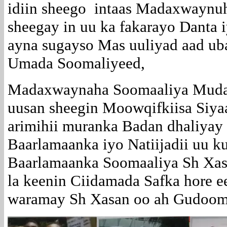
idiin sheego intaas Madaxwaynuh
sheegay in uu ka fakarayo Danta
ayna sugayso Mas uuliyad aad ub
Umada Soomaliyeed,
Madaxwaynaha Soomaaliya Muda
uusan sheegin Moowqifkiisa Siya
arimihii muranka Badan dhaliyay
Baarlamaanka iyo Natiijadii uu
Baarlamaanka Soomaaliya Sh Xas
la keenin Ciidamada Safka hore e
waramay Sh Xasan oo ah Gudoom