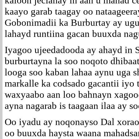
kaloon jeclahay in aan u mahad ce
kaayo garab taagay oo nataageera
Gobonimadii ka Burburtay ay ugu
lahayd runtiina gacan buuxda nagu
Iyagoo ujeedadooda ay ahayd in 
burburtayna la soo noqoto dhibaa
looga soo kaban lahaa aynu uga s
markalle ka codsado gacantii iyo t
waxyaabo aan loo bahnayn xagoo
ayna nagarab is taagaan ilaa ay s
Oo iyadu ay noqonayso Dal xorao
oo buuxda haysta waana mahadsant