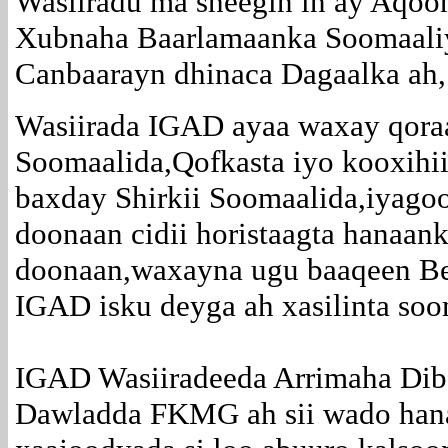
Wasiiradu ma sheegin in ay Aqoon
Xubnaha Baarlamaanka Soomaaliy
Canbaarayn dhinaca Dagaalka ah,
Wasiirada IGAD ayaa waxay qora
Soomaalida,Qofkasta iyo kooxihii
baxday Shirkii Soomaalida,iyagoo
doonaan cidii horistaagta hanaan
doonaan,waxayna ugu baaqeen Be
IGAD isku deyga ah xasilinta soo
IGAD Wasiiradeeda Arrimaha Dib
Dawladda FKMG ah sii wado hanaa