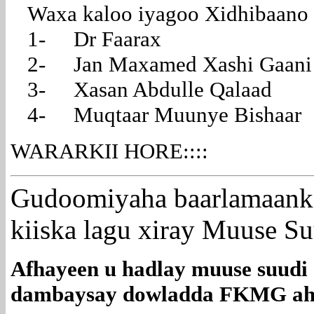
Waxa kaloo iyagoo Xidhibaano 
1- Dr Faarax
2- Jan Maxamed Xashi Gaani
3- Xasan Abdulle Qalaad
4- Muqtaar Muunye Bishaar
WARARKII HORE::::
Gudoomiyaha baarlamaanka
kiiska lagu xiray Muuse Su
Afhayeen u hadlay muuse suudi 
dambaysay dowladda FKMG a