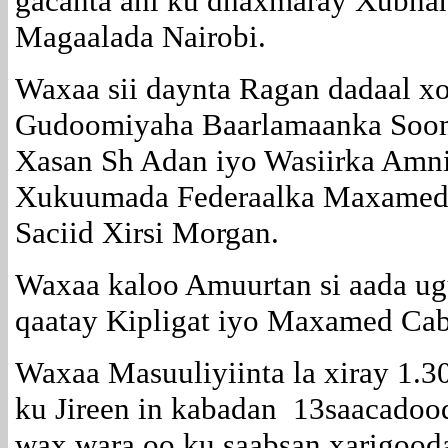
gacanta ahi ku dhaxmaray Xubna
Magaalada Nairobi.
Waxaa sii daynta Ragan dadaal x
Gudoomiyaha Baarlamaanka Soom
Xasan Sh Adan iyo Wasiirka Amn
Xukuumada Federaalka Maxamed 
Saciid Xirsi Morgan.
Waxaa kaloo Amuurtan si aada ug
qaatay Kipligat iyo Maxamed Cab
Waxaa Masuuliyiinta la xiray 1.3
ku Jireen in kabadan 13saacadood
wax wara oo ku saabsan xarigood