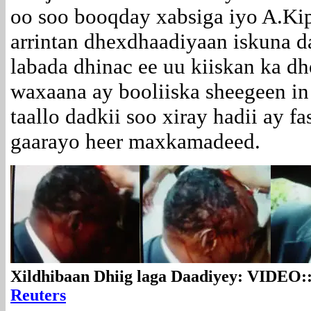
oo soo booqday xabsiga iyo A.Kip
arrintan dhexdhaadiyaan iskuna d
labada dhinac ee uu kiiskan ka d
waxaana ay booliiska sheegeen in
taallo dadkii soo xiray hadii ay f
gaarayo heer maxkamadeed.
Xildhibaan Dhiig laga Daadiyey: VIDEO:
Reuters