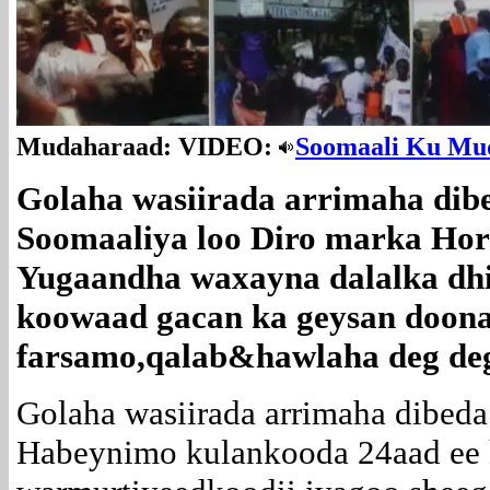
Mudaharaad:
VIDEO:
Soomaali Ku M
Golaha wasiirada arrimaha dibe
Soomaaliya loo Diro marka Ho
Yugaandha waxayna dalalka dhim
koowaad gacan ka geysan doona
farsamo,qalab&hawlaha deg d
Golaha wasiirada arrimaha dibed
Habeynimo kulankooda 24aad ee 