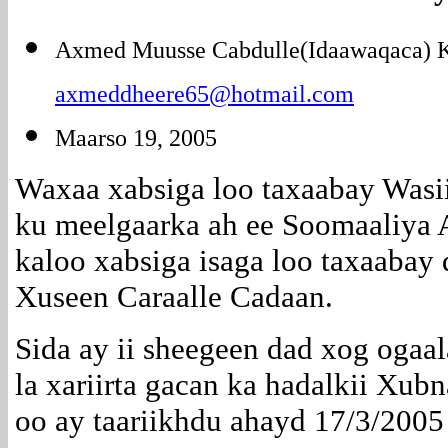
Axmed Muusse Cabdulle(Idaawaqaca) 
axmeddheere65@hotmail.com
Maarso 19, 2005
Waxaa xabsiga loo taxaabay Was
ku meelgaarka ah ee Soomaaliya 
kaloo xabsiga isaga loo taxaabay
Xuseen Caraalle Cadaan.
Sida ay ii sheegeen dad xog ogaa
la xariirta gacan ka hadalkii Xu
oo ay taariikhdu ahayd 17/3/2005