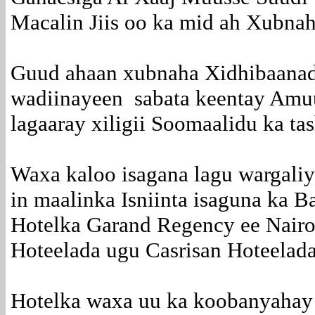
Macalin Jiis oo ka mid ah Xubna
Guud ahaan xubnaha Xidhibaanad
wadiinayeen sabata keentay Amuu
lagaaray xiligii Soomaalidu ka ta
Waxa kaloo isagana lagu wargali
in maalinka Isniinta isaguna ka 
Hotelka Garand Regency ee Nair
Hoteelada ugu Casrisan Hoteelada
Hotelka waxa uu ka koobanyaha