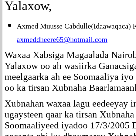
Yalaxow,
Axmed Muusse Cabdulle(Idaawaqaca) 
axmeddheere65@hotmail.com
Waxaa Xabsiga Magaalada Nairobi
Yalaxow oo ah wasiirka Ganacsi
meelgaarka ah ee Soomaaliya iyo
oo ka tirsan Xubnaha Baarlamaa
Xubnahan waxaa lagu eedeeyay i
ugaysteen qaar ka tirsan Xubnah
Soomaaliyeed iyadoo 17/3/2005 