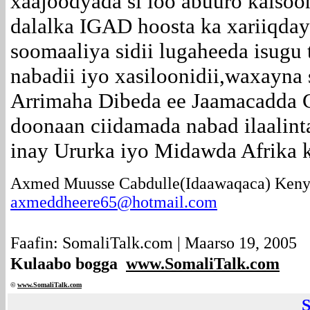
xaajoodyada si loo abuuro kalso
dalalka IGAD hoosta ka xariiqday
soomaaliya sidii lugaheeda isugu 
nabadii iyo xasiloonidii,waxayna
Arrimaha Dibeda ee Jaamacadda C
doonaan ciidamada nabad ilaalinta
inay Ururka iyo Midawda Afrika k
Axmed Muusse Cabdulle(Idaawaqaca) Keny
axmeddheere65@hotmail.com
Faafin: SomaliTalk.com | Maarso 19, 2005
Kulaabo bogga
www.SomaliTalk.com
©
www.Somali
Talk.com