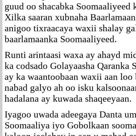
guud oo shacabka Soomaaliyeed k
Xilka saaran xubnaha Baarlamaa
anigoo tixraacaya waxii shalay ga
baarlamaanka Soomaaliyeed.
Runti arintaasi waxa ay ahayd mid
ka codsado Golayaasha Qaranka S
ay ka waantoobaan waxii aan loo
nabad galyo ah oo isku kalsoonaan
hadalana ay kuwada shaqeeyaan.
Iyagoo uwada adeegaya Danta um
Soomaaliya iyo Gobolkaan soomaa