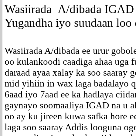
Wasiirada A/dibada IGAD 
Yugandha iyo suudaan loo 
Wasiirada A/dibada ee urur gobo
oo kulankoodi caadiga ahaa uga 
daraad ayaa xalay ka soo saaray 
mid yihiin in wax laga badalayo
6aad iyo 7aad ee ka hadlaya ciid
gaynayo soomaaliya IGAD na u ah
oo ay ku jireen kuwa safka hore 
laga soo saaray Addis looguna og