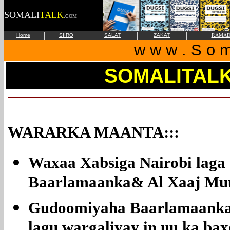
SOMALI
TALK
.COM
|
|
|
|
Home
SIIRO
SALAT
ZAKAT
RAMAD
w w w . S o m 
SOMALITAL
WARARKA MAANTA:::
Waxaa Xabsiga Nairobi laga 
Baarlamaanka& Al Xaaj Muu
Gudoomiyaha Baarlamaanka 
lagu wargaliyay in uu ka ba