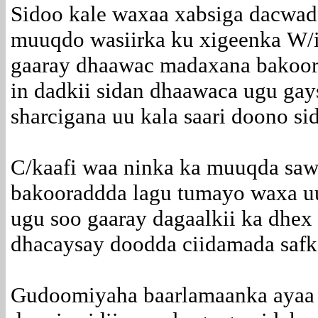
Sidoo kale waxaa xabsiga dacwad
muuqdo wasiirka ku xigeenka W/i
gaaray dhaawac madaxana bakoor
in dadkii sidan dhaawaca ugu gay
sharcigana uu kala saari doono si
C/kaafi waa ninka ka muuqda saw
bakooraddda lagu tumayo waxa uu
ugu soo gaaray dagaalkii ka dhex 
dhacaysay doodda ciidamada safka
Gudoomiyaha baarlamaanka ayaa sh