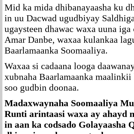
Mid ka mida dhibanayaasha ku d
in uu Dacwad ugudbiyay Saldhiga 
ugaysteen dhawac waxa uuna iga c
Amar Danbe, waxaa kulankaa lag
Baarlamaanka Soomaaliya.
Waxaa si cadaana looga daawanaya
xubnaha Baarlamaanka maalinkii 
soo gudbin doonaa.
Madaxwaynaha Soomaaliya Mud
Runti arintaasi waxa ay ahayd 
in aan ka codsado Golayaasha 