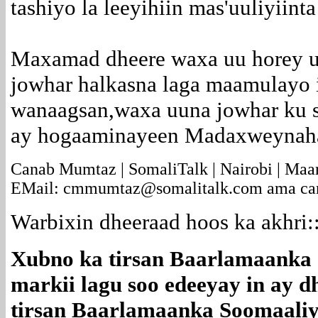
tashiyo la leeyihiin mas'uuliyiint
Maxamad dheere waxa uu horey u
jowhar halkasna laga maamulayo 
wanaagsan,waxa uuna jowhar ku 
ay hogaaminayeen Madaxweynaha
Canab Mumtaz | SomaliTalk | Nairobi | Maa
EMail: cmmumtaz@somalitalk.com ama c
Warbixin dheeraad hoos ka akhri::
Xubno ka tirsan Baarlamaanka S
markii lagu soo edeeyay in ay 
tirsan Baarlamaanka Soomaali