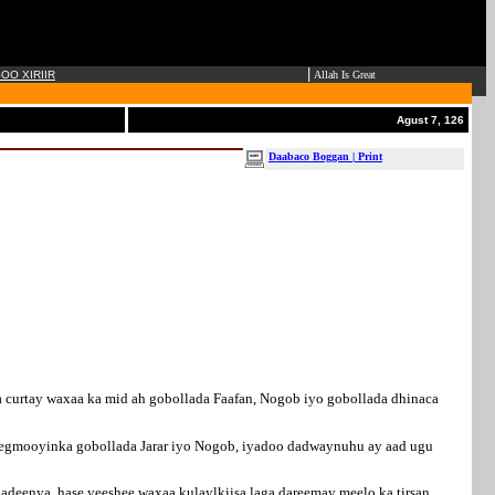
|
OO XIRIIR
Allah Is Great
Agust 7, 126
Daabaco Boggan | Print
 ka curtay waxaa ka mid ah gobollada Faafan, Nogob iyo gobollada dhinaca
 degmooyinka gobollada Jarar iyo Nogob, iyadoo dadwaynuhu ay aad ugu
deenya, hase yeeshee waxaa kulaylkiisa laga dareemay meelo ka tirsan