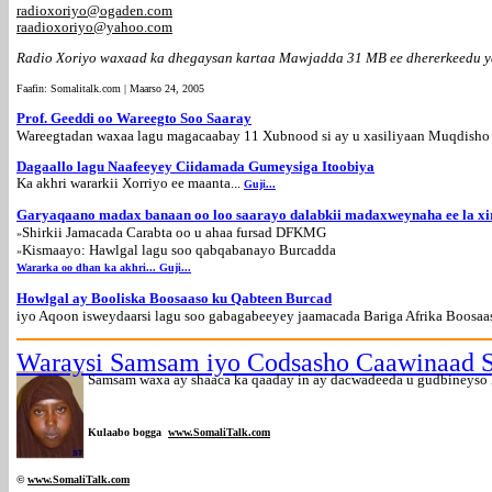
radioxoriyo@ogaden.com
raadioxoriyo@yahoo.com
Radio Xoriyo waxaad ka dhegaysan kartaa Mawjadda 31 MB ee dhererkeedu y
Faafin: Somalitalk.com | Maarso 24, 2005
Prof. Geeddi oo Wareegto Soo Saaray
Wareegtadan waxaa lagu magacaabay 11 Xubnood si ay u xasiliyaan Muqdisho
Dagaallo lagu Naafeeyey Ciidamada Gumeysiga Itoobiya
Ka akhri wararkii Xorriyo ee maanta...
Guji...
Garyaqaano madax banaan oo loo saarayo dalabkii madaxweynaha ee la xi
Shirkii Jamacada Carabta oo u ahaa fursad DFKMG
»
Kismaayo: Hawlgal lagu soo qabqabanayo Burcadda
»
Wararka oo dhan ka akhri... Guji...
Howlgal ay Booliska Boosaaso ku Qabteen Burcad
iyo Aqoon isweydaarsi lagu soo gabagabeeyey jaamacada Bariga Afrika Boosaa
Waraysi Samsam iyo Codsasho Caawinaad S
Samsam waxa ay shaaca ka qaaday in ay dacwadeeda u gudbineyso
Kulaabo bogga
www.SomaliTalk.com
©
www.Somali
Talk.com