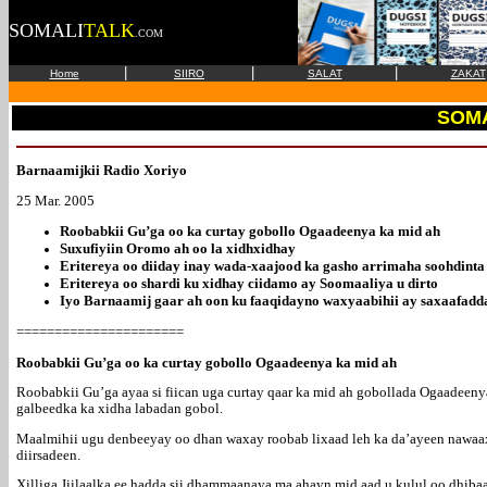
SOMALI
TALK
.COM
|
|
|
Home
SIIRO
SALAT
ZAKAT
SOM
Barnaamijkii Radio Xoriyo
25 Mar. 2005
Roobabkii Gu’ga oo ka curtay gobollo Ogaadeenya ka mid ah
Suxufiyiin Oromo ah oo la xidhxidhay
Eritereya oo diiday inay wada-xaajood ka gasho arrimaha soohdinta
Eritereya oo shardi ku xidhay ciidamo ay Soomaaliya u dirto
Iyo Barnaamij gaar ah oon ku faaqidayno waxyaabihii ay saxaafadd
======================
Roobabkii Gu’ga oo ka curtay gobollo Ogaadeenya ka mid ah
Roobabkii Gu’ga ayaa si fiican uga curtay qaar ka mid ah gobollada Ogaadeenya
galbeedka ka xidha labadan gobol.
Maalmihii ugu denbeeyay oo dhan waxay roobab lixaad leh ka da’ayeen nawaax
diirsadeen.
Xilliga Jiilaalka ee hadda sii dhammaanaya ma ahayn mid aad u kulul oo dhib