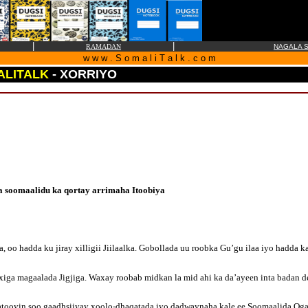
|
|
RAMADAN
NAGALA S
w w w . S o m a l i T a l k . c o m
ALITALK
- XORRIYO
a soomaalidu ka qortay arrimaha Itoobiya
, oo hadda ku jiray xilligii Jiilaalka. Gobollada uu roobka Gu’gu ilaa iyo hadda
iga magaalada Jigjiga. Waxay roobab midkan la mid ahi ka da’ayeen inta badan
aatooyin soo gaadhsiiyay xoolo-dhaqatada iyo dadwaynaha kale ee Soomaalida Ogaa