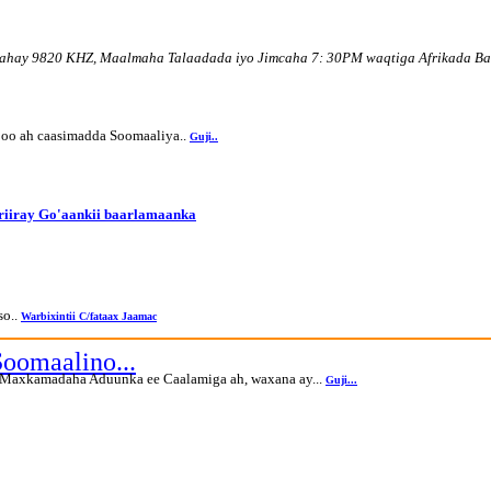
ahay 9820 KHZ, Maalmaha Talaadada iyo Jimcaha 7: 30PM waqtiga Afrikada Ba
 oo ah caasimadda Soomaaliya..
Guji
..
riiray Go'aankii baarlamaanka
so..
Warbixintii C/fataax Jaamac
oomaalino...
 Maxkamadaha Aduunka ee Caalamiga ah, waxana ay...
Guji...