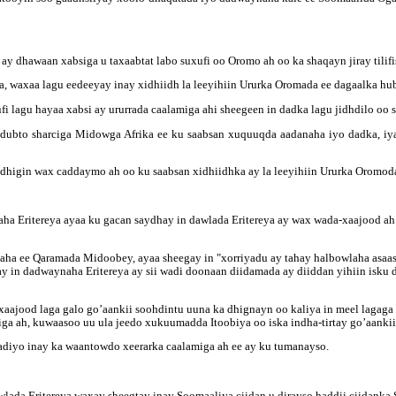
 dhawaan xabsiga u taxaabtat labo suxufi oo Oromo ah oo ka shaqayn jiray tilif
, waxaa lagu eedeeyay inay xidhiidh la leeyihiin Ururka Oromada ee dagaalka hub
ufi lagu hayaa xabsi ay ururrada caalamiga ahi sheegeen in dadka lagu jidhdilo 
bto sharciga Midowga Afrika ee ku saabsan xuquuqda aadanaha iyo dadka, iyad
dhigin wax caddaymo ah oo ku saabsan xidhiidhka ay la leeyihiin Ururka Oromod
naha Eritereya ayaa ku gacan saydhay in dawlada Eritereya ay wax wada-xaajood 
ha ee Qaramada Midoobey, ayaa sheegay in "xorriyadu ay tahay halbowlaha asaa
ay in dadwaynaha Eritereya ay sii wadi doonaan diidamada ay diiddan yihiin isku
aajood laga galo go’aankii soohdintu uuna ka dhignayn oo kaliya in meel lagaga 
ga ah, kuwaasoo uu ula jeedo xukuumadda Itoobiya oo iska indha-tirtay go’aank
iyo inay ka waantowdo xeerarka caalamiga ah ee ay ku tumanayso.
awlada Eritereya waxay sheegtay inay Soomaaliya ciidan u dirayso haddii ciidanka