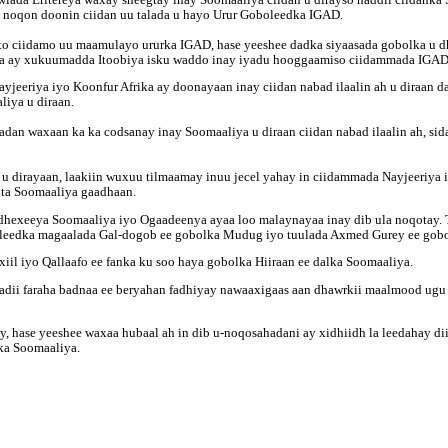
d noqon doonin ciidan uu talada u hayo Urur Goboleedka IGAD.
to ciidamo uu maamulayo ururka IGAD, hase yeeshee dadka siyaasada gobolka u dh
ma ay xukuumadda Itoobiya isku waddo inay iyadu hooggaamiso ciidammada IGAD 
Nayjeeriya iyo Koonfur Afrika ay doonayaan inay ciidan nabad ilaalin ah u diraan
liya u diraan.
an waxaan ka ka codsanay inay Soomaaliya u diraan ciidan nabad ilaalin ah, sida
 dirayaan, laakiin wuxuu tilmaamay inuu jecel yahay in ciidammada Nayjeeriya i
ota Soomaaliya gaadhaan.
dhexeeya Soomaaliya iyo Ogaadeenya ayaa loo malaynayaa inay dib ula noqotay
 duleedka magaalada Gal-dogob ee gobolka Mudug iyo tuulada Axmed Gurey ee gob
iil iyo Qallaafo ee fanka ku soo haya gobolka Hiiraan ee dalka Soomaaliya.
ii faraha badnaa ee beryahan fadhiyay nawaaxigaas aan dhawrkii maalmood ugu de
, hase yeeshee waxaa hubaal ah in dib u-noqosahadani ay xidhiidh la leedahay 
lka Soomaaliya.