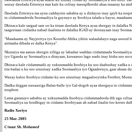
waxay dawlada Eritereya mar kale ku celisay mawqifkeedii ahaa inaanay ka mi
Dawlada Eritereya ma ayna caddaynin sababta ay u diidayso inay qayb ka noqo
in ciidammadeeda Soomaaliya la gaynayo ay Itoobiya talada u hayso, maadaa
Dhinaca kale sargaal sare oo ka tirsan dawlada Kenya ayaa sheegay in dalalka 
taageeraan ciidanka nabad ilaalinta ee dalalka IGAD ay doonayaan inay Soomaa
"Maadaama ay Nayjeeriya iyo Koonfur Afrika yihiin walaalahayo naga awood bad
arrimaha dibada ee dalka Kenya".
Nkuraiya ma aanuu sheegin xilliga ay labadan waddan ciidammada Soomaaliya u
iyo Uganda ay Soomaaliya u dirayaan, kuwaasoo lagu wado inay bisha soo soc
Dhinaca kale ciidammadii ay xukuumadda Itoobiya ku soo daabushay xadka u 
tira badan u ku soo uruurisay xadka Soomaaliya iyo Ogaadeenya, gaar ahaan
Waxay kaloo Itoobiya ciidamo ku soo uruurisay magaalooyinka Feerfeer, Mustax
Dadka deggan nawaaxiga Balan-balle iyo Gal-dogob ayaa sheegaya in ciidammad
noqdeen.
Lama garanayo sababta ay xukuumadda Itoobiya ciidammadeeda dib ugu celisay
Soomaaliya uu hordhigay in ciidamo Itoobiyaan ah nabad ilaalin loo keeno da
Radio Xoriyo
25 Mar. 2005
C/nuur Sh. Mohamed