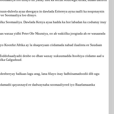
uun-duleela ayaa sheegaya in dawlada Eritereya ayna raalli ka noqonaynin
ee Soomaaliya loo dirayo.
 dalka Soomaaliya. Dawlada Kenya ayaa hadda ka hor labadan ka codsatay inay
as waxaa yidhi Peter Ole Nkuraiya, oo ah wakiilka joogtada ah ee wasaarada
yo Koonfur Afrika ay la shaqeeyaan ciidamada nabad ilaalinta ee Suudaan
. Toddobaadyadii denbe oo dhan waxay xukuumadda Itoobiya ciidamo aad u
olka Galguduud.
nbeeyay halkaas lagu arag, lana filayo inay fadhiisamadoodii dib ugu
diidamadii qayaxnayd ee dadwaynaha soomaaliyeed iyo Baarlamaanka