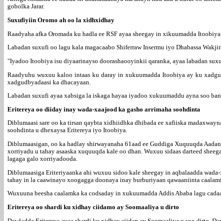
gobolka Jarar.
Suxufiyiin Oromo ah oo la xidhxidhay
Raadyaha afka Oromada ku hadla ee RSF ayaa sheegay in xikuumadda Itoobiya ay
Labadan suxufi oo lagu kala magacaabo Shiferraw Insermu iyo Dhabassa Wakjira
"Iyadoo Itoobiya isu diyaarinayso doorashaooyinkii qaranka, ayaa labadan sux
Raadyuhu wuxuu kaloo intaas ku daray in xukuumadda Itoobiya ay ku xadgudu
xadgudbyadaasi ka dhacayaan.
Labadan suxufi ayaa xabsiga la iskaga hayaa iyadoo xukuumaddu ayna soo ban
Eritereya oo diiday inay wada-xaajood ka gasho arrimaha soohdinta
Diblumaasi sare oo ka tirsan qaybta xidhiidhka dhibada ee xafiiska madaxway
soohdinta u dhexaysa Eritereya iyo Itoobiya.
Diblumaasigan, oo ka hadlay shirwayanaha 61aad ee Guddiga Xuquuqda Aadana
xorriyadu u tahay asaaska xuquuqda kale oo dhan. Wuxuu sidaas darteed sheeg
lagaga galo xorriyadooda.
Diblumaasiga Eriteriyaanka ahi wuxuu sidoo kale sheegay in aqbalaadda wada-x
tahay in la caawinayo xoogagga doonaya inay burburiyaan qawaaniinta caalami
Wuxuuna beesha caalamka ka codsaday in xukuumadda Addis Ababa lagu cadaad
Eritereya oo shardi ku xidhay ciidamo ay Soomaaliya u dirto
Dawladda Eritereya ayaa shardi ku xidhay ciidan ay Soomaaliya u soo dirto. D