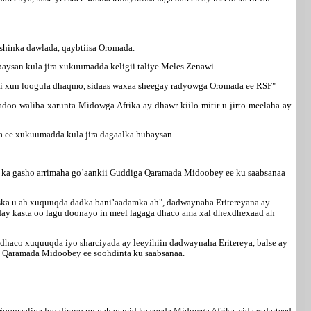
ishinka dawlada, qaybtiisa Oromada.
aysan kula jira xukuumadda keligii taliye Meles Zenawi.
oo si xun loogula dhaqmo, sidaas waxaa sheegay radyowga Oromada ee RSF"
oo waliba xarunta Midowga Afrika ay dhawr kiilo mitir u jirto meelaha ay
a ee xukuumadda kula jira dagaalka hubaysan.
ah ka gasho arrimaha go’aankii Guddiga Qaramada Midoobey ee ku saabsanaa
ska u ah xuquuqda dadka bani’aadamka ah", dadwaynaha Eritereyana ay
 day kasta oo lagu doonayo in meel lagaga dhaco ama xal dhexdhexaad ah
dhaco xuquuqda iyo sharciyada ay leeyihiin dadwaynaha Eritereya, balse ay
ii Qaramada Midoobey ee soohdinta ku saabsanaa.
 Soomaaliya loo dirayo uu yahay mid ka socda Midowga Afrika, sidaas darteed