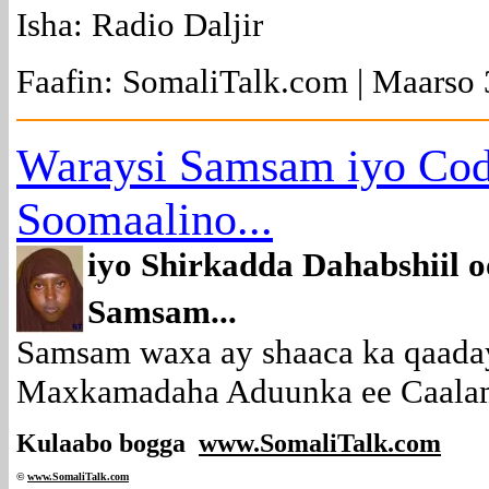
Isha: Radio Daljir
Faafin: SomaliTalk.com | Maarso 
Waraysi Samsam iyo Co
Soomaalino...
iyo Shirkadda Dahabshiil
Samsam...
Samsam waxa ay shaaca ka qaada
Maxkamadaha Aduunka ee Caalami
Kulaabo bogga
www.SomaliTalk.com
©
www.Somali
Talk.com