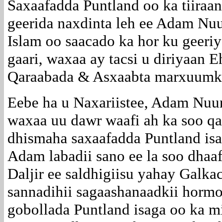
Saxaafadda Puntland oo ka tiiraa
geerida naxdinta leh ee Adam N
Islam oo saacado ka hor ku geeriy
gaari, waxaa ay tacsi u diriyaan E
Qaraabada & Asxaabta marxuumk
Eebe ha u Naxariistee, Adam Nu
waxaa uu dawr waafi ah ka soo qa
dhismaha saxaafadda Puntland isa
Adam labadii sano ee la soo dha
Daljir ee saldhigiisu yahay Galka
sannadihii sagaashanaadkii horm
gobollada Puntland isaga oo ka m