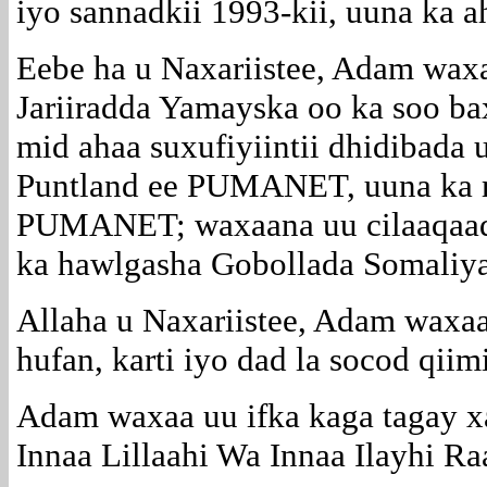
iyo sannadkii 1993-kii, uuna ka
Eebe ha u Naxariistee, Adam waxa
Jariiradda Yamayska oo ka soo b
mid ahaa suxufiyiintii dhidibada 
Puntland ee PUMANET, uuna ka 
PUMANET; waxaana uu cilaaqaad w
ka hawlgasha Gobollada Somali
Allaha u Naxariistee, Adam waxaa
hufan, karti iyo dad la socod qii
Adam waxaa uu ifka kaga tagay xaa
Innaa Lillaahi Wa Innaa Ilayhi R