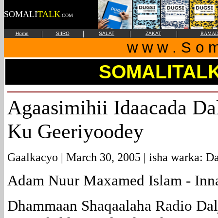
SOMALI
TALK
.COM
|
|
|
|
Home
SIIRO
SALAT
ZAKAT
RAMAD
w w w . S o m 
SOMALITAL
Agaasimihii Idaacada Dal
Ku Geeriyoodey
Gaalkacyo | March 30, 2005 | isha warka: Dal
Adam Nuur Maxamed Islam - Innaa
Dhammaan Shaqaalaha Radio Dalj