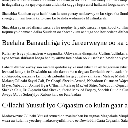
in dagaalka ay ka qayb-qaataan ciidamda xagga lugta ah si halkaasi looga saaro
Shacabka Suudaan ayaa hadalkaan ka soo yeeray madaxweyne ku xigeenka Suuda
sheegay in tani keeni karto caro ku baahda wadamada Muslimka ah.
Shacabka ayaa hadalkaan waxa uu ku noqday la yaab, waxayna qaarkood ku tilma
tarjumeyn dhamaan dalka Suudaan oo shacabkiisu aad uga soo horjeedaan dhiba
Beelaha Banaadiriga iyo Jareerweyne oo ka 
Kulan ay isugu yimaadeen waxgaradka, Odoyaasha dhaqanka, Culima’udiinka, Si
ayaa waxaa shirkaasi looga hadlay arimo fara badan oo ku saabsan hawlaha siya
Labada dhinac waxay soo saareen qodobo ay ka mid yihiin in ay taageersan yihii
leexaad lahayn, in Dowladdu raacdo dastuurka u degsan Dowladda ee ku aadan k
codsigooda, waxaana ka mid ah xubnihii ka qaybgalay shirkaasi Malaaq Mahdi 
Malaaq C/llaahi Sayid Cali, Dr. Caaqil Sheekh Axmed, Nabadoon Cusmaan Wajee
Maye, Nabadoon Axmed Iigar C/llaahi, Malaaq Max’ed Shire, Nabadoon C/qaadi
Sheekh Cali, Dr. C/qaadir Siid Sheekh, Siciid Max’ed Faqeey, Sheekh Guudle 
Aweys (Abba Sokor) iyo Xubno kale oo Fara badan
C/llaahi Yuusuf iyo C/qaasim oo kulan gaar 
Madaxweyne C/llaahi Yuusuf Axmed oo maalmahan ku sugnaa Magaalada Muqdish
waxa uu kulan la yeeshey madaxweynihii hore ee Dowladdii Carta C/qaasim Sala