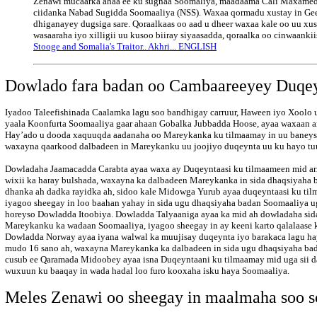
Zenawi mucaarka ahaa ee ku sugnaa Soomaliya, maadaama Cali Maxamed G
ciidanka Nabad Sugidda Soomaaliya (NSS). Waxaa qormadu xustay in Geed
dhiganayey dugsiga sare. Qoraalkaas oo aad u dheer waxaa kale oo uu xus
wasaaraha iyo xilligii uu kusoo biiray siyaasadda, qoraalka oo cinwaanki
Stooge and Somalia's Traitor.. Akhri... ENGLISH
Dowlado
fara badan oo Cambaareeyey Duqey
Iyadoo Taleefishinada Caalamka lagu soo bandhigay carruur, Haween iyo Xoolo
yaala Koonfurta Soomaaliya gaar ahaan Gobalka Jubbadda Hoose, ayaa waxaan a
Hay’ado u dooda xaquuqda aadanaha oo Mareykanka ku tilmaamay in uu baneyst
waxayna qaarkood dalbadeen in Mareykanku uu joojiyo duqeynta uu ku hayo tu
Dowladaha Jaamacadda Carabta ayaa waxa ay Duqeyntaasi ku tilmaameen mid arx
wixii ka haray bulshada, waxayna ka dalbadeen Mareykanka in sida dhaqsiyaha b
dhanka ah dadka rayidka ah, sidoo kale Midowga Yurub ayaa duqeyntaasi ku t
iyagoo sheegay in loo baahan yahay in sida ugu dhaqsiyaha badan Soomaaliya 
horeyso Dowladda Itoobiya. Dowladda Talyaaniga ayaa ka mid ah dowladaha si
Mareykanku ka wadaan Soomaaliya, iyagoo sheegay in ay keeni karto qalalaase 
Dowladda Norway ayaa iyana walwal ka muujisay duqeynta iyo barakaca lagu ha
mudo 16 sano ah, waxayna Mareykanka ka dalbadeen in sida ugu dhaqsiyaha bad
cusub ee Qaramada Midoobey ayaa isna Duqeyntaani ku tilmaamay mid uga sii d
wuxuun ku baaqay in wada hadal loo furo kooxaha isku haya Soomaaliya.
Meles Zenawi oo sheegay in maalmaha soo s