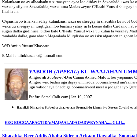
Kulankaan oo ay albaabadu u xirnaayeen ayaa loo diiday in Saxaafaddu wax ka o
waxa ay siiyeen Saxaafadda, waxa uuna Madaxweyne C/llaahi Yuusuf sheegay in k
ilaalin ah.
C/qaasim oo isna ka hadlay kulankaasi waxa uu sheegay in shacabka ku nool Go
waxa uu sheegay in waqtigaan loo baahan yahay in la keeno dalka Ciidamo naba
sugan dalka gudihiisa. Sidoo kale C/llaahi Yuusuf waxa uu kulan la yeeshay Ma
xaaladda dalka, gaar ahaan Magaalada Muqdisho oo ay isku afgarteen in gacan l
W/D Amiin Yuusuf Khasaaro
E-Mail amiinkhasaaro@hotmail.com
YABOOH (
APPEAL
) KU WAAJAHAN UM
Anigoo ah
Xaafid-ed-Diin
Cumar Axmad Malow, loo yaqaanno C
Anigoo wax badan uga digay ummadda Soomaaliyeed mu'aamarada
ugu yaboohaya Shacbiga Soomaaliyeed meel u joogaba iyo Qaran
Faafin: SomaliTalk.com | Jan 10, 2007
Hadalkii Diinaari ee Sarbeebta ahaa oo aan Soomaalidu fahmin iyo Xuseen Caydiid oo 
EEG
BOGGA ARAGTIDA/MAQAALADA DADWEYNAHA..... GUJI...
Shacabka Reer Addis Ababa Sidee u Arkaan Dagaalka Soomaal