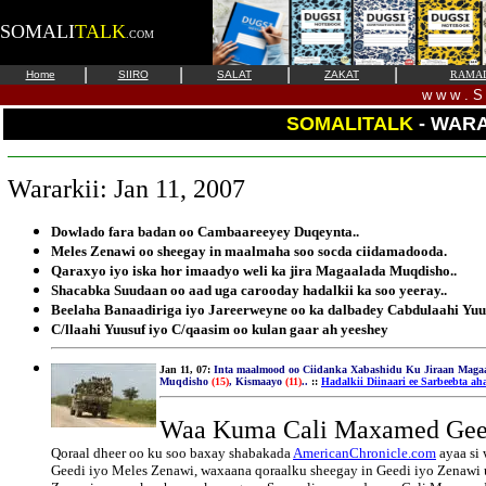
SOMALI
TALK
.COM
|
|
|
|
Home
SIIRO
SALAT
ZAKAT
RAMA
w w w . S 
SOMALITALK
- WAR
Wararkii: Jan 11, 2007
Dowlado fara badan oo Cambaareeyey Duqeynta..
Meles Zenawi oo sheegay in maalmaha soo socda ciidamadooda.
Qaraxyo iyo iska hor imaadyo weli ka jira Magaalada Muqdisho..
Shacabka Suudaan oo aad uga carooday hadalkii ka soo yeeray..
Beelaha Banaadiriga iyo Jareerweyne oo ka dalbadey Cabdulaahi Yuus
C/llaahi Yuusuf iyo C/qaasim oo kulan gaar ah yeeshey
Jan 11, 07:
Inta maalmood oo Ciidanka Xabashidu Ku Jiraan Maga
Muqdisho
(15)
, Kismaayo
(11)
..
::
Hadalkii Diinaari ee Sarbeebta aha
Waa Kuma Cali Maxamed Gee
Qoraal dheer oo ku soo baxay shabakada
AmericanChronicle.com
ayaa si
Geedi iyo Meles Zenawi, waxaana qoraalku sheegay in Geedi iyo Zenawi u