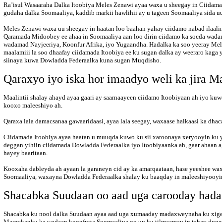
Ra’isul Wasaaraha Dalka Itoobiya Meles Zenawi ayaa waxa u sheegay in Ciidam
gudaha dalka Soomaaliya, kaddib markii hawlihii ay u tageen Soomaaliya sida uu
Meles Zenawi waxa uu sheegay in haatan loo baahan yahay ciidamo nabad ilaalin
Qaramada Midoobey ee ahaa in Soomaaliya aan loo dirin ciidamo ka socda wad
wadamad Nayjeeriya, Koonfur Afrika, iyo Yugaandha. Hadalka ka soo yeeray Mele
maalamiii la soo dhaafay ciidamada Itoobiya ee ku sugan dalka ay weeraro kaga
siinaya kuwa Dowladda Federaalka kuna sugan Muqdisho.
Qaraxyo iyo iska hor imaadyo weli ka jira 
Maalintii shalay ahayd ayaa gaari ay saarnaayeen ciidamo Itoobiyaan ah iyo kuwo
kooxo maleeshiyo ah.
Qaraxa lala damacsanaa gawaaridaasi, ayaa lala seegay, waxaase halkaasi ka dh
Ciidamada Itoobiya ayaa haatan u muuqda kuwo ku sii xaroonaya xeryooyin ku 
deggan yihiin ciidamada Dowladda Federaalka iyo Itoobiyaanka ah, gaar ahaan a
hayey baaritaan.
Kooxaha dableyda ah ayaan la garaneyn cid ay ka amarqaataan, hase yeeshee wa
Soomaaliya, waxayna Dowladda Federaalka shalay ku baaqday in maleeshiyooyi
Shacabka Suudaan oo aad uga carooday hadalk
Shacabka ku nool dalka Suudaan ayaa aad uga xumaaday madaxweynaha ku xigeen
Mareykanku ka wadaan koonfurta Soomaaliya oo uu ku tilmaamay in tahay duqe