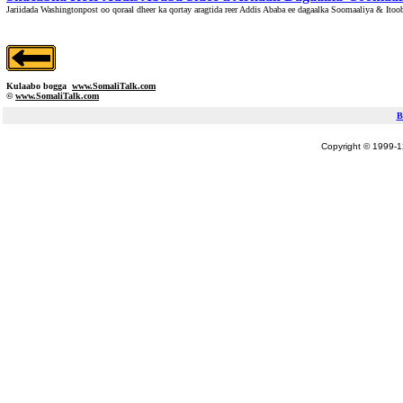
Jariidada Washingtonpost oo qoraal dheer ka qortay aragtida reer Addis Ababa ee dagaalka Soomaaliya & Itoob
Kulaabo bogga
www.SomaliTalk.com
©
www.Somali
Talk.com
B
Copyright © 1999-12