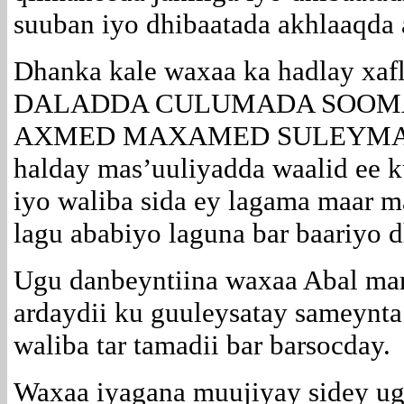
suuban iyo dhibaatada akhlaaqda
Dhanka kale waxaa ka hadlay xaf
DALADDA CULUMADA SOOMA
AXMED MAXAMED SULEYMAAN 
halday mas’uuliyadda waalid ee k
iyo waliba sida ey lagama maar m
lagu ababiyo laguna bar baariyo 
Ugu danbeyntiina waxaa Abal mar
ardaydii ku guuleysatay sameynta
waliba tar tamadii bar barsocday.
Waxaa iyagana muujiyay sidey ug