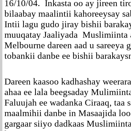
16/10/04. Inkasta oo ay jireen t
bilaabay maalintii kahoreeysay s
Intii lagu gudo jiray bishii bar
muuqatay Jaaliyada Muslimiinta
Melbourne dareen aad u sareeya g
tobankii danbe ee bishii baraka
Dareen kaasoo kadhashay weerarad
ahaa ee lala beegsaday Mulimiin
Faluujah ee wadanka Ciraaq, taa 
maalmihii danbe in Masaajida loo
gargaar siiyo dadkaas Muslimiinta