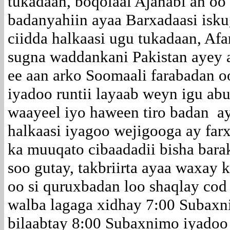
tukadaan, boqolaal Ajanabi ah o
badanyahiin ayaa Barxadaasi isku
ciidda halkaasi ugu tukadaan, Af
sugna waddankani Pakistan ayey 
ee aan arko Soomaali farabadan o
iyadoo runtii layaab weyn igu abu
waayeel iyo haween tiro badan a
halkaasi iyagoo wejigooga ay far
ka muuqato cibaadadii bisha bar
soo gutay, takbriirta ayaa waxay 
oo si quruxbadan loo shaqlay cod
walba lagaga xidhay 7:00 Subaxn
bilaabtay 8:00 Subaxnimo iyadoo 