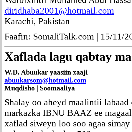
diridhaba2001@hotmail.com
Karachi, Pakistan
Faafin: SomaliTalk.com | 15/11/
Xaflada lagu qabtay m
W.D. Abuukar yaasiin xaaji
abuukarsom@hotmail.com
Muqdisho | Soomaaliya
Shalay oo aheyd maalintii labaad 
markazka IBNU BAAZ ee magaala
xaflad siweyn loo soo agaa simay