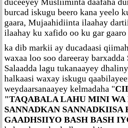
duceeyey Musliiminta daafaha du
burcad iskugu beero kana yeelo ku
gaara, Mujaahidiinta ilaahay darti
ilaahay ku xafido oo ku gar gaaro
ka dib markii ay ducadaasi qiima
waxaa loo soo dareeray barxadda S
Salaadda lagu tukanaayey dhaliny
halkaasi waxay iskugu qaabilayeen
weydaarsanaayey kelmadaha "
CI
"TAQABALA LAHU MINI WA
SANNADKAN SANNADKIISA 
GAADHSIIYO BASH BASH I