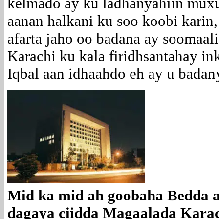
kelmado ay ku ladhanyahiin muxu
aanan halkani ku soo koobi karin,
afarta jaho oo badana ay soomaa
Karachi ku kala firidhsantahay i
Iqbal aan idhaahdo eh ay u badan
Mid ka mid ah goobaha Bedda a
dagaya ciidda Magaalada Kara