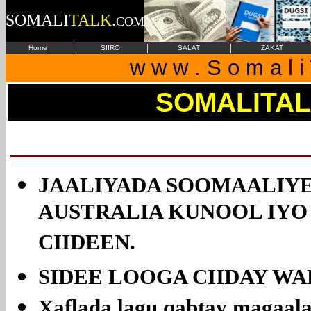
SOMALI
TALK
.
COM
|
|
|
Home
SIIRO
SALAT
ZAKAT
w w w . S o m a l i 
SOMALITA
JAALIYADA SOOMAALIY
AUSTRALIA KUNOOL IYO 
CIIDEEN.
SIDEE LOOGA CIIDAY W
Xaflada lagu qabtay magaal