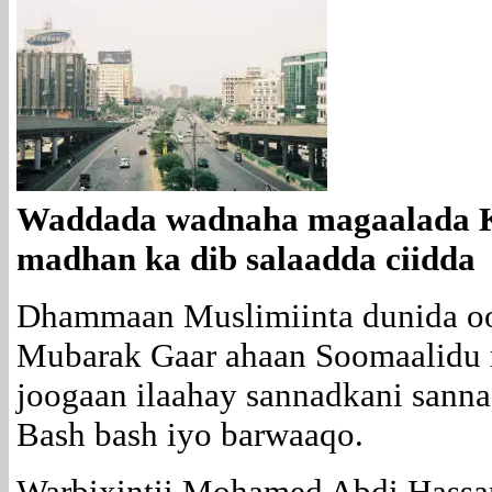
Waddada wadnaha magaalada Ka
madhan ka dib salaadda ciidda
Dhammaan Muslimiinta dunida oo
Mubarak Gaar ahaan Soomaalidu 
joogaan ilaahay sannadkani sanna
Bash bash iyo barwaaqo.
Warbixintii Mohamed Abdi Hassan