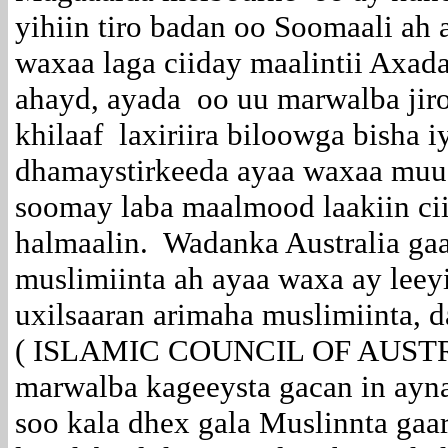
yihiin tiro badan oo Soomaali ah 
waxaa laga ciiday maalintii Axad
ahayd, ayada oo uu marwalba jir
khilaaf laxiriira biloowga bisha i
dhamaystirkeeda ayaa waxaa muuq
soomay laba maalmood laakiin cii
halmaalin. Wadanka Australia gaa
muslimiinta ah ayaa waxa ay leey
uxilsaaran arimaha muslimiinta, 
( ISLAMIC COUNCIL OF AUSTRA
marwalba kageeysta gacan in ayn
soo kala dhex gala Muslinnta gaa