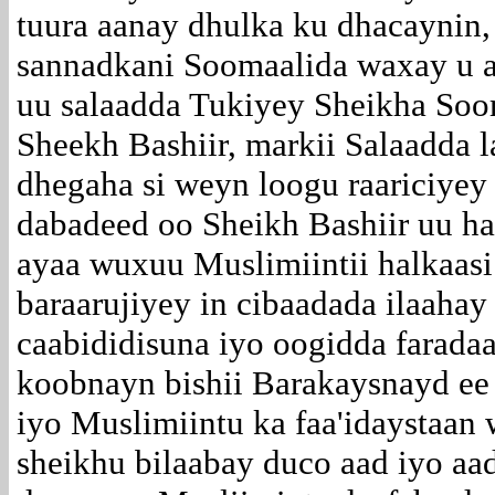
tuura aanay dhulka ku dhacaynin,
sannadkani Soomaalida waxay u ah
uu salaadda Tukiyey Sheikha Soom
Sheekh Bashiir, markii Salaadda 
dhegaha si weyn loogu raariciyey
dabadeed oo Sheikh Bashiir uu ha
ayaa wuxuu Muslimiintii halkaasi
baraarujiyey in cibaadada ilaahay
caabididisuna iyo oogidda farada
koobnayn bishii Barakaysnayd e
iyo Muslimiintu ka faa'idaystaan
sheikhu bilaabay duco aad iyo aa