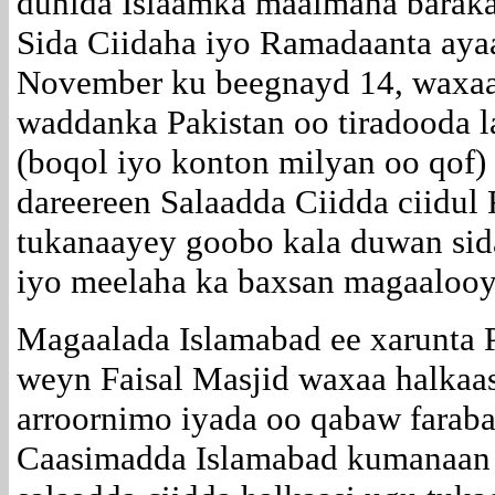
dunida Islaamka maalmaha barakay
Sida Ciidaha iyo Ramadaanta ayaa
November ku beegnayd 14, waxaa
waddanka Pakistan oo tiradooda 
(boqol iyo konton milyan oo qof
dareereen Salaadda Ciidda ciidul 
tukanaayey goobo kala duwan sid
iyo meelaha ka baxsan magaalooy
Magaalada Islamabad ee xarunta P
weyn Faisal Masjid waxaa halkaas
arroornimo iyada oo qabaw farab
Caasimadda Islamabad kumanaan r