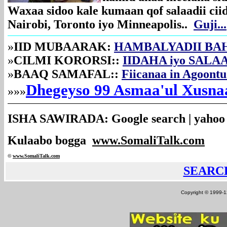
Waxaa sidoo kale kumaan qof salaadii ci
Nairobi, Toronto iyo Minneapolis..
Guji...
»
IID MUBAARAK:
HAMBALYADII BAH
»
CILMI KORORSI::
IIDAHA iyo SAL
»
BAAQ SAMAFAL::
Fiicanaa in Agoont
Dhegeyso 99 Asmaa'ul Xusnaa
»»»
ISHA SAWIRADA: Google search | yahoo 
Kulaabo bogga
www.SomaliTalk.com
©
www.Somali
Talk.com
SEARC
Copyright © 1999-12