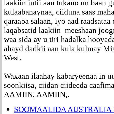
laakiin intii aan tukano un baan 
kulaabanaynaa, ciiduna saas maha
qaraaba salaan, iyo aad raadsataa
laqabsatid laakiin meeshaan joo
waa sida ay u tiri hadalka hooya
ahayd dadkii aan kula kulmay Mi
West.
Waxaan ilaahay kabaryeenaa in uu
soonkiisa, ciidan ciideeda caafi
AAMIIN, AAMIIN,.
SOOMAALIDA AUSTRALIA 