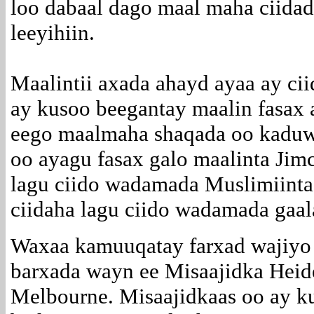
loo dabaal dago maal maha ciidad
leeyihiin.
Maalintii axada ahayd ayaa ay ci
ay kusoo beegantay maalin fasax 
eego maalmaha shaqada oo kaduwa
oo ayagu fasax galo maalinta Jim
lagu ciido wadamada Muslimiinta
ciidaha lagu ciido wadamada gaa
Waxaa kamuuqatay farxad wajiyo
barxada wayn ee Misaajidka Heid
Melbourne. Misaajidkaas oo ay ku