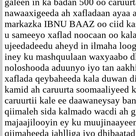
galeen in ka badan 500 oo caruur
nawaaxigeeda ah xafladaan ayaa 
markazka IBNU BAAZ oo ciid kas
u sameeyo xaflad noocaan oo kala
ujeedadeedu aheyd in ilmaha loog
iney ku mashquulaan waxyaabo d
noloshooda aduunyo iyo tan aakh
xaflada qeybaheeda kala duwan di
kamid ah caruurta soomaaliyeed 
caruurtii kale ee daawaneysay ba
qiimaleh sida kalmado wacdi ah g
majaajilooyin ey ku muujinaayee
qiimaheeda jahlliga iyo dhibaata