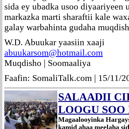
sida ey ubadka usoo diyaariyeen 
markazka marti sharaftii kale wa
galay warbahinta gudaha muqdish
W.D. Abuukar yaasiin xaaji
abuukarsom@hotmail.com
Muqdisho | Soomaaliya
Faafin: SomaliTalk.com | 15/11/
SALAADII CI
LOOGU SOO
Magaalooyinka Hargays
kamid ahaa meelaha sida