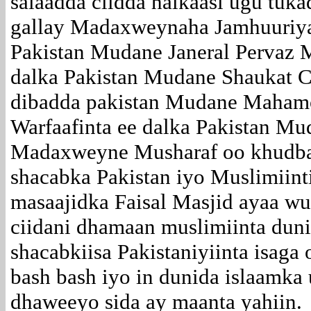
salaadda ciidda halkaasi ugu tuka
gallay Madaxweynaha Jamhuuriya
Pakistan Mudane Janeral Pervaz M
dalka Pakistan Mudane Shaukat Ca
dibadda pakistan Mudane Mahamo
Warfaafinta ee dalka Pakistan Mu
Madaxweyne Musharaf oo khudba
shacabka Pakistan iyo Muslimiint
masaajidka Faisal Masjid ayaa 
ciidani dhamaan muslimiinta dun
shacabkiisa Pakistaniyiinta isaga
bash bash iyo in dunida islaamka 
dhaweeyo sida ay maanta yahiin.