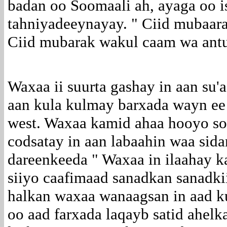
badan oo Soomaali ah, ayaga oo 
tahniyadeeynayay. " Ciid mubaara
Ciid mubarak wakul caam wa ant
Waxaa ii suurta gashay in aan su
aan kula kulmay barxada wayn ee
west. Waxaa kamid ahaa hooyo s
codsatay in aan labaahin waa sida
dareenkeeda " Waxaa in ilaahay k
siiyo caafimaad sanadkan sanadki
halkan waxaa wanaagsan in aad k
oo aad farxada laqayb satid ahelka