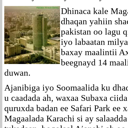
Dhinaca kale Maga
dhaqan yahiin sha
pakistan oo lagu 
iyo labaatan mily
baxay maalintii A
beegnayd 14 maali
duwan.
Ajanibiga iyo Soomaalida ku dha
u caadada ah, waxaa Subaxa ciida
quruxda badan ee Safari Park ee 
Magaalada Karachi si ay salaadda