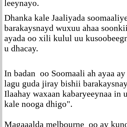
leeynayo.
Dhanka kale Jaaliyada soomaaliye
barakaysnayd wuxuu ahaa soonki
ayada oo xili kulul uu kusoobeegm
u dhacay.
In badan oo Soomaali ah ayaa ay 
lagu guda jiray bishii barakaysn
Ilaahay waxaan kabaryeeynaa in 
kale nooga dhigo".
Magaaalda melbourne oo ay kun