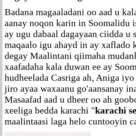
Badana magaaladani oo aad u kal
aanay noqon karin in Soomalidu i
ay ugu dabaal dagayaan ciidda u
maqaalo igu ahayd in ay xaflado 
degay Maalintani qiimaha mudanl
xaafadaha kala duwan ee ay Soom
hudheelada Casriga ah, Aniga iyo
jiro ayaa waxaanu go'aansanay ina
Masaafad aad u dheer oo ah goobo
xeeliga bedda karachi "
karachi s
maalintaasi laga helo cuntooyin c