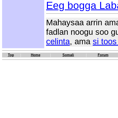
Eeg bogga Lab
Mahaysaa arrin am
fadlan noogu soo g
celinta
, ama
si too
|
|
|
Top
Home
Somali
Forum