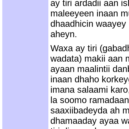
ay tiri ardadii aan 
maleeyeen inaan mu
dhaadhicin waayey a
aheyn.
Waxa ay tiri (gabadh
wadata) makii aan
ayaan maalintii da
inaan dhaho korkey
imana salaami karo
la soomo ramadaa
saaxiibadeyda ah ma
dhamaaday ayaa wa