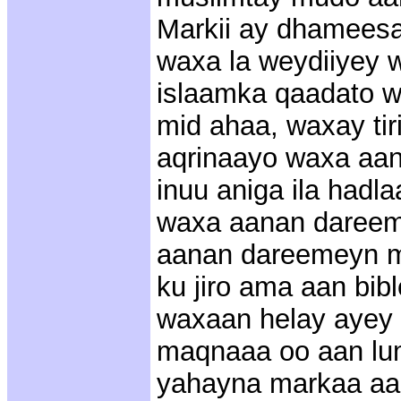
Markii ay dhameesa
waxa la weydiiyey w
islaamka qaadato 
mid ahaa, waxay tir
aqrinaayo waxa aan
inuu aniga ila hadla
waxa aanan dareema
aanan dareemeyn m
ku jiro ama aan bib
waxaan helay ayey t
maqnaaa oo aan lu
yahayna markaa aan