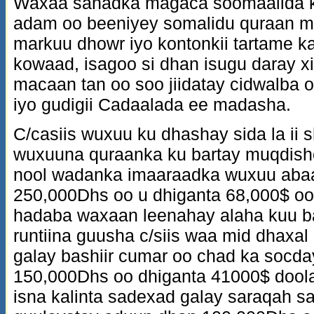
Waxaa sanadka magaca soomaalida ku 
adam oo beeniyey somalidu quraan m
markuu dhowr iyo kontonkii tartame ka
kowaad, isagoo si dhan isugu daray xifd
macaan tan oo soo jiidatay cidwalba 
iyo gudigii Cadaalada ee madasha.
C/casiis wuxuu ku dhashay sida la i
wuxuuna quraanka ku bartay muqdisho
nool wadanka imaaraadka wuxuu abaa
250,000Dhs oo u dhiganta 68,000$ oo
hadaba waxaan leenahay alaha kuu b
runtiina guusha c/siis waa mid dhaxal
galay bashiir cumar oo chad ka socd
150,000Dhs oo dhiganta 41000$ dool
isna kalinta sadexad galay saraqah s