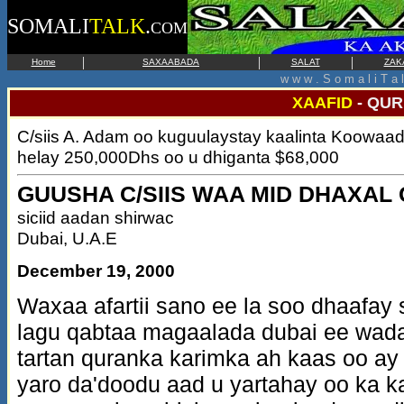
SOMALI
TALK
.
COM
|
|
|
Home
SAXAABADA
SALAT
ZAK
w w w . S o m a l i T a 
XAAFID
-
QUR
C/siis A. Adam oo kuguulaystay kaalinta Koowaa
helay 250,000Dhs oo u dhiganta $68,000
GUUSHA C/SIIS WAA MID DHAXAL 
siciid aadan shirwac
Dubai, U.A.E
December 19, 2000
Waxaa afartii sano ee la soo dhaafa
lagu qabtaa magaalada dubai ee wad
tartan quranka karimka ah kaas oo ay
yaro da'doodu aad u yartahay oo ka k