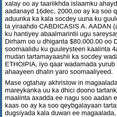
xalay oo ay taariikhda islaamku aha
aadanayd 16dec, 2000,oo ay ka soo 
aduunka ka kala socdey uuna ku guul
la yiraahdo CABDICASIS A. AADAN (ab
ku hantiyey abaalmarintii ugu sareys
Dirham oo u dhiganta $80.000.00 oo D
soomaalidu ku guuleysteen kaalinta 4
mudan tartamayaashii ka socdey w
ETHOIPIA, iyo qaar wadamada yurub
ahaayeen dhalin yaro soomaaliyeed.
Mase ogtahay akhristow in magaala
mareykanka uu ka dhici doono tartan
maalinta axadda ee nagu soo aadan
kaas oo ay ka soo qeybgalayaan tart
dugsiyada kala duwan ee magaalada, 