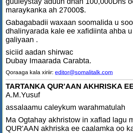
guuleystay aduun dhan 100,000Dhs oo
maraykanka ah 27000$.
Gabagabadii waxaan soomalida u soo j
dhalinyarada kale ee xafidiinta ahba 
galiyaan .
siciid aadan shirwac
Dubay Imaarada Carabta.
Qoraaga kala xiriir:
editor@somalitalk.com
TARTANKA QUR'AAN AKHRISKA E
A.M.Yusuf
assalaamu caleykum warahmatulah
Ma Ogtahay akhristow in xaflad lagu
QUR'AAN akhriska ee caalamka oo k