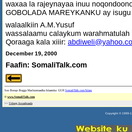
waxaa la rajeynayaa inuu noqondoo
GOBOLADA MAREYKANKU ay isugu yi
walaalkiin A.M.Yusuf
wassalaamu calaykum warahmatulah
Qoraaga kala xiiir:
abdiweli@yahoo.c
December 19, 2000
Faafin: SomaliTalk.com
Soo Booqo Bogga Macluumaadka Islaamka: GUJI
SomaliTalk.com/Islam
©
www.Somali
Talk.com
>>
Usheeg Asxaabtaada
Copyright © 1999-12