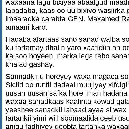
waxaana lagu bixiyaa abaalgud maadi
labadaba, kaas oo uu bixiyo wasiirk
imaaradka carabta GEN. Maxamed Raas
amaani karo.
Hadaba afartaas sano sanad walba 
ku tartamay dhalin yaro xaafidiin ah oo
ka soo hoyeen, marka laga rebo sanad
khalad gashay.
Sannadkii u horeyey waxa magaca so
Siciid oo runtii dadaal muujiyey xifdig
uusan uusan safka hore iman hadana
waxaa sanadkaas kaalinta kowad galay 
yeeshee sanadkii labaad ayaa si wa
tartankii yimi wiil soomaalida ceeb u
anigu fadhiyey goobta tartanka waxaa