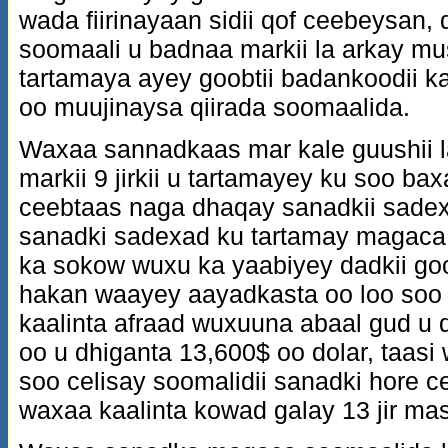
wada fiirinayaan sidii qof ceebeysan,
soomaali u badnaa markii la arkay mu
tartamaya ayey goobtii badankoodii 
oo muujinaysa qiirada soomaalida.
Waxaa sannadkaas mar kale guushii l
markii 9 jirkii u tartamayey ku soo b
ceebtaas naga dhaqay sanadkii sade
sanadki sadexad ku tartamay magaca
ka sokow wuxu ka yaabiyey dadkii go
hakan waayey aayadkasta oo loo soo
kaalinta afraad wuxuuna abaal gud u
oo u dhiganta 13,600$ oo dolar, taas
soo celisay soomalidii sanadki hore 
waxaa kaalinta kowad galay 13 jir ma