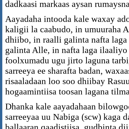
dadkaasi markaas aysan rumaysn
Aayadaha intooda kale waxay ado
kaligii la caabudo, in umuuraha A
dhiibo, in raalli galinta nafta lag
galinta Alle, in nafta laga ilaali
foolxumadu ugu jirto laguna tar
sarreeya ee sharafta badan, waxa
risaaladaan loo soo dhiibay Rasuu
hogaamintiisa toosan lagana tilm
Dhanka kale aayadahaan bilowgo
sarreeyaa uu Nabiga (scw) kaga d
ballaaran qaadistiisa, gudbinta di