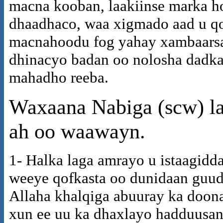
macna kooban, laakiinse marka ho
dhaadhaco, waa xigmado aad u qo
macnahoodu fog yahay xambaarsa
dhinacyo badan oo nolosha dadka
mahadho reeba.
Waxaana
Nabiga (scw) l
ah oo waawayn.
1- Halka laga amrayo u istaagidd
weeye qofkasta oo dunidaan guud
Allaha khalqiga abuuray ka doon
xun ee uu ka dhaxlayo hadduusan 