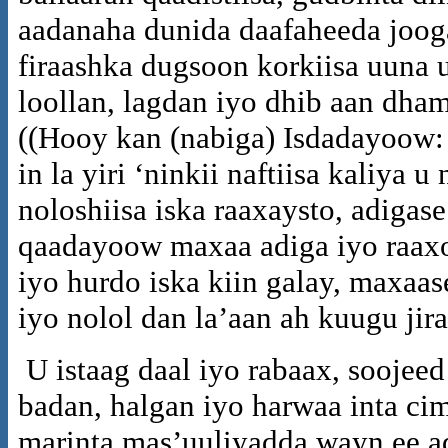
aadanaha dunida daafaheeda joog
firaashka dugsoon korkiisa uuna u
loollan, lagdan iyo dhib aan dha
((Hooy kan (nabiga) Isdadayoow:
in la yiri ‘ninkii naftiisa kaliya
noloshiisa iska raaxaysto, adigas
qaadayoow maxaa adiga iyo raaxo 
iyo hurdo iska kiin galay, maxaas
iyo nolol dan la’aan ah kuugu jira
U istaag daal iyo rabaax, soojeed
badan, halgan iyo harwaa inta cim
marinta mas’uuliyadda wayn ee a