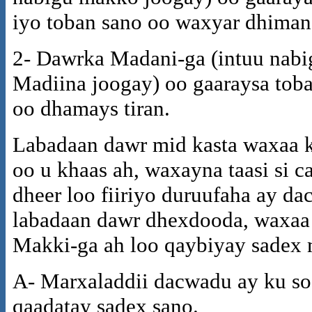
iyo toban sano oo waxyar dhima
2- Dawrka Madani-ga (intuu nabi
Madiina joogay) oo gaaraysa tob
oo dhamays tiran.
Labadaan dawr mid kasta waxaa k
oo u khaas ah, waxayna taasi si c
dheer loo fiiriyo duruufaha ay d
labadaan dawr dhexdooda, waxaa 
Makki-ga ah loo qaybiyay sadex 
A- Marxaladdii dacwadu ay ku so
qaadatay sadex sano.