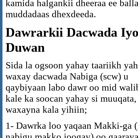
kamida halgankii dheeraa ee ball
muddadaas dhexdeeda.
Dawrarkii Dacwada Iy
Duwan
Sida la ogsoon yahay taariikh ya
waxay dacwada Nabiga (scw) u
qaybiyaan labo dawr oo mid wali
kale ka soocan yahay si muuqata,
waxayna kala yihiin;
1- Dawrka loo yaqaan Makki-ga (
nabigu makko joogay) oo gaaraya