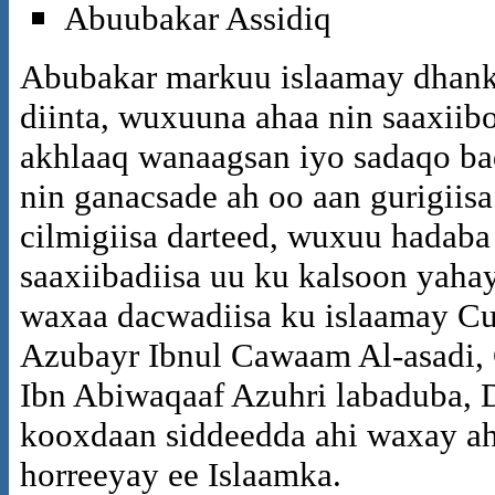
Abuubakar Assidiq
Abubakar markuu islaamay dhankii
diinta, wuxuuna ahaa nin saaxiibo
akhlaaq wanaagsan iyo sadaqo ba
nin ganacsade ah oo aan gurigiisa
cilmigiisa darteed, wuxuu hadab
saaxiibadiisa uu ku kalsoon yahay 
waxaa dacwadiisa ku islaamay Cu
Azubayr Ibnul Cawaam Al-asadi,
Ibn Abiwaqaaf Azuhri labaduba, D
kooxdaan siddeedda ahi waxay a
horreeyay ee Islaamka.