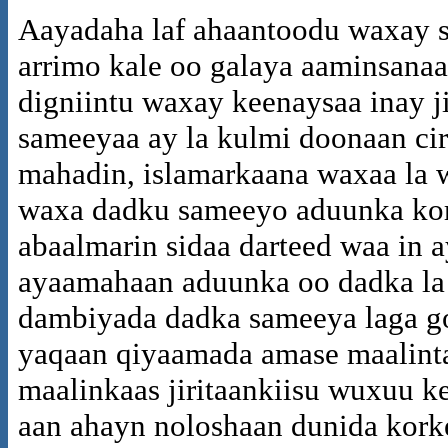
Aayadaha laf ahaantoodu waxay s
arrimo kale oo galaya aaminsanaa
digniintu waxay keenaysaa inay j
sameeyaa ay la kulmi doonaan ci
mahadin, islamarkaana waxaa la
waxa dadku sameeyo aduunka kor
abaalmarin sidaa darteed waa in a
ayaamahaan aduunka oo dadka la
dambiyada dadka sameeya laga g
yaqaan qiyaamada amase maalinta
maalinkaas jiritaankiisu wuxuu ke
aan ahayn noloshaan dunida korke