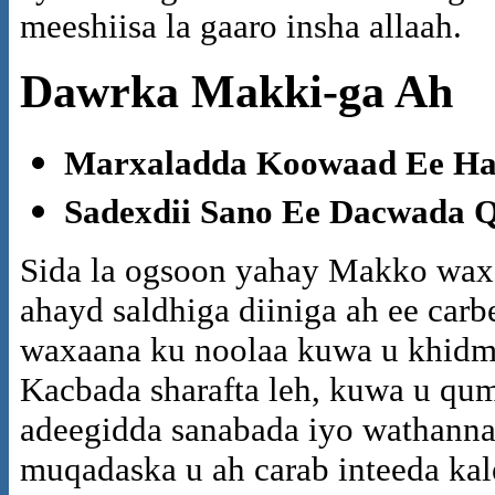
meeshiisa la gaaro insha allaah.
Dawrka Makki-ga Ah
Marxaladda Koowaad Ee Ha
Sadexdii Sano Ee Dacwada Q
Sida la ogsoon yahay Makko wa
ahayd saldhiga diiniga ah ee carb
waxaana ku noolaa kuwa u khid
Kacbada sharafta leh, kuwa u qu
adeegidda sanabada iyo wathann
muqadaska u ah carab inteeda kal