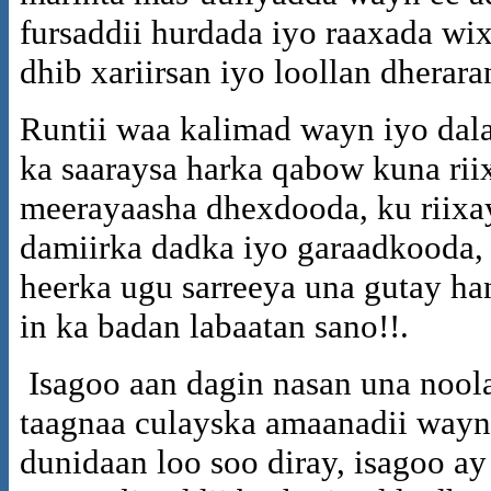
fursaddii hurdada iyo raaxada w
dhib xariirsan iyo loollan dhera
Runtii waa kalimad wayn iyo dala
ka saaraysa harka qabow kuna ri
meerayaasha dhexdooda, ku riixays
damiirka dadka iyo garaadkooda,
heerka ugu sarreeya una gutay h
in ka badan labaatan sano!!.
Isagoo aan dagin nasan una noolaa
taagnaa culayska amaanadii waynay
dunidaan loo soo diray, isagoo ay