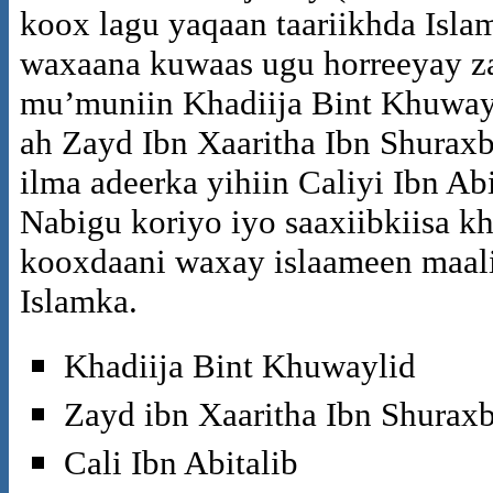
koox lagu yaqaan taariikhda Isla
waxaana kuwaas ugu horreeyay z
mu’muniin Khadiija Bint Khuwayli
ah Zayd Ibn Xaaritha Ibn Shuraxbi
ilma adeerka yihiin Caliyi Ibn Ab
Nabigu koriyo iyo saaxiibkiisa k
kooxdaani waxay islaameen maali
Islamka.
Khadiija Bint Khuwaylid
Zayd ibn Xaaritha Ibn Shuraxb
Cali Ibn Abitalib