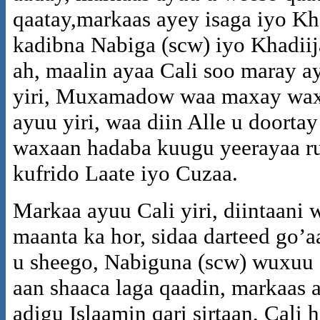
qaatay,markaas ayey isaga iyo Kh
kadibna Nabiga (scw) iyo Khadiij
ah, maalin ayaa Cali soo maray 
yiri, Muxamadow waa maxay wax
ayuu yiri, waa diin Alle u doortay
waxaan hadaba kuugu yeerayaa rum
kufrido Laate iyo Cuzaa.
Markaa ayuu Cali yiri, diintaani
maanta ka hor, sidaa darteed go’a
u sheego, Nabiguna (scw) wuxuu d
aan shaaca laga qaadin, markaas 
adigu Islaamin qari sirtaan, Cali