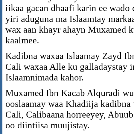
iikaa gacan dhaafi karin ee wado 
yiri aduguna ma Islaamtay markaas
wax aan khayr ahayn Muxamed ku
kaalmee.
Kadibna waxaa Islaamay Zayd Ibn 
Cali waxaa Alle ku galladaystay i
Islaamnimada kahor.
Muxamed Ibn Kacab Alquradi wuxu
ooslaamay waa Khadiija kadibna
Cali, Calibaana horreeyey, Abuub
oo diintiisa muujistay.