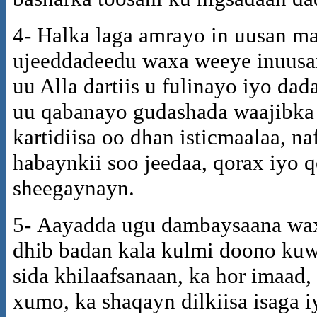
4- Halka laga amrayo in uusan ma
ujeeddadeedu waxa weeye inuusa
uu Alla dartiis u fulinayo iyo dad
uu qabanayo gudashada waajibka A
kartidiisa oo dhan isticmaalaa, na
habaynkii soo jeedaa, qorax iyo 
sheegaynayn.
5- Aayadda ugu dambaysaana wax
dhib badan kala kulmi doono kuw
sida khilaafsanaan, ka hor imaad, 
xumo, ka shaqayn dilkiisa isaga i