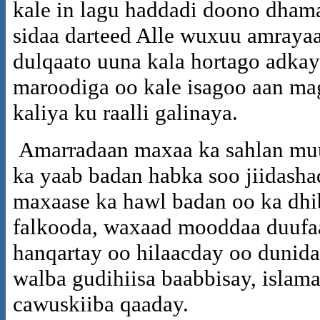
kale in lagu haddadi doono dhamaan
sidaa darteed Alle wuxuu amrayaa
dulqaato uuna kala hortago adka
maroodiga oo kale isagoo aan ma
kaliya ku raalli galinaya.
Amarradaan maxaa ka sahlan muu
ka yaab badan habka soo jiidasha
maxaase ka hawl badan oo ka dhi
falkooda, waxaad mooddaa duufa
hanqartay oo hilaacday oo dunida
walba gudihiisa baabbisay, islama
cawuskiiba qaaday.