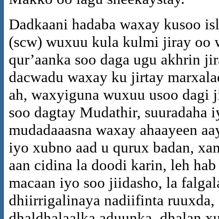
Dadkaani hadaba waxay kusoo isl
(scw) wuxuu kula kulmi jiray oo w
qur’aanka soo daga ugu akhrin jir
dacwadu waxay ku jirtay marxalad
ah, waxyiguna wuxuu usoo dagi ji
soo dagtay Mudathir, suuradaha 
mudadaaasna waxay ahaayeen aay
iyo xubno aad u qurux badan, xa
aan cidina la doodi karin, leh h
macaan iyo soo jiidasho, la falga
dhiirrigalinaya nadiifinta ruuxd
dhaldhalaalka aduunka, dhalan x