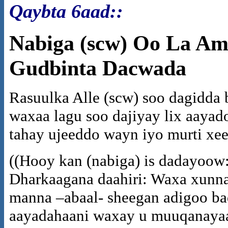
Qaybta 6aad::
Nabiga
(scw) Oo La Amr
Gudbinta Dacwada
Rasuulka Alle (scw) soo dagidda 
waxaa lagu soo dajiyay lix aaya
tahay ujeeddo wayn iyo murti xee
((Hooy kan (nabiga) is dadayoow:
Dharkaagana daahiri: Waxa xunna
manna –abaal- sheegan adigoo b
aayadahaani waxay u muuqanayaan