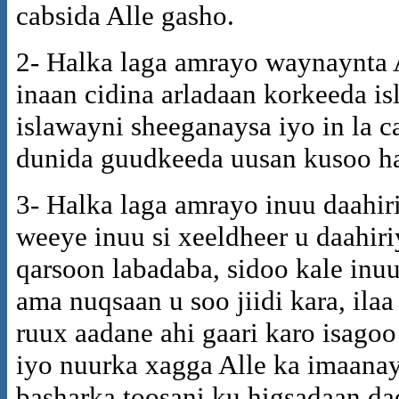
cabsida Alle gasho.
2- Halka laga amrayo waynaynta 
inaan cidina arladaan korkeeda is
islawayni sheeganaysa iyo in la c
dunida guudkeeda uusan kusoo h
3- Halka laga amrayo inuu daahir
weeye inuu si xeeldheer u daahiri
qarsoon labadaba, sidoo kale inu
ama nuqsaan u soo jiidi kara, ila
ruux aadane ahi gaari karo isago
iyo nuurka xagga Alle ka imaanay
basharka toosani ku higsadaan d