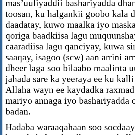
mas’uuliyaddii bashariyadda dham
toosan, ku halgankii goobo kala 
daadatay, kuwo maalka iyo maskax
qoriga baadkiisa lagu muquunsha
caaradiisa lagu qanciyay, kuwa s
saaqay, isagoo (scw) aan arrini 
dheer laga soo bilaabo maalinta
jahada sare ka yeeraya ee ku kalli
Allaha wayn ee kaydadka raxmadd
mariyo annaga iyo bashariyadda o
badan.
Hadaba waraaqahaan soo socdaay