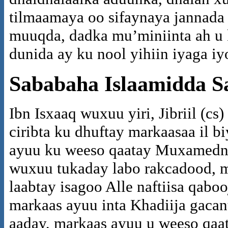
tilmaamaya oo sifaynaya jannada 
muuqda, dadka mu’miniinta ah u 
dunida ay ku nool yihiin iyaga i
Sababaha Islaamidda 
Ibn Isxaaq wuxuu yiri, Jibriil (cs
ciribta ku dhuftay markaasaa il b
ayuu ku weeso qaatay Muxamedna
wuxuu tukaday labo rakcadood, m
laabtay isagoo Alle naftiisa qaboo
markaas ayuu inta Khadiija gacant
aaday, markaas ayuu u weeso qaata