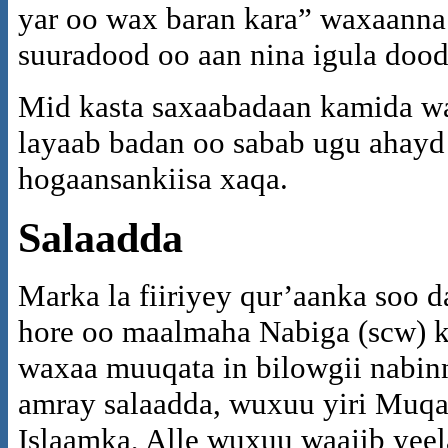
yar oo wax baran kara” waxaanna 
suuradood oo aan nina igula dood
Mid kasta saxaabadaan kamida wax
layaab badan oo sabab ugu ahayd
hogaansankiisa xaqa.
Salaadda
Marka la fiiriyey qur’aanka soo 
hore oo maalmaha Nabiga (scw) 
waxaa muuqata in bilowgii nabin
amray salaadda, wuxuu yiri Muqaa
Islaamka, Alle wuxuu waajib yeel