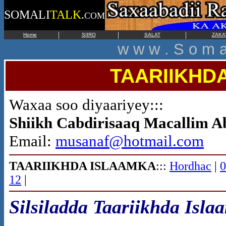
SOMALI
TALK
.
COM
|
|
|
Home
SIIRO
SALAT
ZAKA
w w w . S o m a 
TAARIIKHD
Waxaa soo diyaariyey:::
Shiikh Cabdirisaaq Macallim A
Email:
musanaf@hotmail.com
TAARIIKHDA ISLAAMKA
:::
Hordhac
|
0
12
|
Silsiladda Taariikhda Isla