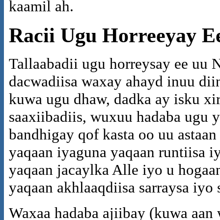
kaamil ah.
Racii Ugu Horreeyay 
Tallaabadii ugu horreysay ee uu 
dacwadiisa waxay ahayd inuu dii
kuwa ugu dhaw, dadka ay isku xir
saaxiibadiis, wuxuu hadaba ugu 
bandhigay qof kasta oo uu astaan
yaqaan iyaguna yaqaan runtiisa i
yaqaan jacaylka Alle iyo u hoga
yaqaan akhlaaqdiisa sarraysa iyo 
Waxaa hadaba ajiibay (kuwa aan w