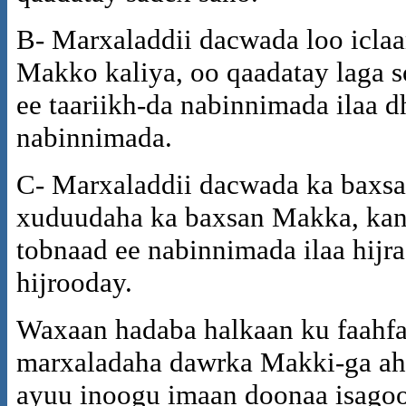
B- Marxaladdii dacwada loo icla
Makko kaliya, oo qaadatay laga s
ee taariikh-da nabinnimada ilaa 
nabinnimada.
C- Marxaladdii dacwada ka baxsa
xuduudaha ka baxsan Makka, kan
tobnaad ee nabinnimada ilaa hijr
hijrooday.
Waxaan hadaba halkaan ku faahfa
marxaladaha dawrka Makki-ga ah
ayuu inoogu imaan doonaa isagoo