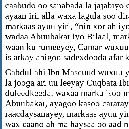
caabudo oo sanabada la jajabiyo 
ayaan iri, alla waxa lagula soo di
markaas ayuu yiri, “nin xor ah i
wadaa Abuubakar iyo Bilaal, mark
waan ku rumeeyey, Camar wuxuu m
is arkay anigoo sadexdooda afar 
Cabdullahi Ibn Mascuud wuxuu yi
la jooga ari uu leeyay Cuqbata 
duleedkeeda, waxaa marka isoo m
Abuubakar, ayagoo kasoo cararay
raacdaysanayey, markaas ayuu yir
wax caano ah ma haysaa oo aad na