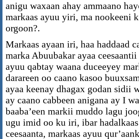
anigu waxaan ahay ammaano haye 
markaas ayuu yiri, ma nookeeni k
orgoon?.
Markaas ayaan iri, haa haddaad ca
marka Abuubakar ayaa ceesaantii
ayuu qabtay waana duceeyey mark
darareen oo caano kasoo buuxsame
ayaa keenay dhagax godan sidii we
ay caano cabbeen anigana ay I wa
baaba’een markii muddo lagu jo
ugu imid oo ku iri, ibar hadalka
ceesaanta, markaas ayuu qur’aank