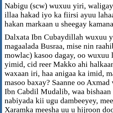
Nabigu (scw) wuxuu yiri, waligay
illaa hakad iyo ka fiirsi ayuu l
hakan markaan u sheegay kamana
Dalxata Ibn Cubaydillah wuxuu y
magaalada Busraa, mise nin raah
mowlac) kasoo dagay, oo wuxuu 
yimid, cid reer Makko ahi halka
waxaan iri, haa anigaa ka imid, 
masoo baxay? Saanne oo Axmad w
Ibn Cabdil Mudalib, waa bishaan
nabiyada kii ugu dambeeyey, me
Xaramka meesha uu u hijroon doo