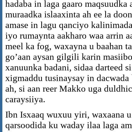
hadaba in laga gaaro maqsuudka
muraadka islaaxinta ah ee la doo
amase in lagu qanciyo kalinimada
iyo rumaynta aakharo waa arrin aa
meel ka fog, waxayna u baahan ta
go’aan aysan gilgili karin masii
xanuunka badani, sidaa darteed si
xigmaddu tusinaysay in dacwada 
ah, si aan reer Makko uga duldhi
caraysiiya.
Ibn Isxaaq wuxuu yiri, waxaana u
qarsoodida ku waday ilaa laga am