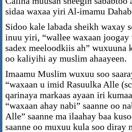
Calina muusan sheegin sababtoo a
sidaa waxaa yiri Al-imamu Dahab
Sidoo kale labada sheikh waxay 
inuu yiri, “wallee waxaan jooga
sadex meeloodkiis ah” wuxuuna ka
oo kaliyihi ay muslim ahaayeen.
Imaamu Muslim wuxuu soo saaray
“waxaan u imid Rasuulka Alle (s
qarinaya markaas ayaan iri kumaa
“waxaan ahay nabi” saanne oo n
Alle” saanne ma ilaahay baa kuso
saanne oo muxuu kula soo diray ma