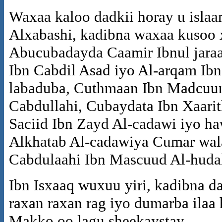
Waxaa kaloo dadkii horay u isla
Alxabashi, kadibna waxaa kusoo
Abucubadayda Caamir Ibnul jaraa
Ibn Cabdil Asad iyo Al-arqam I
labaduba, Cuthmaan Ibn Madcuun
Cabdullahi, Cubaydata Ibn Xaari
Saciid Ibn Zayd Al-cadawi iyo h
Alkhatab Al-cadawiya Cumar wala
Cabdulaahi Ibn Mascuud Al-hudal
Ibn Isxaaq wuxuu yiri, kadibna d
raxan raxan rag iyo dumarba ilaa 
Makko oo lagu sheekaystay.