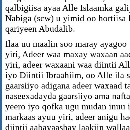
qalbigiisa ayaa Alle Islaamka gal
Nabiga (scw) u yimid oo hortiisa
qariyeen Abudalib.
Ilaa uu maalin soo maray ayagoo
yiri, Adeer waa maxay waxaan a
yiri, adeer waxaani waa diintii All
iyo Diintii Ibraahiim, oo Alle ila
gaarsiiyo adigana adeer waxaad 
naseexadayda gaarsiiyo ama naft
yeero iyo qofka ugu mudan inuu ig
markaas ayuu yiri, adeer anigu h
diintii aabayaashay laakiin walla