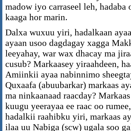
madow iyo carraseel leh, hadaba
kaaga hor marin.
Dalxa wuxuu yiri, hadalkaan ayaa
ayaan usoo dagdagay xagga Makk
leeyahay, war wax dhacay ma jir
cusub? Markaasey yiraahdeen, h
Amiinkii ayaa nabinnimo sheegta
Quxaafa (abuubarkar) markaas aya
ma ninkaanaad raacday? Markaas 
kuugu yeerayaa ee raac oo rumee
hadalkii raahibku yiri, markaas 
ilaa uu Nabiga (scw) ugala soo g