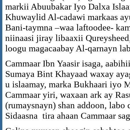
markii Abuubakar Iyo Dalxa Isla
Khuwaylid Al-cadawi markaas ayuu
Bani-taymna –waa laftoodee- kam
niinaasi jiray libaaxii Qureyshee
loogu magacaabay Al-qarnayn laba
Cammaar Ibn Yaasir isaga, aabihii
Sumaya Bint Khayaad waxay ayag
u islaamay, marka Bukhaari iyo 
Cammaar yiri, waxaan ark ay Rasu
(rumaysnayn) shan addoon, labo
Sidaasna tira ahaan Cammaar sag