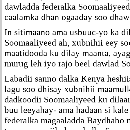
dawladda federalka Soomaaliyee
caalamka dhan ogaaday soo dhawey
In sitimaano ama usbuuc-yo ka dib
Soomaaliyeed ah, xubnihii eey s
maatidooda ku dilay maanta, ayag
murug leh iyo rajo beel dawlad S
Labadii sanno dalka Kenya heshiis
lagu soo dhisay xubnihii maamulk
dadkoodii Soomaaliyeed ku dilaan
buu leeyahay- ama hadaan si kal
federalka magaaladda Baydhabo 