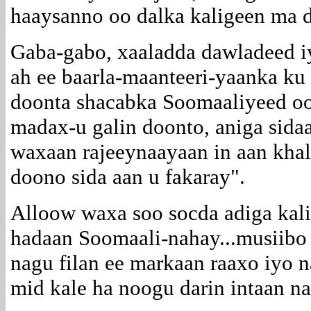
haaysanno oo dalka kaligeen ma d
Gaba-gabo, xaaladda dawladeed i
ah ee baarla-maanteeri-yaanka ku 
doonta shacabka Soomaaliyeed oo 
madax-u galin doonto, aniga sidaa
waxaan rajeeynaayaan in aan khal
doono sida aan u fakaray".
Alloow waxa soo socda adiga kali
hadaan Soomaali-nahay...musiibo
nagu filan ee markaan raaxo iyo 
mid kale ha noogu darin intaan na