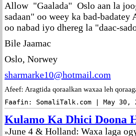
Allow "Gaalada" Oslo aan la joo
sadaan" oo weey ka bad-badatey A
oo nabad iyo dhereg la "daac-sad
Bile Jaamac
Oslo, Norwey
sharmarke10@hotmail.com
Afeef: Aragtida qoraalkan waxaa leh qoraag
Faafin: SomaliTalk.com | May 30, 
Kulamo Ka Dhici Doona H
June 4 & Holland: Waxa laga og
»