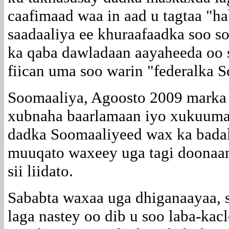
caafimaad waa in aad u tagtaa "ha
saadaaliya ee khuraafaadka soo s
ka qaba dawladaan aayaheeda oo s
fiican uma soo warin "federalka 
Soomaaliya, Agoosto 2009 marka e
xubnaha baarlamaan iyo xukuumad
dadka Soomaaliyeed wax ka badala
muuqato waxeey uga tagi doonaan,
sii liidato.
Sababta waxaa uga dhiganaayaa, 
laga nastey oo dib u soo laba-ka