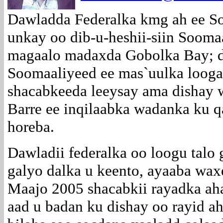
Dawladda Federalka kmg ah ee So
unkay oo dib-u-heshii-siin Soom
magaalo madaxda Gobolka Bay; di
Soomaaliyeed ee mas`uulka looga
shacabkeeda leeysay ama dishay 
Barre ee inqilaabka wadanka ku q
horeba.
Dawladii federalka oo loogu talo g
galyo dalka u keento, ayaaba wax
Maajo 2005 shacabkii rayadka ah
aad u badan ku dishay oo rayid ah