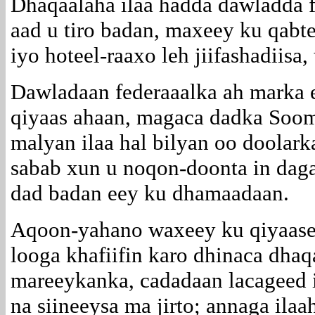
Dhaqaalaha ilaa hadda dawladda fe
aad u tiro badan, maxeey ku qabt
iyo hoteel-raaxo leh jiifashadiisa
Dawladaan federaaalka ah marka 
qiyaas ahaan, magaca dadka Sooma
malyan ilaa hal bilyan oo doolar
sabab xun u noqon-doonta in dagaa
dad badan eey ku dhamaadaan.
Aqoon-yahano waxeey ku qiyaase
looga khafiifin karo dhinaca dhaq
mareeykanka, cadadaan lacageed 
na siineeysa ma jirto; annaga ila