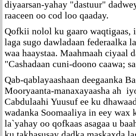
diyaarsan-yahay "dastuur" dadwe
raaceen oo cod loo qaaday.
Qofkii nolol ku gaaro waqtigaas,
laga sugo dawladaan federaalka 
waa haaystaa. Maahmaah ciyaal d
"Cashadaan cuni-doono caawa; saa
Qab-qablayaashaan deegaanka Ban
Mooryaanta-manaxayaasha ah iy
Cabdulaahi Yuusuf ee ku dhawaad
wadanka Soomaaliya in eey wax k
la`yahay oo qofkaas asagaa u baah
ku takhasusay dadka maskaxda la