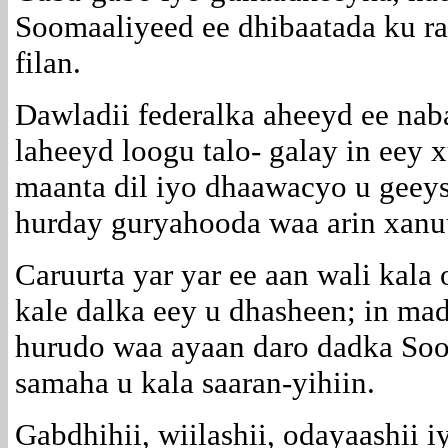
Soomaaliyeed ee dhibaatada ku ra
filan.
Dawladii federalka aheeyd ee nab
laheeyd loogu talo- galay in eey 
maanta dil iyo dhaawacyo u geeys
hurday guryahooda waa arin xanu
Caruurta yar yar ee aan wali kala 
kale dalka eey u dhasheen; in ma
hurudo waa ayaan daro dadka Soo
samaha u kala saaran-yihiin.
Gabdhihii, wiilashii, odayaashii 