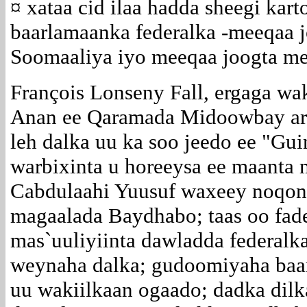
¤ xataa cid ilaa hadda sheegi kart
baarlamaanka federalka -meeqaa 
Soomaaliya iyo meeqaa joogta me
François Lonseny Fall, ergaga wa
Anan ee Qaramada Midoowbay ari
leh dalka uu ka soo jeedo ee "Gu
warbixinta u horeeysa ee maant
Cabdulaahi Yuusuf waxeey noqon 
magaalada Baydhabo; taas oo fa
mas`uuliyiinta dawladda federal
weynaha dalka; gudoomiyaha baar
uu wakiilkaan ogaado; dadka dilk