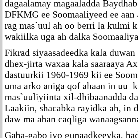
dagaalamay magaaladda Baydhabo 
DFKMG ee Soomaaliyeed ee aan a
rag mas`uul ah oo berri la kulmi
wakiilka uga ah dalka Soomaaliya
Fikrad siyaasadeedka kala duwan
dhex-jirta waxaa kala saaraaya Ax
dastuurkii 1960-1969 kii ee Sooma
uma arko aniga qof ahaan in uu k
mas`uuliyiinta xil-dhibaanadda 
Laakiin, shacabka rayidka ah, in d
daw ma ahan caqliga wanaagsann
Gaba-gabo iyo gunaadkeeyka, had