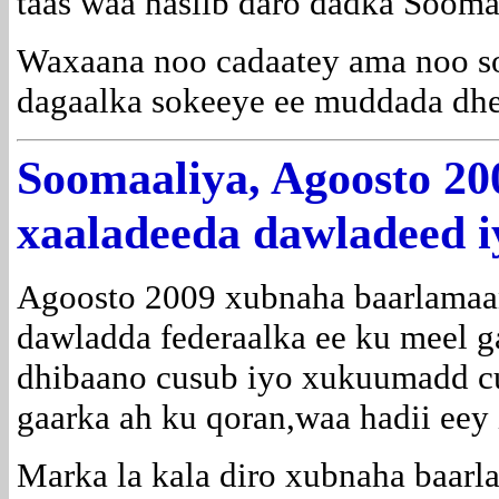
taas waa nasiib daro dadka Sooma
Waxaana noo cadaatey ama noo so
dagaalka sokeeye ee muddada dhee
Soomaaliya, Agoosto 20
xaaladeeda dawladeed 
Agoosto 2009 xubnaha baarlamaa
dawladda federaalka ee ku meel gaa
dhibaano cusub iyo xukuumadd cu
gaarka ah ku qoran,waa hadii eey 
Marka la kala diro xubnaha baarl