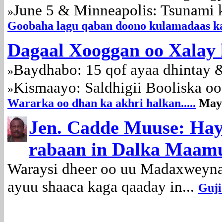
June 5 & Minneapolis: Tsunami 
»
Goobaha lagu qaban doono kulamadaas ka 
Dagaal Xooggan oo Xalay
Baydhabo: 15 qof ayaa dhintay 
»
Kismaayo: Saldhigii Booliska oo
»
Wararka oo dhan ka akhri halkan.....
May
Jen. Cadde Muuse: Hay
rabaan in Dalka Maam
Waraysi dheer oo uu Madaxweyna
ayuu shaaca kaga qaaday in...
Guji