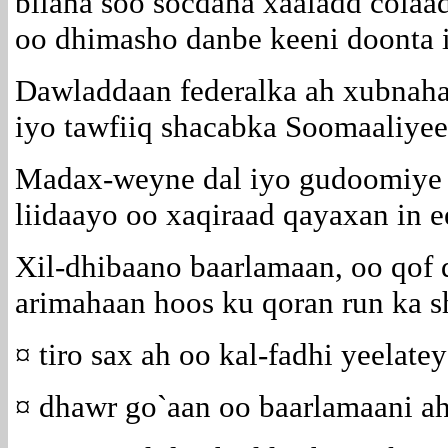
bilaha soo socdana xaaladd cola
oo dhimasho danbe keeni doonta
Dawladdaan federalka ah xubnaha 
iyo tawfiiq shacabka Soomaaliye
Madax-weyne dal iyo gudoomiye b
liidaayo oo xaqiraad qayaxan in 
Xil-dhibaano baarlamaan, oo qof 
arimahaan hoos ku qoran run ka sh
¤ tiro sax ah oo kal-fadhi yeelat
¤ dhawr go`aan oo baarlamaani ah