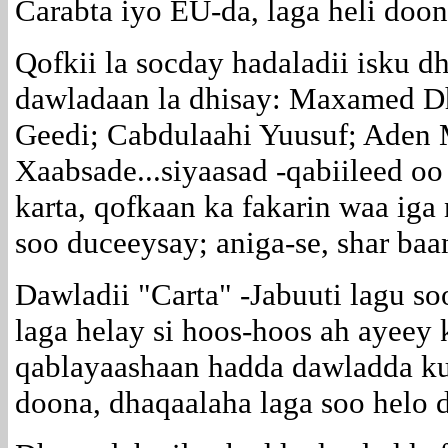
Carabta iyo EU-da, laga heli doon
Qofkii la socday hadaladii isku d
dawladaan la dhisay: Maxamed Dh
Geedi; Cabdulaahi Yuusuf; Aden 
Xaabsade...siyaasad -qabiileed oo
karta, qofkaan ka fakarin waa iga
soo duceeysay; aniga-se, shar baan
Dawladii "Carta" -Jabuuti lagu so
laga helay si hoos-hoos ah ayeey 
qablayaashaan hadda dawladda ku
doona, dhaqaalaha laga soo helo 