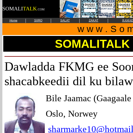
SOMALI
TALK
.COM
|
|
|
|
Home
SIIRO
SALAT
ZAKAT
RAMAD
w w w . S o m 
SOMALITALK
Dawladda FKMG ee Soom
shacabkeedii dil ku bila
Bile Jaamac (Gaagaale 
Oslo, Norwey
sharmarke10@hotmai