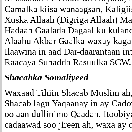
Camalka kiisa wanaagsan, Kaligi
Xuska Allaah (Digriga Allaah) M
Hadaan Gaalada Dagaal ku kulano
Alaahu Akbar Gaalka waxay kaga 
Ilaawina in aad Dar-daarantaan in
Raacaya Sunadda Rasuulka SCW.
Shacabka Somaliyeed
.
Waxaad Tihiin Shacab Muslim ah,
Shacab lagu Yaqaanay in ay Cado
oo aan dullinimo Qaadan, Itoobiy
cadaawad soo jireen ah, waxa ay 