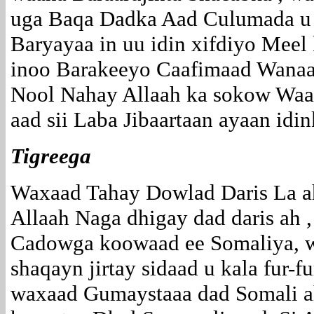
uga Baqa Dadka Aad Culumada u t
Baryayaa in uu idin xifdiyo Meel
inoo Barakeeyo Caafimaad Wanaag
Nool Nahay Allaah ka sokow Waa
aad sii Laba Jibaartaan ayaan i
Tigreega
Waxaad Tahay Dowlad Daris La a
Allaah Naga dhigay dad daris ah
Cadowga koowaad ee Somaliya, w
shaqayn jirtay sidaad u kala fur-f
waxaad Gumaystaaa dad Somali a