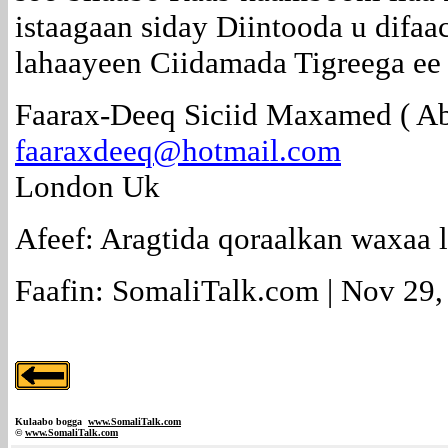
istaagaan siday Diintooda u difa
lahaayeen Ciidamada Tigreega ee
Faarax-Deeq Siciid Maxamed ( A
faaraxdeeq@hotmail.com
London Uk
Afeef: Aragtida qoraalkan waxaa 
Faafin: SomaliTalk.com | Nov 29,
Kulaabo bogga
www.SomaliTalk.com
©
www.Somali
Talk.com