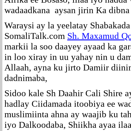
wadaadkana aysan jirin Ka dibna 
Waraysi ay la yeelatay Shabakada
SomaliTalk.com
Sh. Maxamud Qo
markii la soo daayey ayaad ka ga
in loo xiray in uu yahay nin u da
Allaah, ayna ku jirto Damiir diin
dadnimaba,
Sidoo kale Sh Daahir Cali Shire a
hadlay Ciidamada itoobiya ee wa
muslimiinta ahna ay waajib ku ta
iyo Dalkoodaba, Shiikha ayaa ila