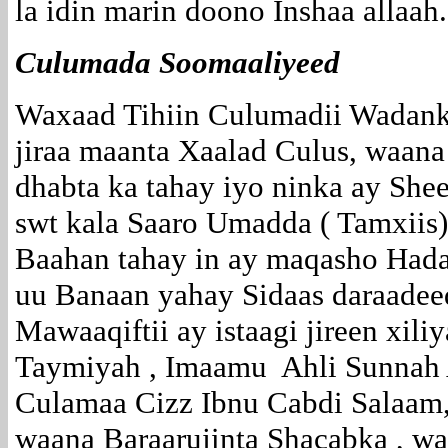
la idin marin doono Inshaa allaah.
Culumada Soomaaliyeed
Waxaad Tihiin Culumadii Wadan
jiraa maanta Xaalad Culus, waana 
dhabta ka tahay iyo ninka ay Shee
swt kala Saaro Umadda ( Tamxiis
Baahan tahay in ay maqasho Hada
uu Banaan yahay Sidaas daraadeed
Mawaaqiftii ay istaagi jireen xil
Taymiyah , Imaamu Ahli Sunnah 
Culamaa Cizz Ibnu Cabdi Salaam
waana Baraarujinta Shacabka , wa