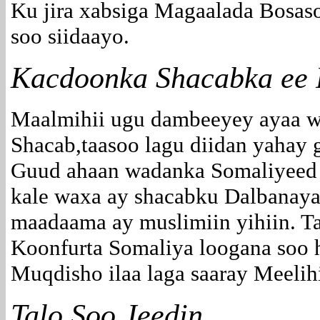
Ku jira xabsiga Magaalada Bosas
soo siidaayo.
Kacdoonka Shacabka ee 
Maalmihii ugu dambeeyey ayaa w
Shacab,taasoo lagu diidan yahay
Guud ahaan wadanka Somaliyeed 
kale waxa ay shacabku Dalbanaya
maadaama ay muslimiin yihiin. T
Koonfurta Somaliya loogana soo 
Muqdisho ilaa laga saaray Meelih
Talo Soo Jeedin