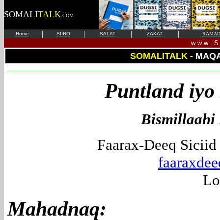
SOMALI
TALK
.COM
|
|
|
|
Home
SIIRO
SALAT
ZAKAT
RAMAD
w w w . S 
SOMALITALK
- MAQ
Puntland iyo 
Bismillaah
Faarax-Deeq Sicii
faaraxde
Lo
Mahadnaq: