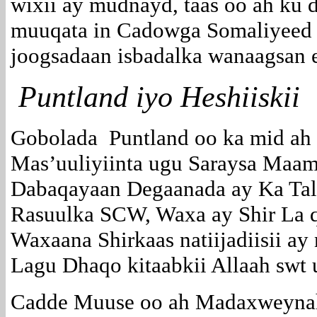
wixii ay mudnayd, taas oo ah ku 
muuqata in Cadowga Somaliyeed 
joogsadaan isbadalka wanaagsan 
Puntland iyo Heshiiskii
Gobolada Puntland oo ka mid ah
Mas’uuliyiinta ugu Saraysa Maa
Dabaqayaan Degaanada ay Ka Tal
Rasuulka SCW, Waxa ay Shir La q
Waxaana Shirkaas natiijadiisii ay
Lagu Dhaqo kitaabkii Allaah swt 
Cadde Muuse oo ah Madaxweyna