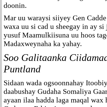
doonin.
Mar uu waraysi siiyey Gen Cadde
waxa uu si cad u sheegay in ay si 
yusuf Maamulkiisuna uu hoos tag
Madaxweynaha ka yahay.
Soo Galitaanka Ciidama
Puntland
Sidaan wada ogsoonnahay Itoobiy
daabushay Gudaha Somaliya Gaar
ayaan ilaa hadda laga maqal wax h