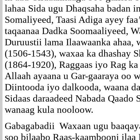
lahaa Sida ugu Dhaqsaha badan in
Somaliyeed, Taasi Adiga ayey faa
taqaanaa Dadka Soomaaliyeed, Wa
Duruustii lama Ilaawaanka ahaa,
(1506-1543), waxaa ka dhashay 
(1864-1920), Raggaas iyo Rag ka 
Allaah ayaana u Gar-gaaraya oo 
Diintooda iyo dalkooda, waana da
Sidaas daraadeed Nabada Qaado S
wanaag kula nooloow.
Gabagabadii Waxaan ugu baaqay
soo bilaabo Raas-kaambooni ilaa 