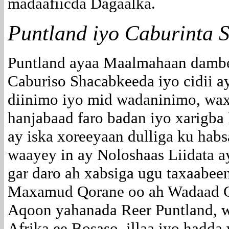
madaafiicda Dagaalka.
Puntland iyo Caburinta 
Puntland ayaa Maalmahaan dambe
Caburiso Shacabkeeda iyo cidii ay
diinimo iyo mid wadaninimo, wa
hanjabaad faro badan iyo xarigb
ay iska xoreeyaan dulliga ku ha
waayey in ay Noloshaas Liidata a
gar daro ah xabsiga ugu taxaabee
Maxamud Qorane oo ah Wadaad Ca
Aqoon yahanada Reer Puntland, 
Afrika ee Bosaso, illaa iyo hadd