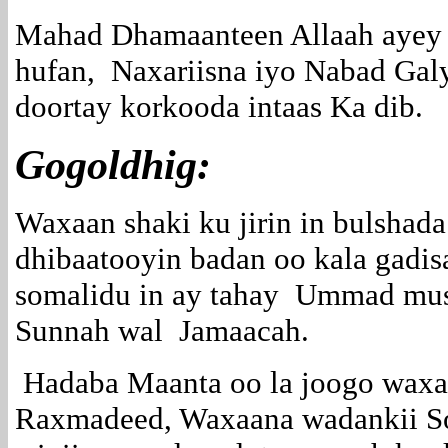
Mahad Dhamaanteen Allaah ayey
hufan, Naxariisna iyo Nabad Gal
doortay korkooda intaas Ka dib.
Gogoldhig:
Waxaan shaki ku jirin in bulshad
dhibaatooyin badan oo kala gadis
somalidu in ay tahay Ummad mu
Sunnah wal Jamaacah.
Hadaba Maanta oo la joogo waxa
Raxmadeed, Waxaana wadankii So