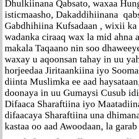
Dhulkiinana Qabsato, waxaa Hungu
isticmaasho, Dakaddihiinana qab
Gabdhihiina Kufsadaan , wixii ka
wadanka ciraaq wax la mid ahna 
makala Taqaano nin soo dhaweeye
waxay u aqoonsan tahay in uu ya
horjeedaa Jiritaankiina iyo Soom
diinta Muslimka ee aad haysataa
doonaya in uu Gumaysi Cusub id
Difaaca Sharaftiina iyo Maatadiin
difaacaya Sharaftiina una dhiman
kastaa oo aad Awoodaan, la garab 