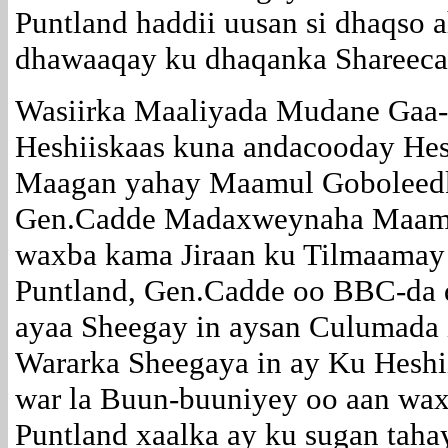
Puntland haddii uusan si dhaqso 
dhawaaqay ku dhaqanka Shareeca
Wasiirka Maaliyada Mudane Gaa
Heshiiskaas kuna andacooday Hesh
Maagan yahay Maamul Goboleedka
Gen.Cadde Madaxweynaha Maamu
waxba kama Jiraan ku Tilmaamay 
Puntland, Gen.Cadde oo BBC-da q
ayaa Sheegay in aysan Culumada 
Wararka Sheegaya in ay Ku Hesh
war la Buun-buuniyey oo aan waxb
Puntland xaalka ay ku sugan taha