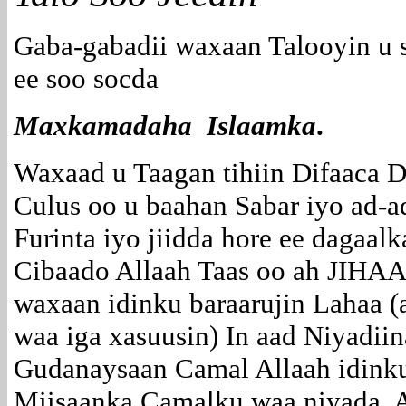
Gaba-gabadii waxaan Talooyin u
ee soo socda
Maxkamadaha Islaamka
.
Waxaad u Taagan tihiin Difaaca D
Culus oo u baahan Sabar iyo ad-a
Furinta iyo jiidda hore ee dagaal
Cibaado Allaah Taas oo ah JIHAAD
waxaan idinku baraarujin Lahaa (
waa iga xasuusin) In aad Niyadii
Gudanaysaan Camal Allaah idinku
Miisaanka Camalku waa niyada, 