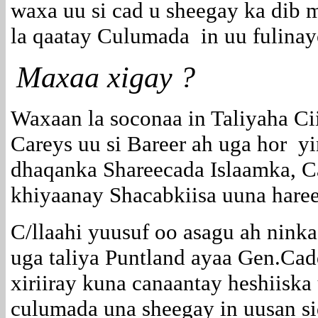
waxa uu si cad u sheegay ka dib m
la qaatay Culumada in uu fulina
Maxaa xigay ?
Waxaan la soconaa in Taliyaha Ci
Careys uu si Bareer ah uga hor 
dhaqanka Shareecada Islaamka, 
khiyaanay Shacabkiisa uuna haree
C/llaahi yuusuf oo asagu ah ninka
uga taliya Puntland ayaa Gen.Cad
xiriiray kuna canaantay heshiiska 
culumada una sheegay in uusan si