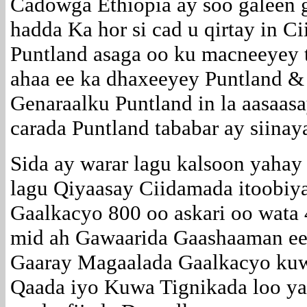
Cadowga Ethiopia ay soo galeen 
hadda Ka hor si cad u qirtay in 
Puntland asaga oo ku macneeyey taa
ahaa ee ka dhaxeeyey Puntland 
Genaraalku Puntland in la aasaas
carada Puntland tababar ay siina
Sida ay warar lagu kalsoon yahay
lagu Qiyaasay Ciidamada itoobiy
Gaalkacyo 800 oo askari oo wata 
mid ah Gawaarida Gaashaaman ee
Gaaray Magaalada Gaalkacyo kuw
Qaada iyo Kuwa Tignikada loo ya