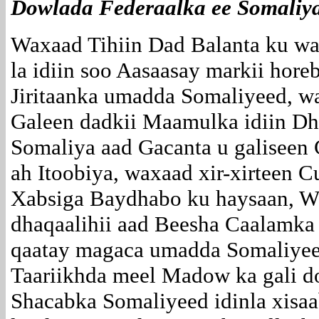
Dowlada Federaalka ee Somaliy
Waxaad Tihiin Dad Balanta ku w
la idiin soo Aasaasay markii horeb
Jiritaanka umadda Somaliyeed, wax
Galeen dadkii Maamulka idiin Dh
Somaliya aad Gacanta u galiseen
ah Itoobiya, waxaad xir-xirteen 
Xabsiga Baydhabo ku haysaan, W
dhaqaalihii aad Beesha Caalamka 
qaatay magaca umadda Somaliyee
Taariikhda meel Madow ka gali d
Shacabka Somaliyeed idinla xisa