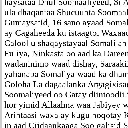
haysataa Dhul Soomaaliyeed, Si 
ula dhaqantaa Shucuubta Soomaal
Gumaysatid, 16 sano ayaad Somal
ay Cagaheeda ku istaagto, Waxaa
Calool u shaqaystayaal Somali a
Fuliya, Ninkasta oo aad ka Dareen
wadaninimo waad dishay, Saraaki
yahanaba Somaliya waad ka dham
Goloha La dagaalanka Argagixisa
Soomaliyeed oo Gatay diintoodii 
hor yimid Allaahna waa Jabiyey 
Arintaasi waxa ay kugu noqotay
in aad Ciidaankaaga Soo galisid 