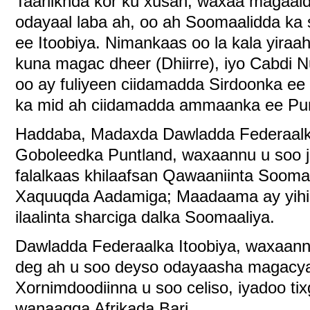
Taariikhda kor ku xusan, waxaa maga
odayaal laba ah, oo ah Soomaalidda k
ee Itoobiya. Nimankaas oo la kala yira
kuna magac dheer (Dhiirre), iyo Cabdi
oo ay fuliyeen ciidamadda Sirdoonka ee 
ka mid ah ciidamadda ammaanka ee Pun
Haddaba, Madaxda Dawladda Federaalk
Goboleedka Puntland, waxaannu u soo 
falalkaas khilaafsan Qawaaniinta Sooma
Xaquuqda Aadamiga; Maadaama ay yihii
ilaalinta sharciga dalka Soomaaliya.
Dawladda Federaalka Itoobiya, waxaannu
deg ah u soo deyso odayaasha magacyad
Xornimdoodiinna u soo celiso, iyadoo tix
wanaagga Afrikada Bari.