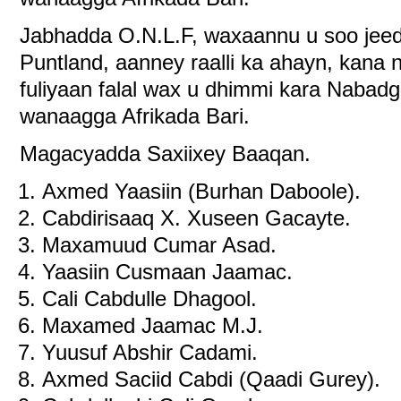
Jabhadda O.N.L.F, waxaannu u soo jee
Puntland, aanney raalli ka ahayn, kana 
fuliyaan falal wax u dhimmi kara Nabadg
wanaagga Afrikada Bari.
Magacyadda Saxiixey Baaqan.
Axmed Yaasiin (Burhan Daboole).
Cabdirisaaq X. Xuseen Gacayte.
Maxamuud Cumar Asad.
Yaasiin Cusmaan Jaamac.
Cali Cabdulle Dhagool.
Maxamed Jaamac M.J.
Yuusuf Abshir Cadami.
Axmed Saciid Cabdi (Qaadi Gurey).