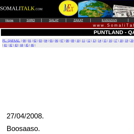
SOMALI
TALK
.COM
|
|
|
|
|
Home
SIIRO
SALAT
ZAKAT
RAMADAN
w w w . S o m a l i T a 
PUNTLAND - Q
PL: QAFAAL:
|
00
|
01
|
02
|
03
|
04
|
05
|
06
|
07
|
08
|
09
|
10
|
11
|
12
|
13
|
14
|
15
|
16
|
17
|
18
|
19
|
20
|
41
|
42
|
43
|
44
|
45
|
46
|
27/04/2008.
Boosaaso.