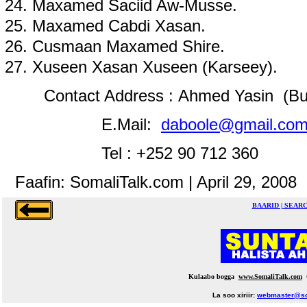
Maxamed Saciid Aw-Musse.
Maxamed Cabdi Xasan.
Cusmaan Maxamed Shire.
Xuseen Xasan Xuseen (Karseey).
Contact Address : Ahmed Yasin (Bu
E.Mail:
daboole@gmail.co
Tel : +252 90 712 360
Faafin: SomaliTalk.com | April 29, 2008
BAARID | SEAR
Kulaabo bogga
www.SomaliTalk.com
La soo xiriir:
webmaster@so